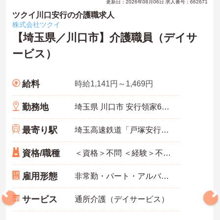
更新日：2026年08月06日 求人番号：662671
ツクイ川口安行の介護職求人
株式会社ツクイ
【埼玉県／川口市】介護職員（デイサ
ービス）
給料
時給1,141円～1,469円
勤務地
埼玉県 川口市 安行領家654-5
最寄り駅
埼玉高速鉄道「戸塚安行駅」バス・車6分
資格/職種
＜資格＞不問 ＜経験＞不問 ※無資格者:入社半年以内に会社負担で認知症介護基礎研修受講
雇用形態
非常勤・パート・アルバイト
サービス
通所介護（デイサービス）