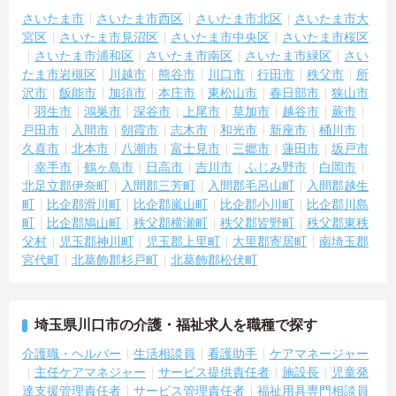
さいたま市
さいたま市西区
さいたま市北区
さいたま市大
宮区
さいたま市見沼区
さいたま市中央区
さいたま市桜区
さいたま市浦和区
さいたま市南区
さいたま市緑区
さい
たま市岩槻区
川越市
熊谷市
川口市
行田市
秩父市
所
沢市
飯能市
加須市
本庄市
東松山市
春日部市
狭山市
羽生市
鴻巣市
深谷市
上尾市
草加市
越谷市
蕨市
戸田市
入間市
朝霞市
志木市
和光市
新座市
桶川市
久喜市
北本市
八潮市
富士見市
三郷市
蓮田市
坂戸市
幸手市
鶴ヶ島市
日高市
吉川市
ふじみ野市
白岡市
北足立郡伊奈町
入間郡三芳町
入間郡毛呂山町
入間郡越生
町
比企郡滑川町
比企郡嵐山町
比企郡小川町
比企郡川島
町
比企郡鳩山町
秩父郡横瀬町
秩父郡皆野町
秩父郡東秩
父村
児玉郡神川町
児玉郡上里町
大里郡寄居町
南埼玉郡
宮代町
北葛飾郡杉戸町
北葛飾郡松伏町
埼玉県川口市の介護・福祉求人を職種で探す
介護職・ヘルパー
生活相談員
看護助手
ケアマネージャー
主任ケアマネジャー
サービス提供責任者
施設長
児童発
達支援管理責任者
サービス管理責任者
福祉用具専門相談員