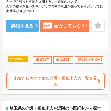
全国で介護福祉事業を展開する大手企業の求人です！
充実の福利厚生やスキルアップの為の制度が整っており安心して長
期就業が可能です！
ご興味ある方には、面接のポイントなど、さらに詳細をお話致しま
すのでお気軽にご相談ください。
詳細を見る
紹介してもらう
無料
ここに注目！
費支給
退職金制度あり
車通勤可
未経験OK
資格取得サポート
あなたにおすすめの介護・福祉求人の一覧を見
る
埼玉県の介護・福祉求人を近隣の市区町村から探す