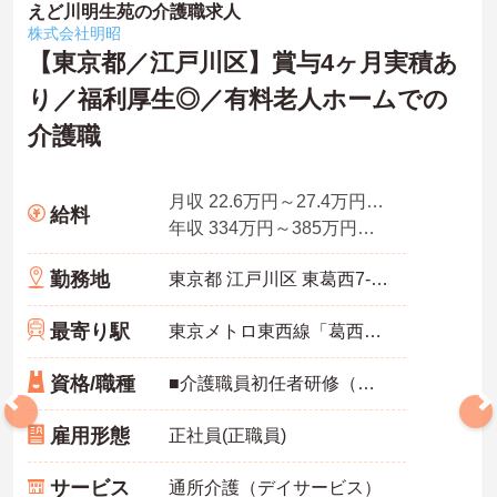
えど川明生苑の介護職求人
株式会社明昭
【東京都／江戸川区】賞与4ヶ月実積あ
り／福利厚生◎／有料老人ホームでの
介護職
月収 22.6万円～27.4万円程度
給料
年収 334万円～385万円程度
勤務地
東京都 江戸川区 東葛西7-13-8
最寄り駅
東京メトロ東西線「葛西駅」徒歩8分
資格/職種
■介護職員初任者研修（ヘルパー2級）以上
雇用形態
正社員(正職員)
サービス
通所介護（デイサービス）