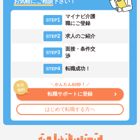
お気軽にご相談
下さい！
マイナビ介護
1
STEP
職にご登録
2
求人のご紹介
STEP
面接・条件交
3
STEP
渉
4
転職成功！
STEP
転職サポートに登録
はじめて転職する方へ