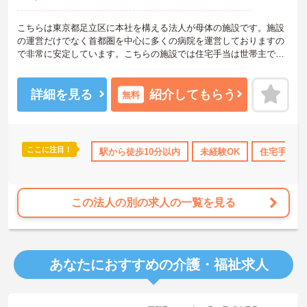
こちらは東京都足立区に本社を構える法人が母体の施設です。施設
の運営だけでなく首都圏を中心に多くの病院を運営しておりますの
で非常に安定しています。こちらの施設では住宅手当は世帯主でな
い方にも支給され、家族手当はお子様が18歳になるまで支給されま
す。また、首都圏にある同系列の病院を受診した際は医療費減免制
度が利用できます◎このように母体が安定しているからならではの
詳細を見る
紹介してもらう
無料
充実した福利厚生が魅力です。ご興味のある方には面接のポイント
や求人情報の詳細などをお話させていただきますのでお気軽にお問
い合わせくださいませ。
ここに注目！
10日以上
高収入
社会保険完備
駅から徒歩10分以内
退職金制度あり
未経験OK
住宅手当・
この法人の別の求人の一覧を見る
あなたにおすすめの介護・福祉求人