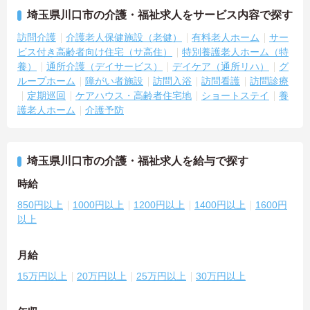
埼玉県川口市の介護・福祉求人をサービス内容で探す
訪問介護
介護老人保健施設（老健）
有料老人ホーム
サー
ビス付き高齢者向け住宅（サ高住）
特別養護老人ホーム（特
養）
通所介護（デイサービス）
デイケア（通所リハ）
グ
ループホーム
障がい者施設
訪問入浴
訪問看護
訪問診療
定期巡回
ケアハウス・高齢者住宅地
ショートステイ
養
護老人ホーム
介護予防
埼玉県川口市の介護・福祉求人を給与で探す
時給
850円以上
1000円以上
1200円以上
1400円以上
1600円
以上
月給
15万円以上
20万円以上
25万円以上
30万円以上