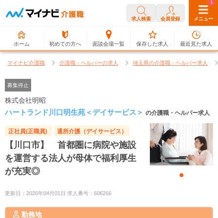
0
1
求人検索
会員登録
メニュー
ホーム
初めての方へ
面談会場一覧
保存した求人
最近見た求人
マイナビ介護職
介護職・ヘルパーの求人
埼玉県の介護職・ヘルパー求人
募集停止
株式会社明昭
ハートランド川口明生苑＜デイサービス＞
の介護職・ヘルパー求人
正社員(正職員)
通所介護（デイサービス）
【川口市】 首都圏に病院や施設
を運営する法人が母体で福利厚生
が充実◎
更新日：2026年04月01日 求人番号：606266
勤務地