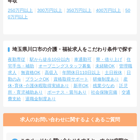
年収
250万円以上
300万円以上
350万円以上
400万円以上
50
0万円以上
埼玉県川口市の介護・福祉求人をこだわり条件で探す
夜勤専従
駅から徒歩10分以内
車通勤可
寮・借り上げ
住
宅手当・補助
オープニングスタッフ募集
未経験OK
管理職
求人
無資格OK
高収入
年間休日110日以上
土日祝休
日
勤のみ
ブランクOK
資格取得サポート
研修制度あり
産
休･育休･介護休暇取得実績あり
新卒OK
残業少なめ
託児
所・育児補助あり
ボーナス・賞与あり
社会保険完備
交通
費支給
退職金制度あり
求人のお問い合わせに関するよくあるご質問