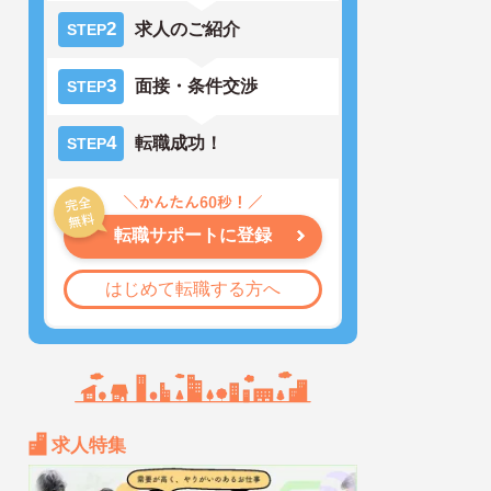
2
求人のご紹介
STEP
3
面接・条件交渉
STEP
4
転職成功！
STEP
転職サポートに登録
はじめて転職する方へ
求人特集