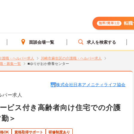
転職
無料!簡単1分
面談会場一覧
求人を検索する
介護職・ヘルパー求人
川崎市麻生区の介護職・ヘルパー求人
職・募集一覧
■ゆりがおか療養センター
株式会社日本アメニティライフ協会
ルパー求人
サービス付き高齢者向け住宅での介護
常勤＞
格OK
資格取得サポート
研修制度あり