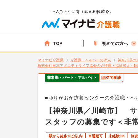
TOP
初めての方へ
マイナビ介護職
介護職・ヘルパーの求人
神奈川県の
株式会社日本アメニティライフ協会の介護職・福祉求人・転
非常勤・パート・アルバイト
訪問看護
■ゆりがおか療養センターの介護職・ヘ
【神奈川県／川崎市】 
スタッフの募集です＜非
駅から徒歩10分以内
車通勤可
未経験OK
無資