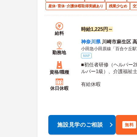
産休･育休･介護休暇取得実績あり
残業少なめ
交
時給1,225円～
給料
神奈川県
川崎市麻生区 高石
小田急小田原線「百合ケ丘駅
勤務地
MAP
■初任者研修（ヘルパー
ルパー1級）、介護福祉士
資格/職種
相談可
有給休暇
休日休暇
施設見学のご相談
無料