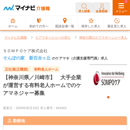
0
1
求人検索
会員登録
メニュー
ホーム
初めての方へ
面談会場一覧
保存した求人
最近見た求人
マイナビ介護職
ケアマネージャーの求人
神奈川県のケアマネージャー求人
ＳＯＭＰＯケア株式会社
そんぽの家 新百合ヶ丘
のケアマネ（介護支援専門員）求人
正社員(正職員)
有料老人ホーム
【神奈川県／川崎市】 大手企業
が運営する有料老人ホームでのケ
アマネジャー募集
更新日：2026年05月10日 求人番号：664263
勤務地