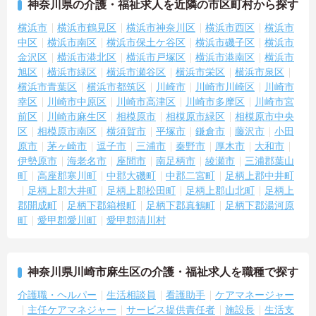
神奈川県の介護・福祉求人を近隣の市区町村から探す
横浜市
横浜市鶴見区
横浜市神奈川区
横浜市西区
横浜市
中区
横浜市南区
横浜市保土ケ谷区
横浜市磯子区
横浜市
金沢区
横浜市港北区
横浜市戸塚区
横浜市港南区
横浜市
旭区
横浜市緑区
横浜市瀬谷区
横浜市栄区
横浜市泉区
横浜市青葉区
横浜市都筑区
川崎市
川崎市川崎区
川崎市
幸区
川崎市中原区
川崎市高津区
川崎市多摩区
川崎市宮
前区
川崎市麻生区
相模原市
相模原市緑区
相模原市中央
区
相模原市南区
横須賀市
平塚市
鎌倉市
藤沢市
小田
原市
茅ヶ崎市
逗子市
三浦市
秦野市
厚木市
大和市
伊勢原市
海老名市
座間市
南足柄市
綾瀬市
三浦郡葉山
町
高座郡寒川町
中郡大磯町
中郡二宮町
足柄上郡中井町
足柄上郡大井町
足柄上郡松田町
足柄上郡山北町
足柄上
郡開成町
足柄下郡箱根町
足柄下郡真鶴町
足柄下郡湯河原
町
愛甲郡愛川町
愛甲郡清川村
神奈川県川崎市麻生区の介護・福祉求人を職種で探す
介護職・ヘルパー
生活相談員
看護助手
ケアマネージャー
主任ケアマネジャー
サービス提供責任者
施設長
生活支