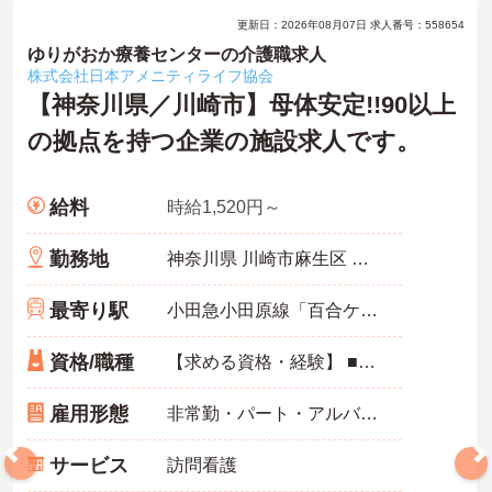
更新日：2026年08月07日 求人番号：558654
ゆりがおか療養センターの介護職求人
株式会社日本アメニティライフ協会
【神奈川県／川崎市】母体安定!!90以上
の拠点を持つ企業の施設求人です。
給料
時給1,520円～
勤務地
神奈川県 川崎市麻生区 高石5-1-39
最寄り駅
小田急小田原線「百合ケ丘駅」徒歩10分
資格/職種
【求める資格・経験】 ■未経験ＯＫ
雇用形態
非常勤・パート・アルバイト
サービス
訪問看護