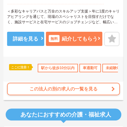
＜多彩なキャリアパスと万全のスキルアップ支援＞年に1度のキャリ
アヒアリングを通じて、現場のスペシャリストを目指すだけでな
く、施設サービスと在宅サービスのジョブチェンジなど、幅広い経
験を積むことが可能です。
＜プライベートも充実させる嬉しい福利厚生＞仕事の疲れを癒やす
ための制度も充実しています。各地のレジャー施設や宿泊が最大8
詳細を見る
紹介してもらう
無料
0％オフになる優待制度や、勤続5年ごとの「特別連続有給休暇（5
日）」など、リフレッシュできる機会がたくさん。年間公休110日に
加え、独自の休暇制度もしっかり整っているため、オンオフのメリ
ハリをつけて働けます。
＜＜ICT導入が進む効率的な現場で、身体的負担を減らしケアに専念
ここに注目！
所・育児補助
年間休日110日以上
駅から徒歩10分以内
ブランクOK
車通勤可
資格取得サポート
未経験OK
＞スマホ記録や睡眠測定センサー等の導入で月400時間の生産性向上
を実現。月平均残業7.3時間（超過分は1分単位支給）と少なく、ゆ
とりを持って業務に取り組めます。
この法人の別の求人の一覧を見る
あなたにおすすめの介護・福祉求人