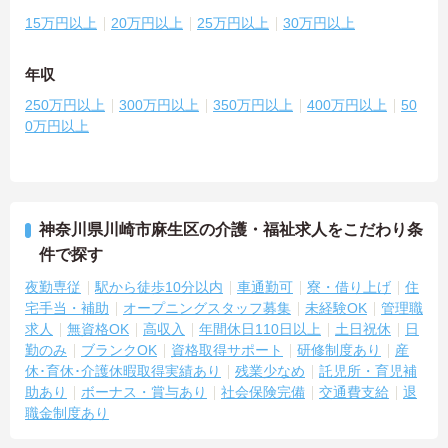
15万円以上
20万円以上
25万円以上
30万円以上
年収
250万円以上
300万円以上
350万円以上
400万円以上
50
0万円以上
神奈川県川崎市麻生区の介護・福祉求人をこだわり条
件で探す
夜勤専従
駅から徒歩10分以内
車通勤可
寮・借り上げ
住
宅手当・補助
オープニングスタッフ募集
未経験OK
管理職
求人
無資格OK
高収入
年間休日110日以上
土日祝休
日
勤のみ
ブランクOK
資格取得サポート
研修制度あり
産
休･育休･介護休暇取得実績あり
残業少なめ
託児所・育児補
助あり
ボーナス・賞与あり
社会保険完備
交通費支給
退
職金制度あり