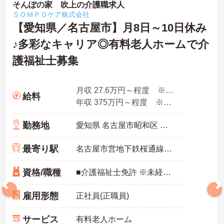
そんぽの家 吹上の介護職求人
ＳＯＭＰＯケア株式会社
【愛知県／名古屋市】月8日～10日休み
♪多彩なキャリア◎有料老人ホームで介
護福祉士募集
月収 27.6万円～程度 ※諸手当込み
給料
年収 375万円～程度 ※想定年収
勤務地
愛知県 名古屋市昭和区 阿由知通2-6
最寄り駅
名古屋市営地下鉄桜通線「吹上(愛知)駅」徒歩4分
資格/職種
■介護福祉士免許 ※未経験・ブランク可
雇用形態
正社員(正職員)
サービス
有料老人ホーム