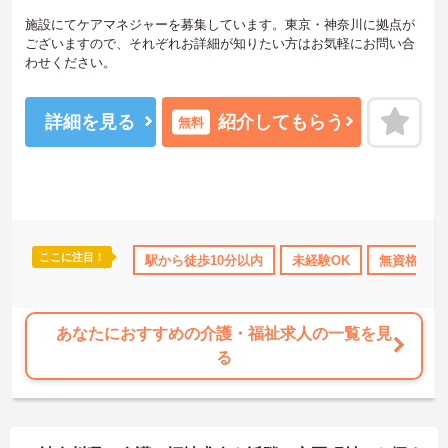
施設にてケアマネジャーを募集しています。東京・神奈川に拠点が
ございますので、それぞれお詳細が知りたい方はお気軽にお問い合
わせください。
詳細を見る
紹介してもらう
無料
ここに注目！
なめ
日勤のみ
年間休日110日以上
駅から徒歩10分以内
産休･育休･介護休暇取得実績
未経験OK
無資格OK
あなたにおすすめの介護・福祉求人の一覧を見
る