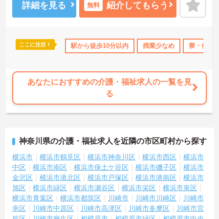
提供を目指し、職員の専門性を高めるような人材育成にも注力され
詳細を見る
紹介してもらう
無料
ています。
ご興味のある方には、面接対策ポイント等、さらに詳細をお話しし
ますのでお気軽にご相談ください！
ここに注目！
取得サポート
研修制度あり
駅から徒歩10分以内
産休･育休･介護休暇取得実績あり
残業少なめ
寮・借り
社
あなたにおすすめの介護・福祉求人の一覧を見
る
神奈川県の介護・福祉求人を近隣の市区町村から探す
横浜市
横浜市鶴見区
横浜市神奈川区
横浜市西区
横浜市
中区
横浜市南区
横浜市保土ケ谷区
横浜市磯子区
横浜市
金沢区
横浜市港北区
横浜市戸塚区
横浜市港南区
横浜市
旭区
横浜市緑区
横浜市瀬谷区
横浜市栄区
横浜市泉区
横浜市青葉区
横浜市都筑区
川崎市
川崎市川崎区
川崎市
幸区
川崎市中原区
川崎市高津区
川崎市多摩区
川崎市宮
前区
川崎市麻生区
相模原市
相模原市緑区
相模原市中央