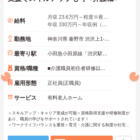
月収 23.6万円～程度※夜勤手当込
給料
年収 330万円～年収例（賞与2ヶ月、平均残業時間10時間／月を含む）
勤務地
神奈川県 秦野市 渋沢上1-6-60
最寄り駅
小田急小田原線「渋沢駅」徒歩10分
資格/職種
■介護職員初任者研修以上 ※無資格の方も応募可（資格支援制度あり）
雇用形態
正社員(正職員)
サービス
有料老人ホーム
＜スキルアップ・キャリア形成が可能＞資格取得支援や研修制度が
あり、職員の学びをサポートされています！
＜ワークライフバランスを重視＞育児・介護に関する制度や社宅制
度、各種手当など、長く安心して働きやすい環境が整っています。
＜寄り添ったケアの実施＞利用者さまに深く寄り添ったサービスの