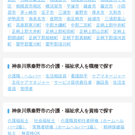
区
相模原市南区
横須賀市
平塚市
鎌倉市
藤沢市
小田
原市
茅ヶ崎市
逗子市
三浦市
秦野市
厚木市
大和市
伊勢原市
海老名市
座間市
南足柄市
綾瀬市
三浦郡葉山
町
高座郡寒川町
中郡大磯町
中郡二宮町
足柄上郡中井町
足柄上郡大井町
足柄上郡松田町
足柄上郡山北町
足柄上
郡開成町
足柄下郡箱根町
足柄下郡真鶴町
足柄下郡湯河原
町
愛甲郡愛川町
愛甲郡清川村
神奈川県秦野市の介護・福祉求人を職種で探す
介護職・ヘルパー
生活相談員
看護助手
ケアマネージャー
主任ケアマネジャー
サービス提供責任者
施設長
生活支
援員
管理者
神奈川県秦野市の介護・福祉求人を資格で探す
介護福祉士
社会福祉士
介護職員初任者研修（ホームヘル
パー2級）
実務者研修（ホームヘルパー1級）
精神保健福
祉士
無資格OK