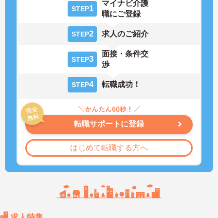
マイナビ介護
1
STEP
職にご登録
2
求人のご紹介
STEP
面接・条件交
3
STEP
渉
4
転職成功！
STEP
転職サポートに登録
はじめて転職する方へ
求人特集