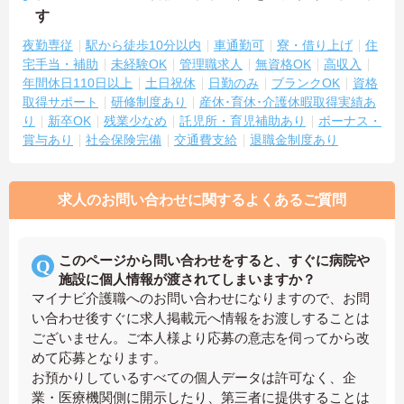
す
夜勤専従
駅から徒歩10分以内
車通勤可
寮・借り上げ
住
宅手当・補助
未経験OK
管理職求人
無資格OK
高収入
年間休日110日以上
土日祝休
日勤のみ
ブランクOK
資格
取得サポート
研修制度あり
産休･育休･介護休暇取得実績あ
り
新卒OK
残業少なめ
託児所・育児補助あり
ボーナス・
賞与あり
社会保険完備
交通費支給
退職金制度あり
求人のお問い合わせに関するよくあるご質問
このページから問い合わせをすると、すぐに病院や
施設に個人情報が渡されてしまいますか？
マイナビ介護職へのお問い合わせになりますので、お問
い合わせ後すぐに求人掲載元へ情報をお渡しすることは
ございません。ご本人様より応募の意志を伺ってから改
めて応募となります。
お預かりしているすべての個人データは許可なく、企
業・医療機関側に開示したり、第三者に提供することは