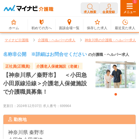
0
1
求人検索
会員登録
メニュー
ホーム
初めての方へ
面談会場一覧
保存した求人
最近見た求人
マイナビ介護職
介護職・ヘルパーの求人
神奈川県の介護職・ヘルパー求人
名称非公開 ※詳細はお問合せください
の介護職・ヘルパー求人
正社員(正職員)
介護老人保健施設（老健）
【神奈川県／秦野市】 ＜小田急
小田原線沿線＞介護老人保健施設
で介護職員募集！
更新日：2024年12月07日 求人番号：699964
勤務地
神奈川県
秦野市