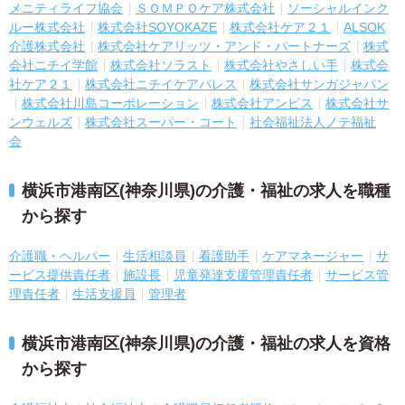
メニティライフ協会
ＳＯＭＰＯケア株式会社
ソーシャルインク
ルー株式会社
株式会社SOYOKAZE
株式会社ケア２１
ALSOK
介護株式会社
株式会社ケアリッツ・アンド・パートナーズ
株式
会社ニチイ学館
株式会社ソラスト
株式会社やさしい手
株式会
社ケア２１
株式会社ニチイケアパレス
株式会社サンガジャパン
株式会社川島コーポレーション
株式会社アンビス
株式会社サ
ンウェルズ
株式会社スーパー・コート
社会福祉法人ノテ福祉
会
横浜市港南区(神奈川県)の介護・福祉の求人を職種
から探す
介護職・ヘルパー
生活相談員
看護助手
ケアマネージャー
サ
ービス提供責任者
施設長
児童発達支援管理責任者
サービス管
理責任者
生活支援員
管理者
横浜市港南区(神奈川県)の介護・福祉の求人を資格
から探す