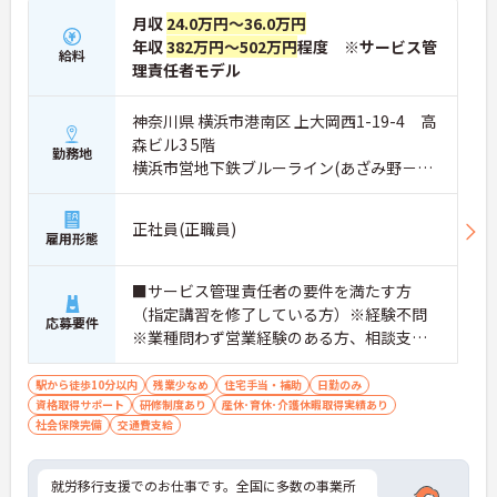
月収
24.0万円～36.0万円
年収
382万円～502万円
程度 ※サービス管
給料
理責任者モデル
神奈川県 横浜市港南区 上大岡西1-19-4 高
森ビル3 5階
勤務地
横浜市営地下鉄ブルーライン(あざみ野－湘
南台)「港南中央駅」徒歩12分
正社員(正職員)
雇用形態
■サービス管理責任者の要件を満たす方
（指定講習を修了している方）※経験不問
応募要件
※業種問わず営業経験のある方、相談支
援・直接支援の経験がある方歓迎
駅から徒歩10分以内
残業少なめ
住宅手当・補助
日勤のみ
資格取得サポート
研修制度あり
産休･育休･介護休暇取得実績あり
社会保険完備
交通費支給
就労移行支援でのお仕事です。全国に多数の事業所