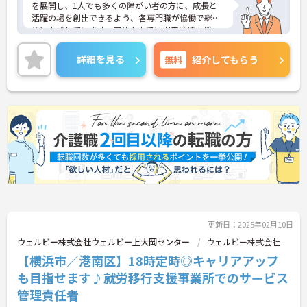
を展開し、1人でも多くの障がい者の方に、成長と
活躍の場を創出できるよう、各専門職が恊働で継続
的に支援しています。同法人内では児童発達支援、
放課後等デイサービスも展開しており安定感も抜群
です。
詳細を見る
無料
紹介してもらう
ご興味ある方には、面接対策ポイントなど、さらに
詳細をお話しいたしますのでお気軽にご相談くださ
い！
更新日：2025年02月10日
ウェルビー株式会社ウェルビー上大岡センター
ウェルビー株式会社
【横浜市／港南区】18時定時◎キャリアアップ
も目指せます♪就労移行支援事業所でのサービス
管理責任者