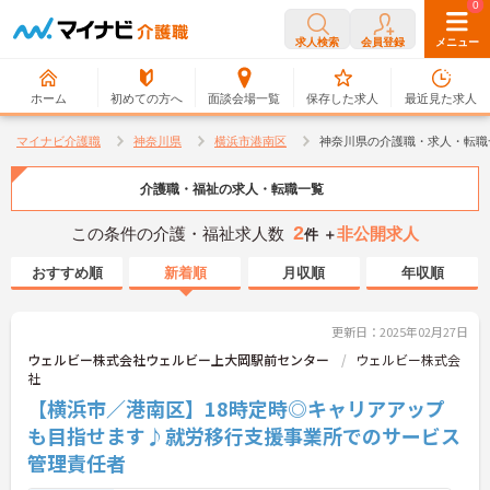
0
0
求人検索
会員登録
メニュー
ホーム
初めての方へ
面談会場一覧
保存した求人
最近見た求人
マイナビ介護職
神奈川県
横浜市港南区
神奈川県の介護職・求人・転職
介護職・福祉の求人・転職一覧
2
この条件の介護・福祉求人数
非公開求人
件 ＋
おすすめ順
新着順
月収順
年収順
更新日：2025年02月27日
ウェルビー株式会社ウェルビー上大岡駅前センター
ウェルビー株式会
社
【横浜市／港南区】18時定時◎キャリアアップ
も目指せます♪就労移行支援事業所でのサービス
管理責任者