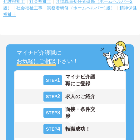
介護福祉士
社会福祉士
介護職員初任者研修（ホームヘルパー2
級）
社会福祉主事
実務者研修（ホームヘルパー1級）
精神保健
福祉士
マイナビ介護職に
お気軽にご相談
下さい！
マイナビ介護
1
STEP
職にご登録
2
求人のご紹介
STEP
面接・条件交
3
STEP
渉
4
転職成功！
STEP