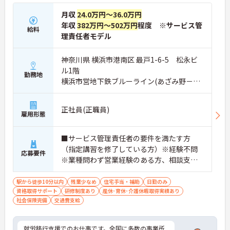
月収
24.0万円～36.0万円
年収
382万円～502万円
程度 ※サービス管
給料
理責任者モデル
神奈川県 横浜市港南区 最戸1-6-5 松永ビ
ル1階
勤務地
横浜市営地下鉄ブルーライン(あざみ野－湘
南台)「上大岡駅」徒歩7分
正社員(正職員)
雇用形態
■サービス管理責任者の要件を満たす方
（指定講習を修了している方）※経験不問
応募要件
※業種問わず営業経験のある方、相談支
援・直接支援の経験がある方歓迎
駅から徒歩10分以内
残業少なめ
住宅手当・補助
日勤のみ
資格取得サポート
研修制度あり
産休･育休･介護休暇取得実績あり
社会保険完備
交通費支給
就労移行支援でのお仕事です。全国に多数の事業所