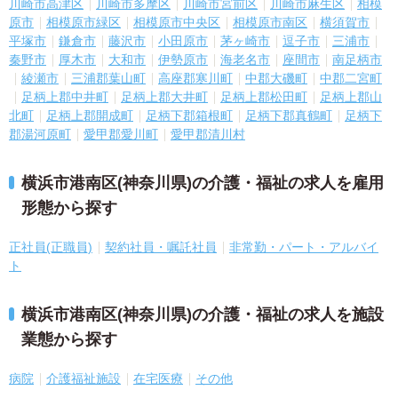
川崎市高津区
川崎市多摩区
川崎市宮前区
川崎市麻生区
相模
原市
相模原市緑区
相模原市中央区
相模原市南区
横須賀市
平塚市
鎌倉市
藤沢市
小田原市
茅ヶ崎市
逗子市
三浦市
秦野市
厚木市
大和市
伊勢原市
海老名市
座間市
南足柄市
綾瀬市
三浦郡葉山町
高座郡寒川町
中郡大磯町
中郡二宮町
足柄上郡中井町
足柄上郡大井町
足柄上郡松田町
足柄上郡山
北町
足柄上郡開成町
足柄下郡箱根町
足柄下郡真鶴町
足柄下
郡湯河原町
愛甲郡愛川町
愛甲郡清川村
横浜市港南区(神奈川県)の介護・福祉の求人を雇用
形態から探す
正社員(正職員)
契約社員・嘱託社員
非常勤・パート・アルバイ
ト
横浜市港南区(神奈川県)の介護・福祉の求人を施設
業態から探す
病院
介護福祉施設
在宅医療
その他