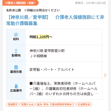
介護老人保健施設（老健）
更新日：2025年11月26日
名称非公開 ※詳細はお問合せください
【神奈川県／愛甲郡】 介護老人保健施設にて非
常勤介護職募集
時給
1,225円
～
給料
神奈川県 愛甲郡愛川町
勤務地
ＪＲ相模線
非常勤・パート・アルバイト
雇用形態
■介護福祉士、実務者研修（ホームヘルパ
ー1級）、介護職員初任者研修（ホームヘル
応募要件
パー2級）のいずれかお持ちの方は尚良し ※
施設、病院経験のある方は尚良し
車通勤可
残業少なめ
産休･育休･介護休暇取得実績あり
交通費支給