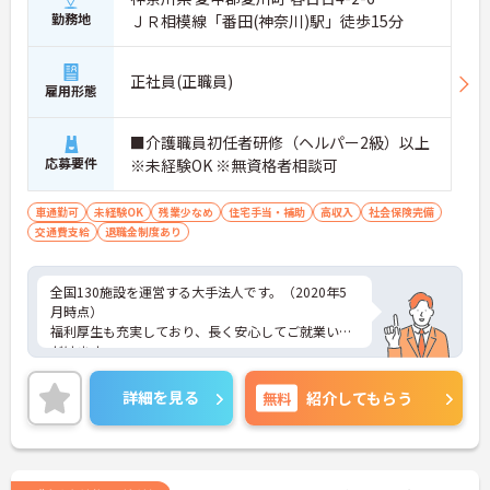
勤務地
ＪＲ相模線「番田(神奈川)駅」徒歩15分
正社員(正職員)
雇用形態
■介護職員初任者研修（ヘルパー2級）以上
応募要件
※未経験OK ※無資格者相談可
車通勤可
未経験OK
残業少なめ
住宅手当・補助
高収入
社会保険完備
交通費支給
退職金制度あり
全国130施設を運営する大手法人です。（2020年5
月時点）
福利厚生も充実しており、長く安心してご就業いた
だけます。
ご興味ある方には、面接対策ポイントなど、さらに
詳細をお話しいたしますのでお気軽にご相談くださ
詳細を見る
無料
紹介してもらう
い！