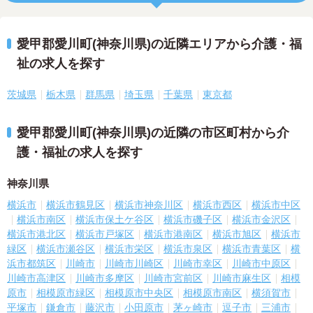
愛甲郡愛川町(神奈川県)の近隣エリアから介護・福
祉の求人を探す
茨城県
栃木県
群馬県
埼玉県
千葉県
東京都
愛甲郡愛川町(神奈川県)の近隣の市区町村から介
護・福祉の求人を探す
神奈川県
横浜市
横浜市鶴見区
横浜市神奈川区
横浜市西区
横浜市中区
横浜市南区
横浜市保土ケ谷区
横浜市磯子区
横浜市金沢区
横浜市港北区
横浜市戸塚区
横浜市港南区
横浜市旭区
横浜市
緑区
横浜市瀬谷区
横浜市栄区
横浜市泉区
横浜市青葉区
横
浜市都筑区
川崎市
川崎市川崎区
川崎市幸区
川崎市中原区
川崎市高津区
川崎市多摩区
川崎市宮前区
川崎市麻生区
相模
原市
相模原市緑区
相模原市中央区
相模原市南区
横須賀市
平塚市
鎌倉市
藤沢市
小田原市
茅ヶ崎市
逗子市
三浦市