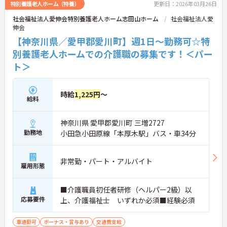
特別養護老人ホーム（特養）
更新日：2026年03月26日
社会福祉法人愛伸会特別養護老人ホーム志田山ホーム
社会福祉法人愛
伸会
【神奈川県／愛甲郡愛川町】週1日～勤務可☆特
別養護老人ホームでの介護職の募集です！＜パー
ト＞
時給
1,225円
～
給料
神奈川県 愛甲郡愛川町 三増2727
勤務地
小田急小田原線「本厚木駅」バス・車34分
非常勤・パート・アルバイト
雇用形態
■介護職員初任者研修（ヘルパー2級）以
応募要件
上、介護福祉士 いずれか必須■経験必須
車通勤可
ボーナス・賞与あり
交通費支給