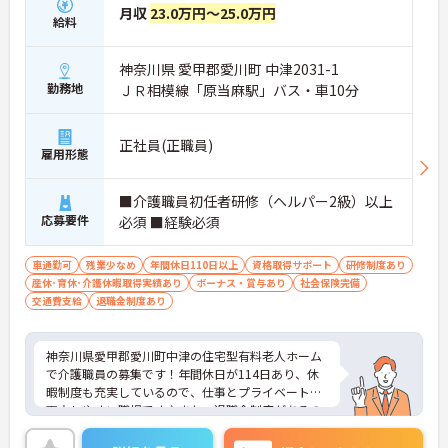
月収
23.0万円～25.0万円
給料
神奈川県 愛甲郡愛川町 中津2031-1
勤務地
ＪＲ相模線「原当麻駅」バス・車10分
正社員(正職員)
雇用形態
■介護職員初任者研修（ヘルパー2級）以上
応募要件
必須 ■経験必須
車通勤可
残業少なめ
年間休日110日以上
資格取得サポート
研修制度あり
産休･育休･介護休暇取得実績あり
ボーナス・賞与あり
社会保険完備
交通費支給
退職金制度あり
神奈川県愛甲郡愛川町中津の住宅型有料老人ホーム
で介護職員の募集です！年間休日が114日あり、休
暇制度も充実しているので、仕事とプライベートを
両立しやすい職場です♪また、退職金制度があるの
で、安心して長く働きやすい環境が整っています◎
ご興味のある方は面接ポイントをお伝えしますの