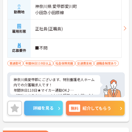
神奈川県 愛甲郡愛川町
勤務地
小田急小田原線
正社員(正職員)
雇用形態
■不問
応募要件
車通勤可
年間休日110日以上
社会保険完備
交通費支給
退職金制度あり
神奈川県愛甲郡にございます、特別養護老人ホーム
内での介護職求人です！
年間休日110日★マイカー通勤OK♪
ご興味のある方は、マイナビ介護職までお問い合わ
せください。
詳細を見る
無料
紹介してもらう