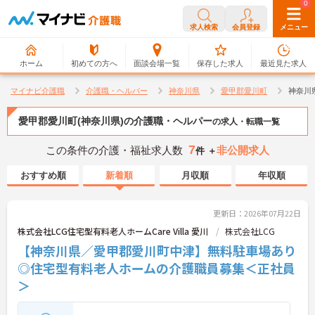
0
0
求人検索
会員登録
メニュー
ホーム
初めての方へ
面談会場一覧
保存した求人
最近見た求人
マイナビ介護職
介護職・ヘルパー
神奈川県
愛甲郡愛川町
神奈川
愛甲郡愛川町(神奈川県)の介護職・ヘルパー
の求人・転職一覧
7
この条件の介護・福祉求人数
非公開求人
件 ＋
おすすめ順
新着順
月収順
年収順
更新日：2026年07月22日
株式会社LCG住宅型有料老人ホームCare Villa 愛川
株式会社LCG
【神奈川県／愛甲郡愛川町中津】無料駐車場あり
◎住宅型有料老人ホームの介護職員募集＜正社員
＞