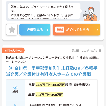
残業少なめで、プライベートも充実できる環境で
す。
ご興味ある方には、面接のポイントなど、さらに詳
細をお話致しますのでお気軽にご相談ください。
詳細を見る
無料
紹介してもらう
有料老人ホーム
更新日：2025年02月27日
株式会社川島コーポレーションサニーライフ相模愛川
株式会社川島コ
ーポレーション
【神奈川県／愛甲郡愛川町】未経験OK／各種手
当充実／介護付き有料老人ホームでの介護職
月収
24.5万円～34.0万円
程度（諸手当込）
給料
年収
294万円～450万円
神奈川県 愛甲郡愛川町 春日台4-2-6