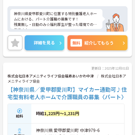
神奈川県愛甲郡愛川町に位置する特別養護老人ホー
ムにおける、パート介護職の募集です！
残業無し・日勤のみ☆福利厚生が整った環境での就
業です♪
ご興味ある方には、面接対策ポイントなど、さらに
詳細をお話ししますのでお気軽にご相談ください。
詳細を見る
無料
紹介してもらう
更新日：2025年12月01日
株式会社日本アメニティライフ協会福寿あいかわ中津
株式会社日本ア
メニティライフ協会
【神奈川県／愛甲郡愛川町】マイカー通勤可♪住
宅型有料老人ホームで介護職員の募集〈パート〉
時給
1,225円～1,231円
給料
神奈川県 愛甲郡愛川町 中津979-6