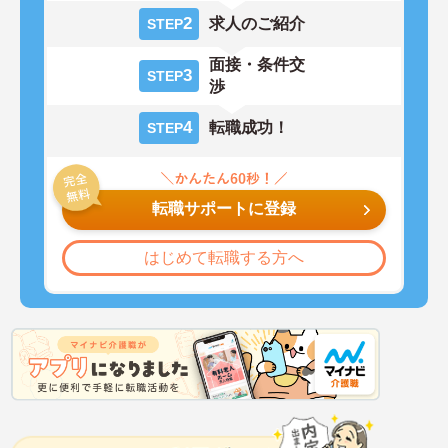
2
求人のご紹介
STEP
面接・条件交
3
STEP
渉
4
転職成功！
STEP
転職サポートに登録
はじめて転職する方へ