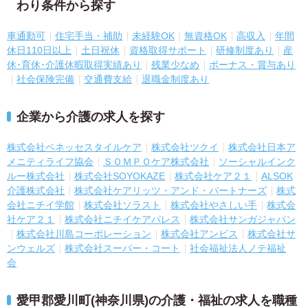
わり条件から探す
車通勤可
住宅手当・補助
未経験OK
無資格OK
高収入
年間
休日110日以上
土日祝休
資格取得サポート
研修制度あり
産
休･育休･介護休暇取得実績あり
残業少なめ
ボーナス・賞与あり
社会保険完備
交通費支給
退職金制度あり
企業から介護の求人を探す
株式会社ベネッセスタイルケア
株式会社ツクイ
株式会社日本ア
メニティライフ協会
ＳＯＭＰＯケア株式会社
ソーシャルインク
ルー株式会社
株式会社SOYOKAZE
株式会社ケア２１
ALSOK
介護株式会社
株式会社ケアリッツ・アンド・パートナーズ
株式
会社ニチイ学館
株式会社ソラスト
株式会社やさしい手
株式会
社ケア２１
株式会社ニチイケアパレス
株式会社サンガジャパン
株式会社川島コーポレーション
株式会社アンビス
株式会社サ
ンウェルズ
株式会社スーパー・コート
社会福祉法人ノテ福祉
会
愛甲郡愛川町(神奈川県)の介護・福祉の求人を職種