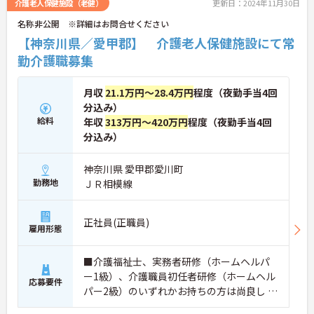
介護老人保健施設（老健）
更新日：2024年11月30日
名称非公開 ※詳細はお問合せください
【神奈川県／愛甲郡】 介護老人保健施設にて常
勤介護職募集
月収
21.1万円～28.4万円
程度（夜勤手当4回
分込み）
給料
年収
313万円～420万円
程度（夜勤手当4回
分込み）
神奈川県 愛甲郡愛川町
勤務地
ＪＲ相模線
正社員(正職員)
雇用形態
■介護福祉士、実務者研修（ホームヘルパ
ー1級）、介護職員初任者研修（ホームヘル
応募要件
パー2級）のいずれかお持ちの方は尚良し ※
介護施設等の経験がある方