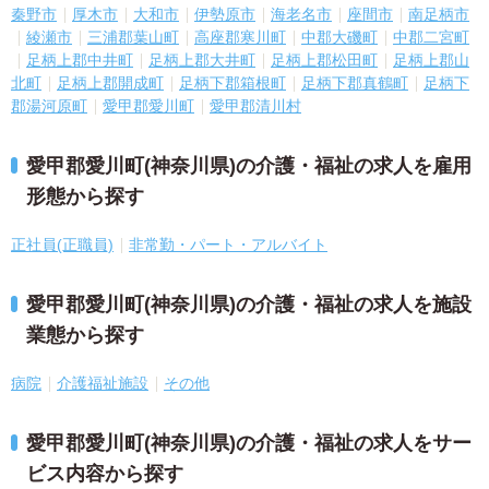
秦野市
厚木市
大和市
伊勢原市
海老名市
座間市
南足柄市
綾瀬市
三浦郡葉山町
高座郡寒川町
中郡大磯町
中郡二宮町
足柄上郡中井町
足柄上郡大井町
足柄上郡松田町
足柄上郡山
北町
足柄上郡開成町
足柄下郡箱根町
足柄下郡真鶴町
足柄下
郡湯河原町
愛甲郡愛川町
愛甲郡清川村
愛甲郡愛川町(神奈川県)の介護・福祉の求人を雇用
形態から探す
正社員(正職員)
非常勤・パート・アルバイト
愛甲郡愛川町(神奈川県)の介護・福祉の求人を施設
業態から探す
病院
介護福祉施設
その他
愛甲郡愛川町(神奈川県)の介護・福祉の求人をサー
ビス内容から探す