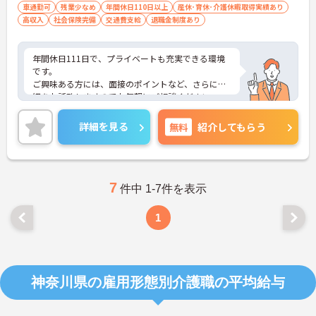
車通勤可
残業少なめ
年間休日110日以上
産休･育休･介護休暇取得実績あり
高収入
社会保険完備
交通費支給
退職金制度あり
年間休日111日で、プライベートも充実できる環境
です。
ご興味ある方には、面接のポイントなど、さらに詳
細をお話致しますのでお気軽にご相談ください。
詳細を見る
無料
紹介してもらう
7
件中 1-7件を表示
1
神奈川県の雇用形態別介護職の平均給与