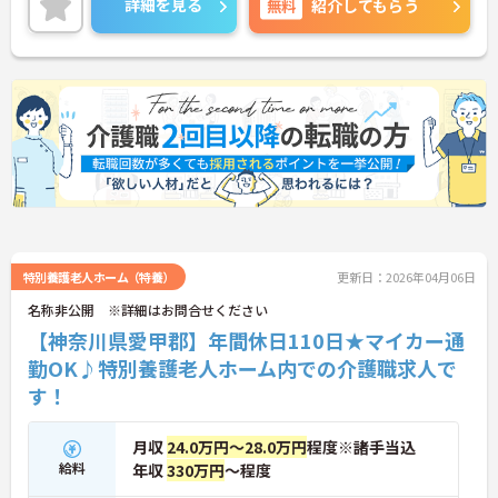
詳細を見る
無料
紹介してもらう
で、お気軽にご連絡ください。
特別養護老人ホーム（特養）
更新日：2026年04月06日
名称非公開 ※詳細はお問合せください
【神奈川県愛甲郡】年間休日110日★マイカー通
勤OK♪特別養護老人ホーム内での介護職求人で
す！
月収
24.0万円～28.0万円
程度※諸手当込
給料
年収
330万円
～程度