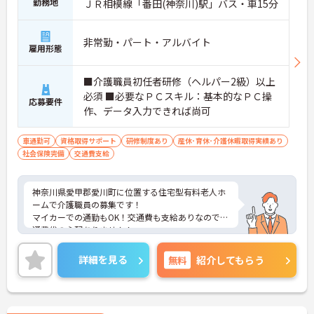
勤務地
ＪＲ相模線「番田(神奈川)駅」バス・車15分
非常勤・パート・アルバイト
雇用形態
■介護職員初任者研修（ヘルパー2級）以上
必須 ■必要なＰＣスキル：基本的なＰＣ操
応募要件
作、データ入力できれば尚可
車通勤可
資格取得サポート
研修制度あり
産休･育休･介護休暇取得実績あり
社会保険完備
交通費支給
神奈川県愛甲郡愛川町に位置する住宅型有料老人ホ
ームで介護職員の募集です！
マイカーでの通勤もOK！交通費も支給ありなので交
通費代の心配ありません！
入社後、社内導入研修やＯＪＴ研修などもあり、し
っかりとしたフォロー体制で経験に関わらず安心し
詳細を見る
無料
紹介してもらう
てスタートできます。
こちらの求人にご興味がございましたら面接のポイ
ントもお伝えしますので是非ご応募お待ちしており
ます。