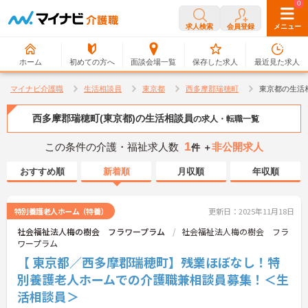
0
0
求人検索
会員登録
メニュー
ホーム
初めての方へ
面談会場一覧
保存した求人
最近見た求人
マイナビ介護職
生活相談員
東京都
西多摩郡瑞穂町
東京都の生活
西多摩郡瑞穂町(東京都)の生活相談員
の求人・転職一覧
1
この条件の介護・福祉求人数
非公開求人
件 ＋
おすすめ順
新着順
月収順
年収順
特別養護老人ホーム（特養）
更新日：2025年11月18日
社会福祉法人梅の樹会 フラワープラム
社会福祉法人梅の樹会 フラ
ワープラム
【 東京都／西多摩郡瑞穂町】残業ほぼなし！特
別養護老人ホームでの介護職兼相談員募集！＜生
活相談員＞