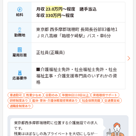
月収
23.0万円
～程度 諸手当込
給料
年収
330万円
～程度
東京都 西多摩郡瑞穂町 長岡長谷部83番地1
勤務地
ＪＲ八高線「箱根ケ崎駅」バス・車6分
正社員(正職員)
雇用形態
■介護福祉士免許・社会福祉士免許・社会
福祉主事・介護支援専門員のいずれかの資
応募要件
格
車通勤可
残業少なめ
日勤のみ
年間休日110日以上
資格取得サポート
研修制度あり
産休･育休･介護休暇取得実績あり
社会保険完備
交通費支給
退職金制度あり
東京都西多摩郡瑞穂町に位置する介護施設での求人
です。
残業はほぼなしの為プライベートを大切にしながら