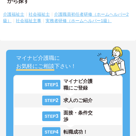
から探す
介護福祉士
社会福祉士
介護職員初任者研修（ホームヘルパー2
級）
社会福祉主事
実務者研修（ホームヘルパー1級）
マイナビ介護職に
お気軽にご相談
下さい！
マイナビ介護
1
STEP
職にご登録
2
求人のご紹介
STEP
面接・条件交
3
STEP
渉
4
転職成功！
STEP