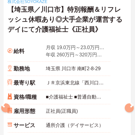
株式会社SOYOKAZE
【埼玉県／川口市】特別報酬＆リフレ
ッシュ休暇あり◎大手企業が運営する
デイにて介護福祉士《正社員》
月収 19.0万円～23.0万円程度 諸手当込
給料
年収 260万円～320万円程度（諸手当込み）／介護福祉士
勤務地
埼玉県 川口市 南町2-8-29
最寄り駅
ＪＲ京浜東北線「西川口駅」徒歩17分
資格/職種
■介護福祉士 ■普通自動車免許
雇用形態
正社員(正職員)
サービス
通所介護（デイサービス）