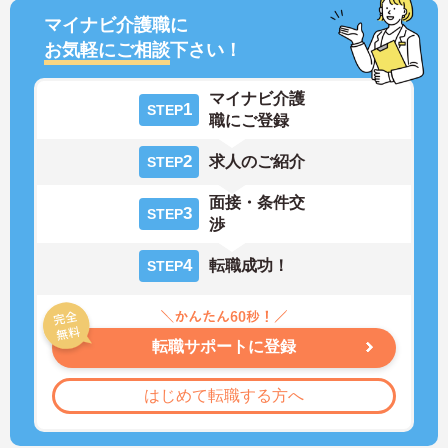
マイナビ介護職に
お気軽にご相談
下さい！
マイナビ介護
1
STEP
職にご登録
2
求人のご紹介
STEP
面接・条件交
3
STEP
渉
4
転職成功！
STEP
転職サポートに登録
はじめて転職する方へ