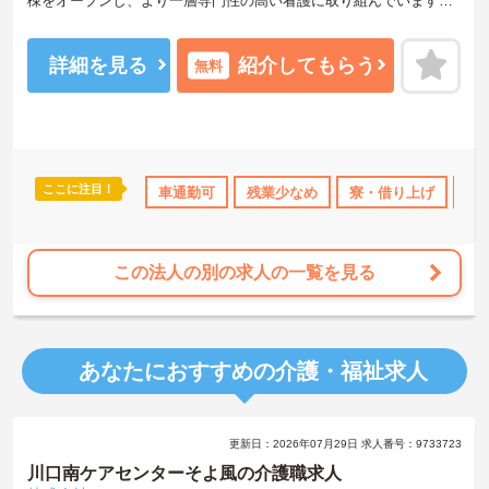
棟をオープンし、より一層専門性の高い看護に取り組んでいます。
同法人は、地域密着型の診療所をはじめ、訪問看護やデイケアサー
ビスなども行っており、幅広い看護が学べる充実した環境がありま
す。福利厚生の面では、世帯向けに借上住宅制度／単身者には住宅
詳細を見る
紹介してもらう
無料
支援制度を用意するなど、住宅手当や住宅補助制度も充実していま
す。月間平均残業時間も少なく、子育て中の方も多く働いていま
す。ご興味ある方には、面接対策ポイントなど、さらに詳細をお話
しいたしますのでお気軽にご相談ください。人気求人となりますの
でお早めにお問い合わせください。
ここに注目！
・借り上げ
託児所・育児補助
車通勤可
年間休日110日以上
残業少なめ
寮・借り上げ
資格取得サポ
住
この法人の別の求人の一覧を見る
あなたにおすすめの介護・福祉求人
更新日：2026年07月29日 求人番号：9733723
川口南ケアセンターそよ風の介護職求人