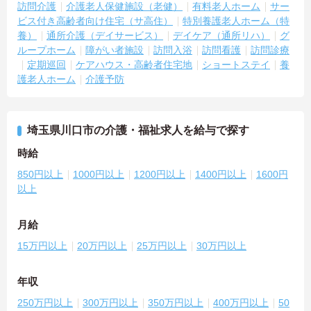
訪問介護
介護老人保健施設（老健）
有料老人ホーム
サー
ビス付き高齢者向け住宅（サ高住）
特別養護老人ホーム（特
養）
通所介護（デイサービス）
デイケア（通所リハ）
グ
ループホーム
障がい者施設
訪問入浴
訪問看護
訪問診療
定期巡回
ケアハウス・高齢者住宅地
ショートステイ
養
護老人ホーム
介護予防
埼玉県川口市の介護・福祉求人を給与で探す
時給
850円以上
1000円以上
1200円以上
1400円以上
1600円
以上
月給
15万円以上
20万円以上
25万円以上
30万円以上
年収
250万円以上
300万円以上
350万円以上
400万円以上
50