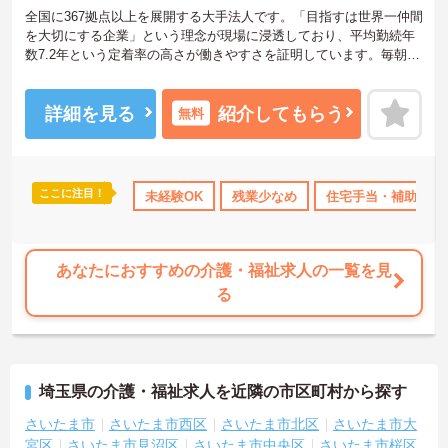
全国に367拠点以上を展開する大手法人です。「目指すは世界一仲間
を大切にする企業」という理念が現場に浸透しており、平均勤続年
数7.2年という定着率の高さが働きやすさを証明しています。毎朝の
ミーティング等を通じた職種を超えたチームワークが根付いてお
り、人間関係の不安なく安心して業務に取り組める環境です。ま
た、日々の頑張りやチームへの貢献は、賞与とは別の「特別報酬」
詳細を見る
紹介してもらう
無料
としてしっかりと評価・還元される独自の制度も大きな魅力となっ
ています。介護福祉士の資格とこれまでの経験を存分に活かせるだ
けでなく、勤務時間内での資格取得支援制度を活用し、将来的にケ
アマネジャーやセンター長といった多彩なキャリアパスへの挑戦も
ここに注目！
得サポート
研修制度あり
未経験OK
産休･育休･介護休暇取得実績あり
残業少なめ
住宅手当・補助
ボー
手厚くサポートされています。年間17日のリフレッシュ休暇や残業
少なめの環境など、ワークライフバランスを大切にしながら長期的
なキャリア形成を目指す方に、自信を持っておすすめできる求人で
す。
あなたにおすすめの介護・福祉求人の一覧を見
る
★おすすめPOINT★
【「目指すは世界一仲間を大切にする企業」を体現する定着率の高
さと安心のチームワーク】
・毎朝のミーティングで職種を超えた情報共有を徹底しており、人
間関係の不安なく業務に集中できます。
埼玉県の介護・福祉求人を近隣の市区町村から探す
・理念が現場の隅々にまで浸透しているからこそ平均勤続年数は7.2
年と長く、腰を据えて働ける環境です。
さいたま市
さいたま市西区
さいたま市北区
さいたま市大
宮区
さいたま市見沼区
さいたま市中央区
さいたま市桜区