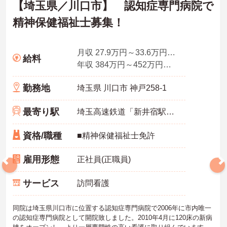
【埼玉県／川口市】 認知症専門病院で
精神保健福祉士募集！
月収 27.9万円～33.6万円程度（諸手当込）
給料
年収 384万円～452万円程度（諸手当込）
勤務地
埼玉県 川口市 神戸258-1
最寄り駅
埼玉高速鉄道「新井宿駅」バス・車5分
資格/職種
■精神保健福祉士免許
雇用形態
正社員(正職員)
サービス
訪問看護
同院は埼玉県川口市に位置する認知症専門病院で2006年に市内唯一
の認知症専門病院として開院致しました。2010年4月に120床の新病