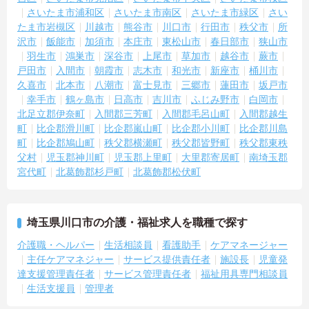
【介護福祉士の経験を活かし、さらなる高みを目指せる多彩なキャ
さいたま市浦和区
さいたま市南区
さいたま市緑区
さい
リアパス】
たま市岩槻区
川越市
熊谷市
川口市
行田市
秩父市
所
・現場のプロフェッショナルにとどまらず、ケアマネジャーやセン
沢市
飯能市
加須市
本庄市
東松山市
春日部市
狭山市
ター長といったマネジメント職への道が開かれています。
羽生市
鴻巣市
深谷市
上尾市
草加市
越谷市
蕨市
・勤務時間内での資格取得支援制度やOJTが整備されており、働き
ながらのスキルアップを手厚くサポートします。
戸田市
入間市
朝霞市
志木市
和光市
新座市
桶川市
久喜市
北本市
八潮市
富士見市
三郷市
蓮田市
坂戸市
【日々の貢献をダイレクトに評価する「特別報酬」やワークライフ
幸手市
鶴ヶ島市
日高市
吉川市
ふじみ野市
白岡市
バランスの充実】
北足立郡伊奈町
入間郡三芳町
入間郡毛呂山町
入間郡越生
・施設運営への尽力やチームワークは、賞与とは別の「特別報酬」
町
比企郡滑川町
比企郡嵐山町
比企郡小川町
比企郡川島
として目に見える形で還元されます。
町
比企郡鳩山町
秩父郡横瀬町
秩父郡皆野町
秩父郡東秩
・残業少なめの環境に加え、年間17日ものリフレッシュ休暇が用意
父村
児玉郡神川町
児玉郡上里町
大里郡寄居町
南埼玉郡
されておりプライベートの時間を大切にできます。
宮代町
北葛飾郡杉戸町
北葛飾郡松伏町
埼玉県川口市の介護・福祉求人を職種で探す
介護職・ヘルパー
生活相談員
看護助手
ケアマネージャー
主任ケアマネジャー
サービス提供責任者
施設長
児童発
達支援管理責任者
サービス管理責任者
福祉用具専門相談員
生活支援員
管理者