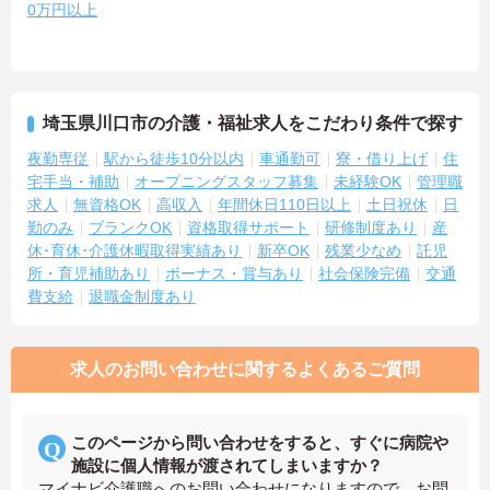
0万円以上
埼玉県川口市の介護・福祉求人をこだわり条件で探す
夜勤専従
駅から徒歩10分以内
車通勤可
寮・借り上げ
住
宅手当・補助
オープニングスタッフ募集
未経験OK
管理職
求人
無資格OK
高収入
年間休日110日以上
土日祝休
日
勤のみ
ブランクOK
資格取得サポート
研修制度あり
産
休･育休･介護休暇取得実績あり
新卒OK
残業少なめ
託児
所・育児補助あり
ボーナス・賞与あり
社会保険完備
交通
費支給
退職金制度あり
求人のお問い合わせに関するよくあるご質問
このページから問い合わせをすると、すぐに病院や
施設に個人情報が渡されてしまいますか？
マイナビ介護職へのお問い合わせになりますので、お問