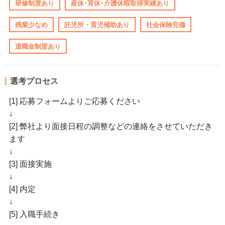
研修制度あり
産休･育休･介護休暇取得実績あり
残業少なめ
託児所・育児補助あり
社会保険完備
退職金制度あり
選考プロセス
[1] 応募フォームよりご応募ください
↓
[2] 弊社より面接日程の調整などの連絡をさせていただき
ます
↓
[3] 面接実施
↓
[4] 内定
↓
[5] 入職手続き