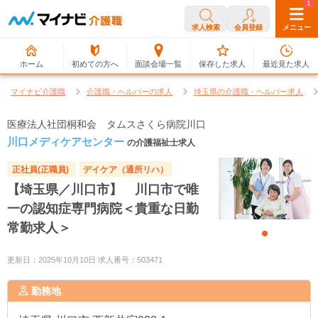
0
1
求人検索
会員登録
メニュー
ホーム
初めての方へ
面談会場一覧
保存した求人
最近見た求人
マイナビ介護職
介護職・ヘルパーの求人
埼玉県の介護職・ヘルパー求人
医療法人社団桐和会 タムスさくら病院川口
川口メディケアセンター
の介護福祉士求人
正社員(正職員)
デイケア（通所リハ）
【埼玉県／川口市】 川口市で唯
一の認知症専門病院＜貴重な日勤
常勤求人＞
更新日：2025年10月10日 求人番号：503471
勤務地