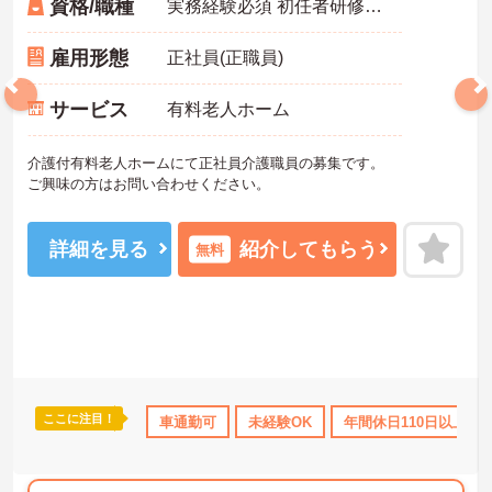
資格/職種
実務経験必須 初任者研修以上必須
雇用形態
正社員(正職員)
サービス
有料老人ホーム
介護付有料老人ホームにて正社員介護職員の募集です。
ご興味の方はお問い合わせください。
詳細を見る
紹介してもらう
無料
ここに注目！
資格取得サポート
研修制度あり
車通勤可
未経験OK
産休･育休･介護休暇取得実績あり
年間休日110日以上