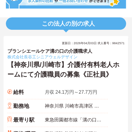
この法人の別の求人
更新日：2026年04月03日 求人番号：9842571
ブランシエールケア溝の口の介護職求人
株式会社長谷工シニアウェルデザイン
【神奈川県/川崎市】介護付有料老人ホ
ームにて介護職員の募集《正社員》
給料
月収 24.1万円～27.7万円
勤務地
神奈川県 川崎市高津区 下作延4-23-13
最寄り駅
東急田園都市線「溝の口駅」徒歩12分