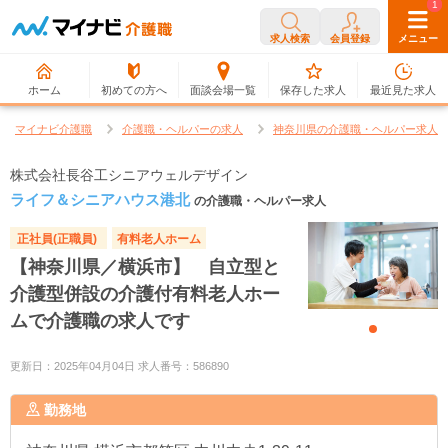
0
1
求人検索
会員登録
メニュー
ホーム
初めての方へ
面談会場一覧
保存した求人
最近見た求人
マイナビ介護職
介護職・ヘルパーの求人
神奈川県の介護職・ヘルパー求人
株式会社長谷工シニアウェルデザイン
ライフ＆シニアハウス港北
の介護職・ヘルパー求人
正社員(正職員)
有料老人ホーム
【神奈川県／横浜市】 自立型と
介護型併設の介護付有料老人ホー
ムで介護職の求人です
更新日：2025年04月04日 求人番号：586890
勤務地