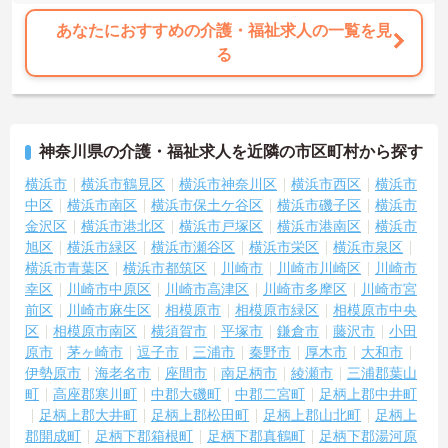
あなたにおすすめの介護・福祉求人の一覧を見
る
神奈川県の介護・福祉求人を近隣の市区町村から探す
横浜市
横浜市鶴見区
横浜市神奈川区
横浜市西区
横浜市
中区
横浜市南区
横浜市保土ケ谷区
横浜市磯子区
横浜市
金沢区
横浜市港北区
横浜市戸塚区
横浜市港南区
横浜市
旭区
横浜市緑区
横浜市瀬谷区
横浜市栄区
横浜市泉区
横浜市青葉区
横浜市都筑区
川崎市
川崎市川崎区
川崎市
幸区
川崎市中原区
川崎市高津区
川崎市多摩区
川崎市宮
前区
川崎市麻生区
相模原市
相模原市緑区
相模原市中央
区
相模原市南区
横須賀市
平塚市
鎌倉市
藤沢市
小田
原市
茅ヶ崎市
逗子市
三浦市
秦野市
厚木市
大和市
伊勢原市
海老名市
座間市
南足柄市
綾瀬市
三浦郡葉山
町
高座郡寒川町
中郡大磯町
中郡二宮町
足柄上郡中井町
足柄上郡大井町
足柄上郡松田町
足柄上郡山北町
足柄上
郡開成町
足柄下郡箱根町
足柄下郡真鶴町
足柄下郡湯河原