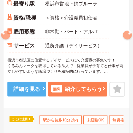
最寄り駅
横浜市営地下鉄ブルーライン(あざみ野－湘南台)「センター北駅」徒歩4分
資格/職種
＜資格＞介護職員初任者研修(旧ヘルパー2級)以上 必須 ＜経験＞不問
雇用形態
非常勤・パート・アルバイト
サービス
通所介護（デイサービス）
横浜市都筑区に位置するデイサービスにて介護職の募集です！
くるみんマークを取得している法人で、従業員が子育てと仕事が両
立しやすいような職場づくりを積極的に行っています。
ご興味ある方には、面接対策ポイントなど、さらに詳細をお話しい
たしますのでお気軽にご相談ください！
詳細を見る
紹介してもらう
無料
ここに注目！
年間休日110日以上
駅から徒歩10分以内
ブランクOK
資格取得サポート
未経験OK
無資格OK
研修制度あ