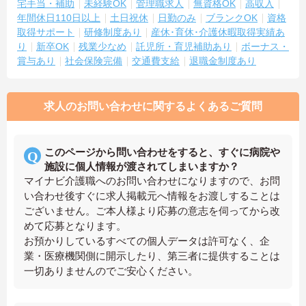
宅手当・補助
未経験OK
管理職求人
無資格OK
高収入
年間休日110日以上
土日祝休
日勤のみ
ブランクOK
資格
取得サポート
研修制度あり
産休･育休･介護休暇取得実績あ
り
新卒OK
残業少なめ
託児所・育児補助あり
ボーナス・
賞与あり
社会保険完備
交通費支給
退職金制度あり
求人のお問い合わせに関するよくあるご質問
このページから問い合わせをすると、すぐに病院や
施設に個人情報が渡されてしまいますか？
マイナビ介護職へのお問い合わせになりますので、お問
い合わせ後すぐに求人掲載元へ情報をお渡しすることは
ございません。ご本人様より応募の意志を伺ってから改
めて応募となります。
お預かりしているすべての個人データは許可なく、企
業・医療機関側に開示したり、第三者に提供することは
一切ありませんのでご安心ください。