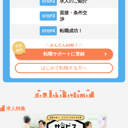
2
求人のご紹介
STEP
面接・条件交
3
STEP
渉
4
転職成功！
STEP
転職サポートに登録
はじめて転職する方へ
求人特集