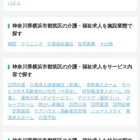
バイト
神奈川県横浜市都筑区の介護・福祉求人を施設業態で
探す
病院
クリニック
介護福祉施設
在宅医療
その他
神奈川県横浜市都筑区の介護・福祉求人をサービス内
容で探す
訪問介護
介護老人保健施設（老健）
有料老人ホーム
サー
ビス付き高齢者向け住宅（サ高住）
特別養護老人ホーム（特
養）
通所介護（デイサービス）
デイケア（通所リハ）
グ
ループホーム
障がい者施設
訪問入浴
訪問看護
訪問診療
定期巡回
ケアハウス・高齢者住宅地
ショートステイ
養
護老人ホーム
介護予防