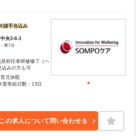
万円※諸手当込み
央3-6-3
・車7分
職員初任者研修修了（ヘ
見込みの方も可
・育児休暇
日日数：110日 初年度有給日数：13日
この求人について問い合わせる