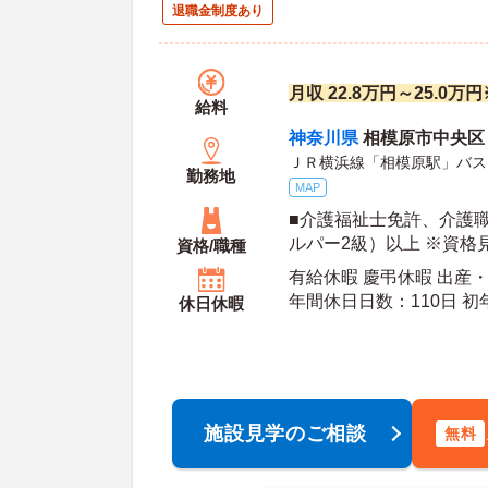
退職金制度あり
月収 22.8万円～25.0
給料
神奈川県
相模原市中央区 中
ＪＲ横浜線「相模原駅」バス
勤務地
MAP
■介護福祉士免許、介護
ルパー2級）以上 ※資格
資格/職種
有給休暇 慶弔休暇 出産
年間休
休日休暇
施設見学のご相談
無料