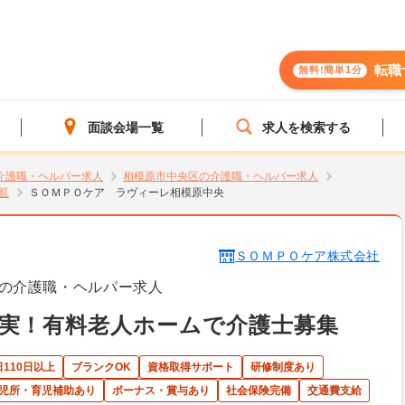
転職
無料!簡単1分
面談会場一覧
求人を検索する
介護職・ヘルパー求人
相模原市中央区の介護職・ヘルパー求人
覧
ＳＯＭＰＯケア ラヴィーレ相模原中央
ＳＯＭＰＯケア株式会社
の介護職・ヘルパー求人
実！有料老人ホームで介護士募集
110日以上
ブランクOK
資格取得サポート
研修制度あり
児所・育児補助あり
ボーナス・賞与あり
社会保険完備
交通費支給