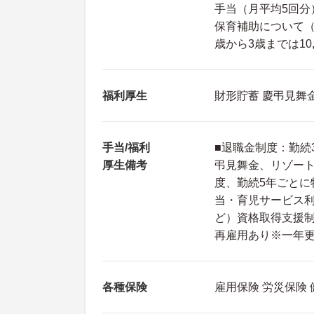
手当（月平均5回分
保育補助について（
歳から3歳までは10
福利厚生
財形貯蓄 慶弔見舞
手当/福利
■退職金制度：勤続
厚生備考
弔見舞金、リゾー
度、勤続5年ごとに
当・育児サービス
ど）資格取得支援制
再雇用あり※一年
各種保険
雇用保険 労災保険