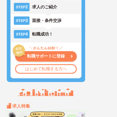
2
求人のご紹介
STEP
3
面接・条件交渉
STEP
4
転職成功！
STEP
転職サポートに登録
はじめて転職する方へ
求人特集