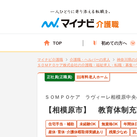
TOP
初めての方へ
マイナビ介護職
介護職・ヘルパーの求人
神奈川県の
ＳＯＭＰＯケア株式会社の介護職・福祉求人・転職・募集一
正社員(正職員)
有料老人ホーム
ＳＯＭＰＯケア ラヴィーレ相模原中央
【相模原市】 教育体制充
住宅手当・補助
未経験OK
無資格OK
年間休日
産休･育休･介護休暇取得実績あり
残業少なめ
託