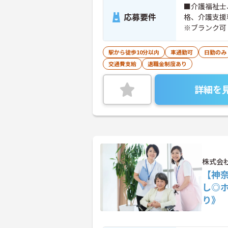
■介護福祉士
応募要件
格、介護支援
※ブランク可
駅から徒歩10分以内
車通勤可
日勤のみ
交通費支給
退職金制度あり
詳細を
株式会
【神
し◎
り》