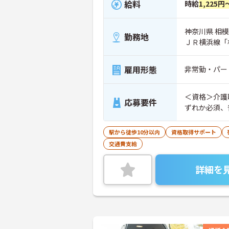
給料
時給
1,225円
神奈川県 相模
勤務地
ＪＲ横浜線「
雇用形態
非常勤・パー
＜資格＞介護
応募要件
ずれか必須、
駅から徒歩10分以内
資格取得サポート
交通費支給
詳細を