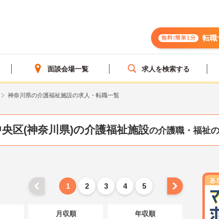
転職
無料!簡単1分
面談会場一覧
求人を検索する
神奈川県の介護福祉施設の求人・転職一覧
央区(神奈川県)の介護福祉施設
の介護職・福祉
1
2
3
4
5
月収順
年収順