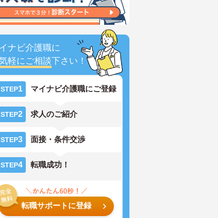
イナビ介護職に
気軽にご相談
下さい！
1
マイナビ介護職にご登録
STEP
2
求人のご紹介
STEP
3
面接・条件交渉
STEP
4
転職成功！
STEP
転職サポートに登録