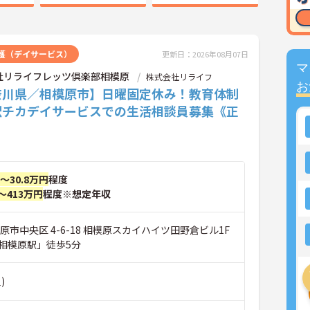
護（デイサービス）
更新日：2026年08月07日
マ
社リライフレッツ倶楽部相模原
株式会社リライフ
お
奈川県／相模原市】日曜固定休み！教育体制
駅チカデイサービスでの生活相談員募集《正
》
円～30.8万円
程度
～413万円
程度※想定年収
原市中央区 4-6-18 相模原スカイハイツ田野倉ビル1F
相模原駅」徒歩5分
)