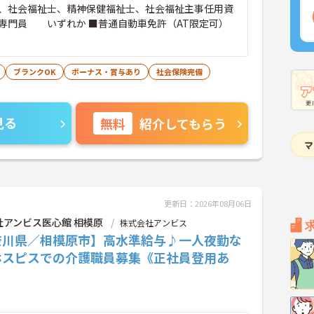
、社会福祉士、精神保健福祉士、社会福祉主事任用資
専門員 いずれか ■普通自動車免許（AT限定可）
ブランクOK
ボーナス・賞与あり
社会保険完備
見る
無料
紹介してもらう
更新日：2026年08月06日
社アンビス医心館 相模原
株式会社アンビス
奈川県／相模原市】高水準給与♪一人夜勤な
ホスピスでの介護職員募集《正社員登用あ