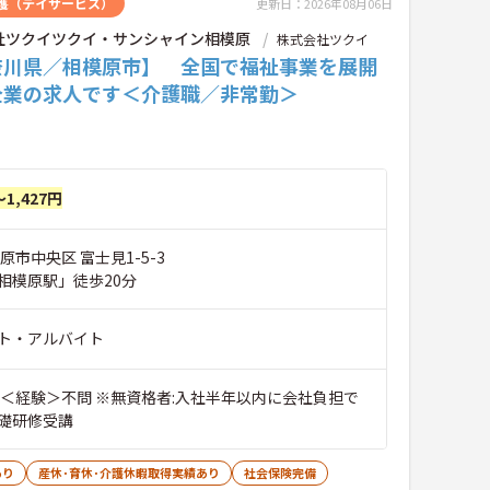
護（デイサービス）
更新日：2026年08月06日
社ツクイツクイ・サンシャイン相模原
株式会社ツクイ
奈川県／相模原市】 全国で福祉事業を展開
企業の求人です＜介護職／非常勤＞
～1,427円
原市中央区 富士見1-5-3
相模原駅」徒歩20分
ト・アルバイト
 ＜経験＞不問 ※無資格者:入社半年以内に会社負担で
礎研修受講
あり
産休･育休･介護休暇取得実績あり
社会保険完備