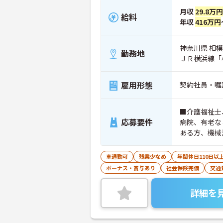
月収
29.8万円
給料
年収
416万円
神奈川県 相模
勤務地
ＪＲ横浜線「
雇用形態
契約社員・嘱
■介護福祉士
応募要件
病院、有老な
ある方、機械
車通勤可
残業少なめ
年間休日110日以
ボーナス・賞与あり
社会保険完備
交通
詳細を