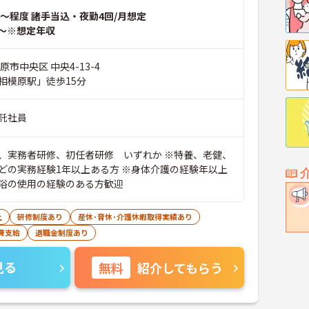
～程度 諸手当込・夜勤4回/月想定
～※想定年収
原市中央区 中央4-13-4
相模原駅」徒歩15分
託社員
、実務者研修、初任者研修 いずれか ※特養、老健、
どの実務経験1年以上ある方 ※身体介護の経験年以上
浴の使用の経験のある方歓迎
上
研修制度あり
産休･育休･介護休暇取得実績あり
費支給
退職金制度あり
見る
無料
紹介してもらう