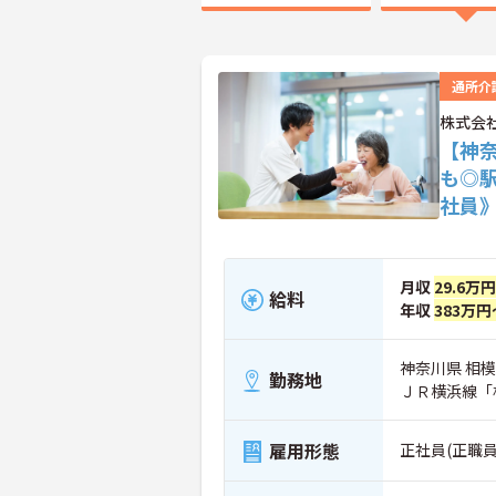
通所介
株式会
【神
も◎
社員
月収
29.6万
給料
年収
383万円
神奈川県 相模
勤務地
ＪＲ横浜線「
雇用形態
正社員(正職員