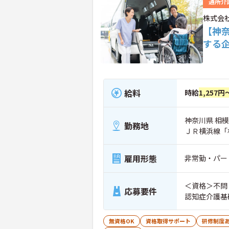
通所介
株式会
【神
する
給料
時給
1,257円
神奈川県 相模
勤務地
ＪＲ横浜線「
雇用形態
非常勤・パー
＜資格＞不問
応募要件
認知症介護基
無資格OK
資格取得サポート
研修制度