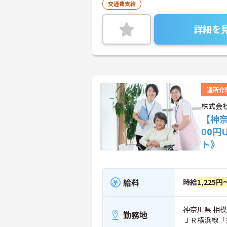
交通費支給
詳細を
通所介
株式会
【神
00円
ト》
給料
時給
1,225円
神奈川県 相模
勤務地
ＪＲ横浜線「