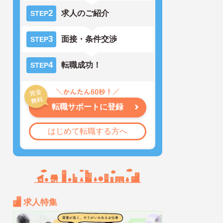
2
求人のご紹介
STEP
3
面接・条件交渉
STEP
4
転職成功！
STEP
転職サポートに登録
はじめて転職する方へ
求人特集