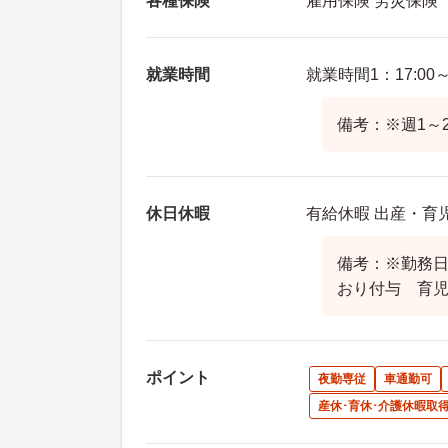
各種保険
雇用保険 労災保険
就業時間
就業時間1：17:00～1
備考：※週1～
休日休暇
有給休暇 出産・育
備考：※勤務
おり付与 育
ポイント
夜勤専従
車通勤可
産休･育休･介護休暇取