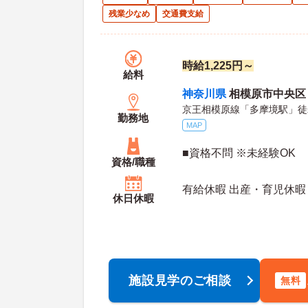
残業少なめ
交通費支給
時給1,225円～
給料
神奈川県
相模原市中央区 
京王相模原線「多摩境駅」徒
勤務地
MAP
■資格不問 ※未経験OK
資格/職種
有給休暇 出産・育児休暇
休日休暇
施設見学のご相談
無料