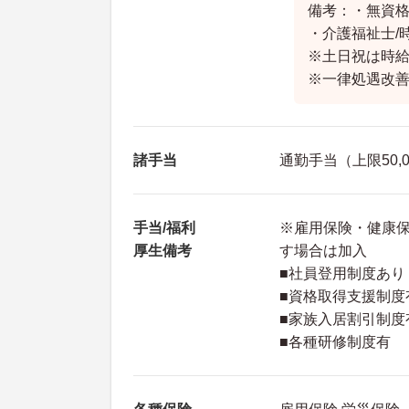
備考：・無資格/
・介護福祉士/時
※土日祝は時給
※一律処遇改
諸手当
通勤手当（上限50,
手当/福利
※雇用保険・健康
厚生備考
す場合は加入
■社員登用制度あり
■資格取得支援制度
■家族入居割引制
■各種研修制度有