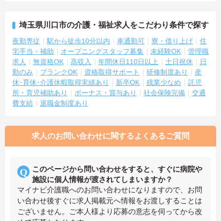
埼玉県川口市の介護・福祉求人をこだわり条件で探す
夜勤専従
駅から徒歩10分以内
車通勤可
寮・借り上げ
住
宅手当・補助
オープニングスタッフ募集
未経験OK
管理職
求人
無資格OK
高収入
年間休日110日以上
土日祝休
日
勤のみ
ブランクOK
資格取得サポート
研修制度あり
産
休･育休･介護休暇取得実績あり
新卒OK
残業少なめ
託児
所・育児補助あり
ボーナス・賞与あり
社会保険完備
交通
費支給
退職金制度あり
求人のお問い合わせに関するよくあるご質問
このページから問い合わせをすると、すぐに病院や
施設に個人情報が渡されてしまいますか？
マイナビ介護職へのお問い合わせになりますので、お問
い合わせ後すぐに求人掲載元へ情報をお渡しすることは
ございません。ご本人様より応募の意志を伺ってから改