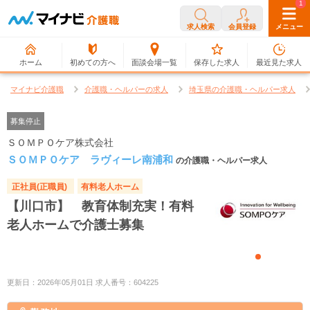
0
1
求人検索
会員登録
メニュー
ホーム
初めての方へ
面談会場一覧
保存した求人
最近見た求人
マイナビ介護職
介護職・ヘルパーの求人
埼玉県の介護職・ヘルパー求人
募集停止
ＳＯＭＰＯケア株式会社
ＳＯＭＰＯケア ラヴィーレ南浦和
の介護職・ヘルパー求人
正社員(正職員)
有料老人ホーム
【川口市】 教育体制充実！有料
老人ホームで介護士募集
更新日：2026年05月01日 求人番号：604225