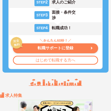
2
求人のご紹介
STEP
面接・条件交
3
STEP
渉
4
転職成功！
STEP
転職サポートに登録
はじめて転職する方へ
求人特集