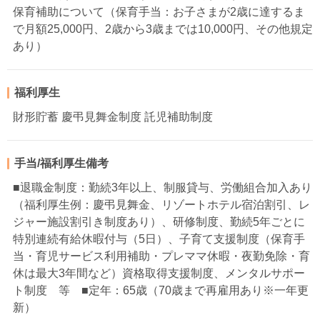
保育補助について（保育手当：お子さまが2歳に達するま
で月額25,000円、2歳から3歳までは10,000円、その他規定
あり）
福利厚生
財形貯蓄 慶弔見舞金制度 託児補助制度
手当/福利厚生備考
■退職金制度：勤続3年以上、制服貸与、労働組合加入あり
（福利厚生例：慶弔見舞金、リゾートホテル宿泊割引、レ
ジャー施設割引き制度あり）、研修制度、勤続5年ごとに
特別連続有給休暇付与（5日）、子育て支援制度（保育手
当・育児サービス利用補助・プレママ休暇・夜勤免除・育
休は最大3年間など）資格取得支援制度、メンタルサポー
ト制度 等 ■定年：65歳（70歳まで再雇用あり※一年更
新）