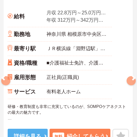
月収 22.8万円～25.0万円※諸手当込み
給料
年収 312万円～342万円程度（賞与2回想定）
勤務地
神奈川県 相模原市中央区 淵野辺3-2-24
最寄り駅
ＪＲ横浜線「淵野辺駅」徒歩5分
資格/職種
■介護福祉士免許、介護職員初任者研修修了（ヘルパー2級）以上 ※資格見込みの方も可
雇用形態
正社員(正職員)
サービス
有料老人ホーム
研修・教育制度も非常に充実しているのが、SOMPOケアネクスト
の最大の魅力です。
「施設」での勤務経験が無い方にもオススメの、充実の受け入れ態
勢が完備されています。2016年4月に東京都港区の本社近くに「研
修センター」がOPEN！模擬施設となっており、全職種共通でリア
詳細を見る
紹介してもらう
無料