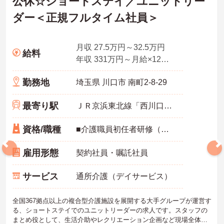
公休☆ショートステイ／ユニットリー
ダー＜正規フルタイム社員＞
月収 27.5万円～32.5万円
給料
年収 331万円～月給×12ヶ月
勤務地
埼玉県 川口市 南町2-8-29
最寄り駅
ＪＲ京浜東北線「西川口駅」徒歩17分
資格/職種
■介護職員初任者研修（ヘルパー2級）以上 ■ユニットリーダー研修修了 ■介護経験必須・ユニットケア経験者
雇用形態
契約社員・嘱託社員
サービス
通所介護（デイサービス）
全国367拠点以上の複合型介護施設を展開する大手グループが運営す
る、ショートステイでのユニットリーダーの求人です。スタッフの
まとめ役として、生活介助やレクリエーション企画など現場全体を