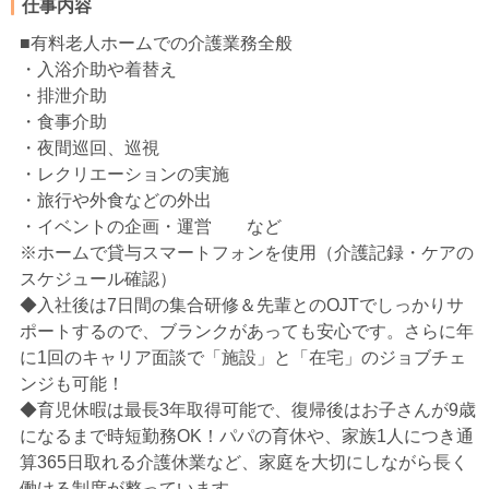
仕事内容
■有料老人ホームでの介護業務全般
・入浴介助や着替え
・排泄介助
・食事介助
・夜間巡回、巡視
・レクリエーションの実施
・旅行や外食などの外出
・イベントの企画・運営 など
※ホームで貸与スマートフォンを使用（介護記録・ケアの
スケジュール確認）
◆入社後は7日間の集合研修＆先輩とのOJTでしっかりサ
ポートするので、ブランクがあっても安心です。さらに年
に1回のキャリア面談で「施設」と「在宅」のジョブチェ
ンジも可能！
◆育児休暇は最長3年取得可能で、復帰後はお子さんが9歳
になるまで時短勤務OK！パパの育休や、家族1人につき通
算365日取れる介護休業など、家庭を大切にしながら長く
働ける制度が整っています。