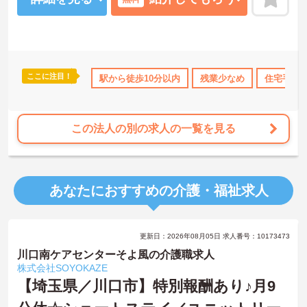
ルな研修が受けられます。このような取り組みも業界では非常にめ
ずらしいものとなっており、社員思いの環境がしっかりと完備され
ている企業ですので、長く働くにはオススメの環境です。
ここに注目！
児所・育児補助
無資格OK
駅から徒歩10分以内
年間休日110日以上
残業少なめ
ブランクOK
住宅手当
この法人の別の求人の一覧を見る
あなたにおすすめの介護・福祉求人
更新日：2026年08月05日 求人番号：10173473
川口南ケアセンターそよ風の介護職求人
株式会社SOYOKAZE
【埼玉県／川口市】特別報酬あり♪月9