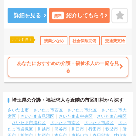
支える重要なポジションとなります。寸志の他に特別報酬の支給実
績があり、これまでのご経験を活かしてしっかりとした収入を得ら
れる環境です。また、有給休暇とは別に年間17日間のリフレッシュ
詳細を見る
紹介してもらう
無料
休暇が付与され、残業もほぼないため、心身に無理なく働きながら
プライベートの時間を大切にできます。毎朝のミーティングによる
情報共有や多職種連携が根付いており、サポート体制も万全です。
髪色やネイルなどが原則自由となっており、自分らしいスタイルを
ここに注目！
交通費支給
残業少なめ
社会保険完備
交通費支給
維持しながら長期的に活躍できる魅力的な職場です。
★おすすめPOINT★
【ユニットリーダーとして現場を支え、充実した手当や報酬で安定
あなたにおすすめの介護・福祉求人の一覧を見
した収入を得られます】
る
・スタッフのまとめ役としてチーム運営の中心となり、やりがいを
感じながら活躍できます
・業績と個人の評価により、 寸志とは別に特別報酬が支給されます
【年間17日のリフレッシュ休暇があり、私生活と両立して長く続け
埼玉県の介護・福祉求人を近隣の市区町村から探す
られます】
・有給休暇とは別に年間17日のリフレッシュ休暇があるため、心身
さいたま市
さいたま市西区
さいたま市北区
さいたま市大
をリフレッシュできる環境です
宮区
さいたま市見沼区
さいたま市中央区
さいたま市桜区
・残業が少なく、ご家庭やプライベートな時間と両立しながら無理
さいたま市浦和区
さいたま市南区
さいたま市緑区
さい
なく働ける体制です
たま市岩槻区
川越市
熊谷市
川口市
行田市
秩父市
所
沢市
飯能市
加須市
本庄市
東松山市
春日部市
狭山市
【身だしなみの自由度が高く、ご自身のスタイルでイキイキと活躍