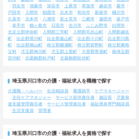
羽生市
鴻巣市
深谷市
上尾市
草加市
越谷市
蕨市
できます】 ・髪色やネイル、ヒゲなどが原則自由となっており、個
性を大切にできます ・清潔感と節度を保ちながら、自分らしい働き
戸田市
入間市
朝霞市
志木市
和光市
新座市
桶川市
方が叶うストレスフリーな職場です
久喜市
北本市
八潮市
富士見市
三郷市
蓮田市
坂戸市
幸手市
鶴ヶ島市
日高市
吉川市
ふじみ野市
白岡市
【手厚いサポート体制と多職種連携のもとで、安心して業務に取り
北足立郡伊奈町
入間郡三芳町
入間郡毛呂山町
入間郡越生
組めます】 ・毎朝のミーティングで情報共有を行っており、困った
町
比企郡滑川町
比企郡嵐山町
比企郡小川町
比企郡川島
時もすぐに相談・フォローが可能です ・職種を超えた連携が根付い
町
比企郡鳩山町
秩父郡横瀬町
秩父郡皆野町
秩父郡東秩
ている風通しの良い職場で、70歳までの再雇用制度のもと長く働け
父村
児玉郡神川町
児玉郡上里町
大里郡寄居町
南埼玉郡
ます
宮代町
北葛飾郡杉戸町
北葛飾郡松伏町
埼玉県川口市の介護・福祉求人を職種で探す
介護職・ヘルパー
生活相談員
看護助手
ケアマネージャー
主任ケアマネジャー
サービス提供責任者
施設長
児童発
達支援管理責任者
サービス管理責任者
福祉用具専門相談員
生活支援員
管理者
埼玉県川口市の介護・福祉求人を資格で探す