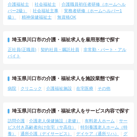
介護福祉士
社会福祉士
介護職員初任者研修（ホームヘル
パー2級）
社会福祉主事
実務者研修（ホームヘルパー1
級）
精神保健福祉士
無資格OK
埼玉県川口市の介護・福祉求人を雇用形態で探す
正社員(正職員)
契約社員・嘱託社員
非常勤・パート・アル
バイト
埼玉県川口市の介護・福祉求人を施設業態で探す
病院
クリニック
介護福祉施設
在宅医療
その他
埼玉県川口市の介護・福祉求人をサービス内容で探す
訪問介護
介護老人保健施設（老健）
有料老人ホーム
サー
ビス付き高齢者向け住宅（サ高住）
特別養護老人ホーム（特
養）
通所介護（デイサービス）
デイケア（通所リハ）
グ