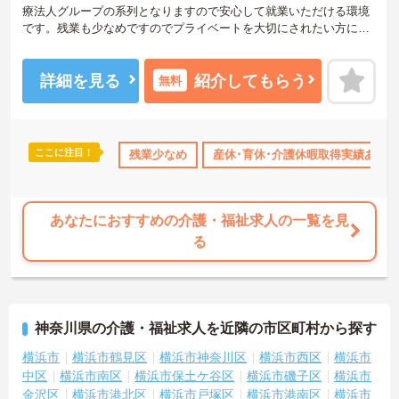
療法人グループの系列となりますので安心して就業いただける環境
です。残業も少なめですのでプライベートを大切にされたい方にも
オススメです。ご興味を持たれた方は面接対策ポイントや求人の詳
細などお話いたしますのでお気軽にお問い合わせ下さい。
詳細を見る
紹介してもらう
無料
ここに注目！
託児所・育児補助
残業少なめ
ボーナス・賞与あり
産休･育休･介護休暇取得実績あり
社会保険完備
交通費
あなたにおすすめの介護・福祉求人の一覧を見
る
神奈川県の介護・福祉求人を近隣の市区町村から探す
横浜市
横浜市鶴見区
横浜市神奈川区
横浜市西区
横浜市
中区
横浜市南区
横浜市保土ケ谷区
横浜市磯子区
横浜市
金沢区
横浜市港北区
横浜市戸塚区
横浜市港南区
横浜市