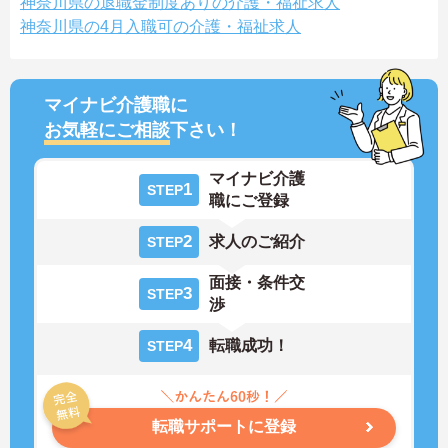
神奈川県の退職金制度ありの介護・福祉求人
神奈川県の4月入職可の介護・福祉求人
マイナビ介護職に
お気軽にご相談
下さい！
マイナビ介護
1
STEP
職にご登録
2
求人のご紹介
STEP
面接・条件交
3
STEP
渉
4
転職成功！
STEP
転職サポートに登録