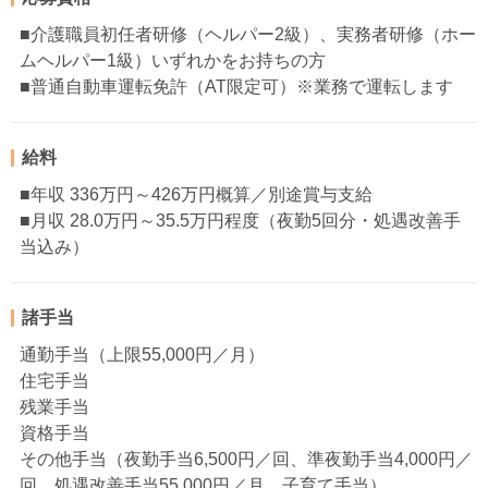
■介護職員初任者研修（ヘルパー2級）、実務者研修（ホー
ムヘルパー1級）いずれかをお持ちの方
■普通自動車運転免許（AT限定可）※業務で運転します
給料
■年収 336万円～426万円概算／別途賞与支給
■月収 28.0万円～35.5万円程度（夜勤5回分・処遇改善手
当込み）
諸手当
通勤手当（上限55,000円／月）
住宅手当
残業手当
資格手当
その他手当（夜勤手当6,500円／回、準夜勤手当4,000円／
回、処遇改善手当55,000円／月、子育て手当）