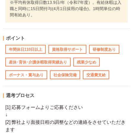
※平均有休取得日数13.9日/年（令和7年度）。有給休暇は入
職と同時に15日間付与(4月1日採用の場合)。1時間単位の時
間有給あり。
ポイント
年間休日110日以上
資格取得サポート
研修制度あり
産休･育休･介護休暇取得実績あり
残業少なめ
ボーナス・賞与あり
社会保険完備
交通費支給
選考プロセス
[1] 応募フォームよりご応募ください
↓
[2] 弊社より面接日程の調整などの連絡をさせていただき
ます