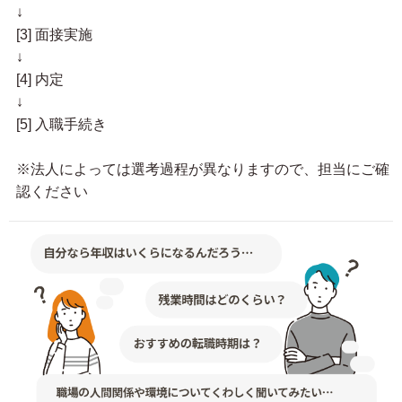
↓
[3] 面接実施
↓
[4] 内定
↓
[5] 入職手続き
※法人によっては選考過程が異なりますので、担当にご確
認ください