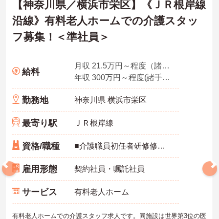
【神奈川県／横浜市栄区】《ＪＲ根岸線
沿線》有料老人ホームでの介護スタッ
フ募集！＜準社員＞
月収 21.5万円～程度（諸手当込み）
給料
年収 300万円～程度(諸手当込み）
勤務地
神奈川県 横浜市栄区
最寄り駅
ＪＲ根岸線
資格/職種
■介護職員初任者研修修了者（ヘルパー2級）以上
雇用形態
契約社員・嘱託社員
サービス
有料老人ホーム
有料老人ホームでの介護スタッフ求人です。同施設は世界第3位の医