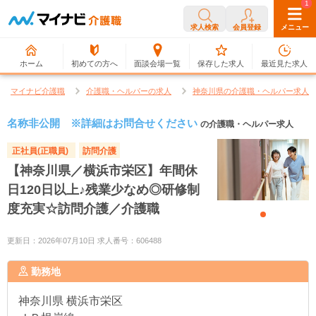
0
1
求人検索
会員登録
メニュー
ホーム
初めての方へ
面談会場一覧
保存した求人
最近見た求人
マイナビ介護職
介護職・ヘルパーの求人
神奈川県の介護職・ヘルパー求人
名称非公開 ※詳細はお問合せください
の介護職・ヘルパー求人
正社員(正職員)
訪問介護
【神奈川県／横浜市栄区】年間休
日120日以上♪残業少なめ◎研修制
度充実☆訪問介護／介護職
更新日：2026年07月10日 求人番号：606488
勤務地
神奈川県
横浜市栄区