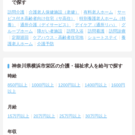
で探す
訪問介護
介護老人保健施設（老健）
有料老人ホーム
サー
ビス付き高齢者向け住宅（サ高住）
特別養護老人ホーム（特
養）
通所介護（デイサービス）
デイケア（通所リハ）
グ
ループホーム
障がい者施設
訪問入浴
訪問看護
訪問診療
定期巡回
ケアハウス・高齢者住宅地
ショートステイ
養
護老人ホーム
介護予防
神奈川県横浜市栄区の介護・福祉求人を給与で探す
時給
850円以上
1000円以上
1200円以上
1400円以上
1600円
以上
月給
15万円以上
20万円以上
25万円以上
30万円以上
年収