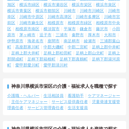
旭区
横浜市緑区
横浜市瀬谷区
横浜市栄区
横浜市泉区
横浜市青葉区
横浜市都筑区
川崎市
川崎市川崎区
川崎市
幸区
川崎市中原区
川崎市高津区
川崎市多摩区
川崎市宮
前区
川崎市麻生区
相模原市
相模原市緑区
相模原市中央
区
相模原市南区
横須賀市
平塚市
鎌倉市
藤沢市
小田
原市
茅ヶ崎市
逗子市
三浦市
秦野市
厚木市
大和市
伊勢原市
海老名市
座間市
南足柄市
綾瀬市
三浦郡葉山
町
高座郡寒川町
中郡大磯町
中郡二宮町
足柄上郡中井町
足柄上郡大井町
足柄上郡松田町
足柄上郡山北町
足柄上
郡開成町
足柄下郡箱根町
足柄下郡真鶴町
足柄下郡湯河原
町
愛甲郡愛川町
愛甲郡清川村
神奈川県横浜市栄区の介護・福祉求人を職種で探す
介護職・ヘルパー
生活相談員
看護助手
ケアマネージャー
主任ケアマネジャー
サービス提供責任者
児童発達支援管
理責任者
サービス管理責任者
生活支援員
神奈川県横浜市栄区の介護・福祉求人を資格で探す