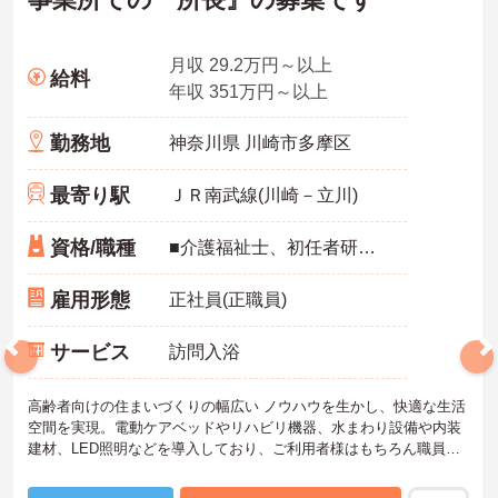
月収 29.2万円～以上
給料
年収 351万円～以上
勤務地
神奈川県 川崎市多摩区
最寄り駅
ＪＲ南武線(川崎－立川)
資格/職種
■介護福祉士、初任者研修（ヘルパー2級）、実務者研修（ヘルパー1級）、介護職員基礎研修、社会福祉主事任用、介護支援専門員のいずれか。※普通自動車免許（ＡＴ限定可）必須
雇用形態
正社員(正職員)
サービス
訪問入浴
高齢者向けの住まいづくりの幅広い ノウハウを生かし、快適な生活
空間を実現。電動ケアベッドやリハビリ機器、水まわり設備や内装
建材、LED照明などを導入しており、ご利用者様はもちろん職員も
働きやすい環境です。ご興味のある方は是非お気軽にお問い合わせ
ください。