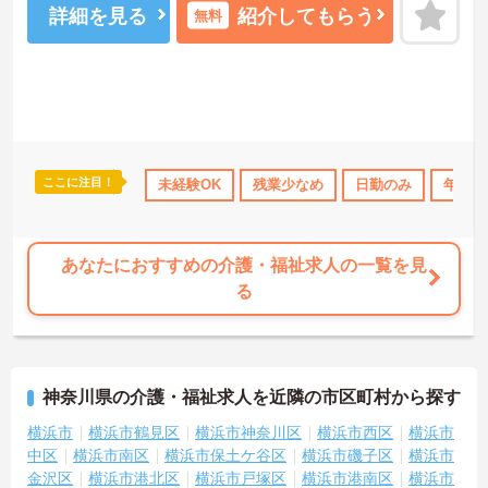
詳細を見る
紹介してもらう
無料
ここに注目！
得サポート
研修制度あり
未経験OK
産休･育休･介護休暇取得実績あり
残業少なめ
日勤のみ
年間休
ボー
あなたにおすすめの介護・福祉求人の一覧を見
る
神奈川県の介護・福祉求人を近隣の市区町村から探す
横浜市
横浜市鶴見区
横浜市神奈川区
横浜市西区
横浜市
中区
横浜市南区
横浜市保土ケ谷区
横浜市磯子区
横浜市
金沢区
横浜市港北区
横浜市戸塚区
横浜市港南区
横浜市