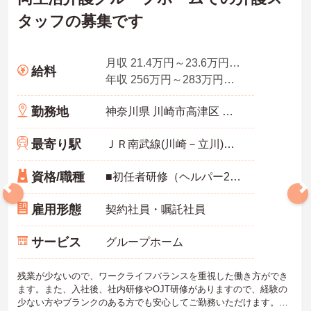
タッフの募集です
月収 21.4万円～23.6万円夜勤手当4回分込
給料
年収 256万円～283万円程度
勤務地
神奈川県 川崎市高津区 宇奈根637-6
最寄り駅
ＪＲ南武線(川崎－立川)「久地駅」徒歩12分
資格/職種
■初任者研修（ヘルパー2級）、実務者研修（ヘルパー1級）、介護福祉士免許 ■介護経験半年以上
雇用形態
契約社員・嘱託社員
サービス
グループホーム
残業が少ないので、ワークライフバランスを重視した働き方ができ
ます。また、入社後、社内研修やOJT研修がありますので、経験の
少ない方やブランクのある方でも安心してご勤務いただけます。ご