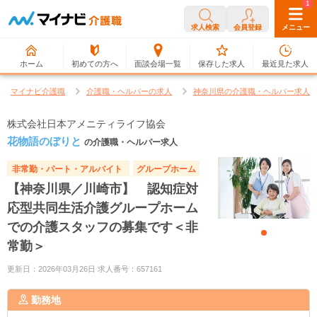
0
1
求人検索
会員登録
メニュー
ホーム
初めての方へ
面談会場一覧
保存した求人
最近見た求人
マイナビ介護職
介護職・ヘルパーの求人
神奈川県の介護職・ヘルパー求人
株式会社日本アメニティライフ協会
花物語のぼりと
の介護職・ヘルパー求人
非常勤・パート・アルバイト
グループホーム
【神奈川県／川崎市】 認知症対
応型共同生活介護グループホーム
での介護スタッフの募集です＜非
常勤＞
更新日：2026年03月26日 求人番号：657161
勤務地