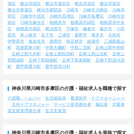
旭区
横浜市緑区
横浜市瀬谷区
横浜市栄区
横浜市泉区
横浜市青葉区
横浜市都筑区
川崎市
川崎市川崎区
川崎市
幸区
川崎市中原区
川崎市高津区
川崎市多摩区
川崎市宮
前区
川崎市麻生区
相模原市
相模原市緑区
相模原市中央
区
相模原市南区
横須賀市
平塚市
鎌倉市
藤沢市
小田
原市
茅ヶ崎市
逗子市
三浦市
秦野市
厚木市
大和市
伊勢原市
海老名市
座間市
南足柄市
綾瀬市
三浦郡葉山
町
高座郡寒川町
中郡大磯町
中郡二宮町
足柄上郡中井町
足柄上郡大井町
足柄上郡松田町
足柄上郡山北町
足柄上
郡開成町
足柄下郡箱根町
足柄下郡真鶴町
足柄下郡湯河原
町
愛甲郡愛川町
愛甲郡清川村
神奈川県川崎市多摩区の介護・福祉求人を職種で探す
介護職・ヘルパー
生活相談員
看護助手
ケアマネージャー
主任ケアマネジャー
サービス提供責任者
施設長
児童発
達支援管理責任者
生活支援員
神奈川県川崎市多摩区の介護・福祉求人を資格で探す