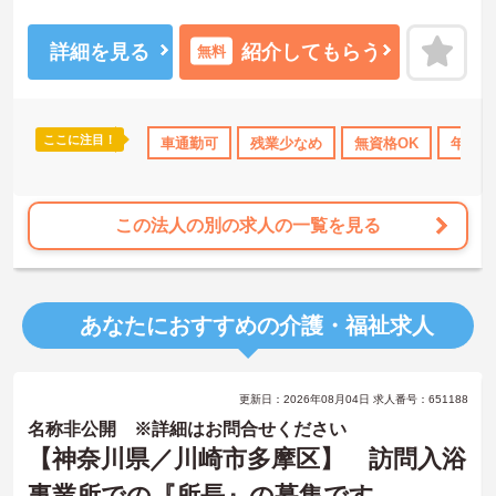
興味ある方には、面接のポイントなど、さらに詳細をお話致します
のでお気軽にご相談ください。
詳細を見る
紹介してもらう
無料
ここに注目！
研修制度あり
産休･育休･介護休暇取得実績あり
車通勤可
残業少なめ
無資格OK
社会保険完備
年間休
この法人の別の求人の一覧を見る
あなたにおすすめの介護・福祉求人
更新日：2026年08月04日 求人番号：651188
名称非公開 ※詳細はお問合せください
【神奈川県／川崎市多摩区】 訪問入浴
事業所での『所長』の募集です