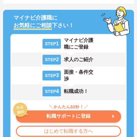
マイナビ介護職に
お気軽にご相談
下さい！
マイナビ介護
1
STEP
職にご登録
2
求人のご紹介
STEP
面接・条件交
3
STEP
渉
4
転職成功！
STEP
転職サポートに登録
はじめて転職する方へ