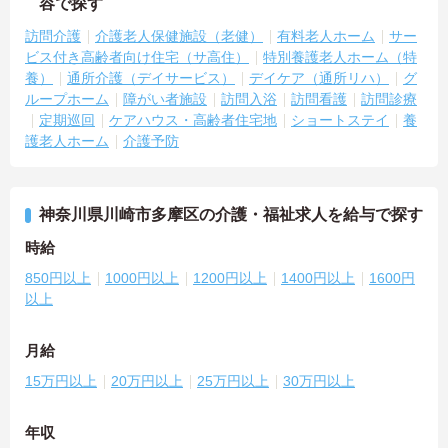
容で探す
訪問介護
介護老人保健施設（老健）
有料老人ホーム
サー
ビス付き高齢者向け住宅（サ高住）
特別養護老人ホーム（特
養）
通所介護（デイサービス）
デイケア（通所リハ）
グ
ループホーム
障がい者施設
訪問入浴
訪問看護
訪問診療
定期巡回
ケアハウス・高齢者住宅地
ショートステイ
養
護老人ホーム
介護予防
神奈川県川崎市多摩区の介護・福祉求人を給与で探す
時給
850円以上
1000円以上
1200円以上
1400円以上
1600円
以上
月給
15万円以上
20万円以上
25万円以上
30万円以上
年収