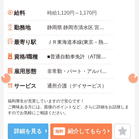
給料
時給1,120円～1,170円
勤務地
静岡県 静岡市清水区 宮加三191-3
最寄り駅
ＪＲ東海道本線(東京－熱海)「清水(静岡)駅」バス・車10分
資格/職種
■普通自動車免許（AT限定可）お持ちの方 ■介護職員初任者研修（ホームヘルパー2級）以上お持ちの方 ※未経験者、無資格者応相談
雇用形態
非常勤・パート・アルバイト
サービス
通所介護（デイサービス）
福利厚生が充実していますので安心です！
ご興味ある方には、面接のポイントなど、さらに詳細をお話致しま
すのでお気軽にご相談ください。
詳細を見る
紹介してもらう
無料