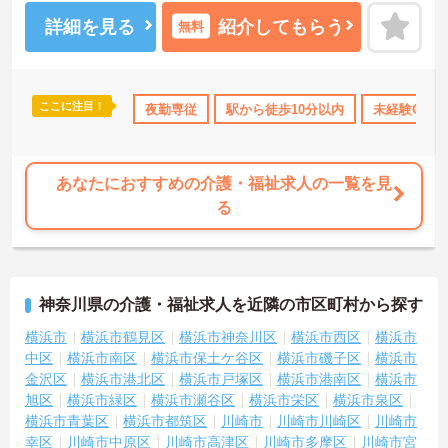
ます。夜勤帯のみのご勤務ですので時間を有効活用できます。
ご興味ある方には、面接のポイントなど、さらに詳細をお話致しま
詳細を見る
紹介してもらう
無料
すのでお気軽にご相談ください。
ここに注目！
会保険完備
交通費支給
夜勤専従
駅から徒歩10分以内
未経験OK
あなたにおすすめの介護・福祉求人の一覧を見
る
神奈川県の介護・福祉求人を近隣の市区町村から探す
横浜市
横浜市鶴見区
横浜市神奈川区
横浜市西区
横浜市
中区
横浜市南区
横浜市保土ケ谷区
横浜市磯子区
横浜市
金沢区
横浜市港北区
横浜市戸塚区
横浜市港南区
横浜市
旭区
横浜市緑区
横浜市瀬谷区
横浜市栄区
横浜市泉区
横浜市青葉区
横浜市都筑区
川崎市
川崎市川崎区
川崎市
幸区
川崎市中原区
川崎市高津区
川崎市多摩区
川崎市宮