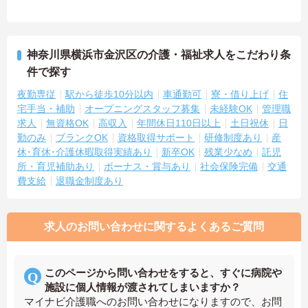
神奈川県横浜市金沢区の介護・福祉求人をこだわり条
件で探す
夜勤専従
駅から徒歩10分以内
車通勤可
寮・借り上げ
住
宅手当・補助
オープニングスタッフ募集
未経験OK
管理職
求人
無資格OK
高収入
年間休日110日以上
土日祝休
日
勤のみ
ブランクOK
資格取得サポート
研修制度あり
産
休･育休･介護休暇取得実績あり
新卒OK
残業少なめ
託児
所・育児補助あり
ボーナス・賞与あり
社会保険完備
交通
費支給
退職金制度あり
求人のお問い合わせに関するよくあるご質問
このページから問い合わせをすると、すぐに病院や
施設に個人情報が渡されてしまいますか？
マイナビ介護職へのお問い合わせになりますので、お問