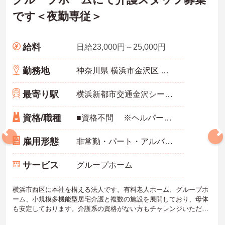
です＜夜勤専従＞
給料
日給23,000円～25,000円
勤務地
神奈川県 横浜市金沢区 寺前1-11-32
最寄り駅
横浜新都市交通金沢シーサイド線「海の公園南口駅」徒歩9分
資格/職種
■資格不問 ※ヘルパー2級、介護職員初任者研修、ヘルパー1級、介護職員基礎研修、介護職員実務者研修、介護福祉士あれば尚可
雇用形態
非常勤・パート・アルバイト
サービス
グループホーム
横浜市西区に本社を構える法人です。有料老人ホーム、グループホ
ーム、小規模多機能型居宅介護と複数の施設を展開しており、母体
も安定しております。介護系の資格がない方もチャレンジいただけ
ます。資格取得支援制度もございますので、スキルアップも目指せ