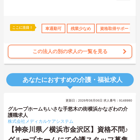
ここに注目！
研修制度あり
産休･育休･介護休暇取得実績あり
車通勤可
残業少なめ
資格取得サポート
交通費支給
この法人の別の求人の一覧を見る
あなたにおすすめの介護・福祉求人
更新日：2026年08月06日 求人番号：9148980
グループホームちいさな手悠木の街横浜かなざわの介
護職求人
株式会社メディカルケアシステム
【神奈川県／横浜市金沢区】資格不問♪
グループホームにて介護スタッフ募集