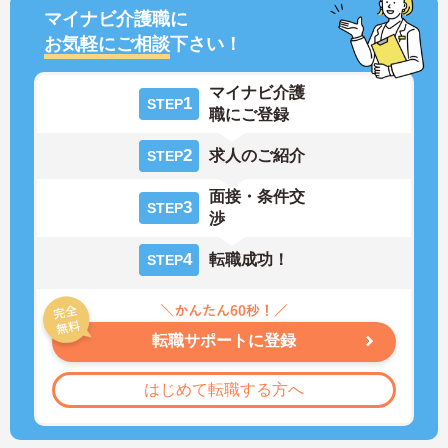
マイナビ介護職に
お気軽にご相談
下さい！
マイナビ介護
1
STEP
職にご登録
2
求人のご紹介
STEP
面接・条件交
3
STEP
渉
4
転職成功！
STEP
転職サポートに登録
はじめて転職する方へ