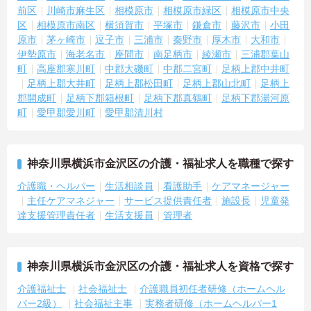
前区
川崎市麻生区
相模原市
相模原市緑区
相模原市中央
区
相模原市南区
横須賀市
平塚市
鎌倉市
藤沢市
小田
原市
茅ヶ崎市
逗子市
三浦市
秦野市
厚木市
大和市
伊勢原市
海老名市
座間市
南足柄市
綾瀬市
三浦郡葉山
町
高座郡寒川町
中郡大磯町
中郡二宮町
足柄上郡中井町
足柄上郡大井町
足柄上郡松田町
足柄上郡山北町
足柄上
郡開成町
足柄下郡箱根町
足柄下郡真鶴町
足柄下郡湯河原
町
愛甲郡愛川町
愛甲郡清川村
神奈川県横浜市金沢区の介護・福祉求人を職種で探す
介護職・ヘルパー
生活相談員
看護助手
ケアマネージャー
主任ケアマネジャー
サービス提供責任者
施設長
児童発
達支援管理責任者
生活支援員
管理者
神奈川県横浜市金沢区の介護・福祉求人を資格で探す
介護福祉士
社会福祉士
介護職員初任者研修（ホームヘル
パー2級）
社会福祉主事
実務者研修（ホームヘルパー1