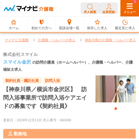
0
1
求人検索
会員登録
メニュー
ホーム
初めての方へ
面談会場一覧
保存した求人
最近見た求人
マイナビ介護職
介護職・ヘルパーの求人
神奈川県の介護職・ヘルパー求人
株式会社スマイル
スマイル金沢
の訪問介護員（ホームヘルパー）、介護職・ヘルパー、介護
福祉士求人
契約社員・嘱託社員
訪問入浴
【神奈川県／横浜市金沢区】 訪
問入浴事業所で訪問入浴ケアエイ
ドの募集です《契約社員》
更新日：2024年12月11日 求人番号：660498
勤務地