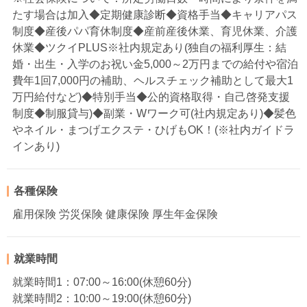
たす場合は加入◆定期健康診断◆資格手当◆キャリアパス
制度◆産後パパ育休制度◆産前産後休業、育児休業、介護
休業◆ツクイPLUS※社内規定あり(独自の福利厚生：結
婚・出生・入学のお祝い金5,000～2万円までの給付や宿泊
費年1回7,000円の補助、ヘルスチェック補助として最大1
万円給付など)◆特別手当◆公的資格取得・自己啓発支援
制度◆制服貸与)◆副業・Wワーク可(社内規定あり)◆髪色
やネイル・まつげエクステ・ひげもOK！(※社内ガイドラ
インあり)
各種保険
雇用保険 労災保険 健康保険 厚生年金保険
就業時間
就業時間1：07:00～16:00(休憩60分)
就業時間2：10:00～19:00(休憩60分)