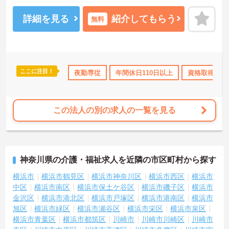
すのでお気軽にご相談ください。
詳細を見る
紹介してもらう
無料
ここに注目！
勤のみ
年間休日110日以上
夜勤専従
資格取得サポート
年間休日110日以上
研修制度あり
資格取得サポ
この法人の別の求人の一覧を見る
神奈川県の介護・福祉求人を近隣の市区町村から探す
横浜市
横浜市鶴見区
横浜市神奈川区
横浜市西区
横浜市
中区
横浜市南区
横浜市保土ケ谷区
横浜市磯子区
横浜市
金沢区
横浜市港北区
横浜市戸塚区
横浜市港南区
横浜市
旭区
横浜市緑区
横浜市瀬谷区
横浜市栄区
横浜市泉区
横浜市青葉区
横浜市都筑区
川崎市
川崎市川崎区
川崎市