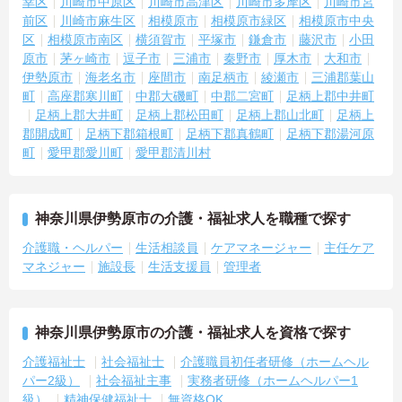
幸区
川崎市中原区
川崎市高津区
川崎市多摩区
川崎市宮
前区
川崎市麻生区
相模原市
相模原市緑区
相模原市中央
区
相模原市南区
横須賀市
平塚市
鎌倉市
藤沢市
小田
原市
茅ヶ崎市
逗子市
三浦市
秦野市
厚木市
大和市
伊勢原市
海老名市
座間市
南足柄市
綾瀬市
三浦郡葉山
町
高座郡寒川町
中郡大磯町
中郡二宮町
足柄上郡中井町
足柄上郡大井町
足柄上郡松田町
足柄上郡山北町
足柄上
郡開成町
足柄下郡箱根町
足柄下郡真鶴町
足柄下郡湯河原
町
愛甲郡愛川町
愛甲郡清川村
神奈川県伊勢原市の介護・福祉求人を職種で探す
介護職・ヘルパー
生活相談員
ケアマネージャー
主任ケア
マネジャー
施設長
生活支援員
管理者
神奈川県伊勢原市の介護・福祉求人を資格で探す
介護福祉士
社会福祉士
介護職員初任者研修（ホームヘル
パー2級）
社会福祉主事
実務者研修（ホームヘルパー1
級）
精神保健福祉士
無資格OK