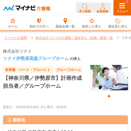
0
1
求人検索
会員登録
メニュー
ホーム
初めての方へ
面談会場一覧
保存した求人
最近見た求人
マイナビ介護職
株式会社ツクイの介護職・福祉求人・転職・募集一覧
ツク
株式会社ツクイ
ツクイ伊勢原高森グループホーム
の求人
非常勤・パート・アルバイト
グループホーム
【神奈川県／伊勢原市】計画作成
担当者／グループホーム
更新日：2026年08月06日 求人番号：662647
勤務地