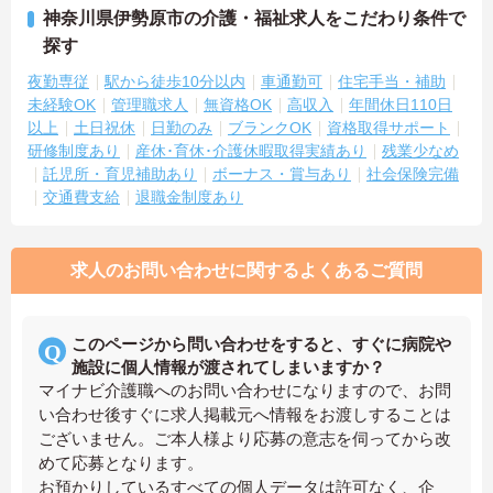
神奈川県伊勢原市の介護・福祉求人をこだわり条件で
探す
夜勤専従
駅から徒歩10分以内
車通勤可
住宅手当・補助
未経験OK
管理職求人
無資格OK
高収入
年間休日110日
以上
土日祝休
日勤のみ
ブランクOK
資格取得サポート
研修制度あり
産休･育休･介護休暇取得実績あり
残業少なめ
託児所・育児補助あり
ボーナス・賞与あり
社会保険完備
交通費支給
退職金制度あり
求人のお問い合わせに関するよくあるご質問
このページから問い合わせをすると、すぐに病院や
施設に個人情報が渡されてしまいますか？
マイナビ介護職へのお問い合わせになりますので、お問
い合わせ後すぐに求人掲載元へ情報をお渡しすることは
ございません。ご本人様より応募の意志を伺ってから改
めて応募となります。
お預かりしているすべての個人データは許可なく、企