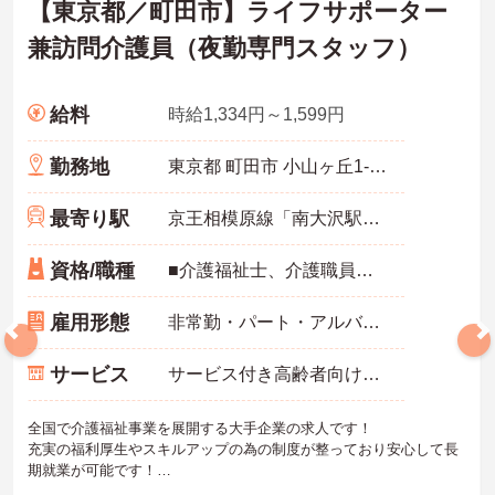
【東京都／町田市】ライフサポーター
兼訪問介護員（夜勤専門スタッフ）
給料
時給1,334円～1,599円
勤務地
東京都 町田市 小山ヶ丘1-11-8
最寄り駅
京王相模原線「南大沢駅」バス・車10分
資格/職種
■介護福祉士、介護職員実務者研修、介護職員初任者研修、ホームヘルパー1級、ホームヘルパー2級いずれかの資格をお持ちの方 ※未経験相談可能
雇用形態
非常勤・パート・アルバイト
サービス
サービス付き高齢者向け住宅（サ高住）
全国で介護福祉事業を展開する大手企業の求人です！
充実の福利厚生やスキルアップの為の制度が整っており安心して長
期就業が可能です！
ご興味ある方には、面接のポイントなど、さらに詳細をお話致しま