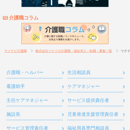
介護職コラム
マイナビ介護職
株式会社ツクイの介護職・福祉求人・転職・募集一覧
ツク
介護職・ヘルパー
生活相談員
看護助手
ケアマネジャー
主任ケアマネジャー
サービス提供責任者
施設長
児童発達支援管理責任者
サービス管理責任者
福祉用具専門相談員