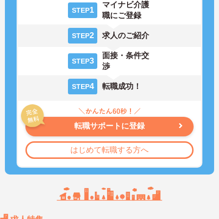
マイナビ介護
1
STEP
職にご登録
2
求人のご紹介
STEP
面接・条件交
3
STEP
渉
4
転職成功！
STEP
転職サポートに登録
はじめて転職する方へ