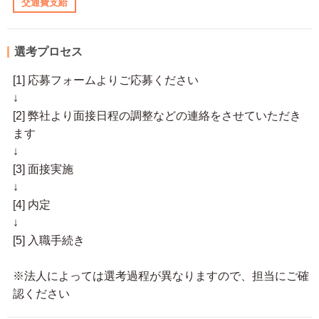
交通費支給
選考プロセス
[1] 応募フォームよりご応募ください
↓
[2] 弊社より面接日程の調整などの連絡をさせていただき
ます
↓
[3] 面接実施
↓
[4] 内定
↓
[5] 入職手続き
※法人によっては選考過程が異なりますので、担当にご確
認ください