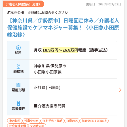
介護老人保健施設（老健）
更新日：2026年02月12日
名称非公開 ※詳細はお問合せください
【神奈川県／伊勢原市】日曜固定休み／介護老人
保健施設でケアマネジャー募集！〈小田急小田原
線沿線〉
月収
18.9万円～26.8万円
程度（諸手当込）
給料
神奈川県 伊勢原市
勤務地
小田急小田原線
正社員(正職員)
雇用形態
■介護支援専門員
応募要件
車通勤可
残業少なめ
住宅手当・補助
日勤のみ
年間休日110日以上
社会保険完備
交通費支給