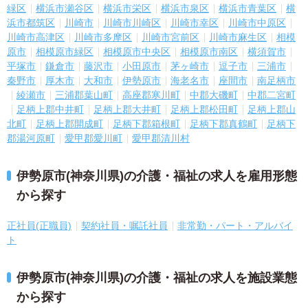
緑区
横浜市瀬谷区
横浜市栄区
横浜市泉区
横浜市青葉区
横
浜市都筑区
川崎市
川崎市川崎区
川崎市幸区
川崎市中原区
川崎市高津区
川崎市多摩区
川崎市宮前区
川崎市麻生区
相模
原市
相模原市緑区
相模原市中央区
相模原市南区
横須賀市
平塚市
鎌倉市
藤沢市
小田原市
茅ヶ崎市
逗子市
三浦市
秦野市
厚木市
大和市
伊勢原市
海老名市
座間市
南足柄市
綾瀬市
三浦郡葉山町
高座郡寒川町
中郡大磯町
中郡二宮町
足柄上郡中井町
足柄上郡大井町
足柄上郡松田町
足柄上郡山
北町
足柄上郡開成町
足柄下郡箱根町
足柄下郡真鶴町
足柄下
郡湯河原町
愛甲郡愛川町
愛甲郡清川村
伊勢原市(神奈川県)の介護・福祉の求人を雇用形態
から探す
正社員(正職員)
契約社員・嘱託社員
非常勤・パート・アルバイ
ト
伊勢原市(神奈川県)の介護・福祉の求人を施設業態
から探す