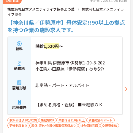
訪問看護
更新日：2025年06月03日
株式会社日本アメニティライフ協会よつ葉
株式会社日本アメニティラ
イフ協会
【神奈川県／伊勢原市】母体安定!!90以上の拠点
を持つ企業の施設求人です。
時給
1,520円
～
給料
神奈川県 伊勢原市 伊勢原1-29-8-202
勤務地
小田急小田原線「伊勢原駅」徒歩5分
非常勤・パート・アルバイト
雇用形態
【求める資格・経験】 ■未経験ＯＫ
応募要件
駅から徒歩10分以内
未経験OK
年間休日110日以上
資格取得サポート
研修制度あり
産休･育休･介護休暇取得実績あり
社会保険完備
交通費支給