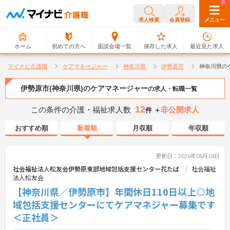
0
0
求人検索
会員登録
メニュー
ホーム
初めての方へ
面談会場一覧
保存した求人
最近見た求人
マイナビ介護職
ケアマネージャー
神奈川県
伊勢原市
神奈川県の
伊勢原市(神奈川県)のケアマネージャー
の求人・転職一覧
12
この条件の介護・福祉求人数
非公開求人
件 ＋
おすすめ順
新着順
月収順
年収順
更新日：2026年06月18日
社会福祉法人松友会伊勢原東部地域包括支援センター花たば
社会福祉
法人松友会
【神奈川県／伊勢原市】年間休日110日以上◎地
域包括支援センターにてケアマネジャー募集です
＜正社員＞