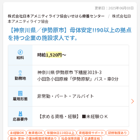
い。
更新日：2025年06月03日
株式会社日本アメニティライフ協会いせはら療養センター
株式会社日
本アメニティライフ協会
【神奈川県／伊勢原市】母体安定!!90以上の拠点
を持つ企業の施設求人です。
時給
1,520円
～
給料
神奈川県 伊勢原市 下糟屋3019-3
勤務地
小田急小田原線「伊勢原駅」バス・車0分
非常勤・パート・アルバイト
雇用形態
【求める資格・経験】 ■未経験ＯＫ
応募要件
未経験OK
無資格OK
年間休日110日以上
資格取得サポート
研修制度あり
産休･育休･介護休暇取得実績あり
社会保険完備
交通費支給