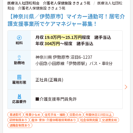
医療法人社団松和会 介護老人保健施設 ききょう苑
医療法人社団松
和会 介護老人保健施設 ききょう苑
【神奈川県／伊勢原市】マイカー通勤可！居宅介
護支援事業所でケアマネジャー募集！
月収
19.0万円～25.1万円
程度 諸手当込
給料
年収
304万円
～程度 諸手当込
神奈川県 伊勢原市 沼目6-1237
勤務地
小田急小田原線「伊勢原駅」バス・車8分
正社員(正職員)
雇用形態
■介護支援専門員免許
応募要件
車通勤可
残業少なめ
住宅手当・補助
日勤のみ
年間休日110日以上
研修制度あり
産休･育休･介護休暇取得実績あり
社会保険完備
交通費支給
退職金制度あり