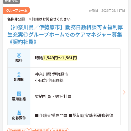
グループホーム
更新日：2026年02月17日
名称非公開 ※詳細はお問合せください
【神奈川県／伊勢原市】勤務日数相談可★福利厚
生充実◎グループホームでのケアマネジャー募集
《契約社員》
時給
1,549円～1,561円
給料
神奈川県 伊勢原市
勤務地
小田急小田原線
契約社員・嘱託社員
雇用形態
■介護支援専門員 ■認知症実践者研修必須
応募要件
研修制度あり
社会保険完備
交通費支給