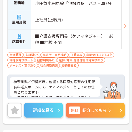
勤務地
小田急小田原線「伊勢原駅」バス・車7分
正社員(正職員)
雇用形態
■介護支援専門員（ケアマネジャー） 必
応募要件
須 ■経験 不問
車通勤可
未経験OK
託児所・育児補助
日勤のみ
年間休日110日以上
資格取得サポート
研修制度あり
産休･育休･介護休暇取得実績あり
ボーナス・賞与あり
社会保険完備
交通費支給
神奈川県／伊勢原市に位置する医療対応型の住宅型
有料老人ホームにて、ケアマネジャーとしてのお仕
事となります！
土日祝が固定でお休みで、日勤のみのお仕事なの
で、働きやすい環境となっております！育児支援や
制服貸与、交通費支給ありなど充実した待遇で安心
詳細を見る
無料
紹介してもらう
してお仕事できます♪
ご興味ある方は面接ポイントをお伝えしますので、
お気軽にお問い合わせください！