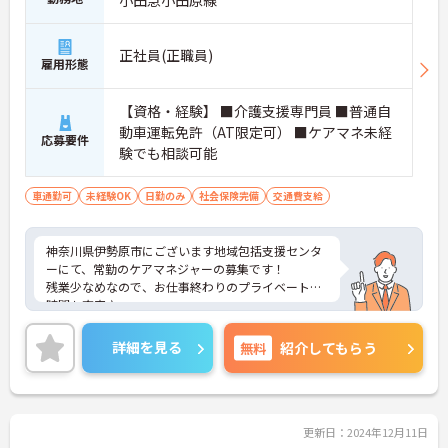
小田急小田原線
正社員(正職員)
雇用形態
【資格・経験】 ■介護支援専門員 ■普通自
動車運転免許（AT限定可） ■ケアマネ未経
応募要件
験でも相談可能
車通勤可
未経験OK
日勤のみ
社会保険完備
交通費支給
神奈川県伊勢原市にございます地域包括支援センタ
ーにて、常勤のケアマネジャーの募集です！
残業少なめなので、お仕事終わりのプライベートな
時間も充実♪
経験者優遇ですが、ケアマネジャー未経験でも相談
可◎新たな環境で挑戦してみませんか？
詳細を見る
無料
紹介してもらう
ご興味ある方には、面接対策ポイントなど、さらに
詳細をお話しいたしますのでお気軽にご相談くださ
い！
更新日：2024年12月11日