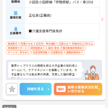
勤務地
小田急小田原線「伊勢原駅」バス・車10分
正社員(正職員)
雇用形態
■介護支援専門員免許
応募要件
車通勤可
残業少なめ
託児所・育児補助
日勤のみ
年間休日110日以上
資格取得サポート
研修制度あり
産休･育休･介護休暇取得実績あり
ボーナス・賞与あり
社会保険完備
交通費支給
退職金制度あり
業界トップクラスの規模を誇る大手企業の有料老人
ホームにて、ケアマネジャーを募集しています。大
手企業ならでは高水準の待遇、充実した福利厚生が
魅力です。
ご興味ある方には、面接対策ポイントなど、さらに
最新の募集状況を問
詳細をお話しいたしますのでお気軽にご相談くださ
詳細を見る
無料
い合わせる
い。
募集停止