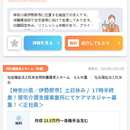
神奈川県伊勢原市に位置する施設での求人です。
他職種協同で在宅復帰に向けて支援しております。
日曜固定休み、リフレッシュ休暇があり、プライベ
ートの予定も立てやすいです。
ご興味のある方はお気軽にお問い合わせ下さい！
詳細を見る
無料
紹介してもらう
特別養護老人ホーム（特養）
更新日：2025年11月13日
社会福祉法人松友会特別養護老人ホーム らんの里
社会福祉法人松友
会
【神奈川県／伊勢原市】土日休み♪ 17時半終
業！居宅介護支援事業所にてケアマネジャー募
集！＜正社員＞
月収
23.5万円
～各種手当含む
給料