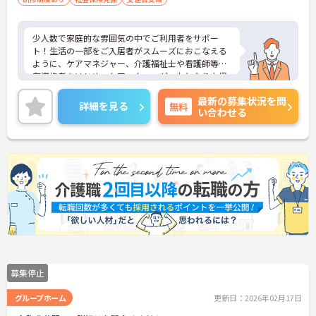
少人数で家庭的な雰囲気の中でご利用者をサポー
ト！生活の一部をご入居者がスムーズにおこなえる
ように、ケアマネジャー、介護福祉士や看護師等の
有資格者をはじめ、ケアスタッフが一丸となり支援
します。現在、全国で300か所以上の介護事業所を
最新の募集状況を問
運営する法人で安定感も抜群です。
詳細を見る
無料
い合わせる
ご興味のある方には、面接対策ポイントなど、さら
に詳細をお話しいたしますのでお気軽にご相談くだ
さい！
募集停止
グループホーム
更新日：2026年02月17日