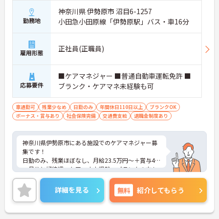
神奈川県 伊勢原市 沼目6-1257
勤務地
小田急小田原線「伊勢原駅」バス・車16分
正社員(正職員)
雇用形態
■ケアマネジャー ■普通自動車運転免許 ■
応募要件
ブランク・ケアマネ未経験も可
車通勤可
残業少なめ
日勤のみ
年間休日110日以上
ブランクOK
ボーナス・賞与あり
社会保険完備
交通費支給
退職金制度あり
神奈川県伊勢原市にある施設でのケアマネジャー募
集です！
日勤のみ、残業ほぼなし、月給23.5万円～＋賞与4.5
ヶ月分と好待遇。ケアマネ未経験・ブランクの方も
歓迎で、マイカー通勤も可能です。
風通しが良く助け合いの精神が根付いた職場で、ワ
詳細を見る
無料
紹介してもらう
ークライフバランスを重視しながら働きたい方にお
すすめです。ご興味がある方は、ご面接のポイント
をお伝えしますので、お気軽にお問い合わせくださ