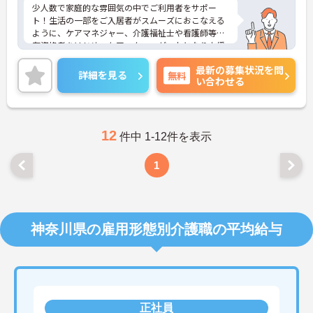
少人数で家庭的な雰囲気の中でご利用者をサポー
ト！生活の一部をご入居者がスムーズにおこなえる
ように、ケアマネジャー、介護福祉士や看護師等の
有資格者をはじめ、ケアスタッフが一丸となり支援
します。現在、全国で300か所以上の介護事業所を
最新の募集状況を問
運営する法人で安定感も抜群です。
詳細を見る
無料
い合わせる
ご興味のある方には、面接対策ポイントなど、さら
に詳細をお話しいたしますのでお気軽にご相談くだ
さい！
12
件中 1-12件を表示
1
神奈川県の雇用形態別介護職の平均給与
正社員