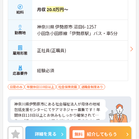
月収
20.0万円
～
給料
神奈川県 伊勢原市 沼目6-1257
勤務地
小田急小田原線「伊勢原駅」バス・車5分
正社員(正職員)
雇用形態
経験必須
応募要件
日勤のみ
年間休日110日以上
社会保険完備
退職金制度あり
神奈川県伊勢原市にある社会福祉法人が母体の地域
包括支援センターにてケアマネジャー募集です！年
間休日110日以上とお休みもしっかり確保されてお
り、プライベートとの両立がしやすい働きやすい環
境が整っています◎ご興味のある方には、面接対策
ポイントなど、さらに詳細をご案内しますのでお気
詳細を見る
無料
紹介してもらう
軽にご相談ください！