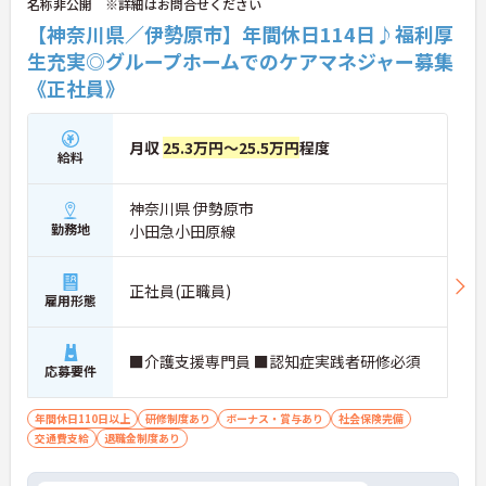
名称非公開 ※詳細はお問合せください
【神奈川県／伊勢原市】年間休日114日♪福利厚
生充実◎グループホームでのケアマネジャー募集
《正社員》
月収
25.3万円～25.5万円
程度
給料
神奈川県 伊勢原市
勤務地
小田急小田原線
正社員(正職員)
雇用形態
■介護支援専門員 ■認知症実践者研修必須
応募要件
年間休日110日以上
研修制度あり
ボーナス・賞与あり
社会保険完備
交通費支給
退職金制度あり