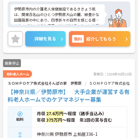
伊勢原市内の介護老人保健施設であるききょう苑
は、関東百名山のひとつ伊勢原大山の麓、緑豊かな
田園風景の中にあり、四季折々の自然を感じる環境
の中、ごゆっくりと療養・リハビリテーションを受
けて頂けます。
残業が少なく福利厚生も整っておりますので安心し
詳細を見る
無料
紹介してもらう
て就業していただけます。
ご興味をお持ちの方はお気軽にご相談下さい。
募集停止
有料老人ホーム
更新日：2026年05月10日
ＳＯＭＰＯケア株式会社そんぽの家 伊勢原
ＳＯＭＰＯケア株式会社
【神奈川県／伊勢原市】 大手企業が運営する有
料老人ホームでのケアマネジャー募集
月収
27.6万円
～程度（諸手当込み）
給料
年収
375万円
～程度 年2回の賞与含む
神奈川県 伊勢原市 上粕屋336-1