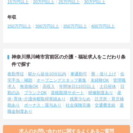
15万円以上
20万円以上
25万円以上
30万円以上
年収
250万円以上
300万円以上
350万円以上
400万円以上
神奈川県川崎市宮前区の介護・福祉求人をこだわり条
件で探す
夜勤専従
駅から徒歩10分以内
車通勤可
寮・借り上げ
住
宅手当・補助
オープニングスタッフ募集
未経験OK
管理職
求人
無資格OK
高収入
年間休日110日以上
土日祝休
日
勤のみ
ブランクOK
資格取得サポート
研修制度あり
産
休･育休･介護休暇取得実績あり
残業少なめ
託児所・育児補
助あり
ボーナス・賞与あり
社会保険完備
交通費支給
退
職金制度あり
求人のお問い合わせに関するよくあるご質問