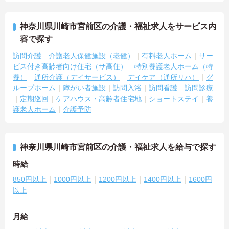
神奈川県川崎市宮前区の介護・福祉求人をサービス内
容で探す
訪問介護
介護老人保健施設（老健）
有料老人ホーム
サー
ビス付き高齢者向け住宅（サ高住）
特別養護老人ホーム（特
養）
通所介護（デイサービス）
デイケア（通所リハ）
グ
ループホーム
障がい者施設
訪問入浴
訪問看護
訪問診療
定期巡回
ケアハウス・高齢者住宅地
ショートステイ
養
護老人ホーム
介護予防
神奈川県川崎市宮前区の介護・福祉求人を給与で探す
時給
850円以上
1000円以上
1200円以上
1400円以上
1600円
以上
月給