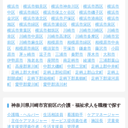
横浜市
横浜市鶴見区
横浜市神奈川区
横浜市西区
横浜市
中区
横浜市南区
横浜市保土ケ谷区
横浜市磯子区
横浜市
金沢区
横浜市港北区
横浜市戸塚区
横浜市港南区
横浜市
旭区
横浜市緑区
横浜市瀬谷区
横浜市栄区
横浜市泉区
横浜市青葉区
横浜市都筑区
川崎市
川崎市川崎区
川崎市
幸区
川崎市中原区
川崎市高津区
川崎市多摩区
川崎市宮
前区
川崎市麻生区
相模原市
相模原市緑区
相模原市中央
区
相模原市南区
横須賀市
平塚市
鎌倉市
藤沢市
小田
原市
茅ヶ崎市
逗子市
三浦市
秦野市
厚木市
大和市
伊勢原市
海老名市
座間市
南足柄市
綾瀬市
三浦郡葉山
町
高座郡寒川町
中郡大磯町
中郡二宮町
足柄上郡中井町
足柄上郡大井町
足柄上郡松田町
足柄上郡山北町
足柄上
郡開成町
足柄下郡箱根町
足柄下郡真鶴町
足柄下郡湯河原
町
愛甲郡愛川町
愛甲郡清川村
神奈川県川崎市宮前区の介護・福祉求人を職種で探す
介護職・ヘルパー
生活相談員
看護助手
ケアマネージャー
主任ケアマネジャー
サービス提供責任者
施設長
児童発
達支援管理責任者
生活支援員
管理者