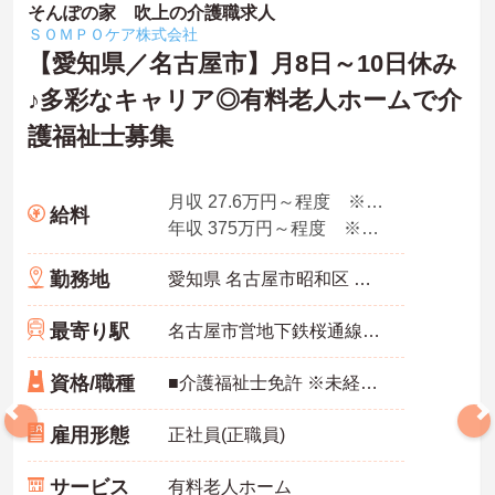
そんぽの家 吹上の介護職求人
ＳＯＭＰＯケア株式会社
【愛知県／名古屋市】月8日～10日休み
♪多彩なキャリア◎有料老人ホームで介
護福祉士募集
月収 27.6万円～程度 ※諸手当込み
給料
年収 375万円～程度 ※想定年収
勤務地
愛知県 名古屋市昭和区 阿由知通2-6
最寄り駅
名古屋市営地下鉄桜通線「吹上(愛知)駅」徒歩4分
資格/職種
■介護福祉士免許 ※未経験・ブランク可
雇用形態
正社員(正職員)
サービス
有料老人ホーム