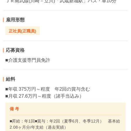
ＪＲ南武線(川崎－立川)「武蔵新城駅」バス・車10分
雇用形態
正社員(正職員)
応募資格
■介護支援専門員免許
給料
■年収 375万円～程度 年2回の賞与含む
■月収 27.6万円～程度（諸手当込み）
備 考
■昇給：年1回■賞与：年2回（夏季6月、冬季12月） 基本給
2.08ヶ月分/年支給（過去実績）