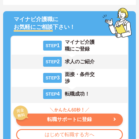
マイナビ介護職に
お気軽にご相談
下さい！
マイナビ介護
1
STEP
職にご登録
2
求人のご紹介
STEP
面接・条件交
3
STEP
渉
4
転職成功！
STEP
転職サポートに登録
はじめて転職する方へ