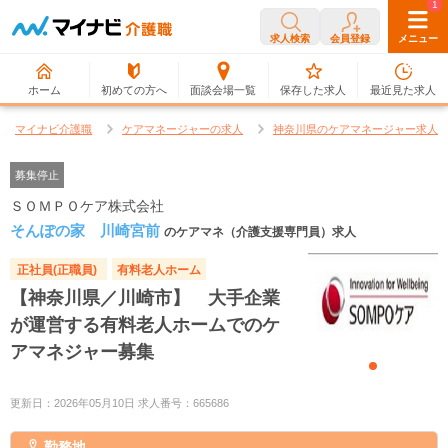
0
1
求人検索
会員登録
メニュー
ホーム
初めての方へ
面談会場一覧
保存した求人
最近見た求人
マイナビ介護職
ケアマネージャーの求人
神奈川県のケアマネージャー求人
募集停止
ＳＯＭＰＯケア株式会社
そんぽの家 川崎宮前
のケアマネ（介護支援専門員）求人
正社員(正職員)
有料老人ホーム
【神奈川県／川崎市】 大手企業
が運営する有料老人ホームでのケ
アマネジャー募集
更新日：2026年05月10日 求人番号：665686
勤務地