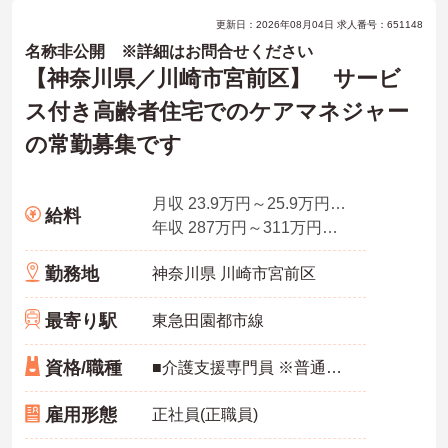
更新日：2026年08月04日 求人番号：651148
名称非公開 ※詳細はお問合せください
【神奈川県／川崎市宮前区】 サービ
ス付き高齢者住宅でのケアマネジャー
の常勤募集です
月収 23.9万円～25.9万円程度
給料
年収 287万円～311万円程度
勤務地
神奈川県 川崎市宮前区
最寄り駅
東急田園都市線
資格/職種
■介護支援専門員 ※普通自動車免許（ＡＴ限定可）必須
雇用形態
正社員(正職員)