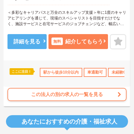
＜多彩なキャリアパスと万全のスキルアップ支援＞年に1度のキャリ
アヒアリングを通じて、現場のスペシャリストを目指すだけでな
く、施設サービスと在宅サービスのジョブチェンジなど、幅広い経
験を積むことが可能です。
＜プライベートも充実させる嬉しい福利厚生＞仕事の疲れを癒やす
ための制度も充実しています。各地のレジャー施設や宿泊が最大8
詳細を見る
紹介してもらう
無料
0％オフになる優待制度や、勤続5年ごとの「特別連続有給休暇（5
日）」など、リフレッシュできる機会がたくさん。年間公休110日に
加え、独自の休暇制度もしっかり整っているため、オンオフのメリ
ハリをつけて働けます。
＜＜ICT導入が進む効率的な現場で、身体的負担を減らしケアに専念
ここに注目！
所・育児補助
年間休日110日以上
駅から徒歩10分以内
ブランクOK
車通勤可
資格取得サポート
未経験OK
＞スマホ記録や睡眠測定センサー等の導入で月400時間の生産性向上
を実現。月平均残業7.3時間（超過分は1分単位支給）と少なく、ゆ
とりを持って業務に取り組めます。
この法人の別の求人の一覧を見る
あなたにおすすめの介護・福祉求人