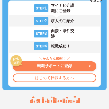
マイナビ介護
1
STEP
職にご登録
2
求人のご紹介
STEP
面接・条件交
3
STEP
渉
4
転職成功！
STEP
転職サポートに登録
はじめて転職する方へ