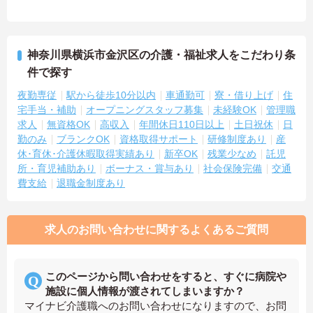
神奈川県横浜市金沢区の介護・福祉求人をこだわり条
件で探す
夜勤専従
駅から徒歩10分以内
車通勤可
寮・借り上げ
住
宅手当・補助
オープニングスタッフ募集
未経験OK
管理職
求人
無資格OK
高収入
年間休日110日以上
土日祝休
日
勤のみ
ブランクOK
資格取得サポート
研修制度あり
産
休･育休･介護休暇取得実績あり
新卒OK
残業少なめ
託児
所・育児補助あり
ボーナス・賞与あり
社会保険完備
交通
費支給
退職金制度あり
求人のお問い合わせに関するよくあるご質問
このページから問い合わせをすると、すぐに病院や
施設に個人情報が渡されてしまいますか？
マイナビ介護職へのお問い合わせになりますので、お問