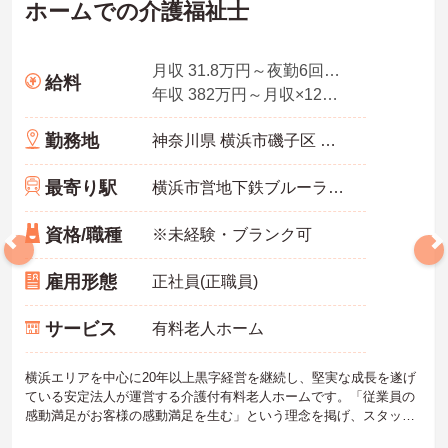
ホームでの介護福祉士
月収 31.8万円～夜勤6回想定
給料
年収 382万円～月収×12ヶ月
勤務地
神奈川県 横浜市磯子区 丸山1-14-5
最寄り駅
横浜市営地下鉄ブルーライン(あざみ野－湘南台)「吉野町駅」徒歩17分
資格/職種
※未経験・ブランク可
雇用形態
正社員(正職員)
サービス
有料老人ホーム
横浜エリアを中心に20年以上黒字経営を継続し、堅実な成長を遂げ
ている安定法人が運営する介護付有料老人ホームです。「従業員の
感動満足がお客様の感動満足を生む」という理念を掲げ、スタッフ
の働きやすさを第一に考えた環境整備に力を入れています。全拠点