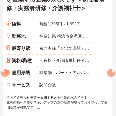
・横浜エリアで20年以上にわたり、創業から継続して黒字経営を達
修・実務者研修・介護福祉士＞
成している確固たる経営基盤のもとで、将来的な法人の存続不安を
感じることなく業務に集中できます
・マネジメント研修など、継続的な学びの機会が提供されているた
め、働きながら介護職としての専門性や思考力をさらに深めていけ
給料
時給1,305円～1,892円
る環境です
勤務地
神奈川県 横浜市金沢区 町屋町10-2 ラ・メール金沢102
最寄り駅
京急本線「金沢文庫駅」徒歩12分
資格/職種
＜資格＞介護職員初任者研修(旧ヘルパー2級)以上 必須 ＜経験＞不問
雇用形態
非常勤・パート・アルバイト
サービス
訪問介護
全国で介護福祉事業を展開する大手企業の求人です！
充実の福利厚生やスキルアップの為の制度が整っており安心して長
期就業が可能です！
ご興味ある方には、面接のポイントなど、さらに詳細をお話致しま