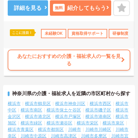
すのでお気軽にご相談ください。
詳細を見る
紹介してもらう
無料
ここに注目！
会保険完備
交通費支給
未経験OK
資格取得サポート
研修制度あり
あなたにおすすめの介護・福祉求人の一覧を見
る
神奈川県の介護・福祉求人を近隣の市区町村から探す
横浜市
横浜市鶴見区
横浜市神奈川区
横浜市西区
横浜市
中区
横浜市南区
横浜市保土ケ谷区
横浜市磯子区
横浜市
金沢区
横浜市港北区
横浜市戸塚区
横浜市港南区
横浜市
旭区
横浜市緑区
横浜市瀬谷区
横浜市栄区
横浜市泉区
横浜市青葉区
横浜市都筑区
川崎市
川崎市川崎区
川崎市
幸区
川崎市中原区
川崎市高津区
川崎市多摩区
川崎市宮