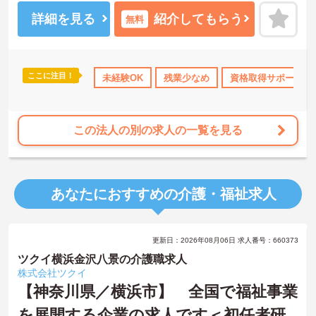
共通で「眠りスキャン」やインカム、ケア記録ソフトなどの最新ICT
機器を導入しており、業務の効率化とスタッフの身体的負担の軽減
詳細を見る
紹介してもらう
無料
を実現しています。介護福祉士の専門資格を高く評価する給与体系
を導入しており、各種手当を含めて月収31.8万円以上を目指せる高
水準の待遇が魅力です。マネジメント研修など、入職後の成長を後
押しする教育制度も整備されており、入居者様一人ひとりとじっく
ここに注目！
K
残業少なめ
ブランクOK
未経験OK
資格取得サポート
残業少なめ
資格取得サポート
研修制度あり
り向き合いながら、高いモチベーションを持ってご自身のキャリア
を磨いていける優れた環境が整っています。
★おすすめPOINT★
この法人の別の求人の一覧を見る
【残業が少なく、無理のないペースで働ける環境です】
・業務管理体制を整えていることで、退勤後のプライベートな予定
を立てやすく、心身のゆとりを保ちながら就業できます
・育児時間短縮勤務もあり、ライフスタイルの変化にも柔軟に対応
あなたにおすすめの介護・福祉求人
しながら働き続けることが期待できます
【専門資格が評価され、高い収入を目指せます】
・介護福祉士に特化した手当を支給しており、高い給与水準を実現
更新日：2026年08月06日 求人番号：660373
することで、保有する資格をしっかりと収入に還元できます
・永年勤続表彰や業績貢献に対する特別表彰制度を設けているた
ツクイ横浜金沢八景の介護職求人
め、現場での日々の努力や実績が正当に評価され、モチベーション
株式会社ツクイ
を高めながら業務に取り組める環境です
【神奈川県／横浜市】 全国で福祉事業
を展開する企業の求人です＜初任者研
【地域に根ざした安定基盤のもとでキャリアを築けます】