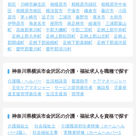
前区
川崎市麻生区
相模原市
相模原市緑区
相模原市中央
区
相模原市南区
横須賀市
平塚市
鎌倉市
藤沢市
小田
原市
茅ヶ崎市
逗子市
三浦市
秦野市
厚木市
大和市
伊勢原市
海老名市
座間市
南足柄市
綾瀬市
三浦郡葉山
町
高座郡寒川町
中郡大磯町
中郡二宮町
足柄上郡中井町
足柄上郡大井町
足柄上郡松田町
足柄上郡山北町
足柄上
郡開成町
足柄下郡箱根町
足柄下郡真鶴町
足柄下郡湯河原
町
愛甲郡愛川町
愛甲郡清川村
神奈川県横浜市金沢区の介護・福祉求人を職種で探す
介護職・ヘルパー
生活相談員
看護助手
ケアマネージャー
主任ケアマネジャー
サービス提供責任者
施設長
児童発
達支援管理責任者
生活支援員
管理者
神奈川県横浜市金沢区の介護・福祉求人を資格で探す
介護福祉士
社会福祉士
介護職員初任者研修（ホームヘル
パー2級）
社会福祉主事
実務者研修（ホームヘルパー1