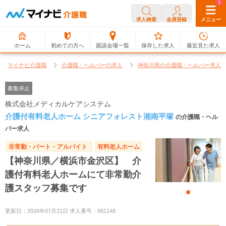
0
1
求人検索
会員登録
メニュー
ホーム
初めての方へ
面談会場一覧
保存した求人
最近見た求人
マイナビ介護職
介護職・ヘルパーの求人
神奈川県の介護職・ヘルパー求人
募集停止
株式会社メディカルケアシステム
介護付有料老人ホーム シニアフォレスト湘南平塚
の介護職・ヘル
パー求人
非常勤・パート・アルバイト
有料老人ホーム
【神奈川県／横浜市金沢区】 介
護付有料老人ホームにて非常勤介
護スタッフ募集です
更新日：2026年07月21日 求人番号：681148