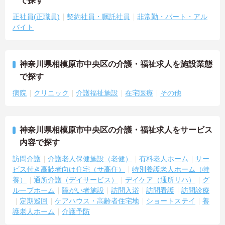
で探す
正社員(正職員)
契約社員・嘱託社員
非常勤・パート・アル
バイト
神奈川県相模原市中央区の介護・福祉求人を施設業態
で探す
病院
クリニック
介護福祉施設
在宅医療
その他
神奈川県相模原市中央区の介護・福祉求人をサービス
内容で探す
訪問介護
介護老人保健施設（老健）
有料老人ホーム
サー
ビス付き高齢者向け住宅（サ高住）
特別養護老人ホーム（特
養）
通所介護（デイサービス）
デイケア（通所リハ）
グ
ループホーム
障がい者施設
訪問入浴
訪問看護
訪問診療
定期巡回
ケアハウス・高齢者住宅地
ショートステイ
養
護老人ホーム
介護予防