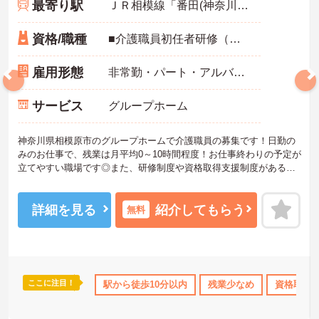
最寄り駅
ＪＲ相模線「番田(神奈川)駅」徒歩5分
資格/職種
■介護職員初任者研修（ヘルパー2級）以上必須 ■普通自動車運転免許あれば尚可
雇用形態
非常勤・パート・アルバイト
サービス
グループホーム
神奈川県相模原市のグループホームで介護職員の募集です！日勤の
みのお仕事で、残業は月平均0～10時間程度！お仕事終わりの予定が
立てやすい職場です◎また、研修制度や資格取得支援制度があるの
で、働きながらスキルアップを目指せます♪ご興味のある方は面接ポ
イントをお伝えしますので、お気軽にご連絡ください！
詳細を見る
紹介してもらう
無料
ここに注目！
K
残業少なめ
日勤のみ
駅から徒歩10分以内
年間休日110日以上
残業少なめ
資格取得サポー
資格取得