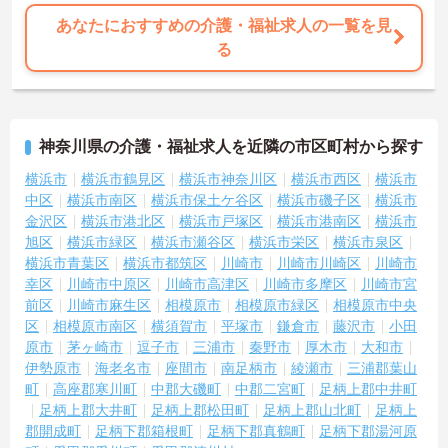
あなたにおすすめの介護・福祉求人の一覧を見
る
神奈川県の介護・福祉求人を近隣の市区町村から探す
横浜市
横浜市鶴見区
横浜市神奈川区
横浜市西区
横浜市
中区
横浜市南区
横浜市保土ケ谷区
横浜市磯子区
横浜市
金沢区
横浜市港北区
横浜市戸塚区
横浜市港南区
横浜市
旭区
横浜市緑区
横浜市瀬谷区
横浜市栄区
横浜市泉区
横浜市青葉区
横浜市都筑区
川崎市
川崎市川崎区
川崎市
幸区
川崎市中原区
川崎市高津区
川崎市多摩区
川崎市宮
前区
川崎市麻生区
相模原市
相模原市緑区
相模原市中央
区
相模原市南区
横須賀市
平塚市
鎌倉市
藤沢市
小田
原市
茅ヶ崎市
逗子市
三浦市
秦野市
厚木市
大和市
伊勢原市
海老名市
座間市
南足柄市
綾瀬市
三浦郡葉山
町
高座郡寒川町
中郡大磯町
中郡二宮町
足柄上郡中井町
足柄上郡大井町
足柄上郡松田町
足柄上郡山北町
足柄上
郡開成町
足柄下郡箱根町
足柄下郡真鶴町
足柄下郡湯河原