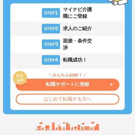
マイナビ介護
1
STEP
職にご登録
2
求人のご紹介
STEP
面接・条件交
3
STEP
渉
4
転職成功！
STEP
転職サポートに登録
はじめて転職する方へ