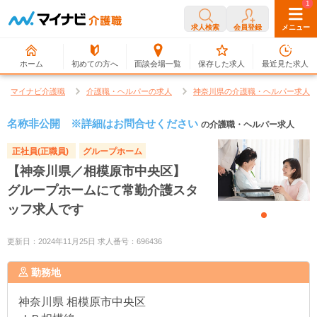
0
1
求人検索
会員登録
メニュー
ホーム
初めての方へ
面談会場一覧
保存した求人
最近見た求人
マイナビ介護職
介護職・ヘルパーの求人
神奈川県の介護職・ヘルパー求人
名称非公開 ※詳細はお問合せください
の介護職・ヘルパー求人
正社員(正職員)
グループホーム
【神奈川県／相模原市中央区】
グループホームにて常勤介護スタ
ッフ求人です
更新日：2024年11月25日 求人番号：696436
勤務地
神奈川県
相模原市中央区