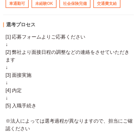
車通勤可
未経験OK
社会保険完備
交通費支給
選考プロセス
[1] 応募フォームよりご応募ください
↓
[2] 弊社より面接日程の調整などの連絡をさせていただき
ます
↓
[3] 面接実施
↓
[4] 内定
↓
[5] 入職手続き
※法人によっては選考過程が異なりますので、担当にご確
認ください