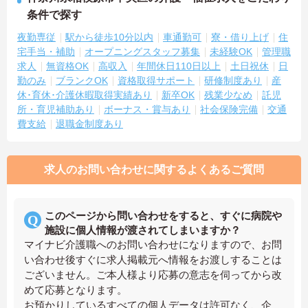
条件で探す
夜勤専従
駅から徒歩10分以内
車通勤可
寮・借り上げ
住
宅手当・補助
オープニングスタッフ募集
未経験OK
管理職
求人
無資格OK
高収入
年間休日110日以上
土日祝休
日
勤のみ
ブランクOK
資格取得サポート
研修制度あり
産
休･育休･介護休暇取得実績あり
新卒OK
残業少なめ
託児
所・育児補助あり
ボーナス・賞与あり
社会保険完備
交通
費支給
退職金制度あり
求人のお問い合わせに関するよくあるご質問
このページから問い合わせをすると、すぐに病院や
施設に個人情報が渡されてしまいますか？
マイナビ介護職へのお問い合わせになりますので、お問
い合わせ後すぐに求人掲載元へ情報をお渡しすることは
ございません。ご本人様より応募の意志を伺ってから改
めて応募となります。
お預かりしているすべての個人データは許可なく、企