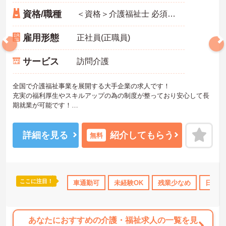
資格/職種
＜資格＞介護福祉士 必須 ＜経験＞不問
雇用形態
正社員(正職員)
サービス
訪問介護
全国で介護福祉事業を展開する大手企業の求人です！
充実の福利厚生やスキルアップの為の制度が整っており安心して長
期就業が可能です！
ご興味ある方には、面接のポイントなど、さらに詳細をお話致しま
すのでお気軽にご相談ください。
詳細を見る
紹介してもらう
無料
ここに注目！
なめ
日勤のみ
年間休日110日以上
車通勤可
未経験OK
資格取得サポート
残業少なめ
研修制
日勤の
あなたにおすすめの介護・福祉求人の一覧を見