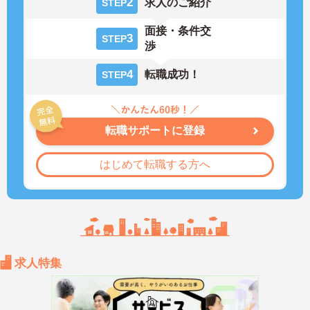
2
求人のご紹介
STEP
面接・条件交
3
STEP
渉
4
転職成功！
STEP
転職サポートに登録
はじめて転職する方へ
求人特集