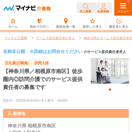
0
1
求人検索
会員登録
メニュー
ホーム
初めての方へ
面談会場一覧
保存した求人
最近見た求人
マイナビ介護職
サービス提供責任者の求人
神奈川県のサービス提供責任者
名称非公開 ※詳細はお問合せください
のサービス提供責任者求人
正社員(正職員)
訪問入浴
【神奈川県／相模原市南区】徒歩
圏内◎訪問介護でのサービス提供
責任者の募集です
更新日：2025年06月04日 求人番号：706599
勤務地
神奈川県
相模原市南区