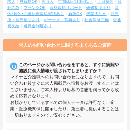
求人
無資格OK
高収入
年間休日110日以上
土日祝休
日
勤のみ
ブランクOK
資格取得サポート
研修制度あり
産
休･育休･介護休暇取得実績あり
新卒OK
残業少なめ
託児
所・育児補助あり
ボーナス・賞与あり
社会保険完備
交通
費支給
退職金制度あり
求人のお問い合わせに関するよくあるご質問
このページから問い合わせをすると、すぐに病院や
施設に個人情報が渡されてしまいますか？
マイナビ介護職へのお問い合わせになりますので、お問
い合わせ後すぐに求人掲載元へ情報をお渡しすることは
ございません。ご本人様より応募の意志を伺ってから改
めて応募となります。
お預かりしているすべての個人データは許可なく、企
業・医療機関側に開示したり、第三者に提供することは
一切ありませんのでご安心ください。