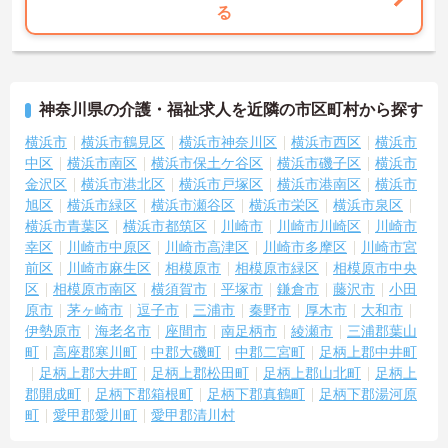
る
神奈川県の介護・福祉求人を近隣の市区町村から探す
横浜市
横浜市鶴見区
横浜市神奈川区
横浜市西区
横浜市
中区
横浜市南区
横浜市保土ケ谷区
横浜市磯子区
横浜市
金沢区
横浜市港北区
横浜市戸塚区
横浜市港南区
横浜市
旭区
横浜市緑区
横浜市瀬谷区
横浜市栄区
横浜市泉区
横浜市青葉区
横浜市都筑区
川崎市
川崎市川崎区
川崎市
幸区
川崎市中原区
川崎市高津区
川崎市多摩区
川崎市宮
前区
川崎市麻生区
相模原市
相模原市緑区
相模原市中央
区
相模原市南区
横須賀市
平塚市
鎌倉市
藤沢市
小田
原市
茅ヶ崎市
逗子市
三浦市
秦野市
厚木市
大和市
伊勢原市
海老名市
座間市
南足柄市
綾瀬市
三浦郡葉山
町
高座郡寒川町
中郡大磯町
中郡二宮町
足柄上郡中井町
足柄上郡大井町
足柄上郡松田町
足柄上郡山北町
足柄上
郡開成町
足柄下郡箱根町
足柄下郡真鶴町
足柄下郡湯河原
町
愛甲郡愛川町
愛甲郡清川村