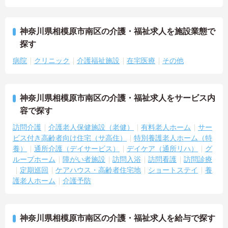
神奈川県相模原市南区の介護・福祉求人を施設業態で
探す
病院
クリニック
介護福祉施設
在宅医療
その他
神奈川県相模原市南区の介護・福祉求人をサービス内
容で探す
訪問介護
介護老人保健施設（老健）
有料老人ホーム
サー
ビス付き高齢者向け住宅（サ高住）
特別養護老人ホーム（特
養）
通所介護（デイサービス）
デイケア（通所リハ）
グ
ループホーム
障がい者施設
訪問入浴
訪問看護
訪問診療
定期巡回
ケアハウス・高齢者住宅地
ショートステイ
養
護老人ホーム
介護予防
神奈川県相模原市南区の介護・福祉求人を給与で探す