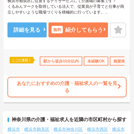
横浜市都筑区に位置するデイサービスにて介護職の募集です！
くるみんマークを取得している法人で、従業員が子育てと仕事が両
立しやすいような職場づくりを積極的に行っています。
ご興味ある方には、面接対策ポイントなど、さらに詳細をお話しい
たしますのでお気軽にご相談ください！
詳細を見る
紹介してもらう
無料
ここに注目！
年間休日110日以上
駅から徒歩10分以内
ブランクOK
資格取得サポート
未経験OK
無資格OK
研修制度あ
あなたにおすすめの介護・福祉求人の一覧を見
る
神奈川県の介護・福祉求人を近隣の市区町村から探す
横浜市
横浜市鶴見区
横浜市神奈川区
横浜市西区
横浜市