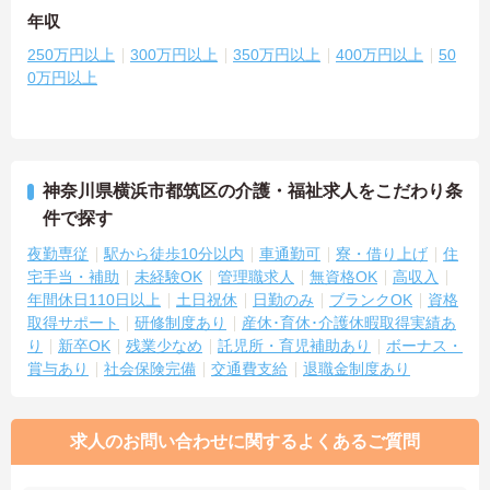
年収
250万円以上
300万円以上
350万円以上
400万円以上
50
0万円以上
神奈川県横浜市都筑区の介護・福祉求人をこだわり条
件で探す
夜勤専従
駅から徒歩10分以内
車通勤可
寮・借り上げ
住
宅手当・補助
未経験OK
管理職求人
無資格OK
高収入
年間休日110日以上
土日祝休
日勤のみ
ブランクOK
資格
取得サポート
研修制度あり
産休･育休･介護休暇取得実績あ
り
新卒OK
残業少なめ
託児所・育児補助あり
ボーナス・
賞与あり
社会保険完備
交通費支給
退職金制度あり
求人のお問い合わせに関するよくあるご質問