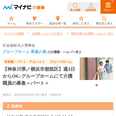
0
1
求人検索
会員登録
メニュー
ホーム
初めての方へ
面談会場一覧
保存した求人
最近見た求人
マイナビ介護職
介護職・ヘルパーの求人
神奈川県の介護職・ヘルパー求人
社会福祉法人秀峰会
グループホーム 翠嵐の風
の介護職・ヘルパー求人
非常勤・パート・アルバイト
グループホーム
【神奈川県／横浜市都筑区】週3日
からOK♪グループホームにて介護
職員の募集＜パート＞
更新日：2026年04月20日 求人番号：9044978
勤務地