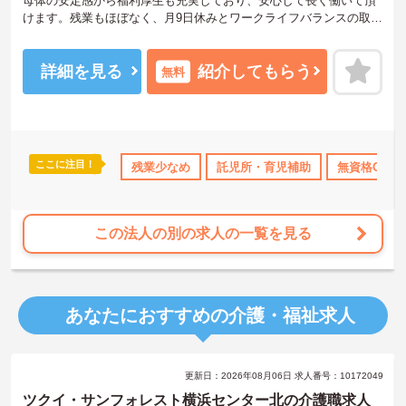
母体の安定感から福利厚生も充実しており、安心して長く働いて頂
けます。残業もほぼなく、月9日休みとワークライフバランスの取り
やすい環境です。ご興味のある方はお気軽にお問い合わせ下さいま
せ。
詳細を見る
紹介してもらう
無料
ここに注目！
資格取得サポート
研修制度あり
残業少なめ
託児所・育児補助
産休･育休･介護休暇取得実績あり
無資格OK
この法人の別の求人の一覧を見る
あなたにおすすめの介護・福祉求人
更新日：2026年08月06日 求人番号：10172049
ツクイ・サンフォレスト横浜センター北の介護職求人