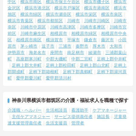
中区
横浜市南区
横浜市保土ケ谷区
横浜市磯子区
横浜市
金沢区
横浜市港北区
横浜市戸塚区
横浜市港南区
横浜市
旭区
横浜市緑区
横浜市瀬谷区
横浜市栄区
横浜市泉区
横浜市青葉区
横浜市都筑区
川崎市
川崎市川崎区
川崎市
幸区
川崎市中原区
川崎市高津区
川崎市多摩区
川崎市宮
前区
川崎市麻生区
相模原市
相模原市緑区
相模原市中央
区
相模原市南区
横須賀市
平塚市
鎌倉市
藤沢市
小田
原市
茅ヶ崎市
逗子市
三浦市
秦野市
厚木市
大和市
伊勢原市
海老名市
座間市
南足柄市
綾瀬市
三浦郡葉山
町
高座郡寒川町
中郡大磯町
中郡二宮町
足柄上郡中井町
足柄上郡大井町
足柄上郡松田町
足柄上郡山北町
足柄上
郡開成町
足柄下郡箱根町
足柄下郡真鶴町
足柄下郡湯河原
町
愛甲郡愛川町
愛甲郡清川村
神奈川県横浜市都筑区の介護・福祉求人を職種で探す
介護職・ヘルパー
生活相談員
看護助手
ケアマネージャー
主任ケアマネジャー
サービス提供責任者
施設長
児童発
達支援管理責任者
生活支援員
管理者