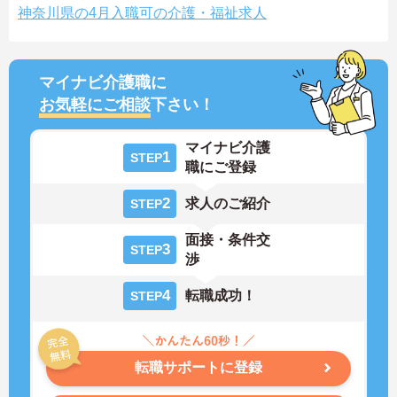
神奈川県の4月入職可の介護・福祉求人
マイナビ介護職に
お気軽にご相談
下さい！
マイナビ介護
1
STEP
職にご登録
2
求人のご紹介
STEP
面接・条件交
3
STEP
渉
4
転職成功！
STEP
転職サポートに登録