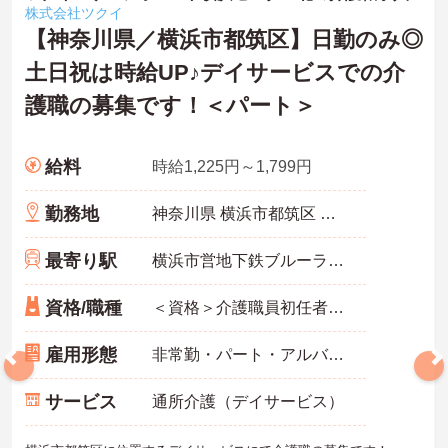
株式会社ツクイ
【神奈川県／横浜市都筑区】日勤のみ◎
土日祝は時給UP♪デイサービスでの介
護職の募集です！＜パート＞
給料
時給1,225円～1,799円
勤務地
神奈川県 横浜市都筑区 中川中央1-39-44
最寄り駅
横浜市営地下鉄ブルーライン(あざみ野－湘南台)「センター北駅」徒歩4分
資格/職種
＜資格＞介護職員初任者研修(旧ヘルパー2級)以上 必須 ＜経験＞不問
雇用形態
非常勤・パート・アルバイト
サービス
通所介護（デイサービス）