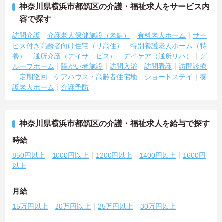
神奈川県横浜市都筑区の介護・福祉求人をサービス内
容で探す
訪問介護
介護老人保健施設（老健）
有料老人ホーム
サー
ビス付き高齢者向け住宅（サ高住）
特別養護老人ホーム（特
養）
通所介護（デイサービス）
デイケア（通所リハ）
グ
ループホーム
障がい者施設
訪問入浴
訪問看護
訪問診療
定期巡回
ケアハウス・高齢者住宅地
ショートステイ
養
護老人ホーム
介護予防
神奈川県横浜市都筑区の介護・福祉求人を給与で探す
時給
850円以上
1000円以上
1200円以上
1400円以上
1600円
以上
月給
15万円以上
20万円以上
25万円以上
30万円以上