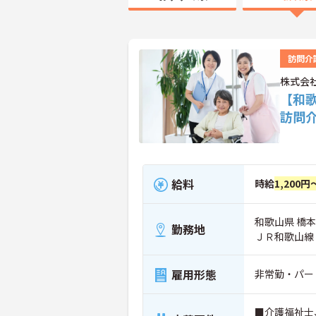
訪問介
株式会
【和
訪問
給料
時給
1,200円
和歌山県 橋本
勤務地
ＪＲ和歌山線
雇用形態
非常勤・パー
■介護福祉士