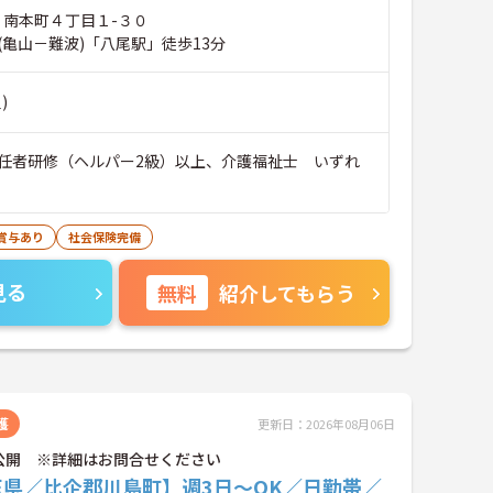
 南本町４丁目１-３０
(亀山－難波)「八尾駅」徒歩13分
)
任者研修（ヘルパー2級）以上、介護福祉士 いずれ
賞与あり
社会保険完備
見る
無料
紹介してもらう
護
更新日：2026年08月06日
公開 ※詳細はお問合せください
玉県／比企郡川島町】週3日～OK／日勤帯／