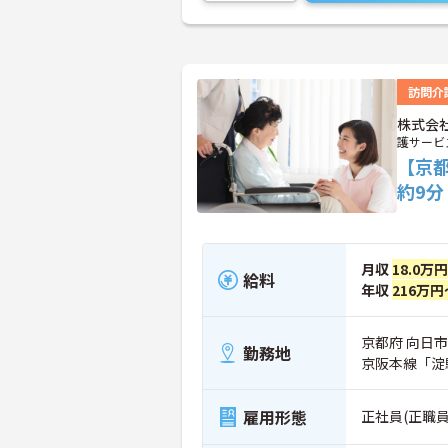
訪問介
株式会
護サービ
【京
約9
月収
18.0万
給料
年収
216万円
京都府 向日
勤務地
京阪本線「淀
雇用形態
正社員(正職員