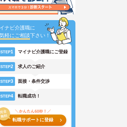
イナビ介護職に
気軽にご相談
下さい！
1
マイナビ介護職にご登録
STEP
2
求人のご紹介
STEP
3
面接・条件交渉
STEP
4
転職成功！
STEP
転職サポートに登録