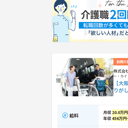
訪問介
株式会
ー・カイ
【大
りが
月収
20.0万
給料
年収
456万円