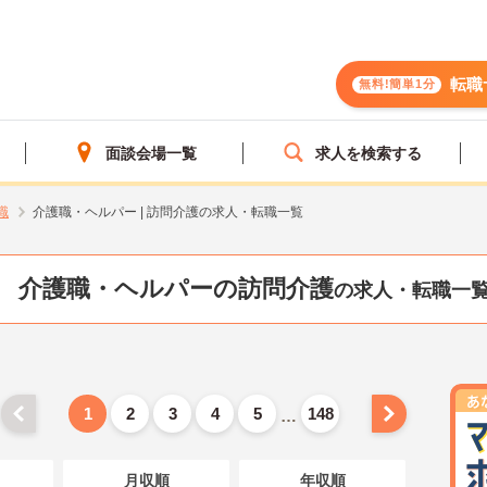
転職
無料!簡単1分
面談会場一覧
求人を検索する
職
介護職・ヘルパー | 訪問介護の求人・転職一覧
介護職・ヘルパーの訪問介護
の求人・転職一
1
2
3
4
5
148
…
月収順
年収順