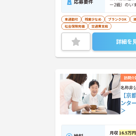
応募要件
ー2級）のい
車通勤可
残業少なめ
ブランクOK
社会保険完備
交通費支給
詳細を
訪問介
名称非
【京
ンタ
＞
月収
16.5万