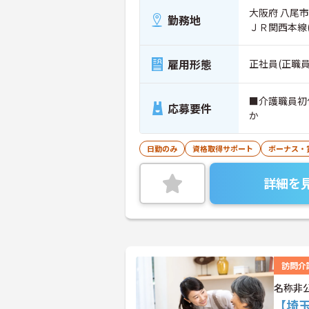
大阪府 八尾市
勤務地
ＪＲ関西本線
雇用形態
正社員(正職員
■介護職員初
応募要件
か
日勤のみ
資格取得サポート
ボーナス・
詳細を
訪問介
名称非
【埼