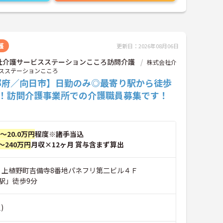
護
更新日：2026年08月06日
社介護サービスステーションこころ訪問介護
株式会社介
スステーションこころ
都府／向日市】日勤のみ◎最寄り駅から徒歩
分！訪問介護事業所での介護職員募集です！
円～20.0万円
程度※諸手当込
～240万円
月収×12ヶ月 賞与含まず算出
市 上植野町吉備寺8番地パネフリ第二ビル４Ｆ
駅」徒歩9分
)