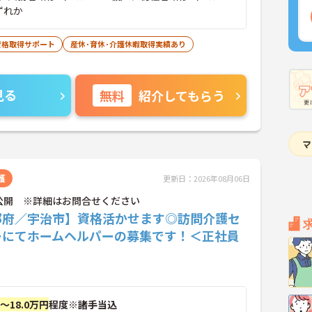
ずれか
資格取得サポート
産休･育休･介護休暇取得実績あり
見る
無料
紹介してもらう
護
更新日：2026年08月06日
公開 ※詳細はお問合せください
都府／宇治市】資格活かせます◎訪問介護セ
ーにてホームヘルパーの募集です！＜正社員
円～18.0万円
程度※諸手当込