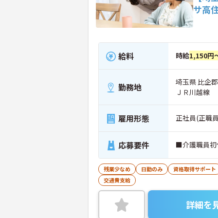
サ高
給料
時給
1,150円
埼玉県 比企
勤務地
ＪＲ川越線
雇用形態
正社員(正職員
応募要件
■介護職員初
残業少なめ
日勤のみ
資格取得サポート
交通費支給
詳細を