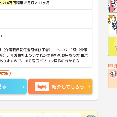
～216万円
程度※月収×12ヶ月
)
級（介護職員初任者研修修了者）、ヘルパー1級（介護
修）、介護福祉士のいずれかの資格をお持ちの方 ■パ
ありますので、ある程度パソコン操作の分かる方
費支給
見る
無料
紹介してもらう