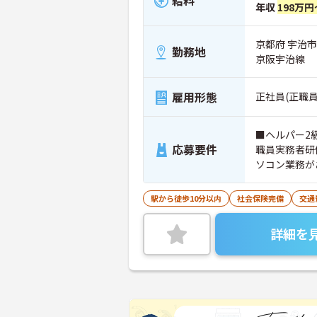
給料
年収
198万円
京都府 宇治市
勤務地
京阪宇治線
雇用形態
正社員(正職員
■ヘルパー2
応募要件
職員実務者研
ソコン業務が
駅から徒歩10分以内
社会保険完備
交通
詳細を