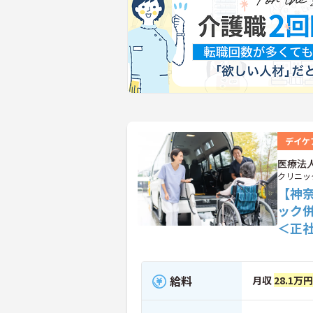
デイケ
医療法
クリニッ
【神
ック
＜正
給料
月収
28.1万