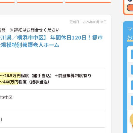
更新日：2026年08月07日
マ
公開 ※詳細はお問合せください
川県／横浜市中区】 年間休日120日！都市
お
大規模特別養護老人ホーム
円～26.5万円
程度（諸手当込）＋前歴換算制度有り
～440万円
程度（諸手当込）
浜市中区
)