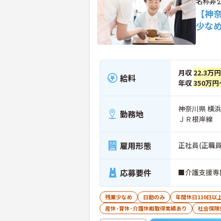
名称非
【神
少な
月収
22.3万
給料
年収
350万円
神奈川県 横
勤務地
ＪＲ根岸線
雇用形態
正社員(正職員
応募要件
■介護支援専
残業少なめ
日勤のみ
年間休日110日以
産休･育休･介護休暇取得実績あり
社会保険