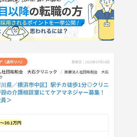
ア（通所リハ）
更新日：2026年07月16日
人社団祐和会 大石クリニック
医療法人社団祐和会 大石
ク
奈川県／横浜市中区】駅チカ徒歩1分◎クリニ
併設の介護相談室にてケアマネジャー募集！
社員＞
円～30.1万円