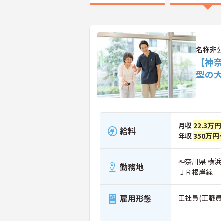
名称非
【神奈
型の
月収
22.3万
給料
年収
350万円
神奈川県 横
勤務地
ＪＲ根岸線
雇用形態
正社員(正職員