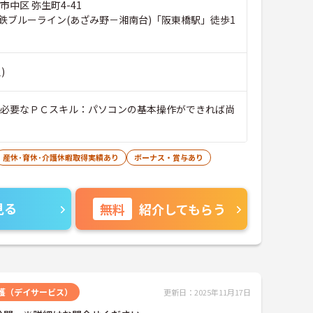
市中区 弥生町4-41
鉄ブルーライン(あざみ野－湘南台)「阪東橋駅」徒歩1
)
■必要なＰＣスキル：パソコンの基本操作ができれば尚
産休･育休･介護休暇取得実績あり
ボーナス・賞与あり
見る
無料
紹介してもらう
護（デイサービス）
更新日：2025年11月17日