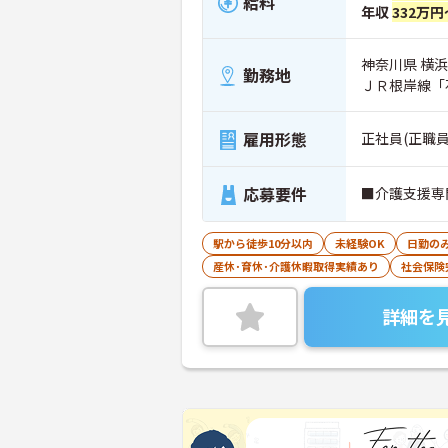
給料
年収
332万円
神奈川県 横浜
勤務地
ＪＲ根岸線「
雇用形態
正社員(正職員
応募要件
■介護支援専
駅から徒歩10分以内
未経験OK
日勤の
産休･育休･介護休暇取得実績あり
社会保険
詳細を