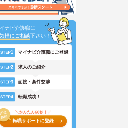
イナビ介護職に
気軽にご相談
下さい！
1
マイナビ介護職にご登録
STEP
2
求人のご紹介
STEP
3
面接・条件交渉
STEP
4
転職成功！
STEP
転職サポートに登録