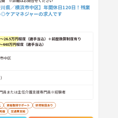
公開 ※詳細はお問合せください
奈川県／横浜市中区】年間休日120日！残業
め◎ケアマネジャーの求人です
円～26.5万円
程度（諸手当込）＋前歴換算制度有り
～440万円
程度（諸手当込）
浜市中区
)
門員または主任介護支援専門員※経験者
上
資格取得サポート
研修制度あり
完備
交通費支給