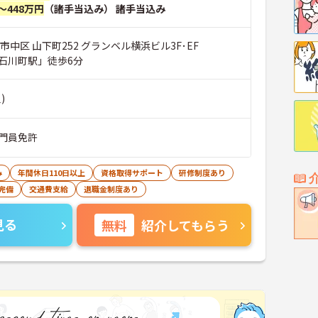
～448万円
（諸手当込み） 諸手当込み
市中区 山下町252 グランベル横浜ビル3F･EF
石川町駅」徒歩6分
)
門員免許
み
年間休日110日以上
資格取得サポート
研修制度あり
完備
交通費支給
退職金制度あり
見る
無料
紹介してもらう