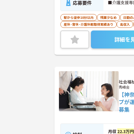
応募要件
■介護支援専
駅から徒歩10分以内
残業少なめ
日勤の
産休･育休･介護休暇取得実績あり
高収入
詳細を
社会福
秀峰会
【神
プが
募集
月収
22.3万