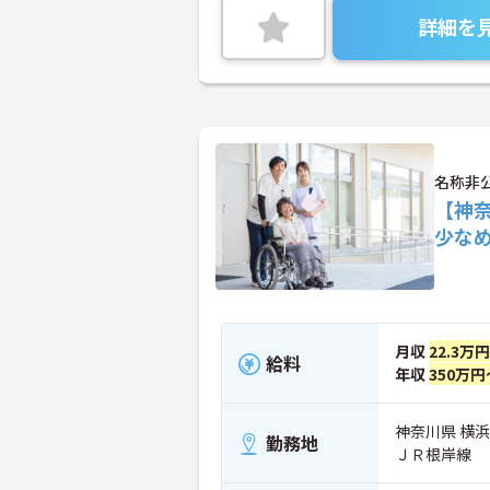
詳細を
名称非
【神
少な
月収
22.3万
給料
年収
350万円
神奈川県 横
勤務地
ＪＲ根岸線