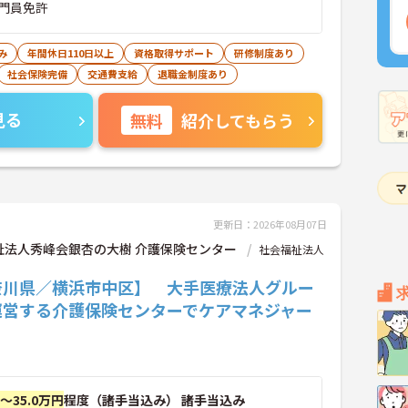
門員免許
み
年間休日110日以上
資格取得サポート
研修制度あり
社会保険完備
交通費支給
退職金制度あり
見る
無料
紹介してもらう
更新日：2026年08月07日
祉法人秀峰会銀杏の大樹 介護保険センター
社会福祉法人
奈川県／横浜市中区】 大手医療法人グルー
運営する介護保険センターでケアマネジャー
円～35.0万円
程度（諸手当込み） 諸手当込み