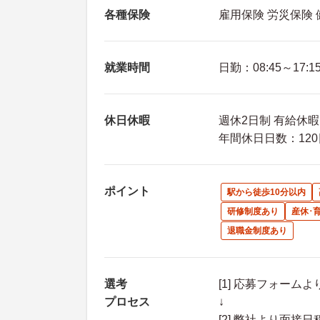
各種保険
雇用保険 労災保険
就業時間
日勤：08:45～17:1
休日休暇
週休2日制 有給休
年間休日日数：120
ポイント
駅から徒歩10分以内
研修制度あり
産休･
退職金制度あり
選考
[1] 応募フォーム
プロセス
↓
[2] 弊社より面