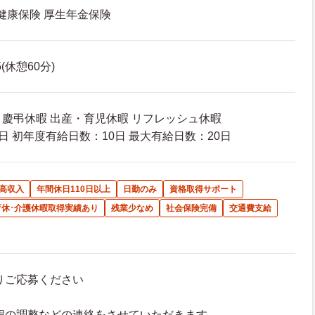
 健康保険 厚生年金保険
5(休憩60分)
暇 慶弔休暇 出産・育児休暇 リフレッシュ休暇
日 初年度有給日数：10日 最大有給日数：20日
高収入
年間休日110日以上
日勤のみ
資格取得サポート
育休･介護休暇取得実績あり
残業少なめ
社会保険完備
交通費支給
よりご応募ください
接日程の調整などの連絡をさせていただきます