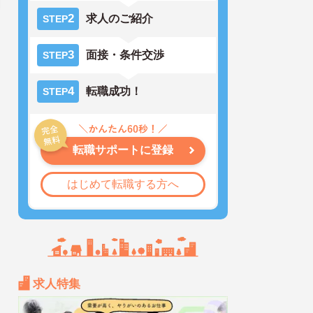
2
求人のご紹介
STEP
3
面接・条件交渉
STEP
4
転職成功！
STEP
転職サポートに登録
はじめて転職する方へ
求人特集