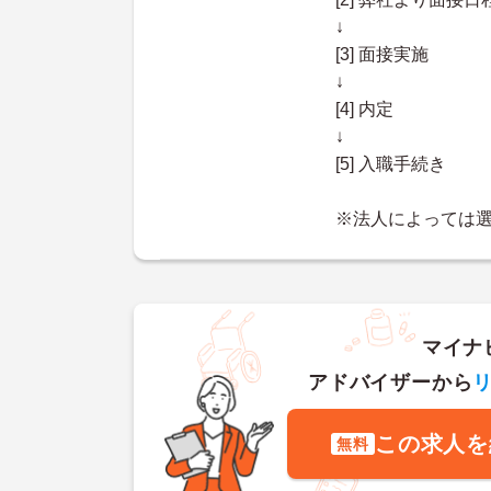
↓
[3] 面接実施
↓
[4] 内定
↓
[5] 入職手続き
※法人によっては
マイナ
アドバイザーから
この求人を
無料