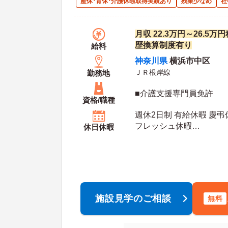
産休･育休･介護休暇取得実績あり
残業少なめ
社
月収 22.3万円～26.5
歴換算制度有り
給料
神奈川県
横浜市中区
ＪＲ根岸線
勤務地
■介護支援専門員免許
資格/職種
週休2日制 有給休暇 慶弔
フレッシュ休暇
休日休暇
年間休日日数：120日 初年度有給日数：10日 最
大有給日数：20日
施設見学のご相談
無料