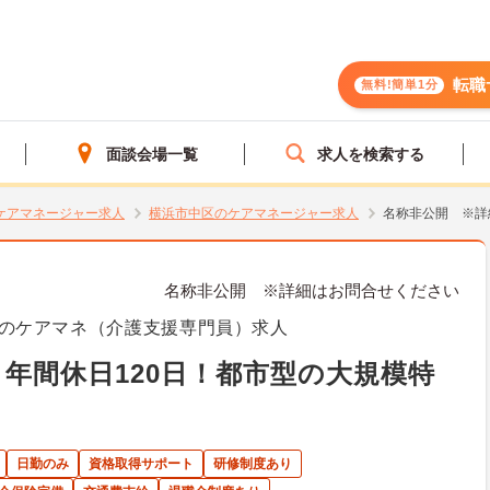
転職
無料!簡単1分
面談会場一覧
求人を検索する
ケアマネージャー求人
横浜市中区のケアマネージャー求人
名称非公開 ※詳
名称非公開 ※詳細はお問合せください
のケアマネ（介護支援専門員）求人
 年間休日120日！都市型の大規模特
日勤のみ
資格取得サポート
研修制度あり