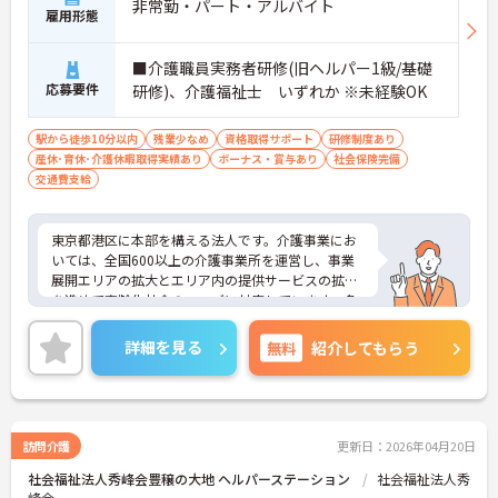
非常勤・パート・アルバイト
雇用形態
■介護職員実務者研修(旧ヘルパー1級/基礎
応募要件
研修)、介護福祉士 いずれか ※未経験OK
駅から徒歩10分以内
残業少なめ
資格取得サポート
研修制度あり
産休･育休･介護休暇取得実績あり
ボーナス・賞与あり
社会保険完備
交通費支給
東京都港区に本部を構える法人です。介護事業にお
いては、全国600以上の介護事業所を運営し、事業
展開エリアの拡大とエリア内の提供サービスの拡充
を進めて高齢化社会のニーズに対応しています。多
職種との密な連携による「チームケア」で利用者の
暮らしをサポートしています。母体の安定より充実
詳細を見る
無料
紹介してもらう
した福利厚生等の待遇面も魅力です。ご興味のある
方には、面接対策ポイントなど、さらに詳細をお話
しいたしますのでお気軽にご相談ください！
訪問介護
更新日：2026年04月20日
社会福祉法人秀峰会豊穣の大地 ヘルパーステーション
社会福祉法人秀
峰会