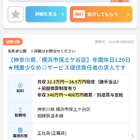
おり安心して長期就業が可能です！
ご興味ある方には、面接のポイントなど、さらに詳
細をお話致しますのでお気軽にご相談ください。
詳細を見る
無料
紹介してもらう
訪問介護
更新日：2026年08月06日
名称非公開 ※詳細はお問合せください
【神奈川県／横浜市保土ケ谷区】年間休日120日
★残業少なめ◎サービス提供責任者の求人です
月収
22.3万円～26.5万円
程度（諸手当込）
＋前歴換算制度有り
給料
年収
340万円～400万円
概算／別途賞与支給
神奈川県 横浜市保土ケ谷区
勤務地
相模鉄道本線
正社員(正職員)
雇用形態