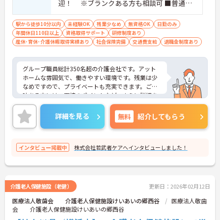
迎！ ※ブランクある方も相談可 ■普通自
動車運転免許（原付バイク、ＡＴ限定可）
駅から徒歩10分以内
未経験OK
残業少なめ
無資格OK
日勤のみ
年間休日110日以上
資格取得サポート
研修制度あり
産休･育休･介護休暇取得実績あり
社会保険完備
交通費支給
退職金制度あり
グループ職員総計350名超の介護会社です。アット
ホームな雰囲気で、働きやすい環境です。残業は少
なめですので、プライベートも充実できます。ご興
味ある方には、面接のポイントなど、さらに詳細を
お話致しますのでお気軽にご相談ください。
詳細を見る
無料
紹介してもらう
インタビュー掲載中
株式会社若武者ケアへインタビューしました！
介護老人保健施設（老健）
更新日：2026年02月12日
医療法人敬歯会 介護老人保健施設けいあいの郷西谷
医療法人敬歯
会 介護老人保健施設けいあいの郷西谷