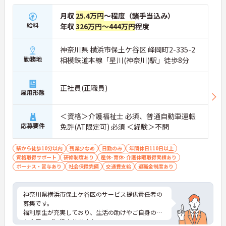
月収
25.4万円
～程度（諸手当込み）
給料
年収
326万円～444万円
程度
神奈川県 横浜市保土ケ谷区 峰岡町2-335-2
勤務地
相模鉄道本線「星川(神奈川)駅」徒歩8分
正社員(正職員)
雇用形態
＜資格＞介護福祉士 必須、普通自動車運転
応募要件
免許(AT限定可) 必須 ＜経験＞不問
駅から徒歩10分以内
残業少なめ
日勤のみ
年間休日110日以上
資格取得サポート
研修制度あり
産休･育休･介護休暇取得実績あり
ボーナス・賞与あり
社会保険完備
交通費支給
退職金制度あり
神奈川県横浜市保土ケ谷区のサービス提供責任者の
募集です。
福利厚生が充実しており、生活の助けやご自身のス
キルアップに役立ちます！