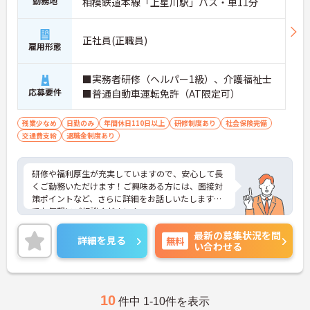
勤務地
相模鉄道本線「上星川駅」バス・車11分
正社員(正職員)
雇用形態
■実務者研修（ヘルパー1級）、介護福祉士
応募要件
■普通自動車運転免許（AT限定可）
残業少なめ
日勤のみ
年間休日110日以上
研修制度あり
社会保険完備
交通費支給
退職金制度あり
研修や福利厚生が充実していますので、安心して長
くご勤務いただけます！ご興味ある方には、面接対
策ポイントなど、さらに詳細をお話しいたしますの
でお気軽にご相談ください！
最新の募集状況を問
詳細を見る
無料
い合わせる
10
件中 1-10件を表示