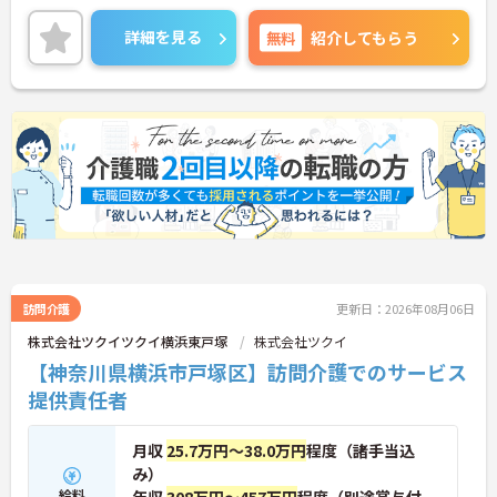
最寄駅から8分の好立地のため、通勤も楽々！
ご興味のある方はご面接のポイントをお伝えいたし
詳細を見る
無料
紹介してもらう
ますので、お気軽にご相談ください。
訪問介護
更新日：2026年08月06日
株式会社ツクイツクイ横浜東戸塚
株式会社ツクイ
【神奈川県横浜市戸塚区】訪問介護でのサービス
提供責任者
月収
25.7万円～38.0万円
程度（諸手当込
み）
給料