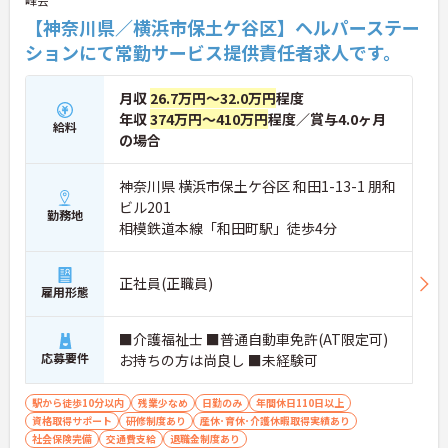
【神奈川県／横浜市保土ケ谷区】ヘルパーステー
ションにて常勤サービス提供責任者求人です。
月収
26.7万円～32.0万円
程度
年収
374万円～410万円
程度／賞与4.0ヶ月
給料
の場合
神奈川県 横浜市保土ケ谷区 和田1-13-1 朋和
ビル201
勤務地
相模鉄道本線「和田町駅」徒歩4分
正社員(正職員)
雇用形態
■介護福祉士 ■普通自動車免許(AT限定可)
応募要件
お持ちの方は尚良し ■未経験可
駅から徒歩10分以内
残業少なめ
日勤のみ
年間休日110日以上
資格取得サポート
研修制度あり
産休･育休･介護休暇取得実績あり
社会保険完備
交通費支給
退職金制度あり