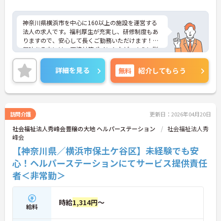
神奈川県横浜市を中心に160以上の施設を運営する
法人の求人です。福利厚生が充実し、研修制度もあ
りますので、安心して長くご勤務いただけます！ご
興味ある方には、面接対策ポイントなど、さらに詳
細をお話しいたしますのでお気軽にご相談くださ
い！
詳細を見る
無料
紹介してもらう
訪問介護
更新日：2026年04月20日
社会福祉法人秀峰会豊穣の大地 ヘルパーステーション
社会福祉法人秀
峰会
【神奈川県／横浜市保土ケ谷区】未経験でも安
心！ヘルパーステーションにてサービス提供責任
者＜非常勤＞
時給
1,314円
～
給料