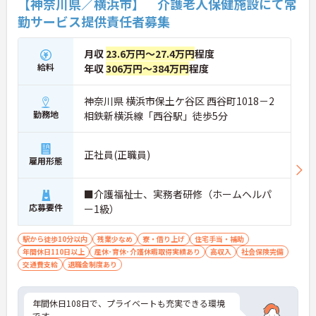
【神奈川県／横浜市】 介護老人保健施設にて常
勤サービス提供責任者募集
月収
23.6万円～27.4万円
程度
給料
年収
306万円～384万円
程度
神奈川県 横浜市保土ケ谷区 西谷町1018－2
勤務地
相鉄新横浜線「西谷駅」徒歩5分
正社員(正職員)
雇用形態
■介護福祉士、実務者研修（ホームヘルパ
応募要件
ー1級）
駅から徒歩10分以内
残業少なめ
寮・借り上げ
住宅手当・補助
年間休日110日以上
産休･育休･介護休暇取得実績あり
高収入
社会保険完備
交通費支給
退職金制度あり
年間休日108日で、プライベートも充実できる環境
です。