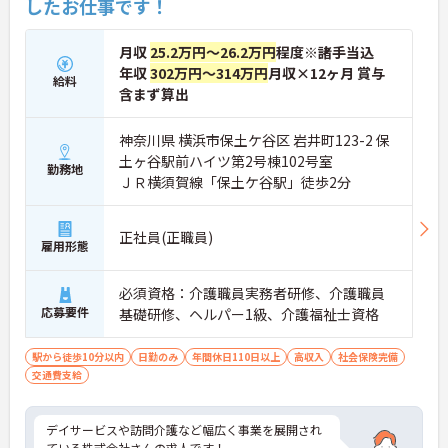
したお仕事です！
月収
25.2万円～26.2万円
程度※諸手当込
年収
302万円～314万円
月収×12ヶ月 賞与
給料
含まず算出
神奈川県 横浜市保土ケ谷区 岩井町123-2 保
土ヶ谷駅前ハイツ第2号棟102号室
勤務地
ＪＲ横須賀線「保土ケ谷駅」徒歩2分
正社員(正職員)
雇用形態
必須資格：介護職員実務者研修、介護職員
応募要件
基礎研修、ヘルパー1級、介護福祉士資格
駅から徒歩10分以内
日勤のみ
年間休日110日以上
高収入
社会保険完備
交通費支給
デイサービスや訪問介護など幅広く事業を展開され
ている株式会社さんの求人です！