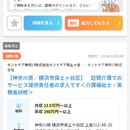
ご興味ある方には、面接のポイントなど、さらに詳
細をお話致しますのでお気軽にご相談ください。
詳細を見る
無料
紹介してもらう
募集停止
訪問介護
更新日：2026年02月24日
セントケア神奈川株式会社セントケア保土ヶ谷
セントケア神奈川株式
会社
【神奈川県／横浜市保土ヶ谷区】 訪問介護での
サービス提供責任者の求人です＜介護福祉士・実
務者研修＞
月収
23.5万円
～以上
給料
年収
298万円
～以上
神奈川県 横浜市保土ケ谷区 上星川2-49-25