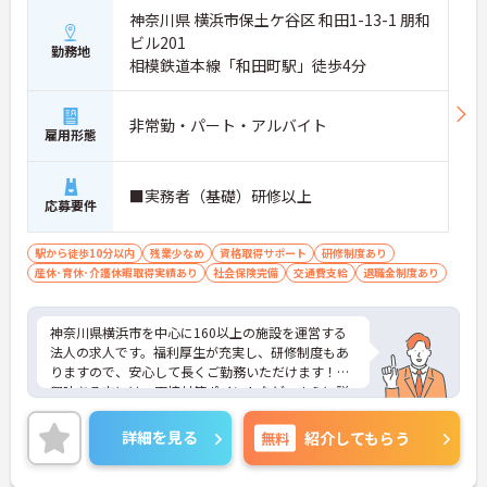
神奈川県 横浜市保土ケ谷区 和田1-13-1 朋和
ビル201
勤務地
相模鉄道本線「和田町駅」徒歩4分
非常勤・パート・アルバイト
雇用形態
■実務者（基礎）研修以上
応募要件
駅から徒歩10分以内
残業少なめ
資格取得サポート
研修制度あり
産休･育休･介護休暇取得実績あり
社会保険完備
交通費支給
退職金制度あり
神奈川県横浜市を中心に160以上の施設を運営する
法人の求人です。福利厚生が充実し、研修制度もあ
りますので、安心して長くご勤務いただけます！ご
興味ある方には、面接対策ポイントなど、さらに詳
細をお話しいたしますのでお気軽にご相談くださ
い！
詳細を見る
無料
紹介してもらう