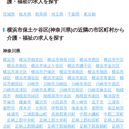
護・福祉の求人を探す
茨城県
栃木県
群馬県
埼玉県
千葉県
東京都
横浜市保土ケ谷区(神奈川県)の近隣の市区町村から
介護・福祉の求人を探す
神奈川県
横浜市
横浜市鶴見区
横浜市神奈川区
横浜市西区
横浜市中区
横浜市南区
横浜市保土ケ谷区
横浜市磯子区
横浜市金沢区
横浜市港北区
横浜市戸塚区
横浜市港南区
横浜市旭区
横浜市
緑区
横浜市瀬谷区
横浜市栄区
横浜市泉区
横浜市青葉区
横
浜市都筑区
川崎市
川崎市川崎区
川崎市幸区
川崎市中原区
川崎市高津区
川崎市多摩区
川崎市宮前区
川崎市麻生区
相模
原市
相模原市緑区
相模原市中央区
相模原市南区
横須賀市
平塚市
鎌倉市
藤沢市
小田原市
茅ヶ崎市
逗子市
三浦市
秦野市
厚木市
大和市
伊勢原市
海老名市
座間市
南足柄市
綾瀬市
三浦郡葉山町
高座郡寒川町
中郡大磯町
中郡二宮町
足柄上郡中井町
足柄上郡大井町
足柄上郡松田町
足柄上郡山
北町
足柄上郡開成町
足柄下郡箱根町
足柄下郡真鶴町
足柄下