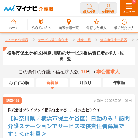
0
0
求人検索
会員登録
メニュー
ホーム
初めての方へ
面談会場一覧
保存した求人
最近見た求人
マイナビ介護職
サービス提供責任者
神奈川県
横浜市保土ケ谷区
横浜市保土ケ谷区(神奈川県)のサービス提供責任者
の求人・転
職一覧
10
この条件の介護・福祉求人数
非公開求人
件 ＋
おすすめ順
新着順
月収順
年収順
訪問介護
更新日：2026年08月06日
株式会社ツクイツクイ横浜保土ヶ谷
株式会社ツクイ
【神奈川県／横浜市保土ケ谷区】日勤のみ！訪問
介護ステーションでサービス提供責任者募集で
す！＜正社員＞