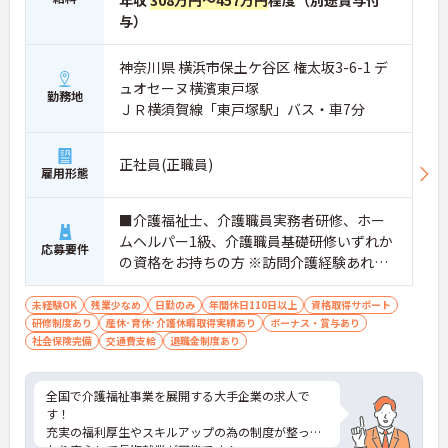
年収
308万円～457万円
程度（別途賞与付
与）
神奈川県 横浜市保土ケ谷区 権太坂3-6-1 デ
ュオセーヌ横濱東戸塚
勤務地
ＪＲ横須賀線「東戸塚駅」バス・車7分
正社員(正職員)
雇用形態
■介護福祉士、介護職員実務者研修、ホー
ムヘルパー1級、介護職員基礎研修いずれか
応募要件
の資格をお持ちの方 ※訪問介護経験あれば
尚可 ※未経験相談可能
未経験OK
残業少なめ
日勤のみ
年間休日110日以上
資格取得サポート
研修制度あり
産休･育休･介護休暇取得実績あり
ボーナス・賞与あり
社会保険完備
交通費支給
退職金制度あり
全国で介護福祉事業を展開する大手企業の求人で
す！
充実の福利厚生やスキルアップの為の制度が整って