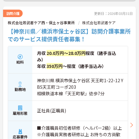
訪問介護
更新日：2026年03月31日
株式会社若武者ケア西・保土ヶ谷事業所
株式会社若武者ケア
【神奈川県／横浜市保土ヶ谷区】訪問介護事業所
でのサービス提供責任者募集！
月収
20.0万円～28.0万円
程度（諸手当込
み）
給料
年収
350万円
～程度（諸手当込み）
神奈川県 横浜市保土ケ谷区 天王町1-22-12 Y
BS天王町コーポ203
勤務地
相模鉄道本線「天王町駅」徒歩7分
正社員(正職員)
雇用形態
■介護職員初任者研修（ヘルパー2級）以上
※介護職員実務者研修以上 お持ちの方尚歓
応募要件