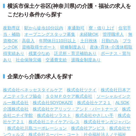
横浜市保土ケ谷区(神奈川県)の介護・福祉の求人を
こだわり条件から探す
夜勤専従
駅から徒歩10分以内
車通勤可
寮・借り上げ
住宅手
当・補助
オープニングスタッフ募集
未経験OK
管理職求人
無
資格OK
高収入
年間休日110日以上
土日祝休
日勤のみ
ブラ
ンクOK
資格取得サポート
研修制度あり
産休･育休･介護休暇取
得実績あり
残業少なめ
託児所・育児補助あり
ボーナス・賞与
あり
社会保険完備
交通費支給
退職金制度あり
企業から介護の求人を探す
株式会社ベネッセスタイルケア
株式会社ツクイ
株式会社日本ア
メニティライフ協会
ＳＯＭＰＯケア株式会社
ソーシャルインク
ルー株式会社
株式会社SOYOKAZE
株式会社ケア２１
ALSOK
介護株式会社
株式会社ケアリッツ・アンド・パートナーズ
株式
会社ニチイ学館
株式会社ソラスト
株式会社やさしい手
株式会
社ケア２１
株式会社ニチイケアパレス
株式会社サンガジャパン
株式会社川島コーポレーション
株式会社アンビス
株式会社サ
ンウェルズ
株式会社スーパー・コート
社会福祉法人ノテ福祉