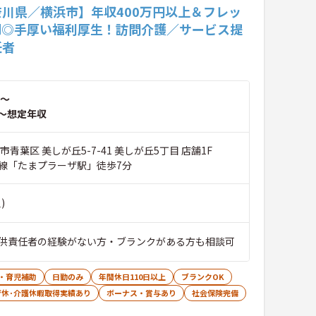
奈川県／横浜市】年収400万円以上＆フレッ
制◎手厚い福利厚生！訪問介護／サービス提
任者
～
～想定年収
市青葉区 美しが丘5-7-41 美しが丘5丁目 店舗1F
線「たまプラーザ駅」徒歩7分
)
供責任者の経験がない方・ブランクがある方も相談可
・育児補助
日勤のみ
年間休日110日以上
ブランクOK
育休･介護休暇取得実績あり
ボーナス・賞与あり
社会保険完備