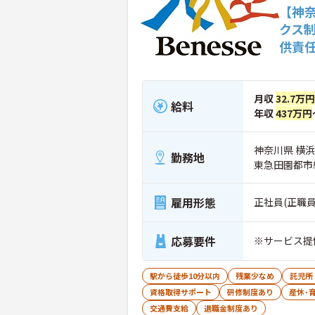
【神
クス
供責
月収
32.7万円
給料
年収
437万円
神奈川県 横浜
勤務地
東急田園都市
雇用形態
正社員(正職員
応募要件
※サービス提
駅から徒歩10分以内
残業少なめ
託児所
資格取得サポート
研修制度あり
産休･
交通費支給
退職金制度あり