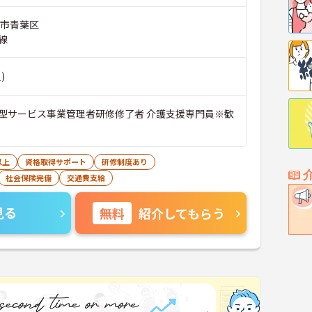
浜市青葉区
線
)
型サービス事業管理者研修修了者 介護支援専門員※歓
以上
資格取得サポート
研修制度あり
社会保険完備
交通費支給
見る
無料
紹介してもらう