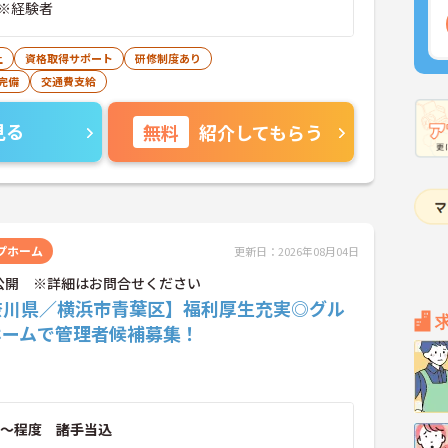
※経験者
上
資格取得サポート
研修制度あり
完備
交通費支給
見る
無料
紹介してもらう
プホーム
更新日：2026年08月04日
公開 ※詳細はお問合せください
奈川県／横浜市青葉区】福利厚生充実◎グル
ホームで管理者候補募集！
～程度 諸手当込