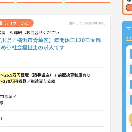
護（デイサービス）
更新日：2026年08月06日
マ
公開 ※詳細はお問合せください
お
奈川県／横浜市青葉区】年間休日120日★残
なめ◎社会福祉士の求人です
円～26.5万円
程度（諸手当込）＋前歴換算制度有り
～370万円
概算／別途賞与支給
浜市青葉区
線
)