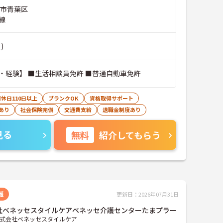
浜市青葉区
線
)
・経験】 ■生活相談員免許 ■普通自動車免許
休日110日以上
ブランクOK
資格取得サポート
あり
社会保険完備
交通費支給
退職金制度あり
見る
無料
紹介してもらう
護
更新日：2026年07月31日
社ベネッセスタイルケアベネッセ介護センターたまプラー
式会社ベネッセスタイルケア