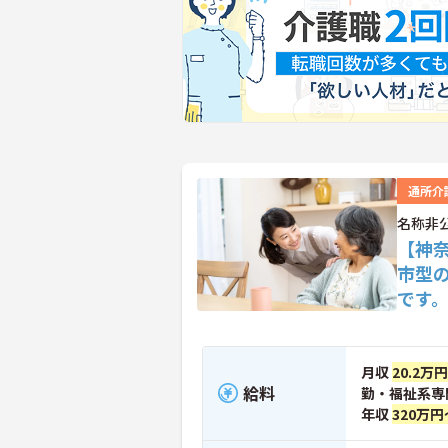
通所介
名称非
【神奈
市型
です
月収
20.2万
給料
勤・福祉系専
年収
320万円