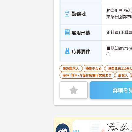
神奈川県 横
勤務地
東急田園都市
雇用形態
正社員(正職員
■認知症対応
応募要件
迎
管理職求人
残業少なめ
年間休日110日
産休･育休･介護休暇取得実績あり
高収入
詳細を