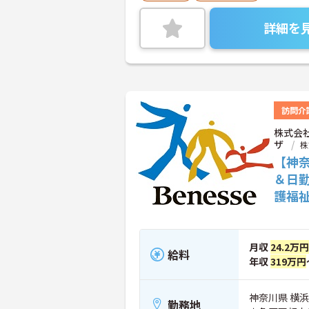
詳細を
訪問介
株式会
ザ
株
【神
＆日
護福
月収
24.2万円
給料
年収
319万円
神奈川県 横浜
勤務地