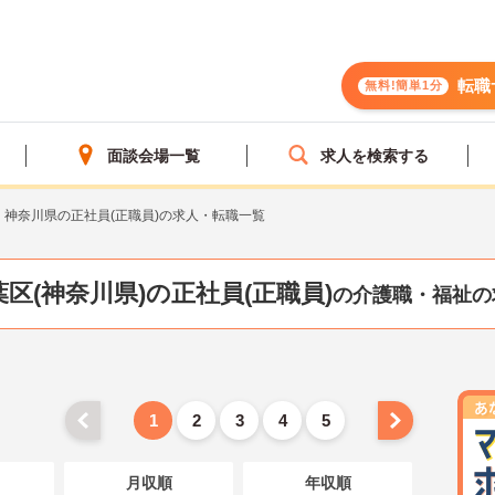
転職
無料!簡単1分
面談会場一覧
求人を検索する
神奈川県の正社員(正職員)の求人・転職一覧
区(神奈川県)の正社員(正職員)
の介護職・福祉の
1
2
3
4
5
月収順
年収順