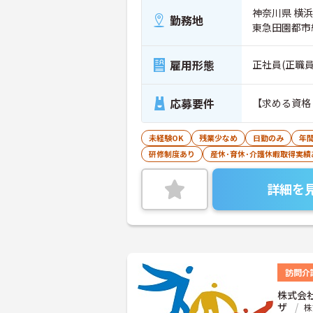
神奈川県 横
勤務地
東急田園都市
雇用形態
正社員(正職員
応募要件
【求める資格
未経験OK
残業少なめ
日勤のみ
年間
研修制度あり
産休･育休･介護休暇取得実績
詳細を
訪問介
株式会
ザ
株