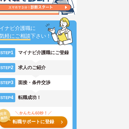
イナビ介護職に
気軽にご相談
下さい！
1
マイナビ介護職にご登録
STEP
2
求人のご紹介
STEP
3
面接・条件交渉
STEP
4
転職成功！
STEP
転職サポートに登録