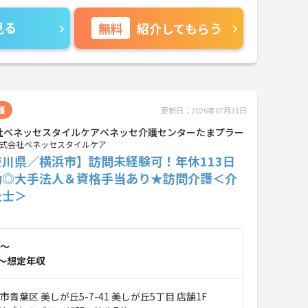
見る
無料
紹介してもらう
護
更新日：2026年07月31日
社ベネッセスタイルケアベネッセ介護センターたまプラー
式会社ベネッセスタイルケア
奈川県／横浜市】訪問未経験可！年休113日
勤◎大手法人＆資格手当あり★訪問介護＜介
祉士＞
～
～想定年収
市青葉区 美しが丘5-7-41 美しが丘5丁目 店舗1F