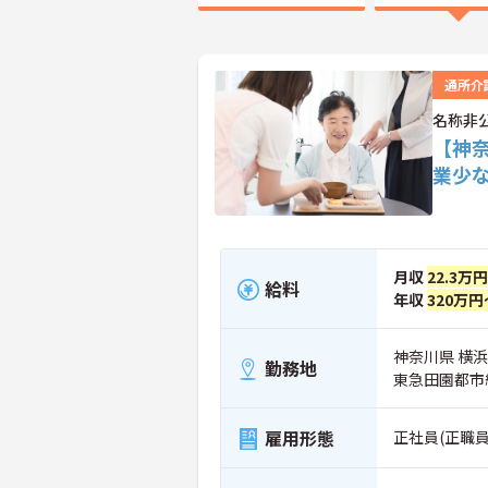
通所介
名称非
【神
業少
月収
22.3万
給料
年収
320万円
神奈川県 横
勤務地
東急田園都市
雇用形態
正社員(正職員