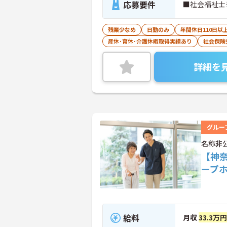
応募要件
■社会福祉士
残業少なめ
日勤のみ
年間休日110日以
産休･育休･介護休暇取得実績あり
社会保険
詳細を
グルー
名称非
【神
ープ
給料
月収
33.3万円