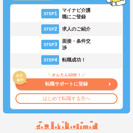
マイナビ介護
1
STEP
職にご登録
2
求人のご紹介
STEP
面接・条件交
3
STEP
渉
4
転職成功！
STEP
転職サポートに登録
はじめて転職する方へ