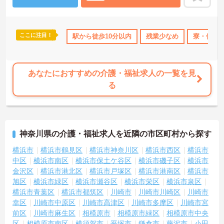
ています。
ご興味のある方には、面接対策ポイント等、さらに詳細をお話しし
ますのでお気軽にご相談ください！
ここに注目！
得サポート
研修制度あり
駅から徒歩10分以内
産休･育休･介護休暇取得実績あり
残業少なめ
寮・借り
夏～
あなたにおすすめの介護・福祉求人の一覧を見
る
神奈川県の介護・福祉求人を近隣の市区町村から探す
横浜市
横浜市鶴見区
横浜市神奈川区
横浜市西区
横浜市
中区
横浜市南区
横浜市保土ケ谷区
横浜市磯子区
横浜市
金沢区
横浜市港北区
横浜市戸塚区
横浜市港南区
横浜市
旭区
横浜市緑区
横浜市瀬谷区
横浜市栄区
横浜市泉区
横浜市青葉区
横浜市都筑区
川崎市
川崎市川崎区
川崎市
幸区
川崎市中原区
川崎市高津区
川崎市多摩区
川崎市宮
前区
川崎市麻生区
相模原市
相模原市緑区
相模原市中央
区
相模原市南区
横須賀市
平塚市
鎌倉市
藤沢市
小田