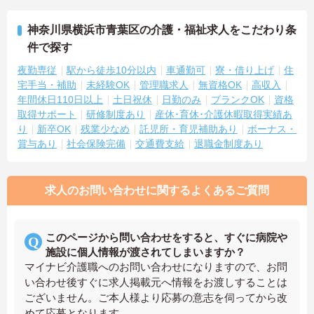
神奈川県横浜市青葉区の介護・福祉求人をこだわり条
件で探す
夜勤専従
駅から徒歩10分以内
車通勤可
寮・借り上げ
住
宅手当・補助
未経験OK
管理職求人
無資格OK
高収入
年間休日110日以上
土日祝休
日勤のみ
ブランクOK
資格
取得サポート
研修制度あり
産休･育休･介護休暇取得実績あ
り
新卒OK
残業少なめ
託児所・育児補助あり
ボーナス・
賞与あり
社会保険完備
交通費支給
退職金制度あり
求人のお問い合わせに関するよくあるご質問
このページから問い合わせをすると、すぐに病院や
施設に個人情報が渡されてしまいますか？
マイナビ介護職へのお問い合わせになりますので、お問
い合わせ後すぐに求人掲載元へ情報をお渡しすることは
ございません。ご本人様より応募の意志を伺ってから改
めて応募となります。