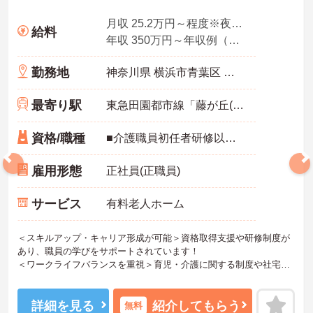
月収 25.2万円～程度※夜勤手当込
給料
年収 350万円～年収例（賞与2ヶ月、平均残業時間10時間／月を含む）
勤務地
神奈川県 横浜市青葉区 藤が丘2-9-1
最寄り駅
東急田園都市線「藤が丘(神奈川)駅」徒歩4分
資格/職種
■介護職員初任者研修以上 ※無資格の方も応募可（資格支援制度あり）
雇用形態
正社員(正職員)
サービス
有料老人ホーム
＜スキルアップ・キャリア形成が可能＞資格取得支援や研修制度が
あり、職員の学びをサポートされています！
＜ワークライフバランスを重視＞育児・介護に関する制度や社宅制
度、各種手当など、長く安心して働きやすい環境が整っています。
＜寄り添ったケアの実施＞利用者さまに深く寄り添ったサービスの
提供を目指し、職員の専門性を高めるような人材育成にも注力され
詳細を見る
紹介してもらう
無料