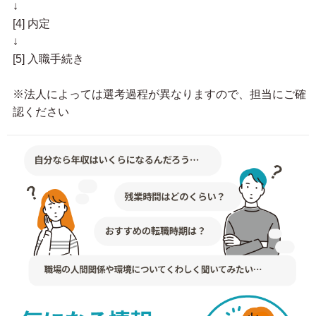
↓
[4] 内定
↓
[5] 入職手続き
※法人によっては選考過程が異なりますので、担当にご確
認ください