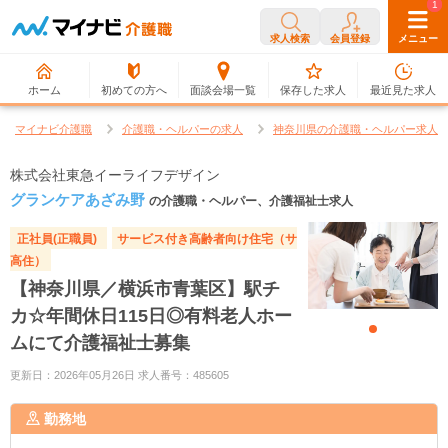
0
1
求人検索
会員登録
メニュー
ホーム
初めての方へ
面談会場一覧
保存した求人
最近見た求人
マイナビ介護職
介護職・ヘルパーの求人
神奈川県の介護職・ヘルパー求人
株式会社東急イーライフデザイン
グランケアあざみ野
の介護職・ヘルパー、介護福祉士求人
正社員(正職員)
サービス付き高齢者向け住宅（サ
高住）
【神奈川県／横浜市青葉区】駅チ
カ☆年間休日115日◎有料老人ホー
ムにて介護福祉士募集
更新日：2026年05月26日 求人番号：485605
勤務地