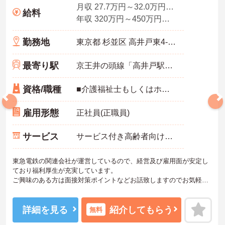
月収 27.7万円～32.0万円程度(諸手当込み)
給料
年収 320万円～450万円程度(諸手当込み)
勤務地
東京都 杉並区 高井戸東4-12-31
最寄り駅
京王井の頭線「高井戸駅」徒歩13分
資格/職種
■介護福祉士もしくはホームヘルパー2級以上の有資格者
雇用形態
正社員(正職員)
サービス
サービス付き高齢者向け住宅（サ高住）
東急電鉄の関連会社が運営しているので、経営及び雇用面が安定し
ており福利厚生が充実しています。
ご興味のある方は面接対策ポイントなどお話致しますのでお気軽に
お問い合わせください。
詳細を見る
紹介してもらう
無料