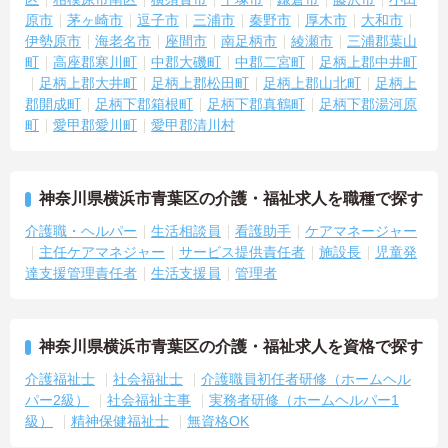
原市
茅ヶ崎市
逗子市
三浦市
秦野市
厚木市
大和市
伊勢原市
海老名市
座間市
南足柄市
綾瀬市
三浦郡葉山
町
高座郡寒川町
中郡大磯町
中郡二宮町
足柄上郡中井町
足柄上郡大井町
足柄上郡松田町
足柄上郡山北町
足柄上
郡開成町
足柄下郡箱根町
足柄下郡真鶴町
足柄下郡湯河原
町
愛甲郡愛川町
愛甲郡清川村
神奈川県横浜市青葉区の介護・福祉求人を職種で探す
介護職・ヘルパー
生活相談員
看護助手
ケアマネージャー
主任ケアマネジャー
サービス提供責任者
施設長
児童発
達支援管理責任者
生活支援員
管理者
神奈川県横浜市青葉区の介護・福祉求人を資格で探す
介護福祉士
社会福祉士
介護職員初任者研修（ホームヘル
パー2級）
社会福祉主事
実務者研修（ホームヘルパー1
級）
精神保健福祉士
無資格OK