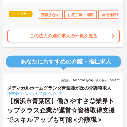
ここに注目！
手当・補助
日勤のみ
残業少なめ
年間休日110日以上
住宅手当・補助
資格取得サポート
年間休日110
この法人の別の求人の一覧を見る
あなたにおすすめの介護・福祉求人
更新日：2026年08月06日 求人番号：604952
メディカルホームグランダ青葉藤が丘の介護職求人
株式会社ベネッセスタイルケア
【横浜市青葉区】働きやすさ◎業界ト
ップクラス企業が運営☆資格取得支援
でスキルアップも可能＜介護職＞