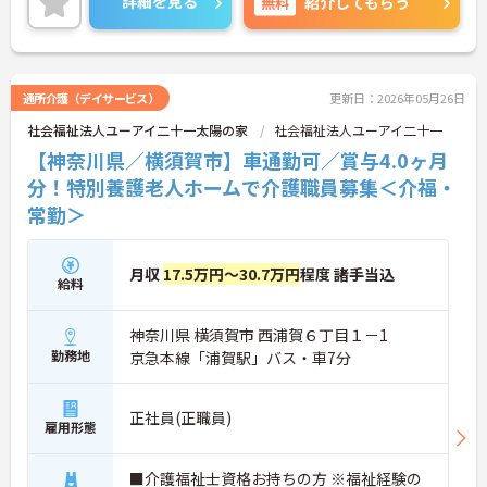
詳細を見る
無料
紹介してもらう
気を良くし、スタッフの笑顔につながるやりがいを
感じられます。
＜学びを応援！充実の研修と資格手当＞「管理職専
用研修」をはじめ、コンプライアンス研修や職種別
専門研修など、成長を支えるプログラムが豊富で
通所介護（デイサービス）
更新日：2026年05月26日
す。また、資格取得への評価も手厚く、スキルアッ
社会福祉法人ユーアイ二十一太陽の家
社会福祉法人ユーアイ二十一
プが収入アップにもつながります。
＜プライベートも大切にできる柔軟な働き方＞年間
【神奈川県／横須賀市】車通勤可／賞与4.0ヶ月
休日は110日以上あり、1時間単位で取得できる有給
分！特別養護老人ホームで介護職員募集＜介福・
休暇や、最大40日まで積み立てられる積立有給休暇
常勤＞
など、休みを取りやすい制度が整っています。
月収
17.5万円～30.7万円
程度 諸手当込
給料
神奈川県 横須賀市 西浦賀６丁目１－1
勤務地
京急本線「浦賀駅」バス・車7分
正社員(正職員)
雇用形態
■介護福祉士資格お持ちの方 ※福祉経験の