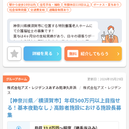
駅から徒歩10分以内
住宅手当・補助
年間休日110日以上
ボーナス・賞与あり
社会保険完備
交通費支給
退職金制度あり
神奈川県横須賀市に位置する特別養護老人ホームに
て介護福祉士の募集です！
賞与は4ヶ月分の支給実績があり、日々の頑張りが
しっかり給与に反映されます。モチベーションアッ
プにつながりますね♪また、最寄駅から徒歩圏内で
通勤に便利です。（原付・バイク通勤OK）
詳細を見る
無料
紹介してもらう
ご興味のある方には、面接対策ポイントなど、さら
に詳細をご案内しますのでお気軽にご相談くださ
い！
グループホーム
更新日：2026年05月29日
株式会社アズ・レジデンスあずみ苑津久井浜
株式会社アズ・レジデン
ス
【神奈川県／横須賀市】年収500万円以上目指せ
る！基本夜勤なし♪高齢者施設における施設長募
集
月収
33.0万円
～程度（諸手当込み）