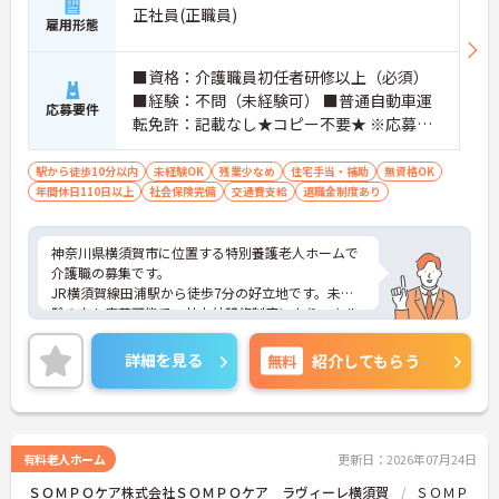
・住宅手当支給
正社員(正職員)
雇用形態
・退職金制度あり
→ 将来を見据えながら安定した働き方を目指せます
♪
■資格：介護職員初任者研修以上（必須）
■経験：不問（未経験可） ■普通自動車運
応募要件
転免許：記載なし★コピー不要★ ※応募資
■ 学びを深めて成長できる環境
格：介護職員初任者研修以上 必須 ※歓迎：
スキルアップを目指しやすい環境です
施設経験者優遇、実務者研修、介護福祉士
駅から徒歩10分以内
未経験OK
残業少なめ
住宅手当・補助
無資格OK
・社内研修制度あり
年間休日110日以上
社会保険完備
交通費支給
退職金制度あり
・社外研修制度あり
・多職種との連携体制
→ 専門性を高めながら成長を目指せます♪
神奈川県横須賀市に位置する特別養護老人ホームで
介護職の募集です。
JR横須賀線田浦駅から徒歩7分の好立地です。未経
験の方も応募可能で、社内外研修制度によりスキル
アップを目指せます。賞与は過去実績4ヶ月分、住宅
手当や処遇改善手当など各種手当も充実しており、
詳細を見る
無料
紹介してもらう
安定した環境で長く働きたい方におすすめです。
■ 未経験から成長を目指せる環境
有料老人ホーム
更新日：2026年07月24日
研修制度が充実している職場です
ＳＯＭＰＯケア株式会社ＳＯＭＰＯケア ラヴィーレ横須賀
ＳＯＭＰ
・未経験応募可