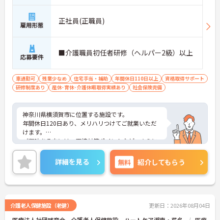
正社員(正職員)
雇用形態
■介護職員初任者研修（ヘルパー2級）以上
応募要件
車通勤可
残業少なめ
住宅手当・補助
年間休日110日以上
資格取得サポート
研修制度あり
産休･育休･介護休暇取得実績あり
社会保険完備
神奈川県横須賀市に位置する施設です。
年間休日120日あり、メリハリつけてご就業いただ
けます。
ご興味ある方には、面接対策ポイントなど、さらに
詳細をお話しいたしますのでお気軽にご相談くださ
い！
詳細を見る
無料
紹介してもらう
介護老人保健施設（老健）
更新日：2026年08月04日
医療法人社団哺育会 介護老人保健施設 ハートケア湘南・芦名
医療