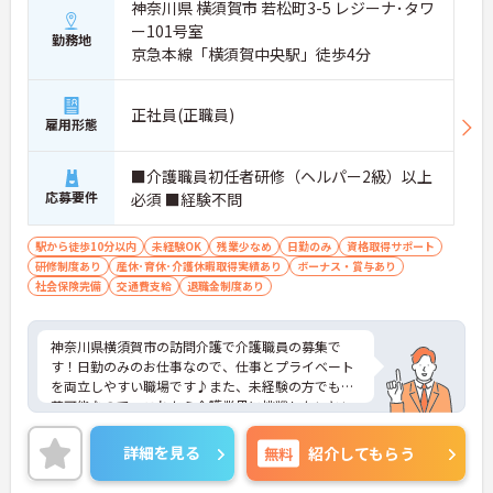
神奈川県 横須賀市 若松町3-5 レジーナ･タワ
いますが、介護度はお客様によって様々。食事や入
浴、排泄などの日常生活を支援しながら、まるで家
ー101号室
勤務地
族のように温かい時間を共有できます。「流れ作業
京急本線「横須賀中央駅」徒歩4分
ではなく、じっくりと人と向き合いたい」という方
にぴったりの環境です。
＜手厚い指導と資格支援＞入社後は2週間程度の研
正社員(正職員)
雇用形態
修期間があり、先輩と一緒に業務を覚えながら、少
しずつ独り立ちを目指せます。また、入社後のキャ
リアアップ制度や、就業後の資格取得を積極的にサ
■介護職員初任者研修（ヘルパー2級）以上
ポートする体制が整っています。
応募要件
必須 ■経験不問
＜大手・日本生命グループだからこその安定感＞
「全国約1,900カ所を展開し、日本生命グループに
加わった大手企業ならではのコンプライアンスと福
駅から徒歩10分以内
未経験OK
残業少なめ
日勤のみ
資格取得サポート
利厚生の充実度が安心の決め手です。基本給に加え
研修制度あり
産休･育休･介護休暇取得実績あり
ボーナス・賞与あり
て最大2万円の勤続年数手当や、早朝・夜間・深夜
社会保険完備
交通費支給
退職金制度あり
手当等も支給されるので頑張りが収入に直結しま
す。退職金や退職慰労金制度も整っているため、年
齢を重ねても将来の不安を感じることなく、長く腰
神奈川県横須賀市の訪問介護で介護職員の募集で
を据えて働き続けられる環境です。
す！日勤のみのお仕事なので、仕事とプライベート
を両立しやすい職場です♪また、未経験の方でも応
募可能なので、これから介護業界に挑戦したいとい
う方にピッタリ！ご興味のある方は、面接ポイント
をお伝えしますので、お気軽にご連絡ください。
詳細を見る
無料
紹介してもらう