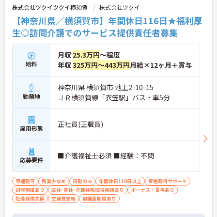
株式会社ツクイツクイ横須賀
株式会社ツクイ
【神奈川県／横須賀市】年間休日116日★福利厚
生◎訪問介護でのサービス提供責任者募集
月収
25.3万円
～程度
給料
年収
325万円～443万円
月給×12ヶ月＋賞与
神奈川県 横須賀市 池上2-10-15
勤務地
ＪＲ横須賀線「衣笠駅」バス・車5分
正社員(正職員)
雇用形態
■介護福祉士必須 ■経験：不問
応募要件
車通勤可
残業少なめ
日勤のみ
年間休日110日以上
資格取得サポート
研修制度あり
産休･育休･介護休暇取得実績あり
ボーナス・賞与あり
社会保険完備
交通費支給
退職金制度あり