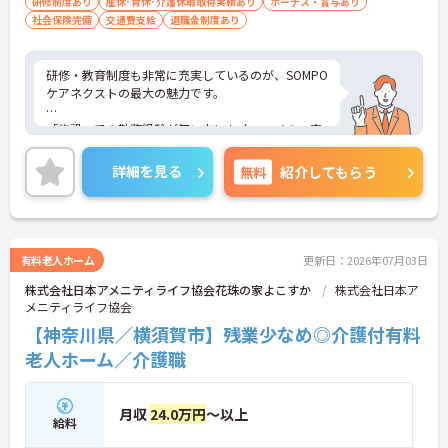
研修制度あり
産休･育休･介護休暇取得実績あり
ボーナス・賞与あり
社会保険完備
交通費支給
退職金制度あり
研修・教育制度も非常に充実しているのが、SOMPO
ケアネクストの最大の魅力です。
「施設」での勤務経験が無い方にもオススメの、充
実の受け入れ態勢が完備されています。2016年4月
に東京都港区の本社近くに「研修センター」がOPE
詳細を見る
無料
紹介してもらう
N！模擬施設となっており、全職種共通でリアルな
研修が受けられます。このような取り組みも業界で
は非常にめずらしいものとなっており、社員思いの
環境がしっかりと完備されている企業ですので、長
く働くにはオススメの環境です。
有料老人ホーム
更新日：2026年07月03日
株式会社日本アメニティライフ協会花珠の家よこすか
株式会社日本ア
メニティライフ協会
【神奈川県／横須賀市】残業少なめ◎介護付有料
老人ホーム／介護職
月収
24.0万円
～以上
給料