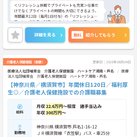
＜リフレッシュ休暇でプライベートも充実＞仕事だ
けでなくプライベートの時間も大切にできるよう、
年間最大12日（毎月1日付与）の「リフレッシュ休
暇」という独自の制度があります。有給休暇とは別
に付与されるため、これらを組み合わせて連休を取
得し、旅行や趣味を楽しむスタッフも多くいます。
詳細を見る
無料
紹介してもらう
また、残業は月平均10時間程度と少なめで、夜勤も
ないため、生活リズムを整えやすく、無理なく長く
働き続けられる環境です。
＜専門性を磨ける！「あたりまえの生活」を支える
プロへ＞サービス提供責任者として、お客様が望む
介護老人保健施設（老健）
更新日：2026年08月04日
生活を実現するためにケアプランを調整し、ヘルパ
医療法人社団哺育会 介護老人保健施設 ハートケア湘南・芦名
医療
ーへの指示や連携を行う重要なポジションです。業
法人社団哺育会 介護老人保健施設 ハートケア湘南・芦名
務効率化のために業務用スマホの貸与もあり、スム
ーズに業務を行えます。お客様の「あたりまえの日
【神奈川県／横須賀市】年間休日120日／福利厚
常生活」を支えるプロフェッショナルとしてスキル
生◎／介護老人保健施設での介護職募集
を磨けるだけでなく、キャリアアップ制度を通じて
将来的なステップアップも目指せます。
月収
22.6万円
～程度 諸手当込み
給料
年収
300万円
～
神奈川県 横須賀市 芦名1-16-12
勤務地
ＪＲ横須賀線「衣笠駅」バス・車25分