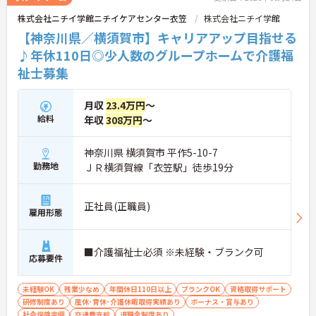
せる環境です＞大手ならではの丁寧な拠点研修や半
株式会社ニチイ学館ニチイケアセンター衣笠
株式会社ニチイ学館
年間のOJTがあり、新しい職場への不安をしっかり
【神奈川県／横須賀市】キャリアアップ目指せる
解消できます。1ユニット9名の少人数制グループホ
ームのため、お客様と1対1で深く関わるケアが叶う
♪年休110日◎少人数のグループホームで介護福
のも大きな魅力。ゆくゆくはサービス管理者研修を
祉士募集
受講し、施設長やケアマネジャーへステップアップ
できる明確なキャリアマップが用意されています
＜手厚い子育て支援！プライベートも大切にできる
月収
23.4万円
～
環境＞ 「ワークライフバランスを重視する方にも大
給料
年収
308万円
～
変おすすめの求人です。希望を考慮したシフト作成
や半日単位で取得できる有給休暇など、無理なく働
ける体制が整っています。特に子育て支援が手厚
神奈川県 横須賀市 平作5-10-7
く、10～18歳のお子様を対象とした『子ども手当』
勤務地
ＪＲ横須賀線「衣笠駅」徒歩19分
や、企業主導型保育所の利用手当（月1万円）など
も充実！ご家族の急な体調不良時には家族愛休暇も
利用でき、ライフステージが変わっても安心のサポ
正社員(正職員)
雇用形態
ート体制です。
■介護福祉士必須 ※未経験・ブランク可
応募要件
未経験OK
残業少なめ
年間休日110日以上
ブランクOK
資格取得サポート
研修制度あり
産休･育休･介護休暇取得実績あり
ボーナス・賞与あり
社会保険完備
交通費支給
退職金制度あり