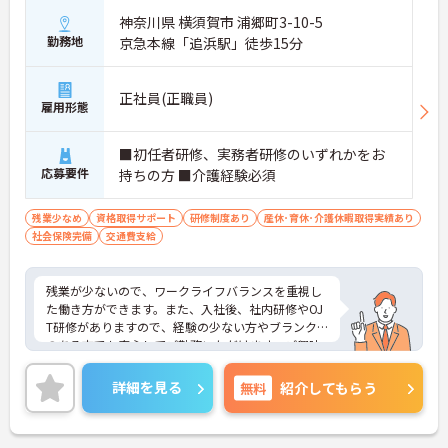
神奈川県 横須賀市 浦郷町3-10-5
勤務地
京急本線「追浜駅」徒歩15分
正社員(正職員)
雇用形態
■初任者研修、実務者研修のいずれかをお
応募要件
持ちの方 ■介護経験必須
残業少なめ
資格取得サポート
研修制度あり
産休･育休･介護休暇取得実績あり
社会保険完備
交通費支給
残業が少ないので、ワークライフバランスを重視し
た働き方ができます。また、入社後、社内研修やOJ
T研修がありますので、経験の少ない方やブランク
のある方でも安心してご勤務いただけます。ご興味
ある方には、面接のポイントなど、さらに詳細をお
話致しますのでお気軽にご相談ください。
詳細を見る
無料
紹介してもらう