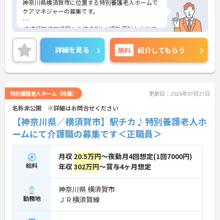
神奈川県横須賀市に位置する特別養護老人ホームで
ケアマネジャーの募集です。
JR横須賀線田浦駅から徒歩7分の通勤便利な立地で
す。日勤のみで月平均残業3時間と少なく、ワークラ
イフバランスを保ちながら働きやすい環境です。賞
詳細を見る
無料
紹介してもらう
与実績4ヶ月分や住宅手当の支給もあり、待遇面も
魅力です。社内外研修制度が整っており、スキルア
ップも目指せます。
特別養護老人ホーム（特養）
更新日：2026年07月27日
■ 働きやすさを大切にできる環境
名称非公開 ※詳細はお問合せください
メリハリをつけて働きやすい環境です
【神奈川県／横須賀市】駅チカ♪特別養護老人ホ
・日勤のみの勤務
ームにて介護職の募集です＜正職員＞
・月平均残業3時間
・年間休日112日
→ プライベートの時間も確保しながら長く働きやす
月収
20.5万円
～夜勤月4回想定(1回7000円)
い職場です♪
給料
年収
302万円
～賞与4ヶ月想定
■ 安定収入を目指せる待遇面
神奈川県 横須賀市
勤務地
ＪＲ横須賀線
安心して勤務を続けやすい環境です
・賞与実績4ヶ月分