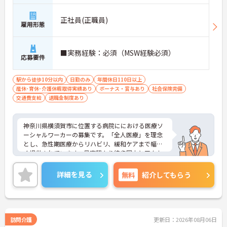
正社員(正職員)
雇用形態
■実務経験：必須（MSW経験必須）
応募要件
駅から徒歩10分以内
日勤のみ
年間休日110日以上
産休･育休･介護休暇取得実績あり
ボーナス・賞与あり
社会保険完備
交通費支給
退職金制度あり
神奈川県横須賀市に位置する病院ににおける医療ソ
ーシャルワーカーの募集です。「全人医療」を理念
とし、急性期医療からリハビリ、緩和ケアまで幅広
く提供されています。最寄駅より徒歩圏内とアクセ
スに便利な立地にあります。
年間休日は120日もあります。プライベートを大切
詳細を見る
無料
紹介してもらう
にしながらご勤務いただけます。また、24時間利用
可能な託児施設があり、子育て世代の方も安心して
ご勤務いただけます。
ご興味のある方には、面接対策ポイントなど、さら
に詳細をご案内しますのでお気軽にご相談くださ
訪問介護
更新日：2026年08月06日
い！