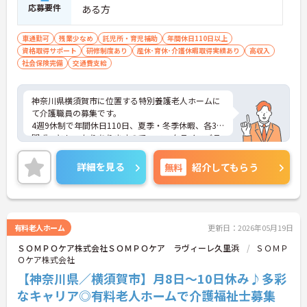
応募要件
ある方
車通勤可
残業少なめ
託児所・育児補助
年間休日110日以上
資格取得サポート
研修制度あり
産休･育休･介護休暇取得実績あり
高収入
社会保険完備
交通費支給
神奈川県横須賀市に位置する特別養護老人ホームに
て介護職員の募集です。
4週9休制で年間休日110日、夏季・冬季休暇、各3日
間ずつとしっかりありますので、ワークライフバラ
ンスを大事にする方にもおすすめです！
ご興味のある方には、面接対策ポイントなど、さら
詳細を見る
無料
紹介してもらう
に詳細をお話しいたしますので、お気軽にご相談く
ださい。
有料老人ホーム
更新日：2026年05月19日
ＳＯＭＰＯケア株式会社ＳＯＭＰＯケア ラヴィーレ久里浜
ＳＯＭＰ
Ｏケア株式会社
【神奈川県／横須賀市】月8日～10日休み♪多彩
なキャリア◎有料老人ホームで介護福祉士募集