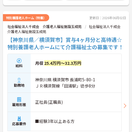
特別養護老人ホーム（特養）
更新日：2026年06月02日
社会福祉法人千成会 介護老人福祉施設玉成苑
社会福祉法人千成会
介護老人福祉施設玉成苑
【神奈川県／横須賀市】賞与4ヶ月分と高待遇☆
特別養護老人ホームにて介護福祉士の募集です！
月収
25.4万円～32.3万円
給料
神奈川県 横須賀市 長浦町5-80-1
勤務地
ＪＲ横須賀線「田浦駅」徒歩8分
正社員(正職員)
雇用形態
■経験3年以上ある方
応募要件