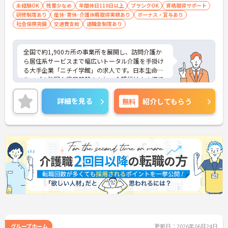
未経験OK
残業少なめ
年間休日110日以上
ブランクOK
資格取得サポート
研修制度あり
産休･育休･介護休暇取得実績あり
ボーナス・賞与あり
社会保険完備
交通費支給
退職金制度あり
全国で約1,900カ所の事業所を展開し、訪問介護か
ら居住系サービスまで幅広いトータル介護を手掛け
る大手企業「ニチイ学館」の求人です。日本生命グ
ループの強固な経営基盤のもと、介護福祉士の資格
を最大限に活かしてキャリアアップできる環境が整
っています。毎月1万8000円の資格手当が支給され
詳細を見る
無料
紹介してもらう
るだけでなく、将来的にサービス管理者や拠点管理
者、ケアマネジャーへと進むための「サービス管理
者研修」等の充実した支援制度が魅力です。20～30
代が成長を実感できる明確なキャリアマップがある
一方で、40～60代の方も安心できる最大2万円の勤
続年数手当や退職金制度などの福利厚生を完備して
います。企業主導型保育所の利用や10～18歳のお子
様への子ども手当などライフステージの変化にも対
応しており、グループホームでの1対1の丁寧なケア
という現場のやりがいを感じながら、確かなキャリ
アと長期的な働きやすさの両方を手に入れられる職
場です。
＜介護福祉士の資格を活かし、さらなる高みを目指
グループホーム
更新日：2026年06月24日