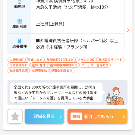
解消できます。1ユニット9名の少人数制グループホ
神奈川県 横須賀市 佐原1-4-20
ームのため、お客様と1対1で深く関わるケアが叶う
勤務地
京急久里浜線「北久里浜駅」徒歩18分
のも大きな魅力。ゆくゆくはサービス管理者研修を
受講し、施設長やケアマネジャーへステップアップ
できる明確なキャリアマップが用意されています
正社員(正職員)
雇用形態
＜手厚い子育て支援！プライベートも大切にできる
環境＞ 「ワークライフバランスを重視する方にも大
変おすすめの求人です。希望を考慮したシフト作成
■介護職員初任者研修（ヘルパー2級）以上
や半日単位で取得できる有給休暇など、無理なく働
応募要件
必須 ※未経験・ブランク可
ける体制が整っています。特に子育て支援が手厚
く、10～18歳のお子様を対象とした『子ども手当』
未経験OK
や、企業主導型保育所の利用手当（月1万円）など
残業少なめ
年間休日110日以上
ブランクOK
資格取得サポート
研修制度あり
も充実！ご家族の急な体調不良時には家族愛休暇も
産休･育休･介護休暇取得実績あり
ボーナス・賞与あり
社会保険完備
利用でき、ライフステージが変わっても安心のサポ
交通費支給
退職金制度あり
ート体制です。
全国で約1,900カ所の介護事業所を展開し、訪問介
護などの在宅系からグループホームなどの居住系ま
で幅広い「トータル介護」を提供している大手企業
です（2026年4月時点）。2024年6月からは日本生
命グループの一員となり、さらに安定した経営基盤
のもとでお客様に安心をお届けしています。職員一
詳細を見る
無料
紹介してもらう
人ひとりの「働きやすさ」と「キャリア」を大切に
する社風が特徴です。福利厚生が非常に充実してお
り、10歳～18歳のお子様を持つ方への「子ども手