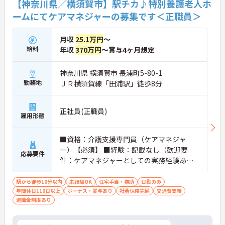
【神奈川県／横須賀市】駅チカ♪特別養護老人ホ
ームにてケアマネジャーの募集です＜正職員＞
月収
25.1万円
～
給料
年収
370万円
～賞与4ヶ月想定
神奈川県 横須賀市 長浦町5-80-1
勤務地
ＪＲ横須賀線「田浦駅」徒歩8分
正社員(正職員)
雇用形態
■資格：介護支援専門員（ケアマネジャ
ー）【必須】 ■経験：記載なし（歓迎要
応募要件
件：ケアマネジャーとしての実務経験あれ
ば尚可） ■普通自動車運転免許：記載なし
★コピー不要★
駅から徒歩10分以内
未経験OK
住宅手当・補助
日勤のみ
年間休日110日以上
ボーナス・賞与あり
社会保険完備
交通費支給
退職金制度あり