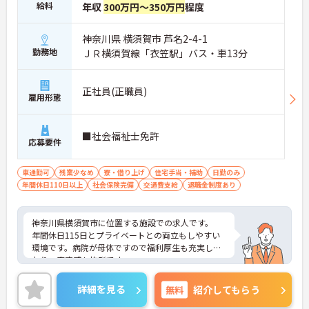
給料
年収
300万円～350万円
程度
神奈川県 横須賀市 芦名2-4-1
勤務地
ＪＲ横須賀線「衣笠駅」バス・車13分
正社員(正職員)
雇用形態
■社会福祉士免許
応募要件
車通勤可
残業少なめ
寮・借り上げ
住宅手当・補助
日勤のみ
年間休日110日以上
社会保険完備
交通費支給
退職金制度あり
神奈川県横須賀市に位置する施設での求人です。
年間休日115日とプライベートとの両立もしやすい
環境です。病院が母体ですので福利厚生も充実して
おり、安定感も抜群です。
ご興味のある方はお気軽にお問い合わせ下さい。
詳細を見る
無料
紹介してもらう