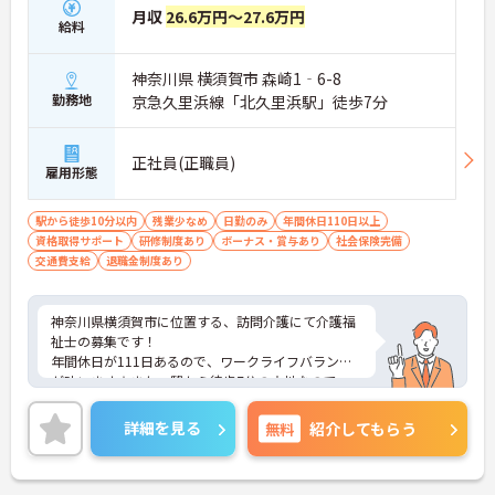
月収
26.6万円～27.6万円
給料
神奈川県 横須賀市 森崎1‐6-8
勤務地
京急久里浜線「北久里浜駅」徒歩7分
正社員(正職員)
雇用形態
駅から徒歩10分以内
残業少なめ
日勤のみ
年間休日110日以上
資格取得サポート
研修制度あり
ボーナス・賞与あり
社会保険完備
交通費支給
退職金制度あり
神奈川県横須賀市に位置する、訪問介護にて介護福
祉士の募集です！
年間休日が111日あるので、ワークライフバランス
が叶います☆また、駅から徒歩7分の立地なので、
通勤らくらくです♪
ご興味のある方には、面接対策ポイントなど、さら
詳細を見る
無料
紹介してもらう
に詳細をお話しいたしますのでお気軽にご相談くだ
さい！