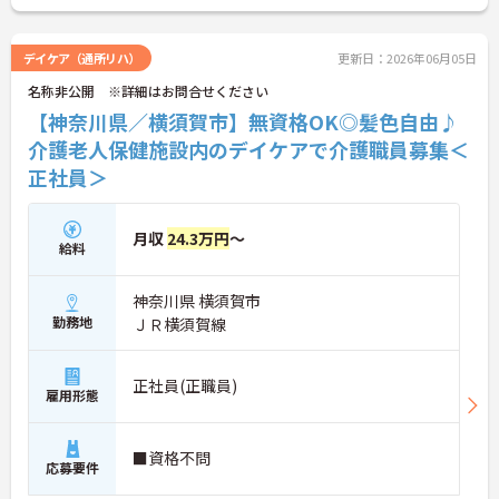
デイケア（通所リハ）
更新日：2026年06月05日
名称非公開 ※詳細はお問合せください
【神奈川県／横須賀市】無資格OK◎髪色自由♪
介護老人保健施設内のデイケアで介護職員募集＜
正社員＞
月収
24.3万円
～
給料
神奈川県 横須賀市
勤務地
ＪＲ横須賀線
正社員(正職員)
雇用形態
■資格不問
応募要件