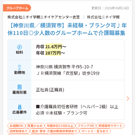
当」や、自社の企業主導型保育所を利用する際の
「保育利用手当」など、仕事と子育ての両立を強力
グループホーム
更新日：2026年06月24日
にバックアップしています。 また、資格取得を目指
株式会社ニチイ学館ニチイケアセンター衣笠
株式会社ニチイ学館
せる支援制度（会社負担やキャッシュバック）が整
っており、スキルアップやキャリアアップ（サービ
【神奈川県／横須賀市】未経験・ブランク可♪年
ス提供責任者、管理者など）に向けた段階的な研修
休110日◎少人数のグループホームで介護職募集
も豊富です。日々の頑張りは手当や賃金制度でしっ
かりと評価されるため、高いモチベーションを保ち
ながら長く安心して働ける環境です。
月収
21.6万円
～
給料
年収
287万円
～
＜家庭的で温かい！少人数のグループホーム＞家庭
的な雰囲気の中で、お一人おひとりに寄り添ったケ
アができるのが魅力です。認知症の方を対象として
神奈川県 横須賀市 平作5-10-7
いますが、介護度はお客様によって様々。食事や入
勤務地
ＪＲ横須賀線「衣笠駅」徒歩19分
浴、排泄などの日常生活を支援しながら、まるで家
族のように温かい時間を共有できます。「流れ作業
ではなく、じっくりと人と向き合いたい」という方
正社員(正職員)
雇用形態
にぴったりの環境です。
＜手厚い指導と資格支援＞入社後は2週間程度の研
修期間があり、先輩と一緒に業務を覚えながら、少
■介護職員初任者研修（ヘルパー2級）以上
しずつ独り立ちを目指せます。また、入社後のキャ
応募要件
必須 ※未経験・ブランク可
リアアップ制度や、就業後の資格取得を積極的にサ
ポートする体制が整っています。
＜大手・日本生命グループだからこその安定感＞
未経験OK
残業少なめ
年間休日110日以上
ブランクOK
資格取得サポート
「全国約1,900カ所を展開し、日本生命グループに
研修制度あり
産休･育休･介護休暇取得実績あり
ボーナス・賞与あり