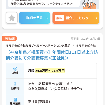
年間休日が120日あるので、ワークライフバランス
が叶います☆
また、住宅手当がある為、生活面の負担を軽減し、
安心して長く勤務していただけます♪
詳細を見る
無料
紹介してもらう
さらに、マイカー通勤可能なので通勤らくらくです
◎
ご興味のある方には、面接対策ポイントなど、さら
に詳細をお話しいたしますのでお気軽にご相談くだ
さい！
訪問介護
更新日：2026年08月04日
ミモザ株式会社ミモザヘルパーステーション久里浜
ミモザ株式会社
【神奈川県／横須賀市】年間休日111日以上☆訪
問介護にて介護職募集＜正社員＞
月収
24.8万円～27.6万円
給料
神奈川県 横須賀市 森崎1‐6-8
勤務地
京急久里浜線「北久里浜駅」徒歩7分
正社員(正職員)
雇用形態