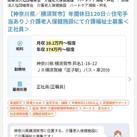
法人社団哺育会 介護老人保健施設 ハートケア湘南・芦名
【神奈川県／横須賀市】年間休日120日☆住宅手
当あり♪介護老人保健施設にて介護福祉士募集＜
正社員＞
月収
28.2万円
～程度
給料
年収
374万円
～程度
神奈川県 横須賀市 芦名1-16-12
勤務地
ＪＲ横須賀線「逗子駅」バス・車20分
正社員(正職員)
雇用形態
車通勤可
残業少なめ
住宅手当・補助
年間休日110日以上
資格取得サポート
研修制度あり
産休･育休･介護休暇取得実績あり
ボーナス・賞与あり
社会保険完備
退職金制度あり
神奈川県横須賀市に位置する、介護老人保健施設に
て介護福祉士募集です！