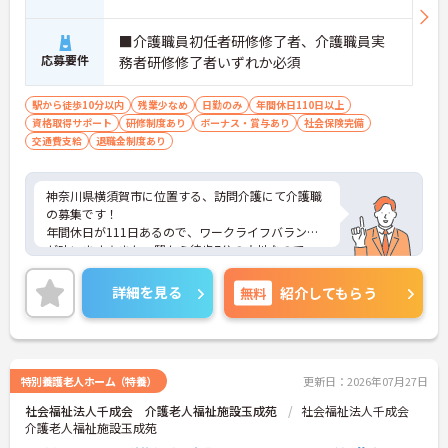
■介護職員初任者研修修了者、介護職員実
応募要件
務者研修修了者いずれか必須
駅から徒歩10分以内
残業少なめ
日勤のみ
年間休日110日以上
資格取得サポート
研修制度あり
ボーナス・賞与あり
社会保険完備
交通費支給
退職金制度あり
神奈川県横須賀市に位置する、訪問介護にて介護職
の募集です！
年間休日が111日あるので、ワークライフバランス
が叶います☆また、駅から徒歩7分の立地なので、
通勤らくらくです♪
ご興味のある方には、面接対策ポイントなど、さら
詳細を見る
無料
紹介してもらう
に詳細をお話しいたしますのでお気軽にご相談くだ
さい！
特別養護老人ホーム（特養）
更新日：2026年07月27日
社会福祉法人千成会 介護老人福祉施設玉成苑
社会福祉法人千成会
介護老人福祉施設玉成苑