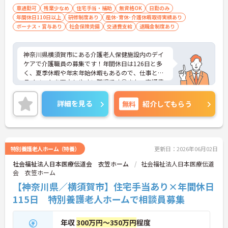
車通勤可
残業少なめ
住宅手当・補助
無資格OK
日勤のみ
年間休日110日以上
研修制度あり
産休･育休･介護休暇取得実績あり
ボーナス・賞与あり
社会保険完備
交通費支給
退職金制度あり
神奈川県横須賀市にある介護老人保健施設内のデイ
ケアで介護職員の募集です！年間休日は126日と多
く、夏季休暇や年末年始休暇もあるので、仕事とプ
ライベートを両立しやすい職場です◎また、交通費
支給はもちろん、住宅手当をはじめとした各種手当
に加え、昇給や3ヵ月分の賞与実績ありで待遇面も
詳細を見る
無料
紹介してもらう
ばっちり！退職金制度もあるので、安心して長く働
きやすい環境が整っています♪ご興味のある方は面
接ポイントをお伝えしますので、お気軽にご連絡く
ださい！
特別養護老人ホーム（特養）
更新日：2026年06月02日
社会福祉法人日本医療伝道会 衣笠ホーム
社会福祉法人日本医療伝道
会 衣笠ホーム
【神奈川県／横須賀市】住宅手当あり×年間休日
115日 特別養護老人ホームで相談員募集
年収
300万円～350万円
程度