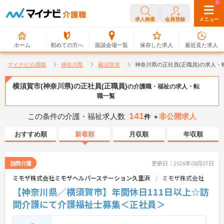
0
0
求人検索
会員登録
メニュー
ホーム
初めての方へ
面談会場一覧
保存した求人
最近見た求人
マイナビ介護職
神奈川県
横須賀市
神奈川県の正社員(正職員)の求人・
横須賀市(神奈川県)の正社員(正職員)
の介護職・福祉の求人・転
職一覧
141
この条件の介護・福祉求人数
非公開求人
件 ＋
おすすめ順
新着順
月収順
年収順
訪問介護
更新日：2026年08月07日
ミモザ株式会社ミモザヘルパーステーション久里浜
ミモザ株式会社
【神奈川県／横須賀市】年間休日111日以上☆訪
問介護にて介護福祉士募集＜正社員＞