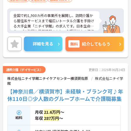
全国で約1,900カ所の事業所を展開し、訪問介護か
ら居住系サービスまで幅広いトータル介護を手掛け
る大手企業「ニチイ学館」の求人です。日本生命グ
ループの強固な経営基盤のもと、介護福祉士の資格
を最大限に活かしてキャリアアップできる環境が整
っています。毎月1万8000円の資格手当が支給され
詳細を見る
無料
紹介してもらう
るだけでなく、将来的にサービス管理者や拠点管理
者、ケアマネジャーへと進むための「サービス管理
者研修」等の充実した支援制度が魅力です。20～30
代が成長を実感できる明確なキャリアマップがある
一方で、40～60代の方も安心できる最大2万円の勤
通所介護（デイサービス）
更新日：2026年06月24日
続年数手当や退職金制度などの福利厚生を完備して
株式会社ニチイ学館ニチイケアセンター横須賀佐原
株式会社ニチイ学
います。企業主導型保育所の利用や10～18歳のお子
館
様への子ども手当などライフステージの変化にも対
応しており、グループホームでの1対1の丁寧なケア
【神奈川県／横須賀市】未経験・ブランク可♪年
という現場のやりがいを感じながら、確かなキャリ
休110日◎少人数のグループホームで介護職募集
アと長期的な働きやすさの両方を手に入れられる職
場です。
月収
21.6万円
～
＜介護福祉士の資格を活かし、さらなる高みを目指
給料
年収
287万円
～
せる環境です＞大手ならではの丁寧な拠点研修や半
年間のOJTがあり、新しい職場への不安をしっかり