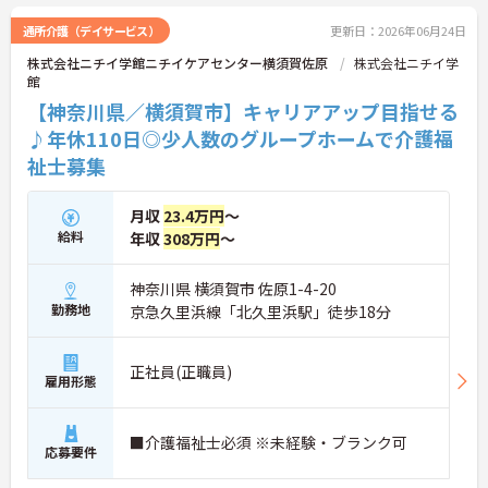
通所介護（デイサービス）
更新日：2026年06月24日
株式会社ニチイ学館ニチイケアセンター横須賀佐原
株式会社ニチイ学
館
【神奈川県／横須賀市】キャリアアップ目指せる
♪年休110日◎少人数のグループホームで介護福
祉士募集
月収
23.4万円
～
給料
年収
308万円
～
神奈川県 横須賀市 佐原1-4-20
勤務地
京急久里浜線「北久里浜駅」徒歩18分
正社員(正職員)
雇用形態
■介護福祉士必須 ※未経験・ブランク可
応募要件