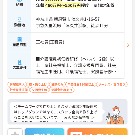
給料
年収
460万円～550万円
程度 ※想定年収
神奈川県 横須賀市 津久井1-16-57
勤務地
京急久里浜線「津久井浜駅」徒歩11分
正社員(正職員)
雇用形態
■介護職員初任者研修（ヘルパー2級）以
上 ※社会福祉士、介護支援専門員、社会
応募要件
福祉主事任用、介護福祉士、実務者研修歓
迎 ■管理職、生活相談員、サービス提供責
任者、またはそれらに類する職種での業務
管理職求人
寮・借り上げ
日勤のみ
年間休日110日以上
ボーナス・賞与あり
社会保険完備
交通費支給
経験をお持ちの方 ■普通自動車免許（AT
退職金制度あり
限定可）必須
＜チームワークで作り上げる温かい職場＞施設運営
はトップダウンではなく、スタッフ全員で作り上げ
ることを大切にしています。「みんなが気持ちよく
働ける環境」を目指し、チームワークを重視してい
るのが特徴です。裁量が大きく任される部分も多い
ため、アイデアや気配りがダイレクトに施設の雰囲