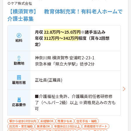
Ｏケア株式会社
・社内研修制度あり
・社外研修制度あり
【横須賀市】 教育体制充実！有料老人ホームで
→ 基礎から知識や技術を身につけながら成長を目指
介護士募集
せます♪
月収
22.8万円～25.0万円
※諸手当込み
■ 手当充実で安心して働ける職場
年収
312万円～342万円
程度（賞与2回想
給料
定）
待遇面が整った環境です
・住宅手当支給
・処遇改善手当支給
神奈川県 横須賀市 安浦町2-23-1
・年末年始出勤手当あり
勤務地
京急本線「県立大学駅」徒歩2分
→ 収入面の安心感を持ちながら勤務しやすい環境で
す♪
正社員(正職員)
雇用形態
■ 駅近で無理なく通勤しやすい環境
■介護福祉士免許、介護職員初任者研修修
通勤利便性も魅力です
了（ヘルパー2級）以上 ※資格見込みの方も
・田浦駅から徒歩7分
応募要件
可
・バイク通勤可
・自転車通勤可
→ 自分に合った通勤方法を選択しやすい環境です♪
駅から徒歩10分以内
未経験OK
残業少なめ
住宅手当・補助
託児所・育児補助
無資格OK
年間休日110日以上
資格取得サポート