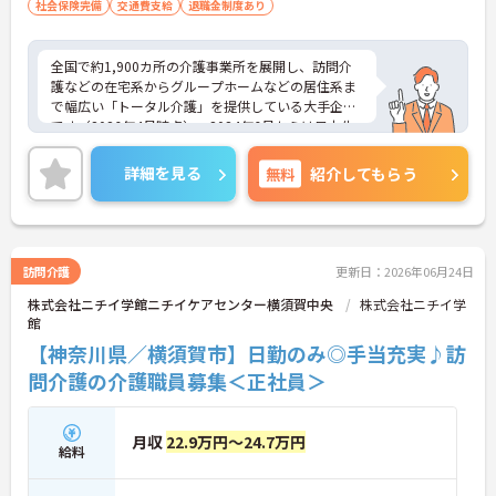
加わった大手企業ならではのコンプライアンスと福
社会保険完備
交通費支給
退職金制度あり
利厚生の充実度が安心の決め手です。基本給に加え
て最大2万円の勤続年数手当や、早朝・夜間・深夜
手当等も支給されるので頑張りが収入に直結しま
全国で約1,900カ所の介護事業所を展開し、訪問介
す。退職金や退職慰労金制度も整っているため、年
護などの在宅系からグループホームなどの居住系ま
齢を重ねても将来の不安を感じることなく、長く腰
で幅広い「トータル介護」を提供している大手企業
を据えて働き続けられる環境です。
です（2026年4月時点）。2024年6月からは日本生
命グループの一員となり、さらに安定した経営基盤
のもとでお客様に安心をお届けしています。職員一
詳細を見る
無料
紹介してもらう
人ひとりの「働きやすさ」と「キャリア」を大切に
する社風が特徴です。福利厚生が非常に充実してお
り、10歳～18歳のお子様を持つ方への「子ども手
当」や、自社の企業主導型保育所を利用する際の
「保育利用手当」など、仕事と子育ての両立を強力
訪問介護
更新日：2026年06月24日
にバックアップしています。 また、資格取得を目指
株式会社ニチイ学館ニチイケアセンター横須賀中央
株式会社ニチイ学
せる支援制度（会社負担やキャッシュバック）が整
館
っており、スキルアップやキャリアアップ（サービ
ス提供責任者、管理者など）に向けた段階的な研修
【神奈川県／横須賀市】日勤のみ◎手当充実♪訪
も豊富です。日々の頑張りは手当や賃金制度でしっ
問介護の介護職員募集＜正社員＞
かりと評価されるため、高いモチベーションを保ち
ながら長く安心して働ける環境です。
月収
22.9万円～24.7万円
＜家庭的で温かい！少人数のグループホーム＞家庭
給料
的な雰囲気の中で、お一人おひとりに寄り添ったケ
アができるのが魅力です。認知症の方を対象として