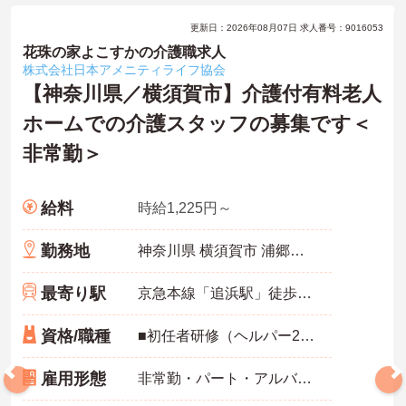
更新日：2026年08月07日 求人番号：9016053
花珠の家よこすかの介護職求人
株式会社日本アメニティライフ協会
【神奈川県／横須賀市】介護付有料老人
ホームでの介護スタッフの募集です＜
非常勤＞
給料
時給1,225円～
勤務地
神奈川県 横須賀市 浦郷町３丁目10－５
最寄り駅
京急本線「追浜駅」徒歩20分
資格/職種
■初任者研修（ヘルパー2級）、実務者研修（ヘルパー1級）、介護福祉士免許 ※未経験の方も相談可
雇用形態
非常勤・パート・アルバイト