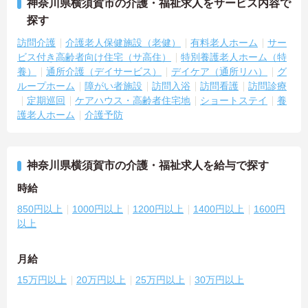
神奈川県横須賀市の介護・福祉求人をサービス内容で
探す
訪問介護
介護老人保健施設（老健）
有料老人ホーム
サー
ビス付き高齢者向け住宅（サ高住）
特別養護老人ホーム（特
養）
通所介護（デイサービス）
デイケア（通所リハ）
グ
ループホーム
障がい者施設
訪問入浴
訪問看護
訪問診療
定期巡回
ケアハウス・高齢者住宅地
ショートステイ
養
護老人ホーム
介護予防
神奈川県横須賀市の介護・福祉求人を給与で探す
時給
850円以上
1000円以上
1200円以上
1400円以上
1600円
以上
月給
15万円以上
20万円以上
25万円以上
30万円以上