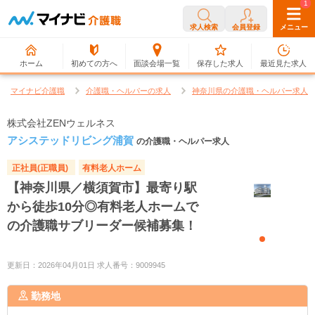
0
1
求人検索
会員登録
メニュー
ホーム
初めての方へ
面談会場一覧
保存した求人
最近見た求人
マイナビ介護職
介護職・ヘルパーの求人
神奈川県の介護職・ヘルパー求人
株式会社ZENウェルネス
アシステッドリビング浦賀
の介護職・ヘルパー求人
正社員(正職員)
有料老人ホーム
【神奈川県／横須賀市】最寄り駅
から徒歩10分◎有料老人ホームで
の介護職サブリーダー候補募集！
更新日：2026年04月01日 求人番号：9009945
勤務地