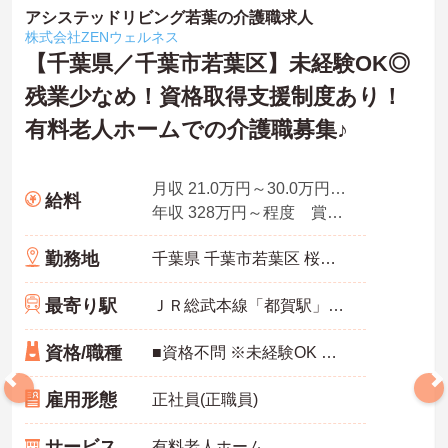
アシステッドリビング若葉の介護職求人
株式会社ZENウェルネス
【千葉県／千葉市若葉区】未経験OK◎
残業少なめ！資格取得支援制度あり！
有料老人ホームでの介護職募集♪
月収 21.0万円～30.0万円程度 諸手当込み 夜勤4回想定
給料
年収 328万円～程度 賞与4回分込
勤務地
千葉県 千葉市若葉区 桜木北2丁目26-47
最寄り駅
ＪＲ総武本線「都賀駅」徒歩12分
資格/職種
■資格不問 ※未経験OK ※介護職員初任者研修（ヘルパー2級）以上尚可
雇用形態
正社員(正職員)
サービス
有料老人ホーム