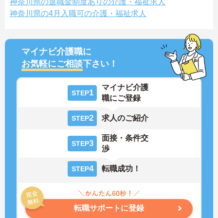
神奈川県の退職金制度ありの介護・福祉求人
神奈川県の4月入職可の介護・福祉求人
マイナビ介護職に
お気軽にご相談
下さい！
マイナビ介護
1
STEP
職にご登録
2
求人のご紹介
STEP
面接・条件交
3
STEP
渉
4
転職成功！
STEP
転職サポートに登録