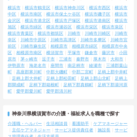
横浜市
横浜市鶴見区
横浜市神奈川区
横浜市西区
横浜市
中区
横浜市南区
横浜市保土ケ谷区
横浜市磯子区
横浜市
金沢区
横浜市港北区
横浜市戸塚区
横浜市港南区
横浜市
旭区
横浜市緑区
横浜市瀬谷区
横浜市栄区
横浜市泉区
横浜市青葉区
横浜市都筑区
川崎市
川崎市川崎区
川崎市
幸区
川崎市中原区
川崎市高津区
川崎市多摩区
川崎市宮
前区
川崎市麻生区
相模原市
相模原市緑区
相模原市中央
区
相模原市南区
横須賀市
平塚市
鎌倉市
藤沢市
小田
原市
茅ヶ崎市
逗子市
三浦市
秦野市
厚木市
大和市
伊勢原市
海老名市
座間市
南足柄市
綾瀬市
三浦郡葉山
町
高座郡寒川町
中郡大磯町
中郡二宮町
足柄上郡中井町
足柄上郡大井町
足柄上郡松田町
足柄上郡山北町
足柄上
郡開成町
足柄下郡箱根町
足柄下郡真鶴町
足柄下郡湯河原
町
愛甲郡愛川町
愛甲郡清川村
神奈川県横須賀市の介護・福祉求人を職種で探す
介護職・ヘルパー
生活相談員
看護助手
ケアマネージャー
主任ケアマネジャー
サービス提供責任者
施設長
サービ
ス管理責任者
生活支援員