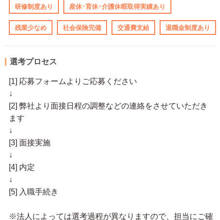
研修制度あり
産休･育休･介護休暇取得実績あり
残業少なめ
社会保険完備
交通費支給
退職金制度あり
選考プロセス
[1] 応募フォームよりご応募ください
↓
[2] 弊社より面接日程の調整などの連絡をさせていただき
ます
↓
[3] 面接実施
↓
[4] 内定
↓
[5] 入職手続き
※法人によっては選考過程が異なりますので、担当にご確