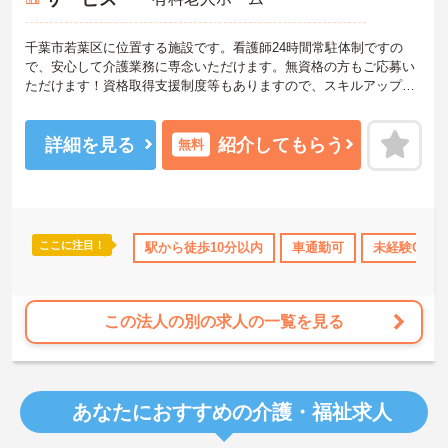
千葉市若葉区に位置する施設です。看護師24時間常駐体制ですの
で、安心して介護業務に専念いただけます。無資格の方もご応募い
ただけます！資格取得支援制度等もありますので、スキルアップも
目指せます。ご興味ある方には、面接対策ポイントなど、さらに詳
細をお話しいたしますのでお気軽にご相談ください！
詳細を見る
紹介してもらう
無料
ここに注目！
格取得サポート
研修制度あり
駅から徒歩10分以内
産休･育休･介護休暇取得実績あり
車通勤可
未経験OK
この法人の別の求人の一覧を見る
あなたにおすすめの介護・福祉求人