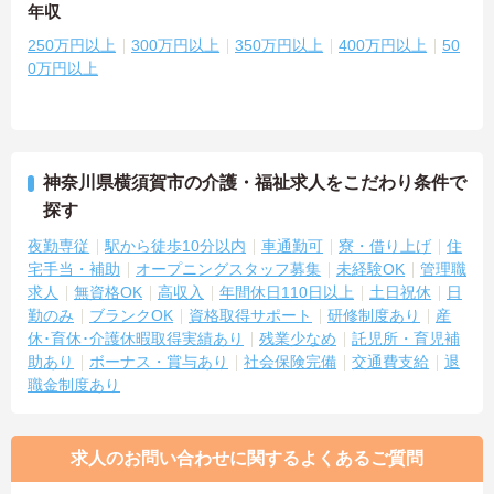
年収
250万円以上
300万円以上
350万円以上
400万円以上
50
0万円以上
神奈川県横須賀市の介護・福祉求人をこだわり条件で
探す
夜勤専従
駅から徒歩10分以内
車通勤可
寮・借り上げ
住
宅手当・補助
オープニングスタッフ募集
未経験OK
管理職
求人
無資格OK
高収入
年間休日110日以上
土日祝休
日
勤のみ
ブランクOK
資格取得サポート
研修制度あり
産
休･育休･介護休暇取得実績あり
残業少なめ
託児所・育児補
助あり
ボーナス・賞与あり
社会保険完備
交通費支給
退
職金制度あり
求人のお問い合わせに関するよくあるご質問