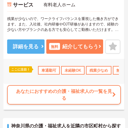
サービス
有料老人ホーム
残業が少ないので、ワークライフバランスを重視した働き方ができ
ます。また、入社後、社内研修やOJT研修がありますので、経験の
少ない方やブランクのある方でも安心してご勤務いただけます。ご
興味ある方には、面接のポイントなど、さらに詳細をお話致します
のでお気軽にご相談ください。
詳細を見る
紹介してもらう
無料
ここに注目！
研修制度あり
産休･育休･介護休暇取得実績あり
車通勤可
未経験OK
残業少なめ
社会保険完備
無資格
あなたにおすすめの介護・福祉求人の一覧を見
る
神奈川県の介護・福祉求人を近隣の市区町村から探す