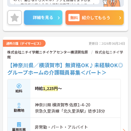
た、家族愛休暇や企業主導型保育所があるので、ご
家族のいる方でも安心です♪ご興味のある方は、面
接ポイントをお伝えしますので、お気軽にご連絡く
詳細を見る
無料
紹介してもらう
ださい。
通所介護（デイサービス）
更新日：2026年06月24日
株式会社ニチイ学館ニチイケアセンター横須賀佐原
株式会社ニチイ学
館
【神奈川県／横須賀市】無資格OK♪未経験OK◎
グループホームの介護職員募集＜パート＞
時給
1,225円
～
給料
神奈川県 横須賀市 佐原1-4-20
勤務地
京急久里浜線「北久里浜駅」徒歩18分
非常勤・パート・アルバイト
雇用形態