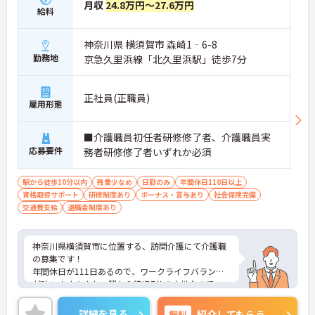
月収
24.8万円～27.6万円
給料
神奈川県 横須賀市 森崎1‐6-8
勤務地
京急久里浜線「北久里浜駅」徒歩7分
正社員(正職員)
雇用形態
■介護職員初任者研修修了者、介護職員実
応募要件
務者研修修了者いずれか必須
駅から徒歩10分以内
残業少なめ
日勤のみ
年間休日110日以上
資格取得サポート
研修制度あり
ボーナス・賞与あり
社会保険完備
交通費支給
退職金制度あり
神奈川県横須賀市に位置する、訪問介護にて介護職
の募集です！
年間休日が111日あるので、ワークライフバランス
が叶います☆また、駅から徒歩7分の立地なので、
通勤らくらくです♪
ご興味のある方には、面接対策ポイントなど、さら
詳細を見る
無料
紹介してもらう