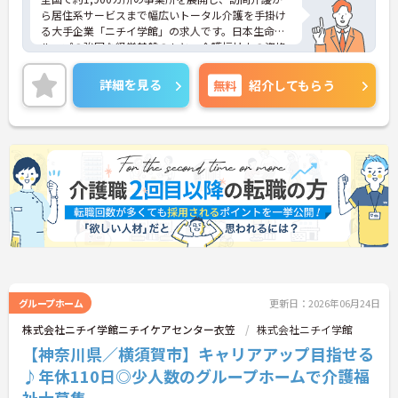
ら居住系サービスまで幅広いトータル介護を手掛け
る大手企業「ニチイ学館」の求人です。日本生命グ
ループの強固な経営基盤のもと、介護福祉士の資格
を最大限に活かしてキャリアアップできる環境が整
っています。毎月1万8000円の資格手当が支給され
詳細を見る
無料
紹介してもらう
るだけでなく、将来的にサービス管理者や拠点管理
者、ケアマネジャーへと進むための「サービス管理
者研修」等の充実した支援制度が魅力です。20～30
代が成長を実感できる明確なキャリアマップがある
一方で、40～60代の方も安心できる最大2万円の勤
続年数手当や退職金制度などの福利厚生を完備して
います。企業主導型保育所の利用や10～18歳のお子
様への子ども手当などライフステージの変化にも対
応しており、グループホームでの1対1の丁寧なケア
という現場のやりがいを感じながら、確かなキャリ
アと長期的な働きやすさの両方を手に入れられる職
場です。
＜介護福祉士の資格を活かし、さらなる高みを目指
グループホーム
更新日：2026年06月24日
せる環境です＞大手ならではの丁寧な拠点研修や半
株式会社ニチイ学館ニチイケアセンター衣笠
株式会社ニチイ学館
年間のOJTがあり、新しい職場への不安をしっかり
【神奈川県／横須賀市】キャリアアップ目指せる
解消できます。1ユニット9名の少人数制グループホ
ームのため、お客様と1対1で深く関わるケアが叶う
♪年休110日◎少人数のグループホームで介護福
のも大きな魅力。ゆくゆくはサービス管理者研修を
祉士募集