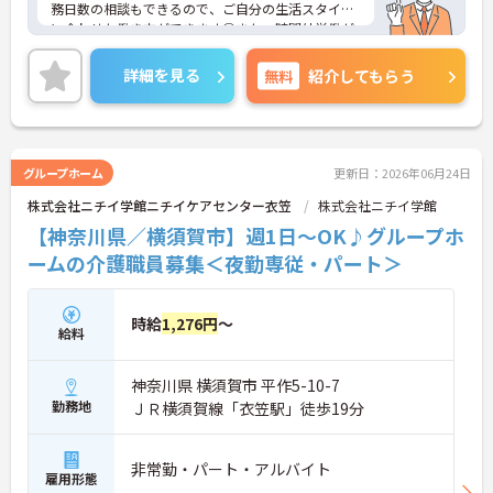
務日数の相談もできるので、ご自分の生活スタイル
に合わせた働き方ができます◎また、時間外労働が
月平均10時間以内なので、終業後の予定が立てやす
い職場です♪ご興味のある方は、面接ポイントをお
詳細を見る
無料
紹介してもらう
伝えしますので、お気軽にご連絡ください。
グループホーム
更新日：2026年06月24日
株式会社ニチイ学館ニチイケアセンター衣笠
株式会社ニチイ学館
【神奈川県／横須賀市】週1日～OK♪グループホ
ームの介護職員募集＜夜勤専従・パート＞
時給
1,276円
～
給料
神奈川県 横須賀市 平作5-10-7
勤務地
ＪＲ横須賀線「衣笠駅」徒歩19分
非常勤・パート・アルバイト
雇用形態