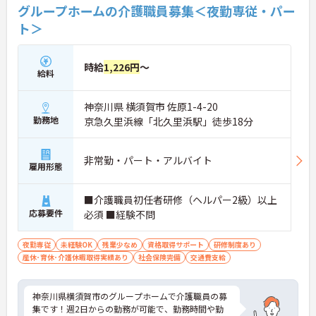
グループホームの介護職員募集＜夜勤専従・パー
ト＞
時給
1,226円
～
給料
神奈川県 横須賀市 佐原1-4-20
勤務地
京急久里浜線「北久里浜駅」徒歩18分
非常勤・パート・アルバイト
雇用形態
■介護職員初任者研修（ヘルパー2級）以上
応募要件
必須 ■経験不問
夜勤専従
未経験OK
残業少なめ
資格取得サポート
研修制度あり
産休･育休･介護休暇取得実績あり
社会保険完備
交通費支給
神奈川県横須賀市のグループホームで介護職員の募
集です！週2日からの勤務が可能で、勤務時間や勤