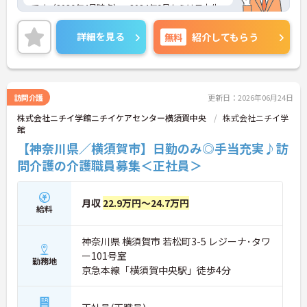
を据えて働き続けられる環境です。
です（2026年4月時点）。2024年6月からは日本生
命グループの一員となり、さらに安定した経営基盤
のもとでお客様に安心をお届けしています。職員一
詳細を見る
無料
紹介してもらう
人ひとりの「働きやすさ」と「キャリア」を大切に
する社風が特徴です。福利厚生が非常に充実してお
り、10歳～18歳のお子様を持つ方への「子ども手
当」や、自社の企業主導型保育所を利用する際の
「保育利用手当」など、仕事と子育ての両立を強力
訪問介護
更新日：2026年06月24日
にバックアップしています。 また、資格取得を目指
株式会社ニチイ学館ニチイケアセンター横須賀中央
株式会社ニチイ学
せる支援制度（会社負担やキャッシュバック）が整
館
っており、スキルアップやキャリアアップ（サービ
ス提供責任者、管理者など）に向けた段階的な研修
【神奈川県／横須賀市】日勤のみ◎手当充実♪訪
も豊富です。日々の頑張りは手当や賃金制度でしっ
問介護の介護職員募集＜正社員＞
かりと評価されるため、高いモチベーションを保ち
ながら長く安心して働ける環境です。
月収
22.9万円～24.7万円
＜家庭的で温かい！少人数のグループホーム＞家庭
給料
的な雰囲気の中で、お一人おひとりに寄り添ったケ
アができるのが魅力です。認知症の方を対象として
神奈川県 横須賀市 若松町3-5 レジーナ･タワ
いますが、介護度はお客様によって様々。食事や入
浴、排泄などの日常生活を支援しながら、まるで家
ー101号室
勤務地
族のように温かい時間を共有できます。「流れ作業
京急本線「横須賀中央駅」徒歩4分
ではなく、じっくりと人と向き合いたい」という方
にぴったりの環境です。
＜手厚い指導と資格支援＞入社後は2週間程度の研