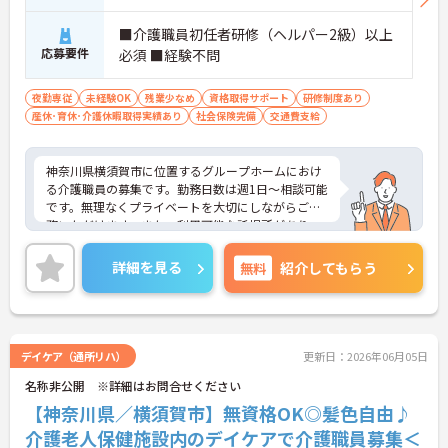
■介護職員初任者研修（ヘルパー2級）以上
応募要件
必須 ■経験不問
夜勤専従
未経験OK
残業少なめ
資格取得サポート
研修制度あり
産休･育休･介護休暇取得実績あり
社会保険完備
交通費支給
神奈川県横須賀市に位置するグループホームにおけ
る介護職員の募集です。勤務日数は週1日～相談可能
です。無理なくプライベートを大切にしながらご勤
務いただけます。また、利用可能な託児所があり、
子育て世代の方も安心してご勤務いただけます。
ご興味のある方には、面接ポイントをお伝えします
詳細を見る
無料
紹介してもらう
ので、お気軽にご連絡ください。
デイケア（通所リハ）
更新日：2026年06月05日
名称非公開 ※詳細はお問合せください
【神奈川県／横須賀市】無資格OK◎髪色自由♪
介護老人保健施設内のデイケアで介護職員募集＜