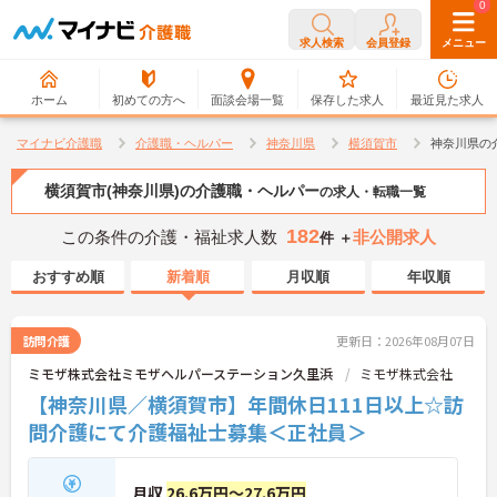
0
0
求人検索
会員登録
メニュー
ホーム
初めての方へ
面談会場一覧
保存した求人
最近見た求人
マイナビ介護職
介護職・ヘルパー
神奈川県
横須賀市
神奈川県の
横須賀市(神奈川県)の介護職・ヘルパー
の求人・転職一覧
182
この条件の介護・福祉求人数
非公開求人
件 ＋
おすすめ順
新着順
月収順
年収順
訪問介護
更新日：2026年08月07日
ミモザ株式会社ミモザヘルパーステーション久里浜
ミモザ株式会社
【神奈川県／横須賀市】年間休日111日以上☆訪
問介護にて介護福祉士募集＜正社員＞
月収
26.6万円～27.6万円