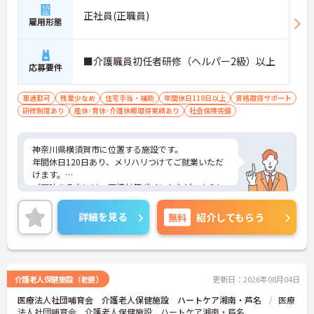
正社員(正職員)
雇用形態
■介護職員初任者研修（ヘルパー2級）以上
応募要件
車通勤可
残業少なめ
住宅手当・補助
年間休日110日以上
資格取得サポート
研修制度あり
産休･育休･介護休暇取得実績あり
社会保険完備
神奈川県横須賀市に位置する施設です。
年間休日120日あり、メリハリつけてご就業いただ
けます。
ご興味ある方には、面接対策ポイントなど、さらに
詳細をお話しいたしますのでお気軽にご相談くださ
い！
詳細を見る
無料
紹介してもらう
介護老人保健施設（老健）
更新日：2026年08月04日
医療法人社団哺育会 介護老人保健施設 ハートケア湘南・芦名
医療
法人社団哺育会 介護老人保健施設 ハートケア湘南・芦名