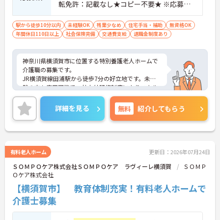
転免許：記載なし★コピー不要★ ※応募資
格：介護職員初任者研修以上 必須 ※歓迎：
施設経験者優遇、実務者研修、介護福祉士
駅から徒歩10分以内
未経験OK
残業少なめ
住宅手当・補助
無資格OK
年間休日110日以上
社会保険完備
交通費支給
退職金制度あり
神奈川県横須賀市に位置する特別養護老人ホームで
介護職の募集です。
JR横須賀線田浦駅から徒歩7分の好立地です。未経
験の方も応募可能で、社内外研修制度によりスキル
アップを目指せます。賞与は過去実績4ヶ月分、住宅
手当や処遇改善手当など各種手当も充実しており、
詳細を見る
無料
紹介してもらう
安定した環境で長く働きたい方におすすめです。
■ 未経験から成長を目指せる環境
有料老人ホーム
更新日：2026年07月24日
研修制度が充実している職場です
ＳＯＭＰＯケア株式会社ＳＯＭＰＯケア ラヴィーレ横須賀
ＳＯＭＰ
・未経験応募可
Ｏケア株式会社
・社内研修制度あり
・社外研修制度あり
【横須賀市】 教育体制充実！有料老人ホームで
→ 基礎から知識や技術を身につけながら成長を目指
介護士募集
せます♪