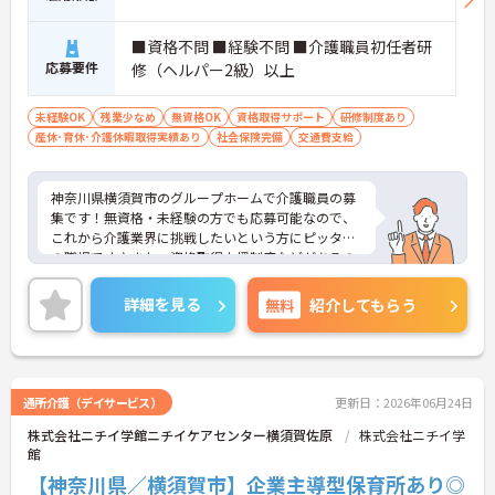
■資格不問 ■経験不問 ■介護職員初任者研
応募要件
修（ヘルパー2級）以上
未経験OK
残業少なめ
無資格OK
資格取得サポート
研修制度あり
産休･育休･介護休暇取得実績あり
社会保険完備
交通費支給
神奈川県横須賀市のグループホームで介護職員の募
集です！無資格・未経験の方でも応募可能なので、
これから介護業界に挑戦したいという方にピッタリ
の職場です♪また、資格取得支援制度などがあるの
で、働きながらスキルアップも目指せます◎ご興味
のある方は、面接ポイントをお伝えしますので、お
詳細を見る
無料
紹介してもらう
気軽にご連絡ください。
通所介護（デイサービス）
更新日：2026年06月24日
株式会社ニチイ学館ニチイケアセンター横須賀佐原
株式会社ニチイ学
館
【神奈川県／横須賀市】企業主導型保育所あり◎