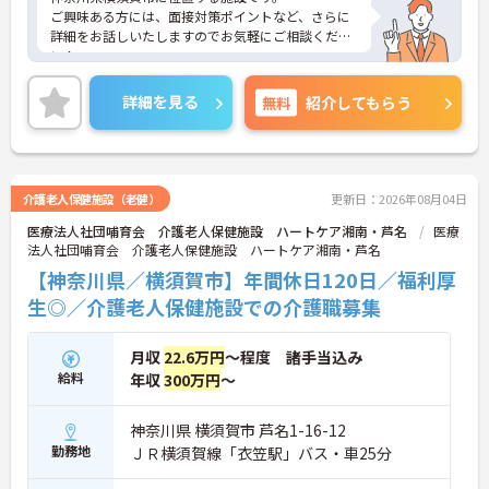
ご興味ある方には、面接対策ポイントなど、さらに
詳細をお話しいたしますのでお気軽にご相談くださ
い！
詳細を見る
無料
紹介してもらう
介護老人保健施設（老健）
更新日：2026年08月04日
医療法人社団哺育会 介護老人保健施設 ハートケア湘南・芦名
医療
法人社団哺育会 介護老人保健施設 ハートケア湘南・芦名
【神奈川県／横須賀市】年間休日120日／福利厚
生◎／介護老人保健施設での介護職募集
月収
22.6万円
～程度 諸手当込み
給料
年収
300万円
～
神奈川県 横須賀市 芦名1-16-12
勤務地
ＪＲ横須賀線「衣笠駅」バス・車25分