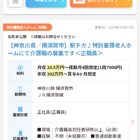
に詳細をお話しいたしますのでお気軽にご相談くだ
さい！
特別養護老人ホーム（特養）
更新日：2026年07月27日
名称非公開 ※詳細はお問合せください
【神奈川県／横須賀市】駅チカ♪特別養護老人ホ
ームにて介護職の募集です＜正職員＞
月収
20.5万円
～夜勤月4回想定(1回7000円)
給料
年収
302万円
～賞与4ヶ月想定
神奈川県 横須賀市
勤務地
ＪＲ横須賀線
正社員(正職員)
雇用形態
■資格：介護職員初任者研修以上（必須）
■経験：不問（未経験可） ■普通自動車運
応募要件