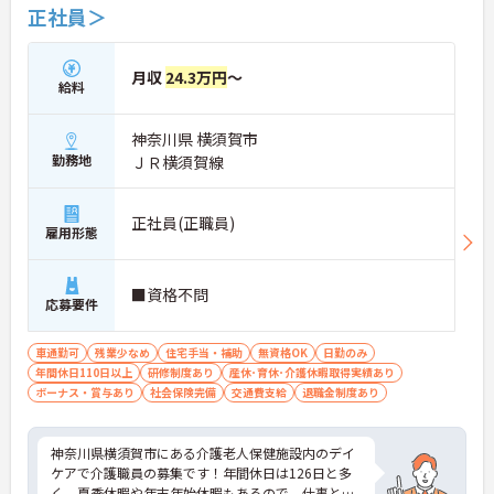
正社員＞
月収
24.3万円
～
給料
神奈川県 横須賀市
勤務地
ＪＲ横須賀線
正社員(正職員)
雇用形態
■資格不問
応募要件
車通勤可
残業少なめ
住宅手当・補助
無資格OK
日勤のみ
年間休日110日以上
研修制度あり
産休･育休･介護休暇取得実績あり
ボーナス・賞与あり
社会保険完備
交通費支給
退職金制度あり
神奈川県横須賀市にある介護老人保健施設内のデイ
ケアで介護職員の募集です！年間休日は126日と多
く、夏季休暇や年末年始休暇もあるので、仕事とプ