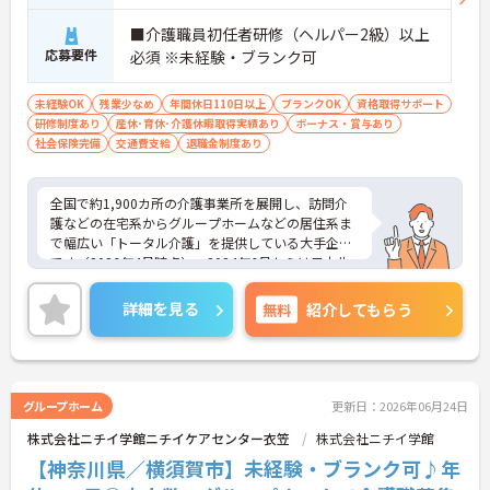
環境＞ 「ワークライフバランスを重視する方にも大
変おすすめの求人です。希望を考慮したシフト作成
■介護職員初任者研修（ヘルパー2級）以上
や半日単位で取得できる有給休暇など、無理なく働
応募要件
必須 ※未経験・ブランク可
ける体制が整っています。特に子育て支援が手厚
く、10～18歳のお子様を対象とした『子ども手当』
未経験OK
や、企業主導型保育所の利用手当（月1万円）など
残業少なめ
年間休日110日以上
ブランクOK
資格取得サポート
研修制度あり
も充実！ご家族の急な体調不良時には家族愛休暇も
産休･育休･介護休暇取得実績あり
ボーナス・賞与あり
社会保険完備
利用でき、ライフステージが変わっても安心のサポ
交通費支給
退職金制度あり
ート体制です。
全国で約1,900カ所の介護事業所を展開し、訪問介
護などの在宅系からグループホームなどの居住系ま
で幅広い「トータル介護」を提供している大手企業
です（2026年4月時点）。2024年6月からは日本生
命グループの一員となり、さらに安定した経営基盤
のもとでお客様に安心をお届けしています。職員一
詳細を見る
無料
紹介してもらう
人ひとりの「働きやすさ」と「キャリア」を大切に
する社風が特徴です。福利厚生が非常に充実してお
り、10歳～18歳のお子様を持つ方への「子ども手
当」や、自社の企業主導型保育所を利用する際の
「保育利用手当」など、仕事と子育ての両立を強力
グループホーム
更新日：2026年06月24日
にバックアップしています。 また、資格取得を目指
株式会社ニチイ学館ニチイケアセンター衣笠
株式会社ニチイ学館
せる支援制度（会社負担やキャッシュバック）が整
っており、スキルアップやキャリアアップ（サービ
【神奈川県／横須賀市】未経験・ブランク可♪年
ス提供責任者、管理者など）に向けた段階的な研修