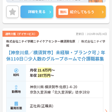
ループの強固な経営基盤のもと、介護福祉士の資格
を最大限に活かしてキャリアアップできる環境が整
っています。毎月1万8000円の資格手当が支給され
詳細を見る
無料
紹介してもらう
るだけでなく、将来的にサービス管理者や拠点管理
者、ケアマネジャーへと進むための「サービス管理
者研修」等の充実した支援制度が魅力です。20～30
代が成長を実感できる明確なキャリアマップがある
一方で、40～60代の方も安心できる最大2万円の勤
通所介護（デイサービス）
更新日：2026年06月24日
続年数手当や退職金制度などの福利厚生を完備して
株式会社ニチイ学館ニチイケアセンター横須賀佐原
株式会社ニチイ学
います。企業主導型保育所の利用や10～18歳のお子
館
様への子ども手当などライフステージの変化にも対
応しており、グループホームでの1対1の丁寧なケア
【神奈川県／横須賀市】未経験・ブランク可♪年
という現場のやりがいを感じながら、確かなキャリ
休110日◎少人数のグループホームで介護職募集
アと長期的な働きやすさの両方を手に入れられる職
場です。
月収
21.6万円
～
＜介護福祉士の資格を活かし、さらなる高みを目指
給料
年収
287万円
～
せる環境です＞大手ならではの丁寧な拠点研修や半
年間のOJTがあり、新しい職場への不安をしっかり
解消できます。1ユニット9名の少人数制グループホ
神奈川県 横須賀市 佐原1-4-20
ームのため、お客様と1対1で深く関わるケアが叶う
勤務地
京急久里浜線「北久里浜駅」徒歩18分
のも大きな魅力。ゆくゆくはサービス管理者研修を
受講し、施設長やケアマネジャーへステップアップ
できる明確なキャリアマップが用意されています
正社員(正職員)
雇用形態
＜手厚い子育て支援！プライベートも大切にできる