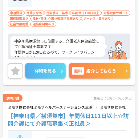
車通勤可
残業少なめ
住宅手当・補助
年間休日110日以上
資格取得サポート
研修制度あり
産休･育休･介護休暇取得実績あり
ボーナス・賞与あり
社会保険完備
退職金制度あり
神奈川県横須賀市に位置する、介護老人保健施設に
て介護福祉士募集です！
年間休日が120日あるので、ワークライフバランス
が叶います☆
また、住宅手当がある為、生活面の負担を軽減し、
安心して長く勤務していただけます♪
詳細を見る
無料
紹介してもらう
さらに、マイカー通勤可能なので通勤らくらくです
◎
ご興味のある方には、面接対策ポイントなど、さら
に詳細をお話しいたしますのでお気軽にご相談くだ
さい！
訪問介護
更新日：2026年08月04日
ミモザ株式会社ミモザヘルパーステーション久里浜
ミモザ株式会社
【神奈川県／横須賀市】年間休日111日以上☆訪
問介護にて介護職募集＜正社員＞