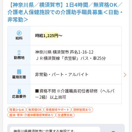
く稼ぎたい」という方にもおすすめの職場です。W
【神奈川県／横須賀市】1日4時間／無資格OK／
ワークもOKなので、家庭やプライベート、他の仕事
介護老人保健施設での介護助手職員募集＜日勤・
とのバランスを取りながら、無理なく長く続けられ
非常勤＞
ます。また、将来的に正社員を目指す働き方も相談
可能です。
時給
1,225円
～
給料
神奈川県 横須賀市 芦名1-16-12
勤務地
ＪＲ横須賀線「衣笠駅」バス・車25分
非常勤・パート・アルバイト
雇用形態
■資格不問 ※介護職員初任者研修（ヘルパ
応募要件
ー2級）以上尚可
残業少なめ
無資格OK
資格取得サポート
研修制度あり
産休･育休･介護休暇取得実績あり
交通費支給
神奈川県横須賀市に位置する施設です。