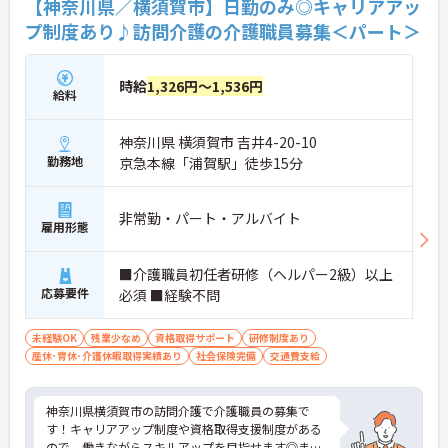
【神奈川県／横須賀市】日勤のみ◎キャリアアッ
プ制度あり♪訪問介護の介護職員募集＜パート＞
時給
1,326円～1,536円
給料
神奈川県 横須賀市 吉井4-20-10
勤務地
京急本線「浦賀駅」徒歩15分
非常勤・パート・アルバイト
雇用形態
■介護職員初任者研修（ヘルパー2級）以上
応募要件
必須 ■経験不問
未経験OK
残業少なめ
資格取得サポート
研修制度あり
産休･育休･介護休暇取得実績あり
社会保険完備
交通費支給
神奈川県横須賀市の訪問介護で介護職員の募集で
す！キャリアアップ制度や資格取得支援制度がある
ので、働きながらスキルアップを目指せます◎ま