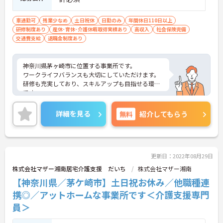
車通勤可
残業少なめ
土日祝休
日勤のみ
年間休日110日以上
研修制度あり
産休･育休･介護休暇取得実績あり
高収入
社会保険完備
交通費支給
退職金制度あり
神奈川県茅ヶ崎市に位置する事業所です。
ワークライフバランスも大切にしていただけます。
研修も充実しており、スキルアップも目指せる環境
です。
ご興味のある方は是非お気軽にお問い合わせくださ
い。
詳細を見る
無料
紹介してもらう
更新日：2022年08月29日
株式会社マザー湘南居宅介護支援 だいち
株式会社マザー湘南
【神奈川県／茅ケ崎市】土日祝お休み／他職種連
携◎／アットホームな事業所です＜介護支援専門
員＞