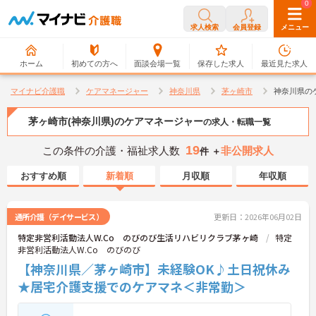
0
0
求人検索
会員登録
メニュー
ホーム
初めての方へ
面談会場一覧
保存した求人
最近見た求人
マイナビ介護職
ケアマネージャー
神奈川県
茅ヶ崎市
神奈川県の
茅ヶ崎市(神奈川県)のケアマネージャー
の求人・転職一覧
19
この条件の介護・福祉求人数
非公開求人
件 ＋
おすすめ順
新着順
月収順
年収順
通所介護（デイサービス）
更新日：2026年06月02日
特定非営利活動法人W.Co のびのび生活リハビリクラブ茅ヶ崎
特定
非営利活動法人W.Co のびのび
【神奈川県／茅ヶ崎市】未経験OK♪土日祝休み
★居宅介護支援でのケアマネ＜非常勤＞