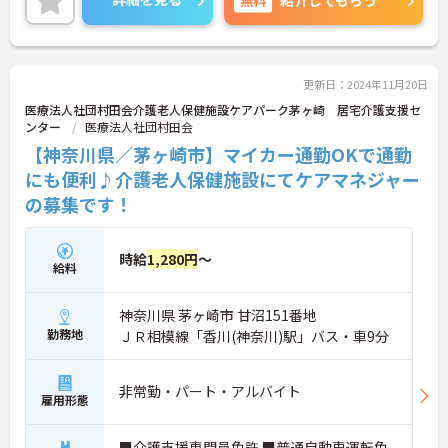
ご興味のある方には、面接対策ポイントなど、さら
に詳細をお話しいたしますので、お気軽にご相談く
ださい。
更新日：2024年11月20日
医療法人社団村田会介護老人保健施設ケアパーク茅ヶ崎 居宅介護支援セ
ンター
医療法人社団村田会
【神奈川県／茅ヶ崎市】マイカー通勤OKで通勤
にも便利♪介護老人保健施設にてケアマネジャー
の募集です！
時給
1,280円
～
給料
神奈川県 茅ヶ崎市 甘沼151番地
勤務地
ＪＲ相模線「香川(神奈川)駅」バス・車9分
非常勤・パート・アルバイト
雇用形態
■介護支援専門員免許 ■普通自動車運転免