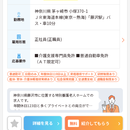
神奈川県 茅ヶ崎市 小塚370-1
ＪＲ東海道本線(東京－熱海)「藤沢駅」バ
勤務地
ス・車10分
正社員(正職員)
雇用形態
■介護支援専門員免許 ■普通自動車免許
応募要件
（ＡＴ限定可）
車通勤可
日勤のみ
年間休日110日以上
資格取得サポート
研修制度あり
産休･育休･介護休暇取得実績あり
社会保険完備
交通費支給
退職金制度あり
神奈川県藤沢市に位置する特別養護老人ホームでの
求人です。
年間休日123日と多くプライベートとの両立ができ
ます。
ご興味のある方はお気軽にお問い合わせ下さい。
詳細を見る
無料
紹介してもらう