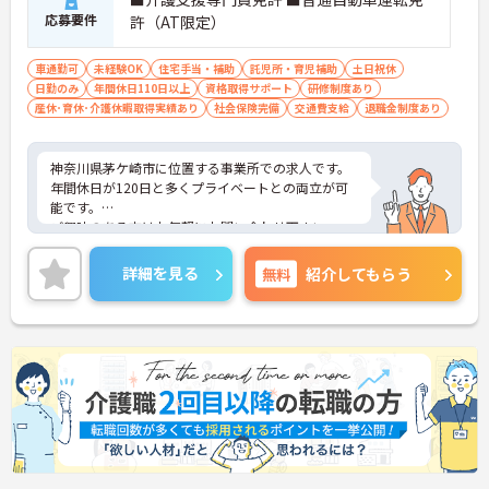
応募要件
許（AT限定）
車通勤可
未経験OK
住宅手当・補助
託児所・育児補助
土日祝休
日勤のみ
年間休日110日以上
資格取得サポート
研修制度あり
産休･育休･介護休暇取得実績あり
社会保険完備
交通費支給
退職金制度あり
神奈川県茅ケ崎市に位置する事業所での求人です。
年間休日が120日と多くプライベートとの両立が可
能です。
ご興味のある方はお気軽にお問い合わせ下さい。
詳細を見る
無料
紹介してもらう