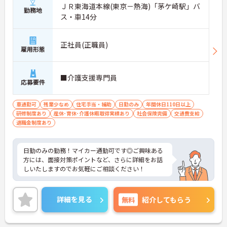
ＪＲ東海道本線(東京－熱海)「茅ケ崎駅」バ
勤務地
ス・車14分
正社員(正職員)
雇用形態
■介護支援専門員
応募要件
車通勤可
残業少なめ
住宅手当・補助
日勤のみ
年間休日110日以上
研修制度あり
産休･育休･介護休暇取得実績あり
社会保険完備
交通費支給
退職金制度あり
日勤のみの勤務！マイカー通勤可です◎ご興味ある
方には、面接対策ポイントなど、さらに詳細をお話
しいたしますのでお気軽にご相談ください！
詳細を見る
無料
紹介してもらう