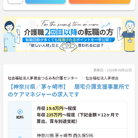
てくれます。
ご興味のある方には、面接対策ポイントなど、さら
に詳細をお話しいたしますのでお気軽にご相談くだ
さい！
更新日：2026年06月02日
社会福祉法人茅徳会つるみね介護センター
社会福祉法人茅徳会
【神奈川県／茅ヶ崎市】 居宅介護支援事業所で
のケアマネジャーの求人です
月収
19.6万円
～程度
年収
235万円
～程度（下記金額×12ヶ月で
給料
算出、賞与別途支給）
神奈川県 茅ヶ崎市 西久保596