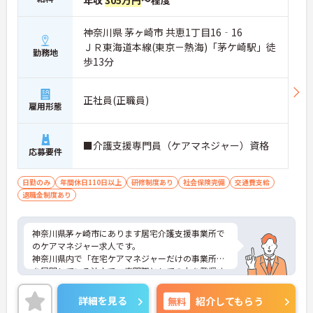
年収
305万円
～程度
神奈川県 茅ヶ崎市 共恵1丁目16‐16
ＪＲ東海道本線(東京－熱海)「茅ケ崎駅」徒
勤務地
歩13分
正社員(正職員)
雇用形態
■介護支援専門員（ケアマネジャー）資格
応募要件
日勤のみ
年間休日110日以上
研修制度あり
社会保険完備
交通費支給
退職金制度あり
神奈川県茅ヶ崎市にあります居宅介護支援事業所で
のケアマネジャー求人です。
神奈川県内で「在宅ケアマネジャーだけの事業所」
を展開している法人で、専門職としての力を発揮す
ることができます。
ベテランから新人まで様々なケアマネジャーが在籍
詳細を見る
無料
紹介してもらう
しており、相談しやすい環境です。