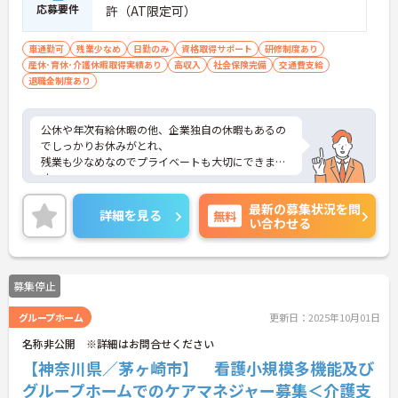
応募要件
許（AT限定可）
車通勤可
残業少なめ
日勤のみ
資格取得サポート
研修制度あり
産休･育休･介護休暇取得実績あり
高収入
社会保険完備
交通費支給
退職金制度あり
公休や年次有給休暇の他、企業独自の休暇もあるの
でしっかりお休みがとれ、
残業も少なめなのでプライベートも大切にできま
す。
ご興味ある方には、面接のポイントなど、さらに詳
最新の募集状況を問
細をお話致しますのでお気軽にご相談ください。
詳細を見る
無料
い合わせる
募集停止
グループホーム
更新日：2025年10月01日
名称非公開 ※詳細はお問合せください
【神奈川県／茅ヶ崎市】 看護小規模多機能及び
グループホームでのケアマネジャー募集＜介護支