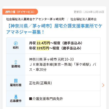
通所介護（デイサービス）
更新日：2024年12月16日
社会福祉法人麗寿会ケアセンター茅ヶ崎元町
社会福祉法人麗寿会
【神奈川県／茅ヶ崎市】居宅介護支援事業所でケ
アマネジャー募集！
月収
22.4万円
～程度（諸手当込み）
給料
年収
339万円
～程度（諸手当込み）
神奈川県 茅ヶ崎市 元町10-33
ＪＲ東海道本線(東京－熱海)「茅ケ崎駅」バ
勤務地
ス・車20分
正社員(正職員)
雇用形態
■介護支援専門員免許
応募要件