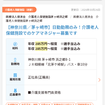
介護老人保健施設（老健）
更新日：2026年03月26日
医療法人徳洲会 介護老人保健施設茅ヶ崎浜之郷
医療法人徳洲会 介
護老人保健施設茅ヶ崎浜之郷
【神奈川県／茅ヶ崎市】日勤勤務のみ！介護老人
保健施設でのケアマネジャー募集です
年収
285万円
～程度 ※諸手当込み
給料
年収
285万円
～程度 ※諸手当込み
神奈川県 茅ヶ崎市 浜之郷8-1
勤務地
ＪＲ相模線「北茅ケ崎駅」バス・車10分
正社員(正職員)
雇用形態
■介護支援専門員資格
応募要件
未経験OK
住宅手当・補助
日勤のみ
年間休日110日以上
研修制度あり