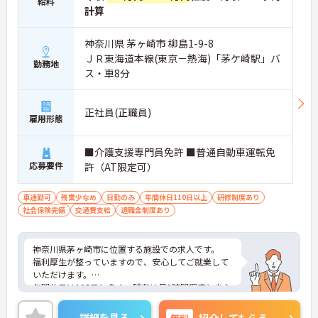
給料
計算
神奈川県 茅ヶ崎市 柳島1-9-8
ＪＲ東海道本線(東京－熱海)「茅ケ崎駅」バ
勤務地
ス・車8分
正社員(正職員)
雇用形態
■介護支援専門員免許 ■普通自動車運転免
応募要件
許（AT限定可）
車通勤可
残業少なめ
日勤のみ
年間休日110日以上
研修制度あり
社会保険完備
交通費支給
退職金制度あり
神奈川県茅ヶ崎市に位置する施設での求人です。
福利厚生が整っていますので、安心してご就業して
いただけます。
年間休日は125日と多く、残業は月3時間程度と少な
めですので、プライベートとの予定が立てやすいで
す！
詳細を見る
無料
紹介してもらう