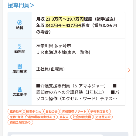
援専門員＞
月収
23.3万円～29.7万円
程度（諸手当込）
年収
342万円～437万円
程度（賞与3.0ヵ月
給料
の場合）
神奈川県 茅ヶ崎市
勤務地
ＪＲ東海道本線(東京－熱海)
正社員(正職員)
雇用形態
■介護支援専門員（ケアマネジャー） ■
認知症の方への介護経験（1年以上） ■パ
応募要件
ソコン操作（エクセル・ワード）テキスト
入力や簡単な関数（足し算・引き算等）
■普通自動車運転免許（AT限定可） ※認知
車通勤可
残業少なめ
日勤のみ
資格取得サポート
研修制度あり
産休･育休･介護休暇取得実績あり
症実践者研修、計画作成者研修修了者尚可
高収入
社会保険完備
交通費支給
退職金制度あり