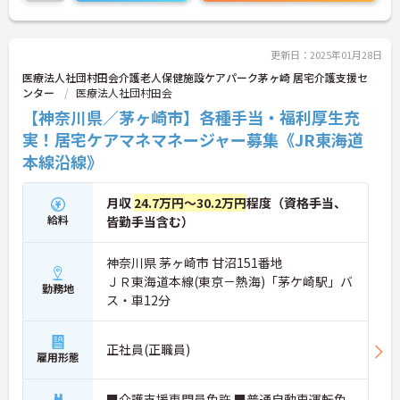
更新日：2025年01月28日
医療法人社団村田会介護老人保健施設ケアパーク茅ヶ崎 居宅介護支援セ
ンター
医療法人社団村田会
【神奈川県／茅ヶ崎市】各種手当・福利厚生充
実！居宅ケアマネマネージャー募集《JR東海道
本線沿線》
月収
24.7万円～30.2万円
程度（資格手当、
給料
皆勤手当含む）
神奈川県 茅ヶ崎市 甘沼151番地
ＪＲ東海道本線(東京－熱海)「茅ケ崎駅」バ
勤務地
ス・車12分
正社員(正職員)
雇用形態
■介護支援専門員免許 ■普通自動車運転免