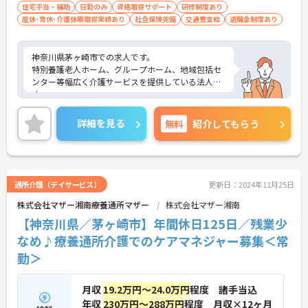
住宅手当・補助
日勤のみ
資格取得サポート
研修制度あり
産休･育休･介護休暇取得実績あり
社会保険完備
交通費支給
退職金制度あり
神奈川県茅ヶ崎市での求人です。
特別養護老人ホーム、グループホーム、地域包括セ
ンター等幅広く介護サービスを提供している法人で
す。
ご興味のある方には、面接対策ポイントなど、さら
に詳細をお話しいたしますのでお気軽にご相談くだ
詳細を見る
無料
紹介してもらう
さい。
通所介護（デイサービス）
更新日：2024年11月25日
株式会社マザー湘南療養通所マザー
株式会社マザー湘南
【神奈川県／茅ヶ崎市】年間休日125日／残業少
なめ♪療養通所介護でのケアマネジャー募集＜常
勤＞
月収
19.2万円～24.0万円
程度 諸手当込
年収
230万円～288万円
程度 月収×12ヶ月