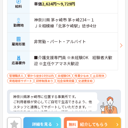
単価
2,624円～9,729円
給料
神奈川県 茅ヶ崎市 茅ヶ崎234－１
勤務地
ＪＲ相模線「北茅ケ崎駅」徒歩4分
非常勤・パート・アルバイト
雇用形態
■介護支援専門員 ※未経験OK 経験者大歓
応募要件
迎 ※主任ケアマネ大歓迎
管理職求人
駅から徒歩10分以内
未経験OK
残業少なめ
土日祝休
資格取得サポート
研修制度あり
社会保険完備
交通費支給
神奈川県茅ヶ崎市に位置する事業所です。
ご利用者様が安心してご自宅で生活できるよう、他
スタッフと連携してサポートしていただきます。
担当件数での給与換算のため、頑張った分だけお給
料に反映！
未経験からスタートされた職員様も多数いらっしゃ
詳細を見る
無料
紹介してもらう
るので、気持ちに寄り添いながら手厚いフォローし