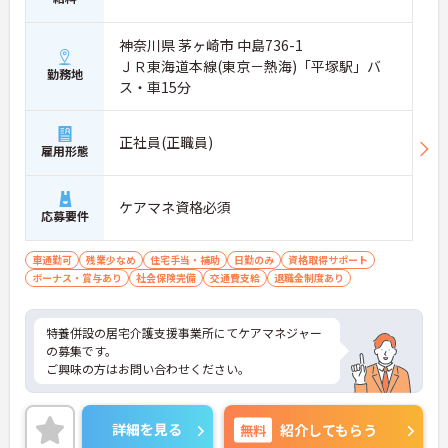
神奈川県 茅ヶ崎市 中島736-1
ＪＲ東海道本線(東京－熱海)「平塚駅」バ
勤務地
ス・車15分
正社員(正職員)
雇用形態
ケアマネ資格必須
応募要件
車通勤可
残業少なめ
住宅手当・補助
日勤のみ
資格取得サポート
ボーナス・賞与あり
社会保険完備
交通費支給
退職金制度あり
特養併設の居宅介護支援事業所にてケアマネジャー
の募集です。
ご興味の方はお問い合わせください。
詳細を見る
無料
紹介してもらう