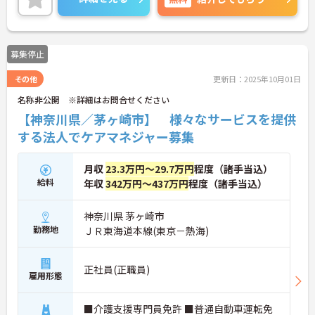
土日祝お休みですので、プライベートとの両立もし
やすいです。
ご興味ある方には、面接対策ポイントなど、さらに
詳細をお話しいたしますのでお気軽にご相談くださ
募集停止
い！
その他
更新日：2025年10月01日
名称非公開 ※詳細はお問合せください
【神奈川県／茅ヶ崎市】 様々なサービスを提供
する法人でケアマネジャー募集
月収
23.3万円～29.7万円
程度（諸手当込）
給料
年収
342万円～437万円
程度（諸手当込）
神奈川県 茅ヶ崎市
勤務地
ＪＲ東海道本線(東京－熱海)
正社員(正職員)
雇用形態
■介護支援専門員免許 ■普通自動車運転免