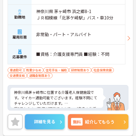
神奈川県 茅ヶ崎市 浜之郷8-1
勤務地
ＪＲ相模線「北茅ケ崎駅」バス・車10分
非常勤・パート・アルバイト
雇用形態
■資格：介護支援専門員 ■経験：不問
応募要件
車通勤可
残業少なめ
住宅手当・補助
研修制度あり
社会保険完備
交通費支給
退職金制度あり
神奈川県茅ヶ崎市に位置する介護老人保健施設で
す。マイカー通勤可能でございます。経験不問にて
チャレンジしていただけます。
週3日からのご勤務が可能ですので、ご自身の生活
スタイルに合わせて無理のない範囲で働いていただ
けます。
詳細を見る
無料
紹介してもらう
ご興味のある方には、面接対策ポイントなど、さら
に詳細をお話しいたしますのでお気軽にご相談くだ
さい！