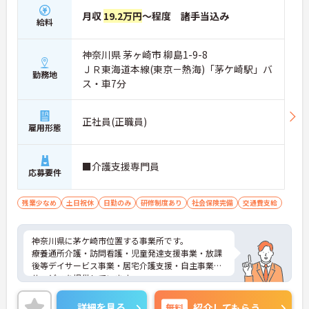
月収
19.2万円
～程度 諸手当込み
給料
神奈川県 茅ヶ崎市 柳島1-9-8
ＪＲ東海道本線(東京－熱海)「茅ケ崎駅」バ
勤務地
ス・車7分
正社員(正職員)
雇用形態
■介護支援専門員
応募要件
残業少なめ
土日祝休
日勤のみ
研修制度あり
社会保険完備
交通費支給
神奈川県に茅ケ崎市位置する事業所です。
療養通所介護・訪問看護・児童発達支援事業・放課
後等デイサービス事業・居宅介護支援・自主事業の
サービスを提供しています。
職員にとっても居心地の良い、共に成長し合える場
となるように努めてられています。
詳細を見る
無料
紹介してもらう