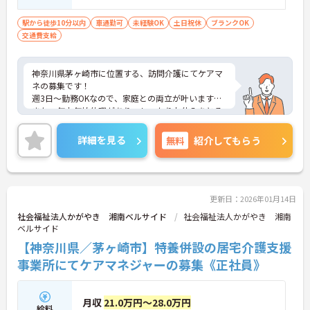
れば尚可■経験不問
駅から徒歩10分以内
車通勤可
未経験OK
土日祝休
ブランクOK
交通費支給
神奈川県茅ヶ崎市に位置する、訪問介護にてケアマ
ネの募集です！
週3日～勤務OKなので、家庭との両立が叶います☆
また、年末年始休暇があり、しっかりお休みをとる
ことが可能です♪
さらにマイカー通勤可能なので、通勤らくらくです
詳細を見る
無料
紹介してもらう
◎
ご興味のある方には、面接対策ポイントなど、さら
に詳細をご案内しますのでお気軽にご相談くださ
い！
更新日：2026年01月14日
社会福祉法人かがやき 湘南ベルサイド
社会福祉法人かがやき 湘南
ベルサイド
【神奈川県／茅ヶ崎市】特養併設の居宅介護支援
事業所にてケアマネジャーの募集《正社員》
月収
21.0万円～28.0万円
給料