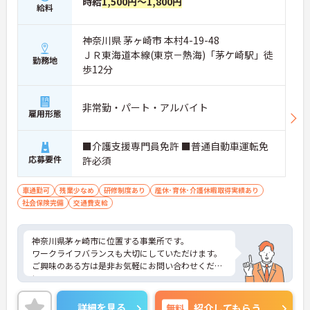
時給
1,500円～1,800円
給料
神奈川県 茅ヶ崎市 本村4-19-48
ＪＲ東海道本線(東京－熱海)「茅ケ崎駅」徒
勤務地
歩12分
非常勤・パート・アルバイト
雇用形態
■介護支援専門員免許 ■普通自動車運転免
応募要件
許必須
車通勤可
残業少なめ
研修制度あり
産休･育休･介護休暇取得実績あり
社会保険完備
交通費支給
神奈川県茅ヶ崎市に位置する事業所です。
ワークライフバランスも大切にしていただけます。
ご興味のある方は是非お気軽にお問い合わせくださ
い。
詳細を見る
無料
紹介してもらう