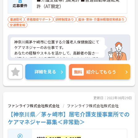
応募要件
許（AT限定）
車通勤可
資格取得サポート
研修制度あり
産休･育休･介護休暇取得実績あり
交通費支給
神奈川県茅ケ崎市に位置する介護老人保健施設にて
ケアマネジャーのお仕事です。
あなたの経験やスキルを活かして、高齢者の皆さま
が安心して過ごせる空間づくりにチャレンジしてみ
ませんか？
ご興味ある方には、面接対策ポイントなど、さらに
詳細を見る
無料
紹介してもらう
詳細をお話しいたしますのでお気軽にご相談くださ
い。
更新日：2022年08月29日
ファンライフ株式会社株式会社
ファンライフ株式会社株式会社
【神奈川県／茅ヶ崎市】居宅介護支援事業所での
ケアマネジャー募集＜非常勤＞