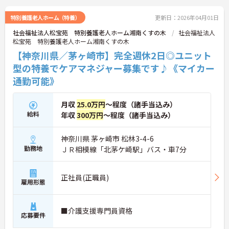
特別養護老人ホーム（特養）
更新日：2026年04月01日
社会福祉法人松宝苑 特別養護老人ホーム湘南くすの木
社会福祉法人
松宝苑 特別養護老人ホーム湘南くすの木
【神奈川県／茅ヶ崎市】完全週休2日◎ユニット
型の特養でケアマネジャー募集です♪《マイカー
通勤可能》
月収
25.0万円
～程度（諸手当込み）
給料
年収
300万円
～程度（諸手当込み）
神奈川県 茅ヶ崎市 松林3-4-6
勤務地
ＪＲ相模線「北茅ケ崎駅」バス・車7分
正社員(正職員)
雇用形態
■介護支援専門員資格
応募要件