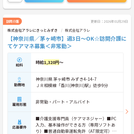
ご興味のある方は是非お気軽にお問い合わせくださ
い。
訪問介護
更新日：2026年01月29日
株式会社アラレにきっとみずき
株式会社アラレ
【神奈川県／茅ヶ崎市】週3日～OK☆訪問介護に
てケアマネ募集＜非常勤＞
時給
1,320円
～
給料
神奈川県 茅ヶ崎市 みずき4-14-7
勤務地
ＪＲ相模線「香川(神奈川)駅」徒歩9分
非常勤・パート・アルバイト
雇用形態
■介護支援専門員（ケアマネジャー）■PC
入力、基本操作ができる方（専用ソフトあ
応募要件
り）■普通自動車運転免許（AT限定可）あ