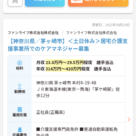
更新日：2022年08月29日
ファンライフ株式会社株式会社
ファンライフ株式会社株式会社
【神奈川県／茅ヶ崎市】＜土日休み＞居宅介護支
援事業所でのケアマネジャー募集
月収
23.0万円～29.5万円
程度 諸手当込
給料
年収
316万円～420万円
程度 諸手当込
神奈川県 茅ヶ崎市 本村4-19-48
ＪＲ東海道本線(東京－熱海)「茅ケ崎駅」徒
勤務地
歩12分
正社員(正職員)
雇用形態
■介護支援専門員免許 ■普通自動車運転免
応募要件
許必須