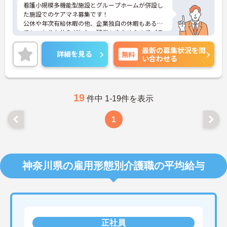
看護小規模多機能型施設とグループホームが併設し
た施設でのケアマネ募集です！
公休や年次有給休暇の他、企業独自の休暇もあるの
でしっかりお休みがとれ、残業も少なめなのでプラ
イベートも大切にできます。
最新の募集状況を問
ご興味ある方には、面接のポイントなど、さらに詳
詳細を見る
無料
い合わせる
細をお話致しますのでお気軽にご相談ください。
19
件中 1-19件を表示
1
神奈川県の雇用形態別介護職の平均給与
正社員