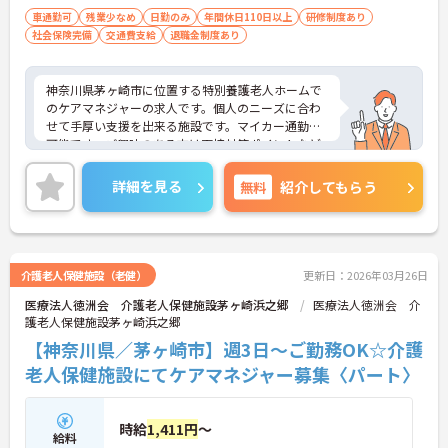
車通勤可
残業少なめ
日勤のみ
年間休日110日以上
研修制度あり
社会保険完備
交通費支給
退職金制度あり
神奈川県茅ヶ崎市に位置する特別養護老人ホームで
のケアマネジャーの求人です。個人のニーズに合わ
せて手厚い支援を出来る施設です。マイカー通勤も
可能です。ご興味のある方は面接対策ポイントなど
お話致しますのでお気軽にお問い合わせください。
詳細を見る
無料
紹介してもらう
介護老人保健施設（老健）
更新日：2026年03月26日
医療法人徳洲会 介護老人保健施設茅ヶ崎浜之郷
医療法人徳洲会 介
護老人保健施設茅ヶ崎浜之郷
【神奈川県／茅ヶ崎市】週3日～ご勤務OK☆介護
老人保健施設にてケアマネジャー募集〈パート〉
時給
1,411円
～
給料