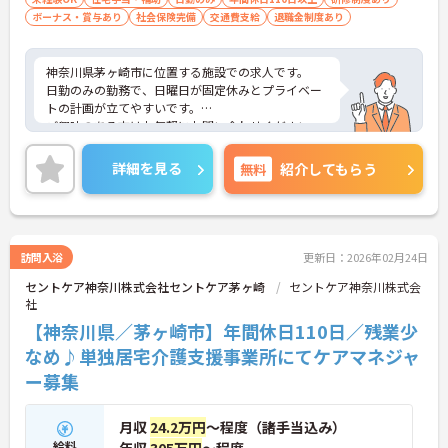
ボーナス・賞与あり
社会保険完備
交通費支給
退職金制度あり
神奈川県茅ヶ崎市に位置する施設での求人です。
日勤のみの勤務で、日曜日が固定休みとプライベー
トの計画が立てやすいです。
ご興味のある方はお気軽にお問い合わせください。
詳細を見る
無料
紹介してもらう
訪問入浴
更新日：2026年02月24日
セントケア神奈川株式会社セントケア茅ヶ崎
セントケア神奈川株式会
社
【神奈川県／茅ヶ崎市】年間休日110日／残業少
なめ♪単独居宅介護支援事業所にてケアマネジャ
ー募集
月収
24.2万円
～程度（諸手当込み）
給料