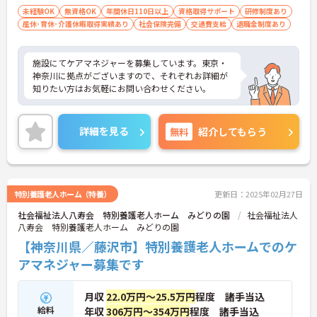
未経験OK
無資格OK
年間休日110日以上
資格取得サポート
研修制度あり
産休･育休･介護休暇取得実績あり
社会保険完備
交通費支給
退職金制度あり
施設にてケアマネジャーを募集しています。東京・
神奈川に拠点がございますので、それぞれお詳細が
知りたい方はお気軽にお問い合わせください。
詳細を見る
無料
紹介してもらう
特別養護老人ホーム（特養）
更新日：2025年02月27日
社会福祉法人八寿会 特別養護老人ホーム みどりの園
社会福祉法人
八寿会 特別養護老人ホーム みどりの園
【神奈川県／藤沢市】特別養護老人ホームでのケ
アマネジャー募集です
月収
22.0万円～25.5万円
程度 諸手当込
給料
年収
306万円～354万円
程度 諸手当込