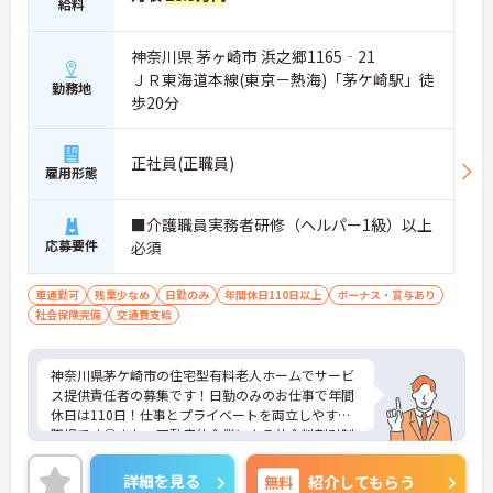
給料
神奈川県 茅ヶ崎市 浜之郷1165‐21
ＪＲ東海道本線(東京－熱海)「茅ケ崎駅」徒
勤務地
歩20分
正社員(正職員)
雇用形態
■介護職員実務者研修（ヘルパー1級）以上
応募要件
必須
車通勤可
残業少なめ
日勤のみ
年間休日110日以上
ボーナス・賞与あり
社会保険完備
交通費支給
神奈川県茅ケ崎市の住宅型有料老人ホームでサービ
ス提供責任者の募集です！日勤のみのお仕事で年間
休日は110日！仕事とプライベートを両立しやすい
職場です◎また、不動産仲介業による仲介料割引制
度などがあるのも嬉しいポイント♪ご興味のある方
は面接ポイントをお伝えしますので、お気軽にご連
詳細を見る
無料
紹介してもらう