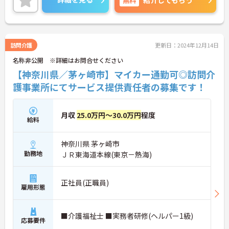
紹介してもらう
訪問介護
更新日：2024年12月14日
名称非公開 ※詳細はお問合せください
【神奈川県／茅ヶ崎市】マイカー通勤可◎訪問介
護事業所にてサービス提供責任者の募集です！
月収
25.0万円～30.0万円
程度
給料
神奈川県 茅ヶ崎市
勤務地
ＪＲ東海道本線(東京－熱海)
正社員(正職員)
雇用形態
■介護福祉士 ■実務者研修(ヘルパー1級)
応募要件