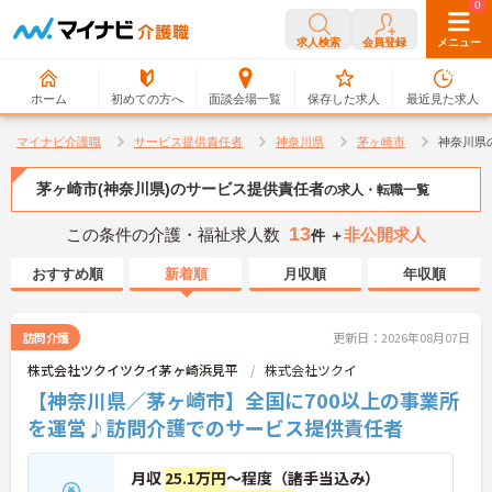
0
0
求人検索
会員登録
メニュー
ホーム
初めての方へ
面談会場一覧
保存した求人
最近見た求人
マイナビ介護職
サービス提供責任者
神奈川県
茅ヶ崎市
神奈川県
茅ヶ崎市(神奈川県)のサービス提供責任者
の求人・転職一覧
13
この条件の介護・福祉求人数
非公開求人
件 ＋
おすすめ順
新着順
月収順
年収順
訪問介護
更新日：2026年08月07日
株式会社ツクイツクイ茅ヶ崎浜見平
株式会社ツクイ
【神奈川県／茅ヶ崎市】全国に700以上の事業所
を運営♪訪問介護でのサービス提供責任者
月収
25.1万円
～程度（諸手当込み）