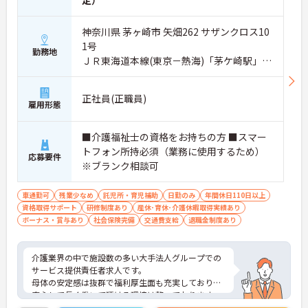
神奈川県 茅ヶ崎市 矢畑262 サザンクロス10
1号
勤務地
ＪＲ東海道本線(東京－熱海)「茅ケ崎駅」バ
ス・車5分
正社員(正職員)
雇用形態
■介護福祉士の資格をお持ちの方 ■スマー
トフォン所持必須（業務に使用するため）
応募要件
※ブランク相談可
車通勤可
残業少なめ
託児所・育児補助
日勤のみ
年間休日110日以上
資格取得サポート
研修制度あり
産休･育休･介護休暇取得実績あり
ボーナス・賞与あり
社会保険完備
交通費支給
退職金制度あり
介護業界の中で施設数の多い大手法人グループでの
サービス提供責任者求人です。
母体の安定感は抜群で福利厚生面も充実しており、
安心して長く働いて頂ける環境は整っております。
また、頑張りがきちんと評価に繋がります。