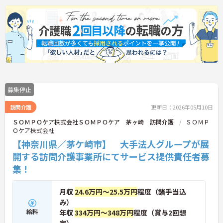
募集停止
訪問介護
更新日：2026年05月10日
ＳＯＭＰＯケア株式会社ＳＯＭＰＯケア 茅ヶ崎 訪問介護
ＳＯＭＰ
Ｏケア株式会社
【神奈川県／茅ケ崎市】 大手法人グループが展
開する訪問介護事業所にてサービス提供責任者募
集！
月収
24.6万円～25.5万円
程度（諸手当込
み）
給料
年収
334万円～348万円
程度（賞与2回想
定）