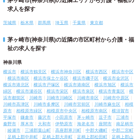
茅ヶ崎市(神奈川県)の近隣エリアから介護・福祉の
求人を探す
茨城県
栃木県
群馬県
埼玉県
千葉県
東京都
茅ヶ崎市(神奈川県)の近隣の市区町村から介護・福
祉の求人を探す
神奈川県
横浜市
横浜市鶴見区
横浜市神奈川区
横浜市西区
横浜市中区
横浜市南区
横浜市保土ケ谷区
横浜市磯子区
横浜市金沢区
横浜市港北区
横浜市戸塚区
横浜市港南区
横浜市旭区
横浜市
緑区
横浜市瀬谷区
横浜市栄区
横浜市泉区
横浜市青葉区
横
浜市都筑区
川崎市
川崎市川崎区
川崎市幸区
川崎市中原区
川崎市高津区
川崎市多摩区
川崎市宮前区
川崎市麻生区
相模
原市
相模原市緑区
相模原市中央区
相模原市南区
横須賀市
平塚市
鎌倉市
藤沢市
小田原市
茅ヶ崎市
逗子市
三浦市
秦野市
厚木市
大和市
伊勢原市
海老名市
座間市
南足柄市
綾瀬市
三浦郡葉山町
高座郡寒川町
中郡大磯町
中郡二宮町
足柄上郡中井町
足柄上郡大井町
足柄上郡松田町
足柄上郡山