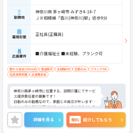
神奈川県 茅ヶ崎市 みずき4-14-7
勤務地
ＪＲ相模線「香川(神奈川)駅」徒歩9分
正社員(正職員)
雇用形態
■介護福祉士 ■未経験、ブランク可
応募要件
駅から徒歩10分以内
車通勤可
未経験OK
日勤のみ
ブランクOK
社会保険完備
交通費支給
神奈川県茅ヶ崎市に位置する、訪問介護にてサービ
ス提供責任者の募集です！
日勤のみの勤務なので、家庭との両立が叶います☆
また、年末年始休暇があり、しっかりお休みをとる
ことが可能です♪
さらに、駅から徒歩9分の立地で、マイカー通勤も
詳細を見る
無料
紹介してもらう
可能なので、通勤らくらくです◎
ご興味のある方には、面接対策ポイントなど、さら