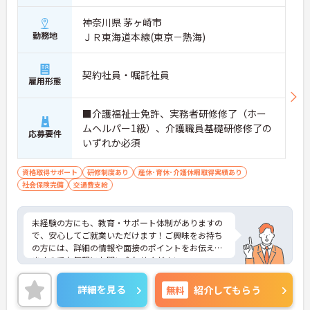
神奈川県 茅ヶ崎市
勤務地
ＪＲ東海道本線(東京－熱海)
契約社員・嘱託社員
雇用形態
■介護福祉士免許、実務者研修修了（ホー
ムヘルパー1級）、介護職員基礎研修修了の
応募要件
いずれか必須
資格取得サポート
研修制度あり
産休･育休･介護休暇取得実績あり
社会保険完備
交通費支給
未経験の方にも、教育・サポート体制がありますの
で、安心してご就業いただけます！ご興味をお持ち
の方には、詳細の情報や面接のポイントをお伝えし
ますのでお気軽にお問い合わせください。
詳細を見る
無料
紹介してもらう