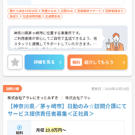
駅から徒歩10分以内
残業少なめ
日勤のみ
資格取得サポート
研修制度あり
高収入
社会保険完備
交通費支給
神奈川県茅ヶ崎市に位置する事業所です。
ご利用者様が安心してご自宅で生活できるよう、他
スタッフと連携してサポートしていただきます。
OJT研修もあり、安心してスタートできます。
ご興味のある方には、面接対策ポイントなど、さら
に詳細をお話しいたしますのでお気軽にご相談くだ
詳細を見る
無料
紹介してもらう
さい！
訪問介護
更新日：2026年02月10日
株式会社アラレにきっとみずき
株式会社アラレ
【神奈川県／茅ヶ崎市】日勤のみ☆訪問介護にて
サービス提供責任者募集＜正社員＞
月収
23.0万円
～
給料