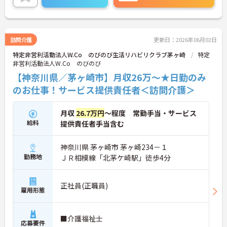
絡ください！
訪問介護
更新日：2026年06月02日
特定非営利活動法人W.Co のびのび生活リハビリクラブ茅ヶ崎
特定
非営利活動法人W.Co のびのび
【神奈川県／茅ヶ崎市】月収26万～★日勤のみ
のお仕事！サービス提供責任者＜訪問介護＞
月収
26.7万円
～程度 常勤手当・サービス
給料
提供責任者手当含む
神奈川県 茅ヶ崎市 茅ヶ崎234－１
勤務地
ＪＲ相模線「北茅ケ崎駅」徒歩4分
正社員(正職員)
雇用形態
■介護福祉士
応募要件