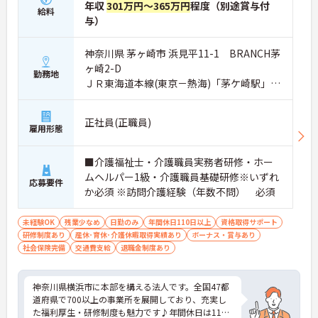
年収
301万円～365万円
程度（別途賞与付
給料
与）
神奈川県 茅ヶ崎市 浜見平11-1 BRANCH茅
ヶ崎2-D
勤務地
ＪＲ東海道本線(東京－熱海)「茅ケ崎駅」バ
ス・車6分
正社員(正職員)
雇用形態
■介護福祉士・介護職員実務者研修・ホー
ムヘルパー1級・介護職員基礎研修※いずれ
応募要件
か必須 ※訪問介護経験（年数不問） 必須
未経験OK
残業少なめ
日勤のみ
年間休日110日以上
資格取得サポート
研修制度あり
産休･育休･介護休暇取得実績あり
ボーナス・賞与あり
社会保険完備
交通費支給
退職金制度あり
神奈川県横浜市に本部を構える法人です。全国47都
道府県で700以上の事業所を展開しており、充実し
た福利厚生・研修制度も魅力です♪年間休日は110