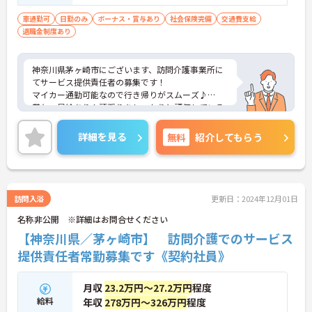
車通勤可
日勤のみ
ボーナス・賞与あり
社会保険完備
交通費支給
退職金制度あり
神奈川県茅ヶ崎市にございます、訪問介護事業所に
てサービス提供責任者の募集です！
マイカー通勤可能なので行き帰りがスムーズ♪
賞与・昇給あり！頑張りをしっかりと評価している
ので、モチベーションを保ちやすい環境です◎
ご興味のある方は、マイナビ介護職までお問い合わ
詳細を見る
無料
紹介してもらう
せください。
訪問入浴
更新日：2024年12月01日
名称非公開 ※詳細はお問合せください
【神奈川県／茅ヶ崎市】 訪問介護でのサービス
提供責任者常勤募集です《契約社員》
月収
23.2万円～27.2万円
程度
給料
年収
278万円～326万円
程度