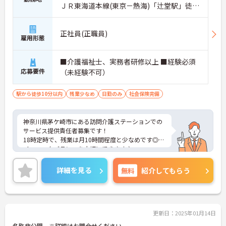
ＪＲ東海道本線(東京－熱海)「辻堂駅」徒歩
9分
正社員(正職員)
雇用形態
■介護福祉士、実務者研修以上 ■経験必須
応募要件
（未経験不可）
駅から徒歩10分以内
残業少なめ
日勤のみ
社会保険完備
神奈川県茅ケ崎市にある訪問介護ステーションでの
サービス提供責任者募集です！
18時定時で、残業は月10時間程度と少なめです◎ラ
イフワークバランスを大切にできます♪
また月給は諸手当込みで37万円を目指せます♪
ご興味のある方には、面接対策ポイントなど、さら
詳細を見る
無料
紹介してもらう
に詳細をお話しいたしますのでお気軽にご相談くだ
さい！
更新日：2025年01月14日
名称非公開 ※詳細はお問合せください