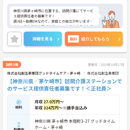
神奈川県茅ヶ崎市に位置する、訪問介護にてサービ
ス提供責任者の募集です！
週3日～勤務OKなので、家庭との両立が叶います☆
また、年末年始休暇があり、しっかりお休みをとる
ことが可能です♪
さらにマイカー通勤可能なので、通勤らくらくです
詳細を見る
無料
紹介してもらう
◎
ご興味のある方には、面接対策ポイントなど、さら
に詳細をご案内しますのでお気軽にご相談くださ
い！
訪問介護
更新日：2025年10月17日
株式会社創生事業団グッドタイムケア・茅ヶ崎
株式会社創生事業団
【神奈川県／茅ケ崎市】訪問介護ステーションで
のサービス提供責任者募集です！＜正社員＞
月収
27.0万円
～
給料
年収
324万円
～※諸手当込み
神奈川県 茅ヶ崎市 本宿町3-27 グッドタイム
ホーム・茅ヶ崎
勤務地