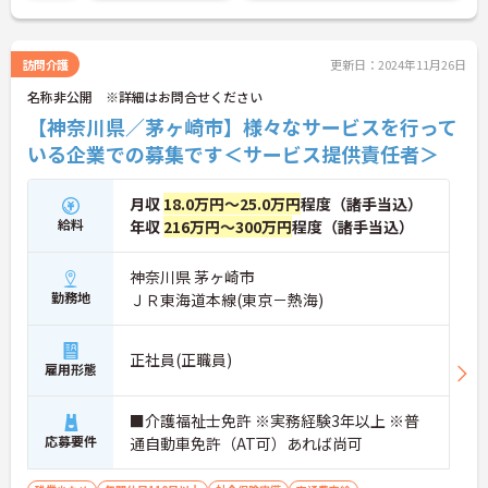
訪問介護
更新日：2024年11月26日
名称非公開 ※詳細はお問合せください
【神奈川県／茅ヶ崎市】様々なサービスを行って
いる企業での募集です＜サービス提供責任者＞
月収
18.0万円～25.0万円
程度（諸手当込）
給料
年収
216万円～300万円
程度（諸手当込）
神奈川県 茅ヶ崎市
勤務地
ＪＲ東海道本線(東京－熱海)
正社員(正職員)
雇用形態
■介護福祉士免許 ※実務経験3年以上 ※普
応募要件
通自動車免許（AT可）あれば尚可