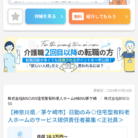
日以上、リフレッシュ休暇が月1日あり、ワークラ
イフバランスを重視される方にもおすすめです。ご
興味のある方には、面接対策ポイントなど、さらに
詳細を見る
無料
紹介してもらう
詳細をお話しいたしますのでお気軽にご相談くださ
い！
更新日：2026年07月24日
株式会社BISCUSS住宅型有料老人ホームHIBISU茅ケ崎
株式会社BISCU
SS
【神奈川県／茅ケ崎市】日勤のみ◎住宅型有料老
人ホームのサービス提供責任者募集＜正社員＞
月収
28.3万円
～