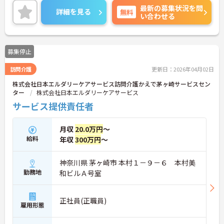
最新の募集状況を問
ご興味のある方はぜひお気軽にお問い合わせくださ
詳細を見る
無料
い合わせる
い。
募集停止
訪問介護
更新日：2026年04月02日
株式会社日本エルダリーケアサービス訪問介護かえで茅ヶ崎サービスセン
ター
株式会社日本エルダリーケアサービス
サービス提供責任者
月収
20.0万円
～
給料
年収
300万円
～
神奈川県 茅ヶ崎市 本村１－９－６ 本村美
勤務地
和ビルＡ号室
正社員(正職員)
雇用形態