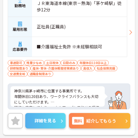
ＪＲ東海道本線(東京－熱海)「茅ケ崎駅」徒
勤務地
歩12分
正社員(正職員)
雇用形態
■介護福祉士免許 ※未経験相談可
応募要件
車通勤可
残業少なめ
土日祝休
日勤のみ
年間休日110日以上
研修制度あり
産休･育休･介護休暇取得実績あり
高収入
社会保険完備
交通費支給
退職金制度あり
神奈川県茅ヶ崎市に位置する事業所です。
年間休日120日あり、ワークライフバランスも大切
にしていただけます。
研修も充実しており、スキルアップも目指せる環境
です。
ご興味のある方は是非お気軽にお問い合わせくださ
詳細を見る
無料
紹介してもらう
い。