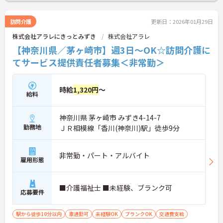
に詳細をご案内しますのでお気軽にご相談くださ
い！
訪問介護
更新日：2026年01月29日
株式会社アラレにきっとみずき
株式会社アラレ
【神奈川県／茅ヶ崎市】週3日～OK☆訪問介護に
てサービス提供責任者募集＜非常勤＞
時給
1,320円
～
給料
神奈川県 茅ヶ崎市 みずき4-14-7
勤務地
ＪＲ相模線「香川(神奈川)駅」徒歩9分
非常勤・パート・アルバイト
雇用形態
■介護福祉士 ■未経験、ブランク可
応募要件
駅から徒歩10分以内
車通勤可
未経験OK
ブランクOK
交通費支給