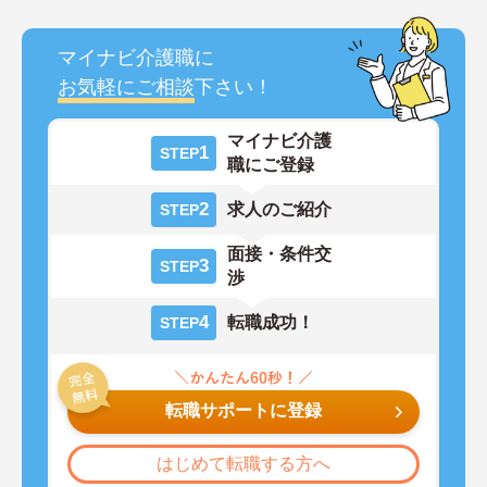
マイナビ介護職に
お気軽にご相談
下さい！
マイナビ介護
1
STEP
職にご登録
2
求人のご紹介
STEP
面接・条件交
3
STEP
渉
4
転職成功！
STEP
転職サポートに登録
はじめて転職する方へ