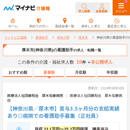
0
0
求人検索
会員登録
メニュー
ホーム
初めての方へ
面談会場一覧
保存した求人
最近見た求人
マイナビ介護職
看護助手
神奈川県
厚木市
神奈川県の看護助手の
厚木市(神奈川県)の看護助手
の求人・転職一覧
10
この条件の介護・福祉求人数
非公開求人
件 ＋
おすすめ順
新着順
月収順
年収順
更新日：2026年08月04日
医療法人社団藤和会 厚木佐藤病院
医療法人社団藤和会 厚木佐藤病
院
【神奈川県／厚木市】賞与3.5ヶ月分の支給実績
あり◎病院での看護助手募集〈正社員〉
月収
23.1万円～25.2万円
程度 諸手当込