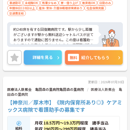
車通勤可
未経験OK
残業少なめ
寮・借り上げ
無資格OK
日勤のみ
年間休日110日以上
産休･育休･介護休暇取得実績あり
社会保険完備
交通費支給
約240床を有する回復期病院です。駅から少し距離
がございますが駅から無料送迎シャトルバスが出て
おりますので通勤に困りません。この度は看護助手
としてのお仕事をお任せいたします。専門職が近く
にいる環境ですので、安心して業務に専念いただけ
ます。介護系の資格が無い方もチャレンジOK！日勤
詳細を見る
無料
紹介してもらう
のみのご勤務でバランスよく働けるのも魅力です。
ご興味のある方はお気軽にお問い合わせ下さい。
更新日：2026年07月30日
医療法人鉄蕉会 亀田森の里病院亀田森の里病院
医療法人鉄蕉会 亀
田森の里病院
【神奈川／厚木市】《院内保育所あり◎》ケアミ
ックス病院で看護助手の募集です
月収
18.5万円～19.3万円
程度 諸手当込
給料
年収
290万円～299万円
程度 諸手当込