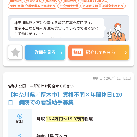
車通勤可
残業少なめ
無資格OK
日勤のみ
年間休日110日以上
産休･育休･介護休暇取得実績あり
社会保険完備
交通費支給
退職金制度あり
神奈川県厚木市に位置する認知症専門病院です。
住宅手当など福利厚生も充実しているので長く安心
して働けます。
ご興味ある方には、面接対策ポイントなど、さらに
詳細をお話しいたしますのでお気軽にご相談くださ
い。
詳細を見る
無料
紹介してもらう
更新日：2024年12月21日
名称非公開 ※詳細はお問合せください
【神奈川県／厚木市】資格不問×年間休日120
日 病院での看護助手募集
月収
16.4万円～19.3万円
程度
給料
神奈川県 厚木市