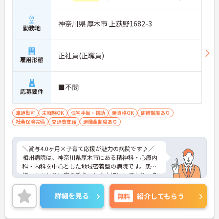
神奈川県 厚木市 上荻野1682-3
勤務地
正社員(正職員)
雇用形態
■不問
応募要件
車通勤可
未経験OK
住宅手当・補助
無資格OK
研修制度あり
社会保険完備
交通費支給
退職金制度あり
＼賞与4.0ヶ月×子育て応援が魅力の病院です♪／
相州病院は、神奈川県厚木市にある精神科・心療内
科・内科を中心とした地域密着型の病院です。患者
様一人ひとりに寄り添うことを大切にしており、多
職種が連携しながら地域医療を支えています。
今回募集しているのは病棟勤務の看護助手。無資
詳細を見る
無料
紹介してもらう
格・未経験からスタートできるため、「医療業界で
働いてみたい」「誰かの役に立つ仕事がしたい」と
いう方にもおすすめです。