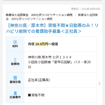
また、24時間保育室や学童保育を完備しているた
め、子育てとの両立がしやすい環境。賞与は前年実
更新日：2026年08月04日
績4.0ヶ月分、住宅手当や扶養手当など福利厚生も充
医療法人社団葵会 AOI七沢リハビリテーション病院
医療法人社団葵
実しています。
会 AOI七沢リハビリテーション病院
未経験から医療の現場にチャレンジしたい方も、長
【神奈川県／厚木市】資格不問★日勤帯のみ！リ
く安定して働きたい方も安心してスタートできる職
場です。
ハビリ病院での看護助手募集＜正社員＞
月収
20.0万円
～程度
給料
神奈川県 厚木市 七沢１３０４
小田急小田原線「愛甲石田駅」バス・車20
勤務地
分
正社員(正職員)
雇用形態
■資格不問
応募要件