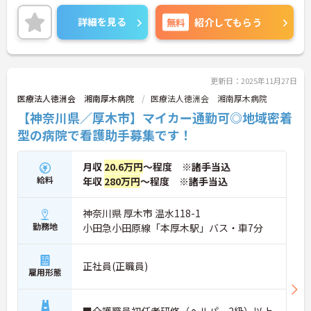
送迎バスも出ており、通勤も便利です。福利厚生も
手厚く、働きやすい環境が整っております。
詳細を見る
無料
紹介してもらう
更新日：2025年11月27日
医療法人徳洲会 湘南厚木病院
医療法人徳洲会 湘南厚木病院
【神奈川県／厚木市】マイカー通勤可◎地域密着
型の病院で看護助手募集です！
月収
20.6万円
～程度 ※諸手当込
給料
年収
280万円
～程度 ※諸手当込
神奈川県 厚木市 温水118-1
勤務地
小田急小田原線「本厚木駅」バス・車7分
正社員(正職員)
雇用形態