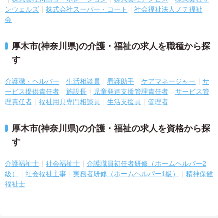
ンウェルズ
株式会社スーパー・コート
社会福祉法人ノテ福祉
会
厚木市(神奈川県)の介護・福祉の求人を職種から探
す
介護職・ヘルパー
生活相談員
看護助手
ケアマネージャー
サ
ービス提供責任者
施設長
児童発達支援管理責任者
サービス管
理責任者
福祉用具専門相談員
生活支援員
管理者
厚木市(神奈川県)の介護・福祉の求人を資格から探
す
介護福祉士
社会福祉士
介護職員初任者研修（ホームヘルパー2
級）
社会福祉主事
実務者研修（ホームヘルパー1級）
精神保健
福祉士