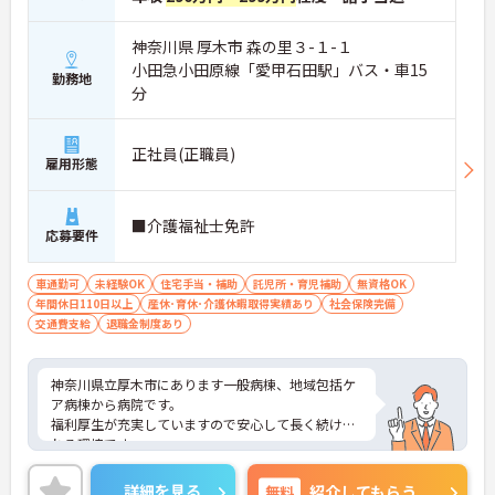
神奈川県 厚木市 森の里３-１-１
小田急小田原線「愛甲石田駅」バス・車15
勤務地
分
正社員(正職員)
雇用形態
■介護福祉士免許
応募要件
車通勤可
未経験OK
住宅手当・補助
託児所・育児補助
無資格OK
年間休日110日以上
産休･育休･介護休暇取得実績あり
社会保険完備
交通費支給
退職金制度あり
神奈川県立厚木市にあります一般病棟、地域包括ケ
ア病棟から病院です。
福利厚生が充実していますので安心して長く続けら
れる環境です。
ご興味ある方には、面接のポイントなど、さらに詳
細をお話致しますのでお気軽にご相談ください。
詳細を見る
無料
紹介してもらう