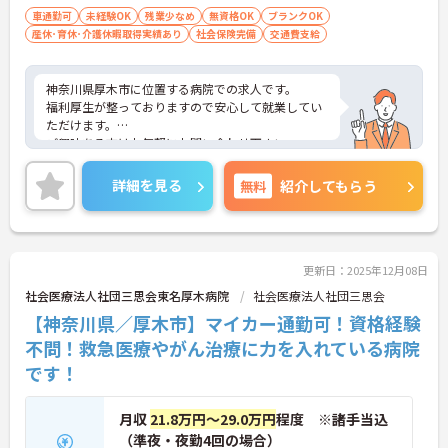
車通勤可
未経験OK
残業少なめ
無資格OK
ブランクOK
産休･育休･介護休暇取得実績あり
社会保険完備
交通費支給
神奈川県厚木市に位置する病院での求人です。
福利厚生が整っておりますので安心して就業してい
ただけます。
ご興味ある方はお気軽にお問い合わせ下さい。
詳細を見る
無料
紹介してもらう
更新日：2025年12月08日
社会医療法人社団三思会東名厚木病院
社会医療法人社団三思会
【神奈川県／厚木市】マイカー通勤可！資格経験
不問！救急医療やがん治療に力を入れている病院
です！
月収
21.8万円～29.0万円
程度 ※諸手当込
（準夜・夜勤4回の場合）