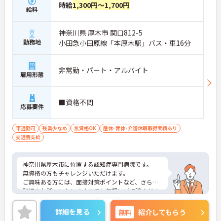
時給
1,300円～1,700円
給料
神奈川県 厚木市 関口812-5
勤務地
小田急小田原線「本厚木駅」バス・車16分
非常勤・パート・アルバイト
雇用形態
■資格不問
応募要件
車通勤可
残業少なめ
無資格OK
産休･育休･介護休暇取得実績あり
交通費支給
神奈川県厚木市に位置する認知症専門病院です。
無資格の方もチャレンジいただけます。
ご興味ある方には、面接対策ポイントなど、さらに
詳細をお話しいたしますのでお気軽にご相談くださ
い。
詳細を見る
無料
紹介してもらう