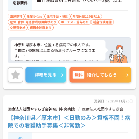
■介護職員初任者研修（ヘルパー2級）以上
応募要件
車通勤可
残業少なめ
住宅手当・補助
年間休日110日以上
産休･育休･介護休暇取得実績あり
ボーナス・賞与あり
社会保険完備
交通費支給
退職金制度あり
神奈川県厚木市に位置する病院での求人です。
全国に340施設以上ある徳洲会グループになりま
す。
年間休日110日あり、しっかり働いてしっかり休め
る、社員にとって理想の働き方を実現できます♪
ご興味ある方はお気軽にお問い合わせ下さい。
詳細を見る
無料
紹介してもらう
更新日：2025年11月25日
医療法人社団やすらぎ会神奈川中央病院
医療法人社団やすらぎ会
【神奈川県／厚木市】＜日勤のみ＞資格不問！病
院での看護助手募集＜非常勤＞