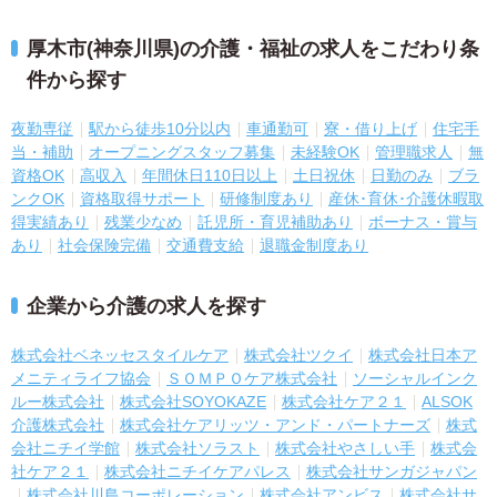
厚木市(神奈川県)の介護・福祉の求人をこだわり条
件から探す
夜勤専従
駅から徒歩10分以内
車通勤可
寮・借り上げ
住宅手
当・補助
オープニングスタッフ募集
未経験OK
管理職求人
無
資格OK
高収入
年間休日110日以上
土日祝休
日勤のみ
ブラ
ンクOK
資格取得サポート
研修制度あり
産休･育休･介護休暇取
得実績あり
残業少なめ
託児所・育児補助あり
ボーナス・賞与
あり
社会保険完備
交通費支給
退職金制度あり
企業から介護の求人を探す
株式会社ベネッセスタイルケア
株式会社ツクイ
株式会社日本ア
メニティライフ協会
ＳＯＭＰＯケア株式会社
ソーシャルインク
ルー株式会社
株式会社SOYOKAZE
株式会社ケア２１
ALSOK
介護株式会社
株式会社ケアリッツ・アンド・パートナーズ
株式
会社ニチイ学館
株式会社ソラスト
株式会社やさしい手
株式会
社ケア２１
株式会社ニチイケアパレス
株式会社サンガジャパン
株式会社川島コーポレーション
株式会社アンビス
株式会社サ