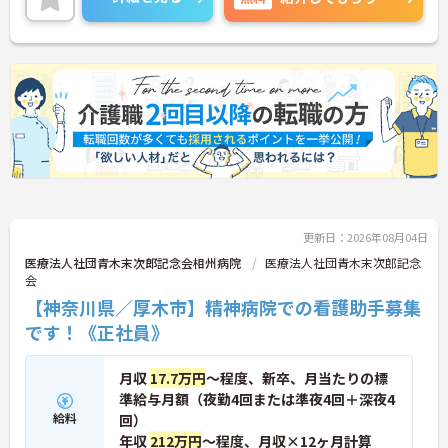
ントなど、さらに詳細をお話しいたしますのでお気
軽にご相談ください！
更新日：2026年08月04日
医療法人社団青木末次郎記念会相州病院
医療法人社団青木末次郎記念
会
【神奈川県／厚木市】精神病院での看護助手募集
です！《正社員》
月収
17.7万円
～程度、新卒、月当たりの標
準給与月額（夜勤4回または準夜4回＋深夜4
給料
回）
年収
212万円
～程度、月収×12ヶ月計算