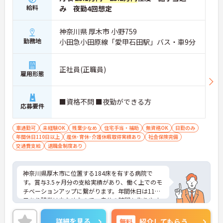
給料
み 夜勤4回想定
神奈川県 厚木市 小野759
勤務地
小田急小田原線「愛甲石田駅」バス・車9分
正社員(正職員)
雇用形態
■資格不問 ■夜勤ができる方
応募要件
車通勤可
未経験OK
残業少なめ
住宅手当・補助
無資格OK
日勤のみ
年間休日110日以上
産休･育休･介護休暇取得実績あり
社会保険完備
交通費支給
退職金制度あり
神奈川県厚木市に位置する184床を有する病院で
す。賞与3.5ヶ月分の支給実績があり、働く上でのモ
チベーションアップに繋がります。年間休日は113
日あり残業は少なめなので、自分の時間も作りやす
いです。住宅手当や皆勤手当など嬉しい手当体制が
整っています。ご興味のある方には、面接対策ポイ
詳細を見る
無料
紹介してもらう