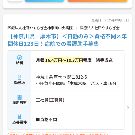
更新日：2025年09月12日
医療法人社団やすらぎ会神奈川中央病院
医療法人社団やすらぎ会
【神奈川県／厚木市】＜日勤のみ＞資格不問×年
間休日123日！病院での看護助手募集
月収
16.4万円～19.3万円
程度 諸手当込
給料
神奈川県 厚木市 関口812-5
勤務地
小田急小田原線「本厚木駅」バス・車16分
正社員(正職員)
雇用形態
■資格不問
応募要件