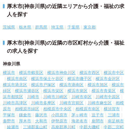
厚木市(神奈川県)の近隣エリアから介護・福祉の求
人を探す
茨城県
栃木県
群馬県
埼玉県
千葉県
東京都
厚木市(神奈川県)の近隣の市区町村から介護・福祉
の求人を探す
神奈川県
横浜市
横浜市鶴見区
横浜市神奈川区
横浜市西区
横浜市中区
横浜市南区
横浜市保土ケ谷区
横浜市磯子区
横浜市金沢区
横浜市港北区
横浜市戸塚区
横浜市港南区
横浜市旭区
横浜市
緑区
横浜市瀬谷区
横浜市栄区
横浜市泉区
横浜市青葉区
横
浜市都筑区
川崎市
川崎市川崎区
川崎市幸区
川崎市中原区
川崎市高津区
川崎市多摩区
川崎市宮前区
川崎市麻生区
相模
原市
相模原市緑区
相模原市中央区
相模原市南区
横須賀市
平塚市
鎌倉市
藤沢市
小田原市
茅ヶ崎市
逗子市
三浦市
秦野市
厚木市
大和市
伊勢原市
海老名市
座間市
南足柄市
綾瀬市
三浦郡葉山町
高座郡寒川町
中郡大磯町
中郡二宮町