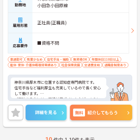
勤務地
小田急小田原線
正社員(正職員)
雇用形態
■資格不問
応募要件
車通勤可
残業少なめ
住宅手当・補助
無資格OK
年間休日110日以上
産休･育休･介護休暇取得実績あり
社会保険完備
交通費支給
退職金制度あり
神奈川県厚木市に位置する認知症専門病院です。
住宅手当など福利厚生も充実しているので長く安心
して働けます。
ご興味ある方には、面接対策ポイントなど、さらに
詳細をお話しいたしますのでお気軽にご相談くださ
い。
詳細を見る
無料
紹介してもらう
10
件中 1-10件を表示