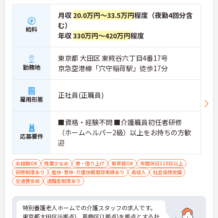
月収
20.0万円～33.5万円
程度（夜勤4回分含
む）
給料
年収
330万円～420万円
程度
東京都 大田区 東糀谷六丁目4番17号
勤務地
京急空港線「穴守稲荷駅」徒歩17分
正社員(正職員)
雇用形態
■資格・経験不問 ■介護職員初任者研修
（ホームヘルパー2級）以上をお持ちの方歓
応募要件
迎
未経験OK
残業少なめ
寮・借り上げ
無資格OK
年間休日110日以上
研修制度あり
産休･育休･介護休暇取得実績あり
高収入
社会保険完備
交通費支給
退職金制度あり
特別養護老人ホームでの介護スタッフの求人です。
東京都大田区(6拠点)、葛飾区(1拠点)を拠点とする社