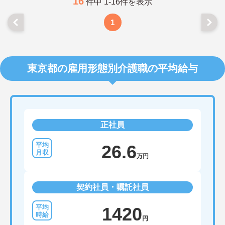
16
件中 1-16件を表示
お給与に関しては、介護・看護等の経験はもちろ
ん、その他異業種の経験年数も考慮致します。
1
ご興味のある方には、面接対策ポイントなど、さら
に詳細をお話しいたしますのでお気軽にご相談くだ
さい。
東京都の雇用形態別介護職の平均給与
正社員
26.6
万円
契約社員・嘱託社員
1420
円