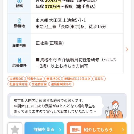
月収
20.4万円
～程度（諸手当込）
給料
年収
370万円
～程度（諸手当込）
東京都 大田区 上池台5-7-1
勤務地
東急池上線「長原(東京)駅」徒歩15分
正社員(正職員)
雇用形態
■資格不問 ※介護職員初任者研修（ヘルパ
応募要件
ー2級）以上お持ちの方尚可
未経験OK
残業少なめ
無資格OK
年間休日110日以上
高収入
社会保険完備
交通費支給
退職金制度あり
東京都大田区に位置する施設での求人です。
年間休日120日あり残業がほとんどなく福利厚生も
整っておりますので安心して就業していただけま
す。
ご興味のある方はお気軽にお問い合わせ下さい。
詳細を見る
無料
紹介してもらう