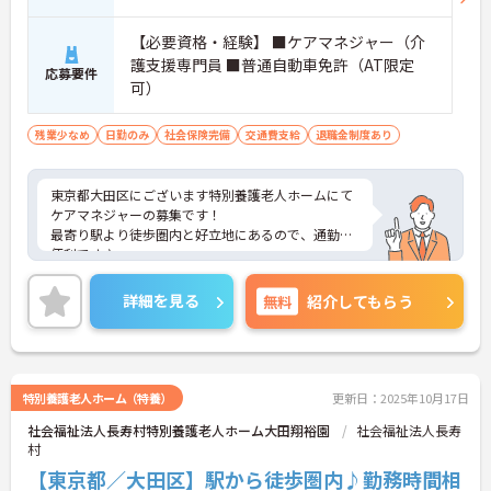
【必要資格・経験】 ■ケアマネジャー（介
護支援専門員 ■普通自動車免許（AT限定
応募要件
可）
残業少なめ
日勤のみ
社会保険完備
交通費支給
退職金制度あり
東京都大田区にございます特別養護老人ホームにて
ケアマネジャーの募集です！
最寄り駅より徒歩圏内と好立地にあるので、通勤に
便利です♪
賞与・昇給あり！頑張りをしっかりと評価している
ので、モチベーションを保ちやすい環境で★
詳細を見る
無料
紹介してもらう
また、日勤帯のみのお仕事ですので、ご家庭をお持
ちの方も働きやすい勤務時間でオススメです◎
特別養護老人ホーム（特養）
更新日：2025年10月17日
社会福祉法人長寿村特別養護老人ホーム大田翔裕園
社会福祉法人長寿
村
【東京都／大田区】駅から徒歩圏内♪勤務時間相