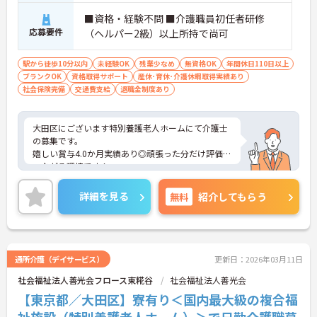
■資格・経験不問 ■介護職員初任者研修
応募要件
（ヘルパー2級）以上所持で尚可
駅から徒歩10分以内
未経験OK
残業少なめ
無資格OK
年間休日110日以上
ブランクOK
資格取得サポート
産休･育休･介護休暇取得実績あり
社会保険完備
交通費支給
退職金制度あり
大田区にございます特別養護老人ホームにて介護士
の募集です。
嬉しい賞与4.0か月実績あり◎頑張った分だけ評価に
つながる環境です！
また最寄り駅より徒歩10分圏内と好立地にあるの
で、通勤のストレスが少ないのも嬉しいポイントで
詳細を見る
無料
紹介してもらう
す。
各種手当、制度など福利厚生も充実で、安心して働
いていただけますよ★
ご興味ある方には、面接対策ポイントなど、さらに
詳細をお話しいたしますのでお気軽にご相談くださ
通所介護（デイサービス）
更新日：2026年03月11日
い。
社会福祉法人善光会フロース東糀谷
社会福祉法人善光会
【東京都／大田区】寮有り＜国内最大級の複合福