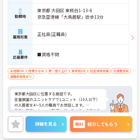
東京都 大田区 東糀谷1-13-6
勤務地
京急空港線「大鳥居駅」徒歩13分
正社員(正職員)
雇用形態
■資格不問
応募要件
未経験OK
残業少なめ
寮・借り上げ
無資格OK
社会保険完備
交通費支給
退職金制度あり
東京都大田区に位置する施設です。
全室個室のユニットケアで1ユニット（10人以下）
の入居者を4～5人の職員でお世話します。
早番と遅番にナースが勤務しているので、食事介助
などで対応していただけます。
残業もほとんどなく、寮も完備されております。
詳細を見る
無料
紹介してもらう
ご興味のある方はお気軽にご連絡ください。