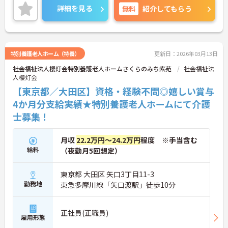
り福利厚生等の待遇面もよく、長く安心してお勤め
詳細を見る
無料
紹介してもらう
いただけます。ご興味のある方には、面接対策ポイ
ントなど、さらに詳細をお話しいたしますのでお気
軽にご相談ください！
特別養護老人ホーム（特養）
更新日：2026年03月13日
社会福祉法人櫻灯会特別養護老人ホームさくらのみち紫苑
社会福祉法
人櫻灯会
【東京都／大田区】資格・経験不問◎嬉しい賞与
4か月分支給実績★特別養護老人ホームにて介護
士募集！
月収
22.2万円～24.2万円
程度 ※手当含む
給料
（夜勤月5回想定）
東京都 大田区 矢口3丁目11-3
勤務地
東急多摩川線「矢口渡駅」徒歩10分
正社員(正職員)
雇用形態