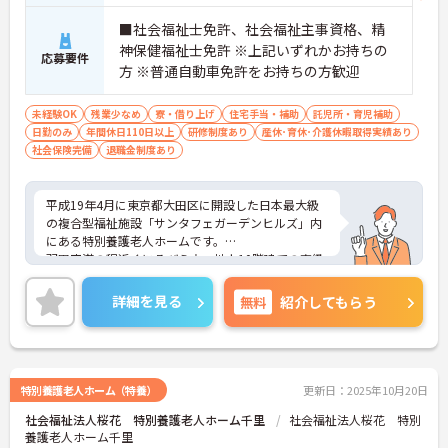
■社会福祉士免許、社会福祉主事資格、精
神保健福祉士免許 ※上記いずれかお持ちの
応募要件
方 ※普通自動車免許をお持ちの方歓迎
未経験OK
残業少なめ
寮・借り上げ
住宅手当・補助
託児所・育児補助
日勤のみ
年間休日110日以上
研修制度あり
産休･育休･介護休暇取得実績あり
社会保険完備
退職金制度あり
平成19年4月に東京都大田区に開設した日本最大級
の複合型福祉施設「サンタフェガーデンヒルズ」内
にある特別養護老人ホームです。
羽田空港の程近くにそびえ立つ地上10階建ての高級
マンションのような建物に入ると、吹き抜けのある
エントランスと大理石調の受付が来訪者を出迎えま
詳細を見る
無料
紹介してもらう
す。
建物内には、介護老人保健施設や障害者支援施設、
通所リハビリテーションや通所介護などが併設され
ており、合計で11種類の介護福祉サービスを提供し
ています。
特別養護老人ホーム（特養）
更新日：2025年10月20日
ご興味有る方には詳細お伝えいたしますのでお気軽
社会福祉法人桜花 特別養護老人ホーム千里
社会福祉法人桜花 特別
にお問い合わせください。
養護老人ホーム千里