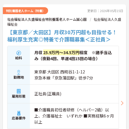
特別養護老人ホーム（特養）
更新日：2026年05月15日
社会福祉法人久盛福祉会特別養護老人ホーム誠心園
社会福祉法人久盛
福祉会
【東京都／大田区】月収30万円超も目指せる！
福利厚生充実◎特養で介護職募集＜正社員＞
月収
25.9万円～34.5万円
程度 ※諸手当込
給料
み（夜勤4回、早遅4回15回の場合）
東京都 大田区 西糀谷1-1-12
勤務地
京急本線「京急蒲田駅」徒歩7分
正社員(正職員)
雇用形態
■介護職員初任者研修（ヘルパー2級）以
上、介護福祉士 いずれか ■実務経験6ヶ月
応募要件
以上