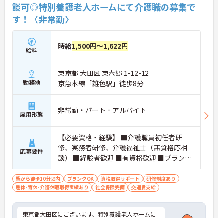
談可◎特別養護老人ホームにて介護職の募集で
す！〈非常勤〉
時給
1,500円～1,622円
給料
東京都 大田区 東六郷 1-12-12
勤務地
京急本線「雑色駅」徒歩8分
非常勤・パート・アルバイト
雇用形態
【必要資格・経験】 ■介護職員初任者研
修、実務者研修、介護福祉士（無資格応相
応募要件
談） ■経験者歓迎 ■有資格歓迎 ■ブランク
OK
駅から徒歩10分以内
ブランクOK
資格取得サポート
研修制度あり
産休･育休･介護休暇取得実績あり
社会保険完備
交通費支給
東京都大田区にございます、特別養護老人ホームに