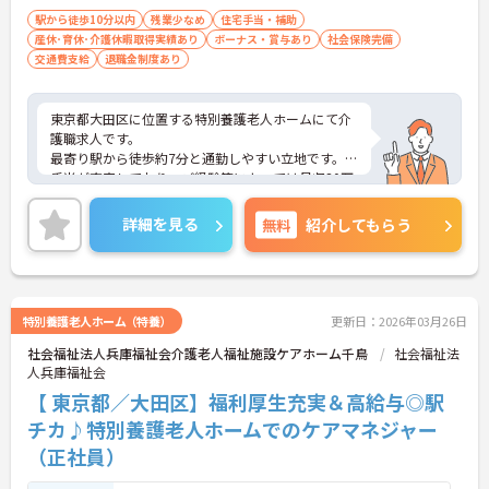
駅から徒歩10分以内
残業少なめ
住宅手当・補助
産休･育休･介護休暇取得実績あり
ボーナス・賞与あり
社会保険完備
交通費支給
退職金制度あり
東京都大田区に位置する特別養護老人ホームにて介
護職求人です。
最寄り駅から徒歩約7分と通勤しやすい立地です。
手当が充実しており、ご経験等によっては月収30万
円以上も目指せます。福利厚生も整っているので、
安心して長く働けます◎
詳細を見る
無料
紹介してもらう
ご興味のある方には、面接対策ポイントなど、さら
に詳細をご案内しますのでお気軽にご相談くださ
い！
特別養護老人ホーム（特養）
更新日：2026年03月26日
社会福祉法人兵庫福祉会介護老人福祉施設ケアホーム千鳥
社会福祉法
人兵庫福祉会
【 東京都／大田区】福利厚生充実＆高給与◎駅
チカ♪特別養護老人ホームでのケアマネジャー
（正社員）