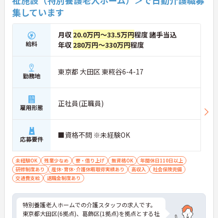
祉施設（特別養護老人ホーム）＞で日勤介護職募
集しています
月収
20.0万円～33.5万円
程度 諸手当込
給料
年収
280万円～330万円
程度
東京都 大田区 東糀谷6-4-17
勤務地
正社員(正職員)
雇用形態
■資格不問 ※未経験OK
応募要件
未経験OK
残業少なめ
寮・借り上げ
無資格OK
年間休日110日以上
研修制度あり
産休･育休･介護休暇取得実績あり
高収入
社会保険完備
交通費支給
退職金制度あり
特別養護老人ホームでの介護スタッフの求人です。
東京都大田区(6拠点)、葛飾区(1拠点)を拠点とする社