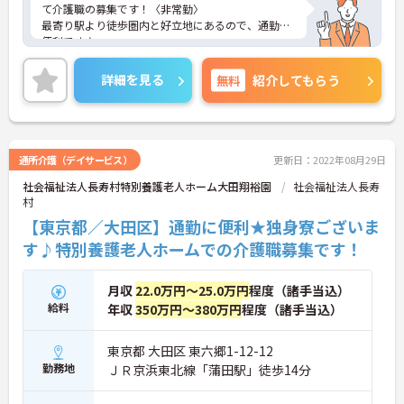
て介護職の募集です！〈非常勤〉
最寄り駅より徒歩圏内と好立地にあるので、通勤に
便利です♪
勤務日数は相談に応じますのでワークライフバラン
スを大切にしながら働いていただけます★
詳細を見る
無料
紹介してもらう
ご興味のある方は、マイナビ介護職までお問い合わ
せください。
通所介護（デイサービス）
更新日：2022年08月29日
社会福祉法人長寿村特別養護老人ホーム大田翔裕園
社会福祉法人長寿
村
【東京都／大田区】通勤に便利★独身寮ございま
す♪特別養護老人ホームでの介護職募集です！
月収
22.0万円～25.0万円
程度（諸手当込）
給料
年収
350万円～380万円
程度（諸手当込）
東京都 大田区 東六郷1-12-12
勤務地
ＪＲ京浜東北線「蒲田駅」徒歩14分