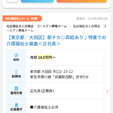
特別養護老人ホーム（特養）
更新日：2026年06月22日
社会福祉法人白陽会 ゴールデン鶴亀ホーム
社会福祉法人白陽会 ゴ
ールデン鶴亀ホーム
【東京都／大田区】駅チカ◎昇給あり♪特養での
介護福祉士募集＜正社員＞
月収
24.5万円
～
給料
東京都 大田区 矢口1-23-12
勤務地
東急多摩川線「武蔵新田駅」徒歩5分
正社員(正職員)
雇用形態
■介護福祉士必須
応募要件