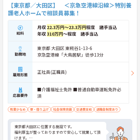
【東京都／大田区】 ＜京急空港線沿線＞特別養
護老人ホームで相談員募集！
月収
22.3万円～23.3万円
程度 諸手当込
給料
年収
310万円
～程度 諸手当込
東京都 大田区 東糀谷1-13-6
勤務地
京急空港線「大鳥居駅」徒歩13分
正社員(正職員)
雇用形態
■介護福祉士免許 ■普通自動車運転免許必
応募要件
須
残業少なめ
寮・借り上げ
社会保険完備
交通費支給
退職金制度あり
東京都大田区に位置する施設です。
福利厚生が整っておりますので安心して就業して頂
けます。