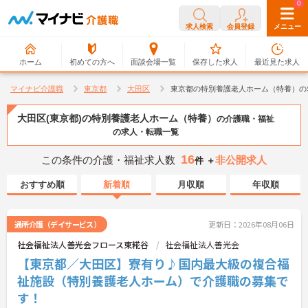
0
0
求人検索
会員登録
メニュー
ホーム
初めての方へ
面談会場一覧
保存した求人
最近見た求人
マイナビ介護職
東京都
大田区
東京都の特別養護老人ホーム（特養）の
大田区(東京都)の特別養護老人ホーム（特養）
の介護職・福祉
の求人・転職一覧
16
この条件の介護・福祉求人数
非公開求人
件 ＋
おすすめ順
新着順
月収順
年収順
通所介護（デイサービス）
更新日：2026年08月06日
社会福祉法人善光会フロース東糀谷
社会福祉法人善光会
【東京都／大田区】寮有り♪国内最大級の複合福
祉施設（特別養護老人ホーム）で介護職の募集で
す！