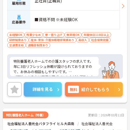
正社員(正職員)
雇用形態
■資格不問 ※未経験OK
応募要件
未経験OK
残業少なめ
寮・借り上げ
無資格OK
年間休日110日以上
研修制度あり
産休･育休･介護休暇取得実績あり
高収入
社会保険完備
交通費支給
退職金制度あり
特別養護老人ホームでの介護スタッフの求人です。
年に3日リフレッシュ休暇が設けられておりますの
で、お休みの相談もしやすいです。
ご興味のある方は面接対策ポイントなどお話致しま
すのでお気軽にお問い合わせください。
詳細を見る
無料
紹介してもらう
特別養護老人ホーム（特養）
更新日：2026年03月11日
社会福祉法人善光会バタフライ ヒル大森南
社会福祉法人善光会