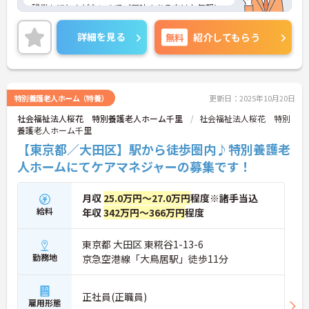
残業もほとんどないのでご興味のある方はお気軽に
ご連絡ください。
詳細を見る
無料
紹介してもらう
特別養護老人ホーム（特養）
更新日：2025年10月20日
社会福祉法人桜花 特別養護老人ホーム千里
社会福祉法人桜花 特別
養護老人ホーム千里
【東京都／大田区】駅から徒歩圏内♪特別養護老
人ホームにてケアマネジャーの募集です！
月収
25.0万円～27.0万円
程度※諸手当込
給料
年収
342万円～366万円
程度
東京都 大田区 東糀谷1-13-6
勤務地
京急空港線「大鳥居駅」徒歩11分
正社員(正職員)
雇用形態