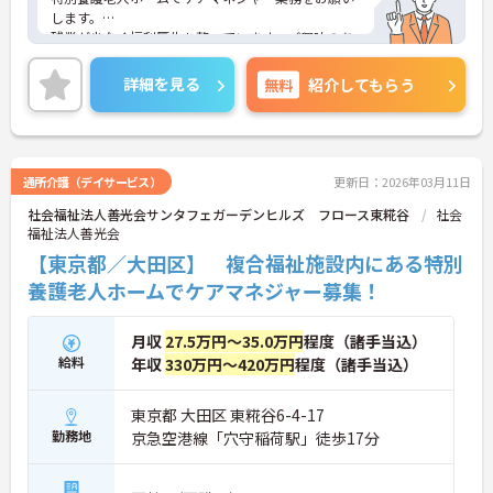
します。
残業が少なく福利厚生も整っています。ご興味のあ
る方はお気軽にお問い合わせ下さい。
詳細を見る
無料
紹介してもらう
通所介護（デイサービス）
更新日：2026年03月11日
社会福祉法人善光会サンタフェガーデンヒルズ フロース東糀谷
社会
福祉法人善光会
【東京都／大田区】 複合福祉施設内にある特別
養護老人ホームでケアマネジャー募集！
月収
27.5万円～35.0万円
程度（諸手当込）
給料
年収
330万円～420万円
程度（諸手当込）
東京都 大田区 東糀谷6-4-17
勤務地
京急空港線「穴守稲荷駅」徒歩17分