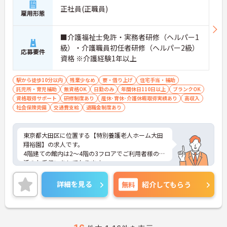
正社員(正職員)
雇用形態
■介護福祉士免許・実務者研修（ヘルパー1
級）・介護職員初任者研修（ヘルパー2級）
応募要件
資格 ※介護経験1年以上
駅から徒歩10分以内
残業少なめ
寮・借り上げ
住宅手当・補助
託児所・育児補助
無資格OK
日勤のみ
年間休日110日以上
ブランクOK
資格取得サポート
研修制度あり
産休･育休･介護休暇取得実績あり
高収入
社会保険完備
交通費支給
退職金制度あり
東京都大田区に位置する【特別養護老人ホーム大田
翔裕園】の求人です。
4階建ての館内は2～4階の3フロアでご利用者様の生
活のお手伝いをしております。
ユニットリーダー研修、介護職員初任者研修、介護
福祉士実務者研修について支援制度があります。元
詳細を見る
無料
紹介してもらう
気村グループの教育機関である介護福祉士を養成す
る関東福祉専門学校では資格取得の勉強会を開校し
ております。
また、残業が月3時間程度と少なく、年間休日が110
日以上とプライベートとの両立ができます。