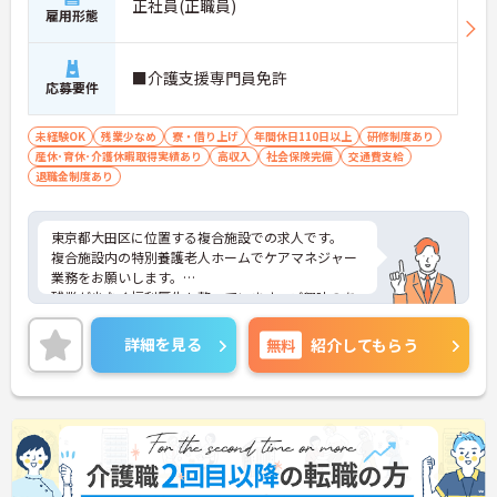
正社員(正職員)
雇用形態
■介護支援専門員免許
応募要件
未経験OK
残業少なめ
寮・借り上げ
年間休日110日以上
研修制度あり
産休･育休･介護休暇取得実績あり
高収入
社会保険完備
交通費支給
退職金制度あり
東京都大田区に位置する複合施設での求人です。
複合施設内の特別養護老人ホームでケアマネジャー
業務をお願いします。
残業が少なく福利厚生も整っています。ご興味のあ
る方はお気軽にお問い合わせ下さい。
詳細を見る
無料
紹介してもらう