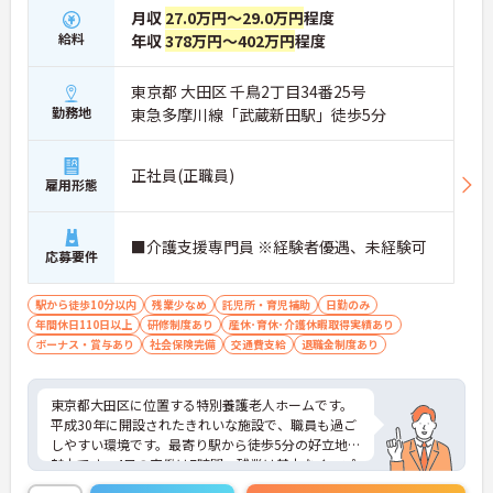
月収
27.0万円～29.0万円
程度
給料
年収
378万円～402万円
程度
東京都 大田区 千鳥2丁目34番25号
勤務地
東急多摩川線「武蔵新田駅」徒歩5分
正社員(正職員)
雇用形態
■介護支援専門員 ※経験者優遇、未経験可
応募要件
駅から徒歩10分以内
残業少なめ
託児所・育児補助
日勤のみ
年間休日110日以上
研修制度あり
産休･育休･介護休暇取得実績あり
ボーナス・賞与あり
社会保険完備
交通費支給
退職金制度あり
東京都大田区に位置する特別養護老人ホームです。
平成30年に開設されたきれいな施設で、職員も過ご
しやすい環境です。最寄り駅から徒歩5分の好立地も
魅力です。4日の実働は7時間、残業は基本なく、プ
ライベートとの両立もしやすいです。母体の安定よ