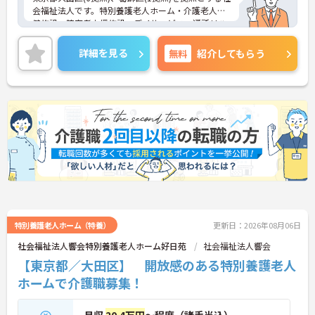
会福祉法人です。特別養護老人ホーム・介護老人保
健施設・障害者支援施設・デイサービス・通所リハ
ビリテーション・ショートステイを運営する国内最
大級の複合福祉施設です。
詳細を見る
無料
紹介してもらう
お客様の満足度向上、福祉業界の改革、そして最適
な社会保障をデザインするために革新的な取組みを
導入しながら介護サービスを提供しています。大田
区内に寮がございますので、お一人暮らしをお考え
の方は是非ご連絡ください。
年に3日リフレッシュ休暇が設けられておりますの
で、お休みの相談もしやすいです。
ご興味のある方は面接対策ポイントなどお話致しま
すのでお気軽にお問い合わせください。
特別養護老人ホーム（特養）
更新日：2026年08月06日
社会福祉法人響会特別養護老人ホーム好日苑
社会福祉法人響会
【東京都／大田区】 開放感のある特別養護老人
ホームで介護職募集！