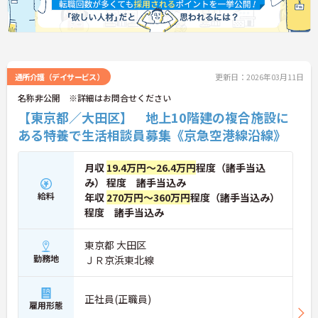
通所介護（デイサービス）
更新日：2026年03月11日
名称非公開 ※詳細はお問合せください
【東京都／大田区】 地上10階建の複合施設に
ある特養で生活相談員募集《京急空港線沿線》
月収
19.4万円～26.4万円
程度（諸手当込
み） 程度 諸手当込み
給料
年収
270万円～360万円
程度（諸手当込み）
程度 諸手当込み
東京都 大田区
勤務地
ＪＲ京浜東北線
正社員(正職員)
雇用形態