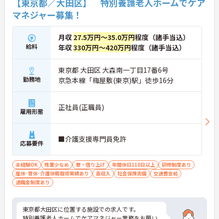
【東京都／大田区】 特別養護老人ホームでケア
マネジャー募集！
月収
27.5万円～35.0万円
程度（諸手当込）
給料
年収
330万円～420万円
程度（諸手当込）
東京都 大田区 大森南一丁目17番6号
勤務地
京急本線「梅屋敷(東京)駅」徒歩16分
正社員(正職員)
雇用形態
■介護支援専門員免許
応募要件
未経験OK
残業少なめ
寮・借り上げ
年間休日110日以上
研修制度あり
産休･育休･介護休暇取得実績あり
高収入
社会保険完備
交通費支給
退職金制度あり
東京都大田区に位置する施設での求人です。
特別養護老人ホームでケアマネジャー業務をお願い