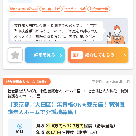
駅から徒歩10分以内
寮・借り上げ
住宅手当・補助
社会保険完備
東京都大田区に位置する病院での求人です。住宅手
当や扶養手当がありますので、ご家庭をお持ちの方
オススメ♪ご興味のある方には、面接対策ポイント
など、さらに詳細をご案内しますのでお気軽にご相
談ください！
詳細を見る
無料
紹介してもらう
特別養護老人ホーム（特養）
更新日：2026年06月11日
社会福祉法人桜花 特別養護老人ホーム千里
社会福祉法人桜花 特別
養護老人ホーム千里
【東京都／大田区】無資格OK★寮完備！特別養
護老人ホームで介護職募集！
月収
21.8万円～22.7万円
程度（諸手当込）
給料
年収
301万円
～程度（諸手当込）