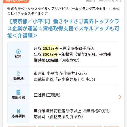
有料老人ホーム
更新日：2026年07月08日
株式会社ベネッセスタイルケアリハビリホームグランダ花小金井
株式
会社ベネッセスタイルケア
【東京都／小平市】働きやすさ◎業界トップクラ
ス企業が運営☆資格取得支援でスキルアップも可
能＜介護職＞
月収
25.2万円
～程度※夜勤手当込
年収
350万円
～年収例（賞与2ヶ月、平均残
給料
業時間10時間／月を含む）
東京都 小平市 花小金井1-32-3
勤務地
西武新宿線「花小金井駅」徒歩5分
正社員(正職員)
雇用形態
■介護職員初任者研修以上 ※無資格の方も
応募要件
応募可（資格支援制度あり）