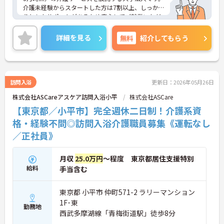
介護未経験からスタートした方は7割以上、しっか
りとしたサポートがあるため安心してご就業いただ
けます。お風呂に入れなくて困っている方に、手を
差し伸べてあげられるとてもやりがいのあるお仕事
詳細を見る
無料
紹介してもらう
です。ご興味ある方には、面接対策ポイントなど、
さらに詳細をお話しいたしますのでお気軽にご相談
ください！
訪問入浴
更新日：2026年05月26日
株式会社ASCareアスケア訪問入浴小平
株式会社ASCare
【東京都／小平市】完全週休二日制！介護系資
格・経験不問◎訪問入浴介護職員募集《運転なし
／正社員》
月収
25.0万円
～程度 東京都居住支援特別
給料
手当含む
東京都 小平市 仲町571-2 ラリーマンション
1F･東
勤務地
西武多摩湖線「青梅街道駅」徒歩8分