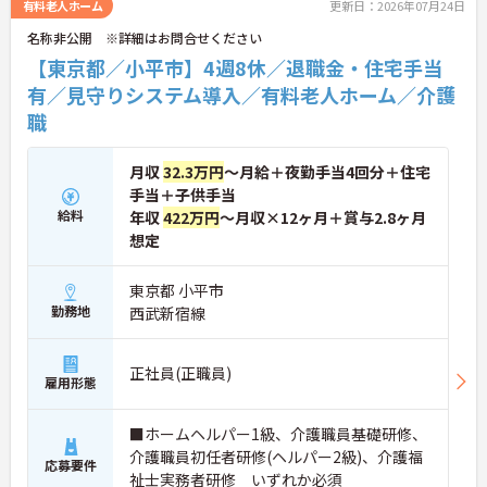
有料老人ホーム
更新日：2026年07月24日
名称非公開 ※詳細はお問合せください
【東京都／小平市】4週8休／退職金・住宅手当
有／見守りシステム導入／有料老人ホーム／介護
職
月収
32.3万円
～月給＋夜勤手当4回分＋住宅
手当＋子供手当
給料
年収
422万円
～月収×12ヶ月＋賞与2.8ヶ月
想定
東京都 小平市
勤務地
西武新宿線
正社員(正職員)
雇用形態
■ホームヘルパー1級、介護職員基礎研修、
介護職員初任者研修(ヘルパー2級)、介護福
応募要件
祉士実務者研修 いずれか必須