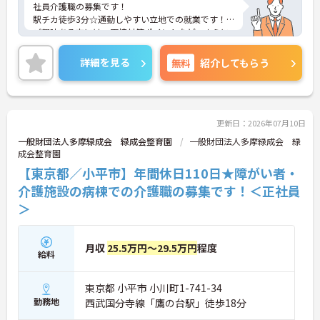
社員介護職の募集です！
駅チカ徒歩3分☆通勤しやすい立地での就業です！
ご興味ある方には、面接対策ポイントなど、さらに
詳細をお話しいたしますのでお気軽にご相談くださ
い。
詳細を見る
無料
紹介してもらう
更新日：2026年07月10日
一般財団法人多摩緑成会 緑成会整育園
一般財団法人多摩緑成会 緑
成会整育園
【東京都／小平市】年間休日110日★障がい者・
介護施設の病棟での介護職の募集です！＜正社員
＞
月収
25.5万円～29.5万円
程度
給料
東京都 小平市 小川町1-741-34
勤務地
西武国分寺線「鷹の台駅」徒歩18分