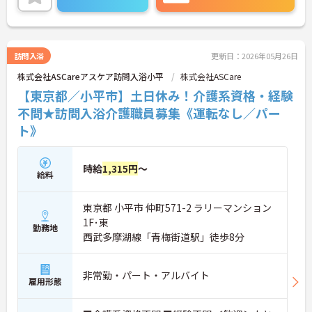
ご興味のある方は是非お気軽にお問い合わせくださ
い。
訪問入浴
更新日：2026年05月26日
株式会社ASCareアスケア訪問入浴小平
株式会社ASCare
【東京都／小平市】土日休み！介護系資格・経験
不問★訪問入浴介護職員募集《運転なし／パー
ト》
時給
1,315円
～
給料
東京都 小平市 仲町571-2 ラリーマンション
1F･東
勤務地
西武多摩湖線「青梅街道駅」徒歩8分
非常勤・パート・アルバイト
雇用形態