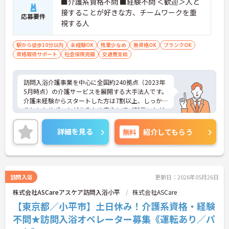
■介護系資格不問 ■経験不問 ＜歓迎＞人と
接することが好きな方、チームワークを重
応募要件
視する人
駅から徒歩10分以内
未経験OK
残業少なめ
無資格OK
ブランクOK
資格取得サポート
社会保険完備
交通費支給
訪問入浴介護事業を中心に全国約240拠点（2023年
5月時点）の介護サービスを展開する大手法人です。
介護未経験からスタートした方は7割以上、しっか
りとしたサポートがあるため安心してご就業いただ
けます。お風呂に入れなくて困っている方に、手を
差し伸べてあげられるとてもやりがいのあるお仕事
詳細を見る
無料
紹介してもらう
です。ご興味ある方には、面接対策ポイントなど、
さらに詳細をお話しいたしますのでお気軽にご相談
ください！
訪問入浴
更新日：2026年05月26日
株式会社ASCareアスケア訪問入浴小平
株式会社ASCare
【東京都／小平市】土日休み！介護系資格・経験
不問★訪問入浴オペレーター募集《運転あり／パ