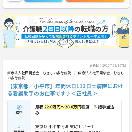
更新日：2026年08月07日
医療法人社団晃悠会 むさしの救急病院
医療法人社団晃悠会 むさし
の救急病院
【東京都／小平市】年間休日113日☆病院におけ
る看護助手のお仕事です♪＜正社員＞
月収
22.0万円～28.0万円
程度 ※諸手当込
給料
み
東京都 小平市 小川東町1-24－1
勤務地