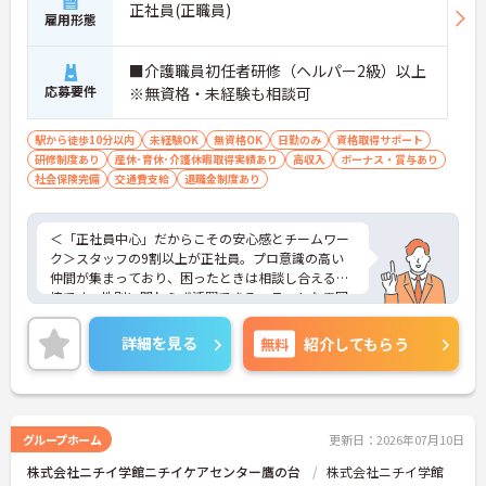
正社員(正職員)
雇用形態
■介護職員初任者研修（ヘルパー2級）以上
応募要件
※無資格・未経験も相談可
駅から徒歩10分以内
未経験OK
無資格OK
日勤のみ
資格取得サポート
研修制度あり
産休･育休･介護休暇取得実績あり
高収入
ボーナス・賞与あり
社会保険完備
交通費支給
退職金制度あり
＜「正社員中心」だからこその安心感とチームワー
ク＞スタッフの9割以上が正社員。プロ意識の高い
仲間が集まっており、困ったときは相談し合える環
境です。性別に関わらず活躍できるフラットな雰囲
気があります。
＜電動自転車でラクラク移動！身体への負担を軽減
詳細を見る
無料
紹介してもらう
＞会社から1人1台、専用の電動自転車が支給されま
す（一部例外あり）。お客様のご自宅への移動が快
適になるだけでなく、貸与された自転車での通勤も
可能です。移動の負担を減らして元気にケアに向き
合えます。
グループホーム
更新日：2026年07月10日
＜頑張りがしっかり給与に反映される仕組み＞「社
株式会社ニチイ学館ニチイケアセンター鷹の台
株式会社ニチイ学館
員を大事にする」をモットーに、業界トップクラス