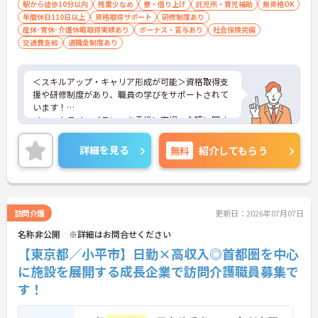
駅から徒歩10分以内
残業少なめ
寮・借り上げ
託児所・育児補助
無資格OK
年間休日110日以上
資格取得サポート
研修制度あり
産休･育休･介護休暇取得実績あり
ボーナス・賞与あり
社会保険完備
交通費支給
退職金制度あり
＜スキルアップ・キャリア形成が可能＞資格取得支
援や研修制度があり、職員の学びをサポートされて
います！
＜ワークライフバランスを重視＞育児・介護に関す
る制度や社宅制度、各種手当など、長く安心して働
きやすい環境が整っています。
詳細を見る
無料
紹介してもらう
＜寄り添ったケアの実施＞利用者さまに深く寄り添
ったサービスの提供を目指し、職員の専門性を高め
るような人材育成にも注力されています。
ご興味のある方には、面接対策ポイント等、さらに
詳細をお話ししますのでお気軽にご相談ください！
訪問介護
更新日：2026年07月07日
名称非公開 ※詳細はお問合せください
【東京都／小平市】日勤×高収入◎首都圏を中心
に施設を展開する成長企業で訪問介護職員募集で
す！