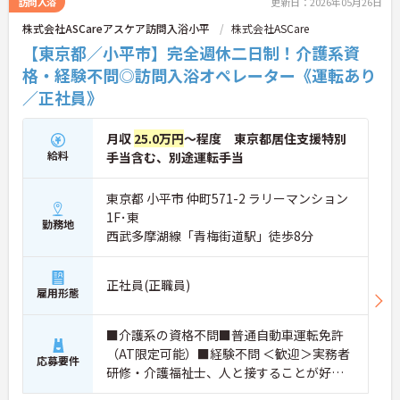
訪問入浴
更新日：2026年05月26日
株式会社ASCareアスケア訪問入浴小平
株式会社ASCare
【東京都／小平市】完全週休二日制！介護系資
格・経験不問◎訪問入浴オペレーター《運転あり
／正社員》
月収
25.0万円
～程度 東京都居住支援特別
給料
手当含む、別途運転手当
東京都 小平市 仲町571-2 ラリーマンション
1F･東
勤務地
西武多摩湖線「青梅街道駅」徒歩8分
正社員(正職員)
雇用形態
■介護系の資格不問■普通自動車運転免許
（AT限定可能）■経験不問 ＜歓迎＞実務者
応募要件
研修・介護福祉士、人と接することが好き
な方、チームワークを重視する人