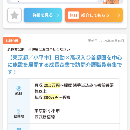
つ！
看護師はじめ専門職が身近におり、夜勤帯も安心で
す。
詳細を見る
無料
紹介してもらう
ご興味のある方はぜひお気軽にお問い合わせくださ
い。
訪問介護
更新日：2026年07月10日
名称非公開 ※詳細はお問合せください
【東京都／小平市】日勤×高収入◎首都圏を中心
に施設を展開する成長企業で訪問介護職員募集で
す！
月収
29.5万円
～程度 諸手当込み※初任者研
修以上
給料
年収
390万円
～程度
東京都 小平市
勤務地
西武新宿線