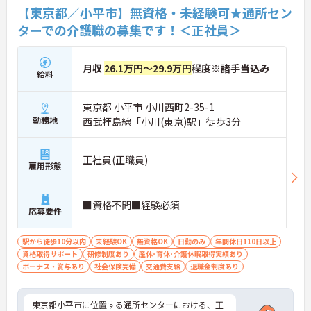
【東京都／小平市】無資格・未経験可★通所セン
ターでの介護職の募集です！＜正社員＞
月収
26.1万円～29.9万円
程度※諸手当込み
給料
東京都 小平市 小川西町2-35-1
勤務地
西武拝島線「小川(東京)駅」徒歩3分
正社員(正職員)
雇用形態
■資格不問■経験必須
応募要件
駅から徒歩10分以内
未経験OK
無資格OK
日勤のみ
年間休日110日以上
資格取得サポート
研修制度あり
産休･育休･介護休暇取得実績あり
ボーナス・賞与あり
社会保険完備
交通費支給
退職金制度あり
東京都小平市に位置する通所センターにおける、正