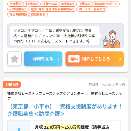
車通勤可
未経験OK
残業少なめ
無資格OK
日勤のみ
資格取得サポート
研修制度あり
産休･育休･介護休暇取得実績あり
ボーナス・賞与あり
社会保険完備
交通費支給
＜ゼロからプロへ！手厚い資格支援も魅力＞ 無資
格・未経験からチャレンジOK！入社後の研修や先輩
の同行（OJT）で安心してスタートできます。将来
的に「介護福祉士」などを目指す際も、費用は全額
会社負担。一人ひとりの「学びたい」を全力で応援
します！
詳細を見る
無料
紹介してもらう
＜高収入＆選べる休みで充実＞ 月給32万円（夜勤あ
り）の厚待遇に加え、基本的に定時退社OK♪休日は
曜日固定の「完全週休2日制」で予定が立てやす
く、年間12日間の「特別有給休暇」も付与。しっか
り稼いでしっかり休む、メリハリある働き方が可能
訪問介護
更新日：2026年06月02日
です。
株式会社ビーステップビーステップケアセンター
株式会社ビーステッ
＜意見を言い合えるフラットな関係＞ 気付きや提案
プ
を遠慮なく共有できる、風通しの良い職場です。ご
利用者様の小さな変化を見逃さない「観察眼」を大
【東京都／小平市】 資格支援制度があります！
切にし、スタッフ同士も互いに配慮し合える温かい
介護職募集＜訪問介護＞
関係性を築いています。
月収
22.0万円～25.0万円
程度（諸手当込