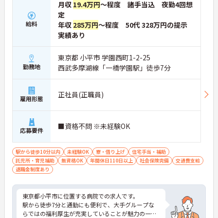
スキルアップを応援しています
月収
19.4万円
～程度 諸手当込 夜勤4回想
・昇格実績もあり頑張りがしっかり評価される風通
定
しの良い環境です
給料
年収
285万円
～程度 50代 328万円の提示
【最新設備による負担軽減と働きやすさ】
実績あり
・最新の見守りシステム導入により夜勤時の巡視の
手間を大きく軽減しています
・機器の導入にあたっては誰でも使いこなせるよう
東京都 小平市 学園西町1-2-25
丁寧な指導を実施しています
勤務地
西武多摩湖線「一橋学園駅」徒歩7分
【生活を支える充実の福利厚生】
・住宅手当や子供手当などご家族の生活もサポート
する手当を完備しています
正社員(正職員)
・1食300円で施設と同じ食事が食べられる食事補助
雇用形態
制度を利用できます ・徒歩や自転車の通勤手当も用
意しています
■資格不問 ※未経験OK
応募要件
駅から徒歩10分以内
未経験OK
寮・借り上げ
住宅手当・補助
託児所・育児補助
無資格OK
年間休日110日以上
社会保険完備
交通費支給
退職金制度あり
東京都小平市に位置する病院での求人です。
駅から徒歩7分と通勤にも便利で、大手グループな
らではの福利厚生が充実していることが魅力の一