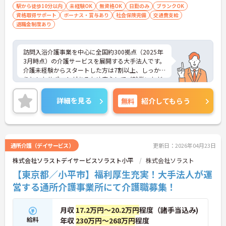
駅から徒歩10分以内
未経験OK
無資格OK
日勤のみ
ブランクOK
資格取得サポート
ボーナス・賞与あり
社会保険完備
交通費支給
退職金制度あり
訪問入浴介護事業を中心に全国約300拠点（2025年
3月時点）の介護サービスを展開する大手法人です。
介護未経験からスタートした方は7割以上、しっか
りとしたサポートがあるため安心してご就業いただ
けます。お風呂に入れなくて困っている方に、手を
差し伸べてあげられるとてもやりがいのあるお仕事
詳細を見る
無料
紹介してもらう
です。ご興味ある方には、面接対策ポイントなど、
さらに詳細をお話しいたしますのでお気軽にご相談
ください！
通所介護（デイサービス）
更新日：2026年04月23日
株式会社ソラストデイサービスソラスト小平
株式会社ソラスト
【東京都／小平市】福利厚生充実！大手法人が運
営する通所介護事業所にて介護職募集！
月収
17.2万円～20.2万円
程度（諸手当込み)
給料
年収
230万円～268万円
程度