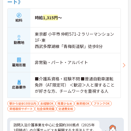
ート》
時給
1,315円
～
給料
東京都 小平市 仲町571-2 ラリーマンション
1F･東
勤務地
西武多摩湖線「青梅街道駅」徒歩8分
非常勤・パート・アルバイト
雇用形態
■介護系資格・経験不問 ■普通自動車運転
免許（AT限定可） ＜歓迎＞人と接すること
応募要件
が好きな方、チームワークを重視する人
駅から徒歩10分以内
未経験OK
残業少なめ
無資格OK
ブランクOK
資格取得サポート
社会保険完備
交通費支給
訪問入浴介護事業を中心に全国約300拠点（2025年
3月時点）の介護サービスを展開する大手法人です。