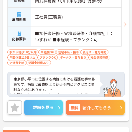
西武拝島線「小川(東京)駅」徒歩2分
正社員(正職員)
雇用形態
■初任者研修・実務者研修・介護福祉士：
応募要件
いずれか ■未経験・ブランク：可
駅から徒歩10分以内
未経験OK
住宅手当・補助
託児所・育児補助
年間休日110日以上
ブランクOK
ボーナス・賞与あり
社会保険完備
交通費支給
退職金制度あり
東京都小平市に位置する病院における看護助手の募
集です。病院は最寄駅より徒歩圏内とアクセスに便
利な立地にあります。
年間休日は113日もあり、プライベートを大切にし
ながらご勤務いただけます。また、研修制度があ
り、業務に不安がある方でも安心してご勤務いただ
詳細を見る
無料
紹介してもらう
けます。
ご興味のある方には、面接対策ポイントなど、さら
に詳細をご案内しますのでお気軽にご相談くださ
い！