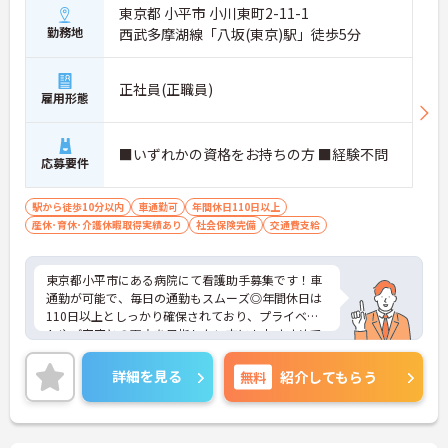
東京都 小平市 小川東町2-11-1
勤務地
西武多摩湖線「八坂(東京)駅」徒歩5分
正社員(正職員)
雇用形態
■いずれかの資格をお持ちの方 ■経験不問
応募要件
駅から徒歩10分以内
車通勤可
年間休日110日以上
産休･育休･介護休暇取得実績あり
社会保険完備
交通費支給
東京都小平市にある病院にて看護助手募集です！車
通勤が可能で、毎日の通勤もスムーズ◎年間休日は
110日以上としっかり確保されており、プライベー
トやご家庭との両立を目指したい方にもおすすめで
す！ご興味のある方には、面接対策ポイントなど、
さらに詳細をご案内しますのでお気軽にご相談くだ
詳細を見る
無料
紹介してもらう
さい！