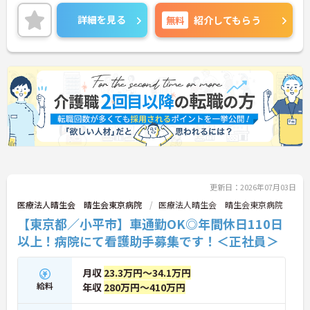
気があります。
＜電動自転車でラクラク移動！身体への負担を軽減
詳細を見る
無料
紹介してもらう
＞会社から1人1台、専用の電動自転車が支給されま
す（一部例外あり）。お客様のご自宅への移動が快
適になるだけでなく、貸与された自転車での通勤も
可能です。移動の負担を減らして元気にケアに向き
合えます。
＜頑張りがしっかり給与に反映される仕組み＞「社
員を大事にする」をモットーに、業界トップクラス
の給与水準を目指しています。賞与は年2回あり、資
格手当や土日出勤手当も充実。キャリアパスも明確
で、管理者へのステップアップなど、頑張りに応じ
て収入もやりがいもアップします。
更新日：2026年07月03日
医療法人晴生会 晴生会東京病院
医療法人晴生会 晴生会東京病院
【東京都／小平市】車通勤OK◎年間休日110日
以上！病院にて看護助手募集です！＜正社員＞
月収
23.3万円～34.1万円
給料
年収
280万円～410万円