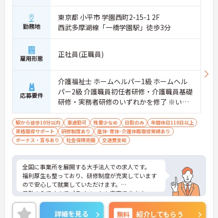
東京都 小平市 学園西町2-15-1 2F
勤務地
西武多摩湖線「一橋学園駅」徒歩3分
正社員(正職員)
雇用形態
介護福祉士 ホームヘルパー1級 ホームヘル
パー2級 介護職員初任者研修・介護職員基礎
応募要件
研修・実務者研修のいずれかを修了 ※いず
れかお持ちの方
駅から徒歩10分以内
車通勤可
残業少なめ
日勤のみ
年間休日110日以上
資格取得サポート
研修制度あり
産休･育休･介護休暇取得実績あり
ボーナス・賞与あり
社会保険完備
交通費支給
全国に事業所を展開する大手法人での求人です。
福利厚生も整っており、研修制度が充実しています
ので安心して就業していただけます。
日勤のみですのでプライベートも充実できます。
ご興味ある方には、面接対策ポイントなど、さらに
詳細をお話しいたしますのでお気軽にご相談くださ
詳細を見る
無料
紹介してもらう