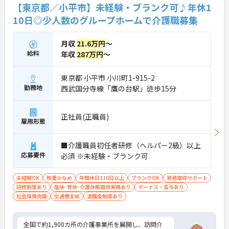
の給与水準を目指しています。賞与は年2回あり、資
【東京都／小平市】未経験・ブランク可♪年休1
格手当や土日出勤手当も充実。キャリアパスも明確
10日◎少人数のグループホームで介護職募集
で、管理者へのステップアップなど、頑張りに応じ
て収入もやりがいもアップします。
月収
21.6万円
～
給料
年収
287万円
～
東京都 小平市 小川町1-915-2
勤務地
西武国分寺線「鷹の台駅」徒歩15分
正社員(正職員)
雇用形態
■介護職員初任者研修（ヘルパー2級）以上
応募要件
必須 ※未経験・ブランク可
未経験OK
残業少なめ
年間休日110日以上
ブランクOK
資格取得サポート
研修制度あり
産休･育休･介護休暇取得実績あり
ボーナス・賞与あり
社会保険完備
交通費支給
退職金制度あり
全国で約1,900カ所の介護事業所を展開し、訪問介