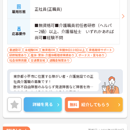
正社員(正職員)
雇用形態
■無資格可■介護職員初任者研修（ヘルパ
ー2級）以上、介護福祉士 いずれかあれば
応募要件
尚可■経験不問
車通勤可
未経験OK
無資格OK
年間休日110日以上
資格取得サポート
研修制度あり
産休･育休･介護休暇取得実績あり
ボーナス・賞与あり
社会保険完備
交通費支給
退職金制度あり
東京都小平市に位置する障がい者・介護施設での正
社員介護職の募集です！
肢体不自由障害のみならず発達障害など障害を持つ
方をサポートするやりがいあるお仕事です。
ご興味のある方は是非お気軽にお問い合わせくださ
い。
詳細を見る
無料
紹介してもらう