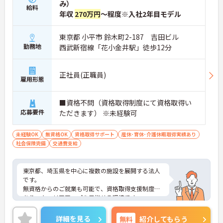
み）
給料
年収
270万円
～程度※入社2年目モデル
東京都 小平市 鈴木町2-187 吉田ビル
勤務地
西武新宿線「花小金井駅」徒歩12分
正社員(正職員)
雇用形態
■資格不問（資格取得制度にて資格取得い
応募要件
ただきます） ※未経験可
未経験OK
無資格OK
資格取得サポート
産休･育休･介護休暇取得実績あり
社会保険完備
交通費支給
東京都、埼玉県を中心に複数の施設を展開する法人
です。
無資格からのご就業も可能で、資格取得支援制度も
あり、キャリアアップを目指せる環境です。
月8～9日のシフト制のお休みは希望休の考慮もあ
り、プライベートとの両立もしやすいです。
詳細を見る
無料
紹介してもらう