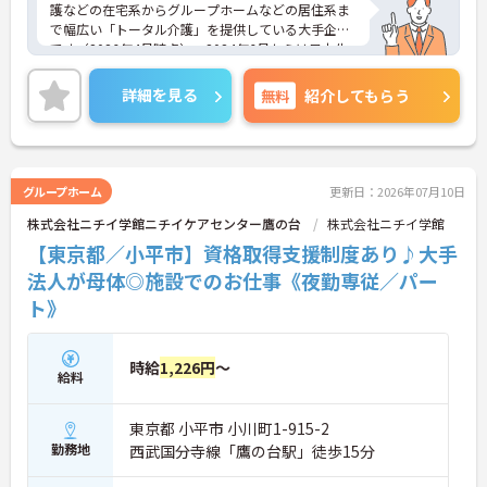
護などの在宅系からグループホームなどの居住系ま
で幅広い「トータル介護」を提供している大手企業
です（2026年4月時点）。2024年6月からは日本生
命グループの一員となり、さらに安定した経営基盤
のもとでお客様に安心をお届けしています。職員一
詳細を見る
無料
紹介してもらう
人ひとりの「働きやすさ」と「キャリア」を大切に
する社風が特徴です。福利厚生が非常に充実してお
り、10歳～18歳のお子様を持つ方への「子ども手
当」や、自社の企業主導型保育所を利用する際の
「保育利用手当」など、仕事と子育ての両立を強力
グループホーム
更新日：2026年07月10日
にバックアップしています。 また、資格取得を目指
株式会社ニチイ学館ニチイケアセンター鷹の台
株式会社ニチイ学館
せる支援制度（会社負担やキャッシュバック）が整
っており、スキルアップやキャリアアップ（サービ
【東京都／小平市】資格取得支援制度あり♪大手
ス提供責任者、管理者など）に向けた段階的な研修
法人が母体◎施設でのお仕事《夜勤専従／パー
も豊富です。日々の頑張りは手当や賃金制度でしっ
ト》
かりと評価されるため、高いモチベーションを保ち
ながら長く安心して働ける環境です。
＜家庭的で温かい！少人数のグループホーム＞家庭
時給
1,226円
～
給料
的な雰囲気の中で、お一人おひとりに寄り添ったケ
アができるのが魅力です。認知症の方を対象として
いますが、介護度はお客様によって様々。食事や入
東京都 小平市 小川町1-915-2
浴、排泄などの日常生活を支援しながら、まるで家
勤務地
西武国分寺線「鷹の台駅」徒歩15分
族のように温かい時間を共有できます。「流れ作業
ではなく、じっくりと人と向き合いたい」という方