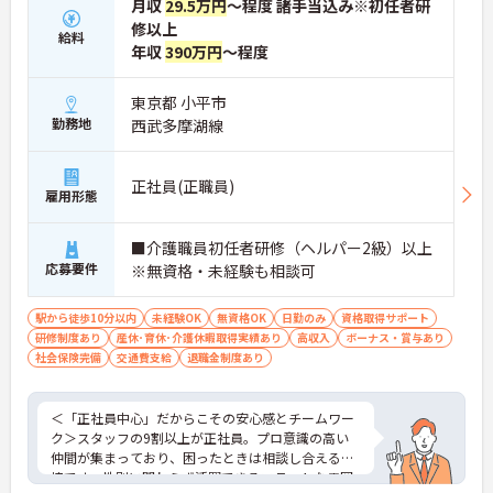
月収
29.5万円
～程度 諸手当込み※初任者研
修以上
給料
年収
390万円
～程度
東京都 小平市
勤務地
西武多摩湖線
正社員(正職員)
雇用形態
■介護職員初任者研修（ヘルパー2級）以上
応募要件
※無資格・未経験も相談可
駅から徒歩10分以内
未経験OK
無資格OK
日勤のみ
資格取得サポート
研修制度あり
産休･育休･介護休暇取得実績あり
高収入
ボーナス・賞与あり
社会保険完備
交通費支給
退職金制度あり
＜「正社員中心」だからこその安心感とチームワー
ク＞スタッフの9割以上が正社員。プロ意識の高い
仲間が集まっており、困ったときは相談し合える環
境です。性別に関わらず活躍できるフラットな雰囲