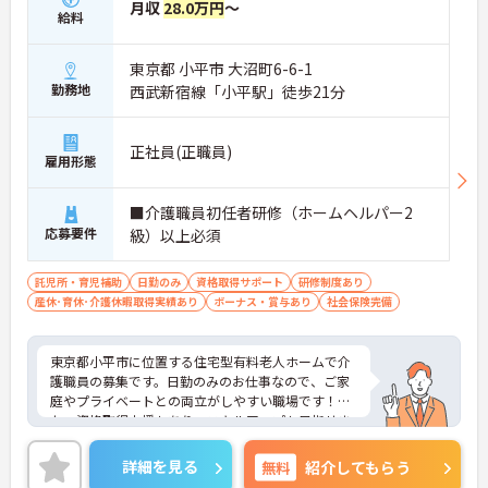
月収
28.0万円
～
給料
東京都 小平市 大沼町6-6-1
勤務地
西武新宿線「小平駅」徒歩21分
正社員(正職員)
雇用形態
■介護職員初任者研修（ホームヘルパー2
応募要件
級）以上必須
託児所・育児補助
日勤のみ
資格取得サポート
研修制度あり
産休･育休･介護休暇取得実績あり
ボーナス・賞与あり
社会保険完備
東京都小平市に位置する住宅型有料老人ホームで介
護職員の募集です。日勤のみのお仕事なので、ご家
庭やプライベートとの両立がしやすい職場です！ま
た、資格取得支援もあり、スキルアップも目指せま
す♪ご興味のある方はご面接のポイントお伝えしま
すのでご気軽にお問い合わせください。
詳細を見る
無料
紹介してもらう