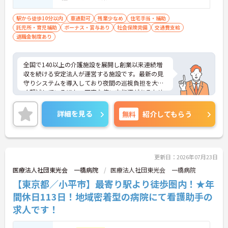
駅から徒歩10分以内
車通勤可
残業少なめ
住宅手当・補助
託児所・育児補助
ボーナス・賞与あり
社会保険完備
交通費支給
退職金制度あり
全国で140以上の介護施設を展開し創業以来連続増
収を続ける安定法人が運営する施設です。最新の見
守りシステムを導入しており夜間の巡視負担を大き
く軽減しているほか、丁寧な使い方指導があるため
安心して業務を始められます。月平均残業10時間程
度、住宅手当や子供手当、1食300円の食事補助など
詳細を見る
無料
紹介してもらう
生活を支える福利厚生が大変充実しています。『ハ
タラクエール2023』の認証も取得しており、資格取
得支援や職種別研修制度を通じて着実なキャリアア
ップを目指せます。有資格者の方がそのスキルを存
分に活かし、ご自身の生活も大切にしながら長期的
更新日：2026年07月23日
に活躍できるおすすめの環境です。
医療法人社団東光会 一橋病院
医療法人社団東光会 一橋病院
【東京都／小平市】最寄り駅より徒歩圏内！★年
★おすすめPOINT★
【安定した経営基盤とキャリア支援】
間休日113日！地域密着型の病院にて看護助手の
・全国140以上の施設を展開し連続増収を続ける安
求人です！
定法人が運営しています
・資格取得支援や職種別研修制度があり有資格者の