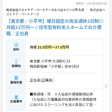
更新日：2026年06月22日
株式会社ベストケア・パートナーズみつばメゾン小平大沼
株式会社ベ
ストケア・パートナーズ
【東京都／小平市】曜日固定の完全週休2日制◎
月給32万円～☆住宅型有料老人ホームでの介護
職／正社員
月収
32.0万円～37.0万円
給料
東京都 小平市 大沼町4-33
勤務地
西武新宿線「小平駅」徒歩18分
正社員(正職員)
雇用形態
■無資格：可 ※入社前の資格取得必須
（入社前に介護職員初任者研修の資格取得
応募要件
に向けたスクーリングを法人負担にて受講
していただきます。） ■実務経験：不問