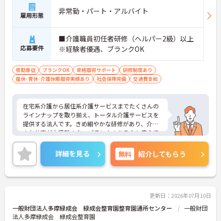
にぴったりの環境です。
非常勤・パート・アルバイト
＜手厚い指導と資格支援＞入社後は2週間程度の研
雇用形態
修期間があり、先輩と一緒に業務を覚えながら、少
しずつ独り立ちを目指せます。また、入社後のキャ
■介護職員初任者研修（ヘルパー2級）以上
リアアップ制度や、就業後の資格取得を積極的にサ
応募要件
※経験者優遇、ブランクOK
ポートする体制が整っています。
＜大手・日本生命グループだからこその安定感＞
「全国約1,900カ所を展開し、日本生命グループに
夜勤専従
ブランクOK
資格取得サポート
研修制度あり
加わった大手企業ならではのコンプライアンスと福
産休･育休･介護休暇取得実績あり
社会保険完備
交通費支給
利厚生の充実度が安心の決め手です。基本給に加え
て最大2万円の勤続年数手当や、早朝・夜間・深夜
手当等も支給されるので頑張りが収入に直結しま
在宅系介護から居住系介護サービスまでたくさんの
す。退職金や退職慰労金制度も整っているため、年
ラインナップを取り揃え、トータル介護サービスを
齢を重ねても将来の不安を感じることなく、長く腰
提供する法人です。きめ細やかな研修があり、介護
を据えて働き続けられる環境です。
のお仕事が未経験の方、ブランクのある方も安心で
す。ご興味ある方には、面接対策ポイントなど、さ
らに詳細をお話しいたしますのでお気軽にご相談く
詳細を見る
無料
紹介してもらう
ださい！
更新日：2026年07月10日
一般財団法人多摩緑成会 緑成会整育園整育園通所センター
一般財団
法人多摩緑成会 緑成会整育園