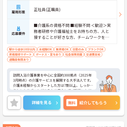
正社員(正職員)
雇用形態
■介護系の資格不問 ■経験不問 ＜歓迎＞実
務者研修や介護福祉士をお持ちの方、人と
応募要件
接することが好きな方、チームワークを重
視する人
駅から徒歩10分以内
未経験OK
無資格OK
日勤のみ
ブランクOK
資格取得サポート
ボーナス・賞与あり
社会保険完備
交通費支給
退職金制度あり
訪問入浴介護事業を中心に全国約300拠点（2025年
3月時点）の介護サービスを展開する大手法人です。
介護未経験からスタートした方は7割以上、しっか
りとしたサポートがあるため安心してご就業いただ
けます。お風呂に入れなくて困っている方に、手を
差し伸べてあげられるとてもやりがいのあるお仕事
詳細を見る
無料
紹介してもらう
です。ご興味ある方には、面接対策ポイントなど、
さらに詳細をお話しいたしますのでお気軽にご相談
ください！