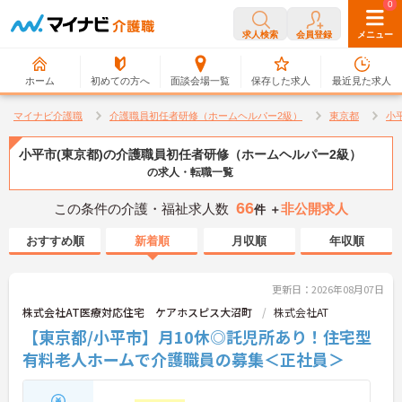
0
0
求人検索
会員登録
メニュー
ホーム
初めての方へ
面談会場一覧
保存した求人
最近見た求人
マイナビ介護職
介護職員初任者研修（ホームヘルパー2級）
東京都
小
小平市(東京都)の介護職員初任者研修（ホームヘルパー2級）
の求人・転職一覧
66
この条件の介護・福祉求人数
非公開求人
件 ＋
おすすめ順
新着順
月収順
年収順
更新日：2026年08月07日
株式会社AT医療対応住宅 ケアホスピス大沼町
株式会社AT
【東京都/小平市】月10休◎託児所あり！住宅型
有料老人ホームで介護職員の募集＜正社員＞