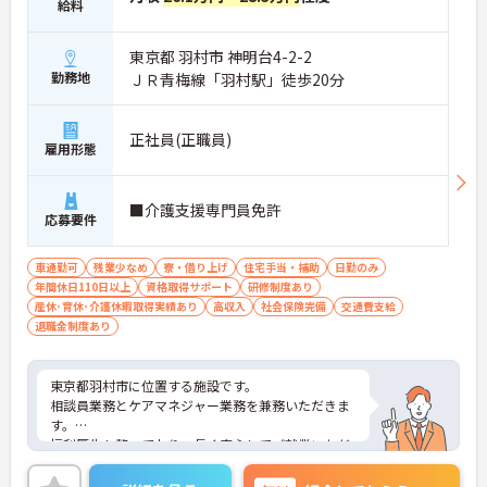
給料
東京都 羽村市 神明台4-2-2
勤務地
ＪＲ青梅線「羽村駅」徒歩20分
正社員(正職員)
雇用形態
■介護支援専門員免許
応募要件
車通勤可
残業少なめ
寮・借り上げ
住宅手当・補助
日勤のみ
年間休日110日以上
資格取得サポート
研修制度あり
産休･育休･介護休暇取得実績あり
高収入
社会保険完備
交通費支給
退職金制度あり
東京都羽村市に位置する施設です。
相談員業務とケアマネジャー業務を兼務いただきま
す。
福利厚生も整っており、長く安心してご就業いただ
ける環境です。
ご興味のある方は是非お気軽にお問い合わせくださ