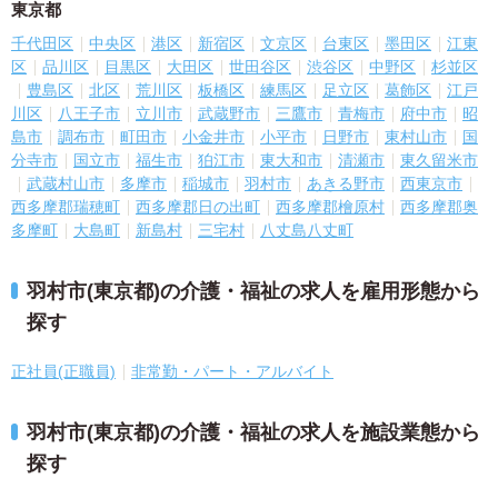
東京都
千代田区
中央区
港区
新宿区
文京区
台東区
墨田区
江東
区
品川区
目黒区
大田区
世田谷区
渋谷区
中野区
杉並区
豊島区
北区
荒川区
板橋区
練馬区
足立区
葛飾区
江戸
川区
八王子市
立川市
武蔵野市
三鷹市
青梅市
府中市
昭
島市
調布市
町田市
小金井市
小平市
日野市
東村山市
国
分寺市
国立市
福生市
狛江市
東大和市
清瀬市
東久留米市
武蔵村山市
多摩市
稲城市
羽村市
あきる野市
西東京市
西多摩郡瑞穂町
西多摩郡日の出町
西多摩郡檜原村
西多摩郡奥
多摩町
大島町
新島村
三宅村
八丈島八丈町
羽村市(東京都)の介護・福祉の求人を雇用形態から
探す
正社員(正職員)
非常勤・パート・アルバイト
羽村市(東京都)の介護・福祉の求人を施設業態から
探す