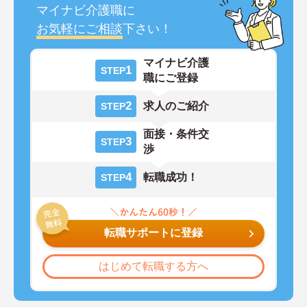
マイナビ介護職に
お気軽にご相談
下さい！
マイナビ介護
1
STEP
職にご登録
2
求人のご紹介
STEP
面接・条件交
3
STEP
渉
4
転職成功！
STEP
転職サポートに登録
はじめて転職する方へ