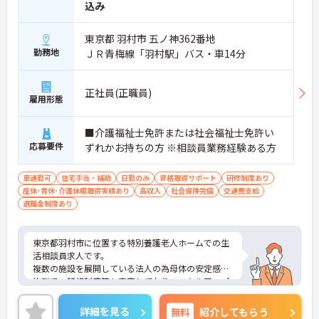
込み
東京都 羽村市 五ノ神362番地
勤務地
ＪＲ青梅線「羽村駅」バス・車14分
正社員(正職員)
雇用形態
■介護福祉士免許または社会福祉士免許い
応募要件
ずれかお持ちの方 ※相談員業務経験ある方
車通勤可
住宅手当・補助
日勤のみ
資格取得サポート
研修制度あり
産休･育休･介護休暇取得実績あり
高収入
社会保険完備
交通費支給
退職金制度あり
東京都羽村市に位置する特別養護老人ホームでの生
活相談員求人です。
複数の施設を展開している法人の為母体の安定感は
抜群で、研修制度等も充実しており、スキルアップ
も図ることが出来ます。
ご興味のある方はぜひお気軽にお問い合わせくださ
詳細を見る
無料
紹介してもらう