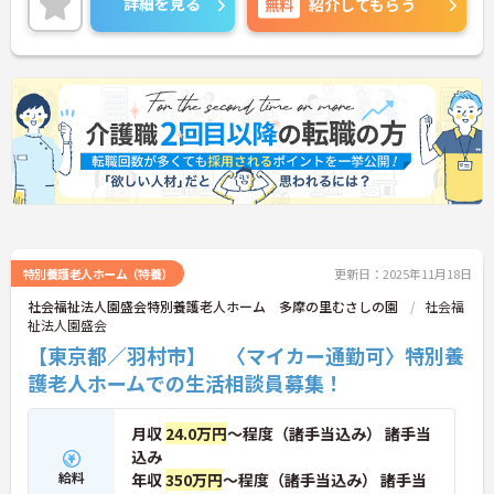
詳細を見る
無料
紹介してもらう
い。
特別養護老人ホーム（特養）
更新日：2025年11月18日
社会福祉法人園盛会特別養護老人ホーム 多摩の里むさしの園
社会福
祉法人園盛会
【東京都／羽村市】 〈マイカー通勤可〉特別養
護老人ホームでの生活相談員募集！
月収
24.0万円
～程度（諸手当込み） 諸手当
込み
給料
年収
350万円
～程度（諸手当込み） 諸手当