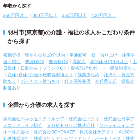
年収から探す
250万円以上
300万円以上
350万円以上
400万円以上
羽村市(東京都)の介護・福祉の求人をこだわり条件
から探す
夜勤専従
駅から徒歩10分以内
車通勤可
寮・借り上げ
住宅手
当・補助
未経験OK
無資格OK
高収入
年間休日110日以上
土
日祝休
日勤のみ
ブランクOK
資格取得サポート
研修制度あり
産休･育休･介護休暇取得実績あり
残業少なめ
託児所・育児補
助あり
ボーナス・賞与あり
社会保険完備
交通費支給
退職金
制度あり
企業から介護の求人を探す
株式会社ベネッセスタイルケア
株式会社ツクイ
株式会社日本ア
メニティライフ協会
ＳＯＭＰＯケア株式会社
ソーシャルインク
ルー株式会社
株式会社SOYOKAZE
株式会社ケア２１
ALSOK
介護株式会社
株式会社ケアリッツ・アンド・パートナーズ
株式