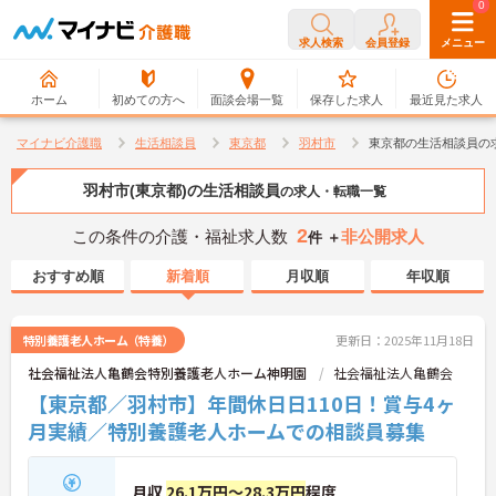
0
0
求人検索
会員登録
メニュー
ホーム
初めての方へ
面談会場一覧
保存した求人
最近見た求人
マイナビ介護職
生活相談員
東京都
羽村市
東京都の生活相談員の
羽村市(東京都)の生活相談員
の求人・転職一覧
2
この条件の介護・福祉求人数
非公開求人
件 ＋
おすすめ順
新着順
月収順
年収順
特別養護老人ホーム（特養）
更新日：2025年11月18日
社会福祉法人亀鶴会特別養護老人ホーム神明園
社会福祉法人亀鶴会
【東京都／羽村市】年間休日日110日！賞与4ヶ
月実績／特別養護老人ホームでの相談員募集
月収
26.1万円～28.3万円
程度