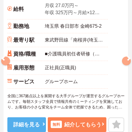
月収 27.0万円～
給料
年収 325万円～月給×12ヶ月
勤務地
埼玉県 春日部市 金崎675-2
最寄り駅
東武野田線「南桜井(埼玉)駅」徒歩15分
資格/職種
■介護職員初任者研修（ヘルパー2級）以上 いずれか必須
雇用形態
正社員(正職員)
サービス
グループホーム
全国に367拠点以上を展開する大手グループが運営するグループホー
ムです。毎朝スタッフ全員で情報共有のミーティングを実施してお
り、お客様の小さな変化をチーム全体で把握できるため、困った時
もすぐに相談できる安心の体制が整っています。待遇面では、賞与
年2回に加え、日々の努力や売上への寄与を評価する特別報酬が支給
されるため、高いモチベーションを保ちながら勤務できる環境で
詳細を見る
紹介してもらう
無料
す。さらに、清潔感があれば髪色やネイルなどの規定がなく、ご自