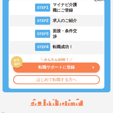
マイナビ介護
1
STEP
職にご登録
2
求人のご紹介
STEP
面接・条件交
3
STEP
渉
4
転職成功！
STEP
転職サポートに登録
はじめて転職する方へ