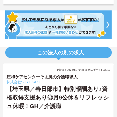
この法人の別の求人
更新日：2026年07月28日 求人番号：603912
庄和ケアセンターそよ風の介護職求人
株式会社SOYOKAZE
【埼玉県／春日部市】特別報酬あり♪資
格取得支援あり◎月9公休＆リフレッシ
ュ休暇！GH／介護職