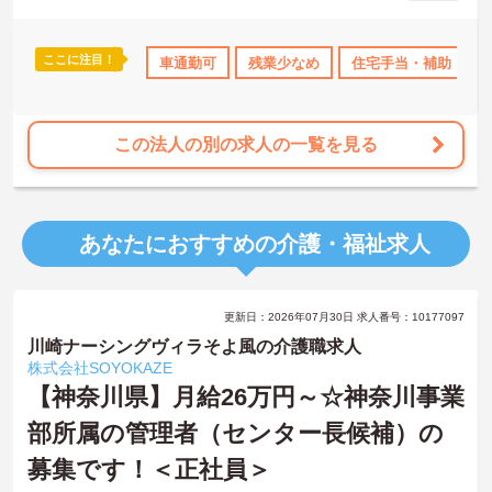
身の個性を大切にしながら自分らしいスタイルで働くことができま
す。認知症ケアの専門性を高めたい方にも最適な環境であり、手厚
い研修体制を通じて働きながらスキルアップを目指すことも可能で
ここに注目！
宅手当・補助
日勤のみ
車通勤可
年間休日110日以上
残業少なめ
住宅手当・補助
ブランクOK
ボ
す。年間17日のリフレッシュ休暇や定年後の再雇用制度など、長期
的にキャリアを描ける福利厚生も大きな魅力です。
★おすすめPOINT★
この法人の別の求人の一覧を見る
【チーム全体で情報を共有し、一人で抱え込まずに働ける環境で
す】
・毎朝スタッフ全員で情報共有のミーティングを実施しているた
め、お客様の変化や業務連絡を細やかに把握できます。
あなたにおすすめの介護・福祉求人
・困った時もすぐに相談してフォローし合える体制が整っているの
で、安心して業務に取り組むことが期待できます。
【独自の特別報酬制度により、確かな収入アップが見込めます】
更新日：2026年07月30日 求人番号：10177097
・賞与年2回に加え、施設運営への貢献やチームワークを評価する特
別報酬が支給される仕組みがあります。
川崎ナーシングヴィラそよ風の介護職求人
・目に見える形で日々の努力がしっかりと還元されることで、高い
株式会社SOYOKAZE
モチベーションを保ちながら将来的な昇給を目指せます。
【神奈川県】月給26万円～☆神奈川事業
部所属の管理者（センター長候補）の
【自分らしいスタイルを大切にしながら、無理のないペースで働け
ます】
募集です！＜正社員＞
・清潔感と節度があれば髪色やネイルなどの制限がないため、ご自
身の個性を尊重した働き方を叶えられます。