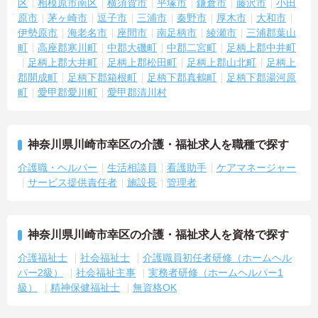
区
相模原市南区
横須賀市
平塚市
鎌倉市
藤沢市
小田
原市
茅ヶ崎市
逗子市
三浦市
秦野市
厚木市
大和市
伊勢原市
海老名市
座間市
南足柄市
綾瀬市
三浦郡葉山
町
高座郡寒川町
中郡大磯町
中郡二宮町
足柄上郡中井町
足柄上郡大井町
足柄上郡松田町
足柄上郡山北町
足柄上
郡開成町
足柄下郡箱根町
足柄下郡真鶴町
足柄下郡湯河原
町
愛甲郡愛川町
愛甲郡清川村
神奈川県川崎市幸区の介護・福祉求人を職種で探す
介護職・ヘルパー
生活相談員
看護助手
ケアマネージャー
サービス提供責任者
施設長
管理者
神奈川県川崎市幸区の介護・福祉求人を資格で探す
介護福祉士
社会福祉士
介護職員初任者研修（ホームヘル
パー2級）
社会福祉主事
実務者研修（ホームヘルパー1
級）
精神保健福祉士
無資格OK