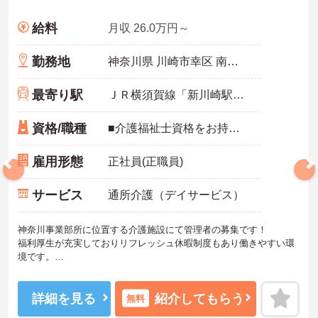
・月平均残業時間が少なく、年間17日のリフレッシュ休暇も取得で
きる環境で、心身のゆとりを維持できます。
給料
月収 26.0万円～
【手厚い資格取得支援や継続雇用制度で、将来の安心感が得られま
勤務地
神奈川県 川崎市幸区 南加瀬5-18-12
す】
・勤務時間内で受講可能な資格取得サポートが整備されているた
最寄り駅
め、働きながら着実に認知症ケアの専門性を磨けます。
ＪＲ横須賀線「新川崎駅」バス・車5分
・65歳の定年後も70歳まで勤務可能な再雇用制度が設けられてお
り、一つの職場で安定して長く活躍し続けることが可能です。
資格/職種
■介護福祉士資格をお持ちの方 ■管理者以上の経験者優遇
雇用形態
正社員(正職員)
サービス
通所介護（デイサービス）
神奈川事業部所に位置する介護施設にて管理者の募集です！
福利厚生が充実しておりリフレッシュ休暇制度もあり働きやすい環
境です。
ご興味ある方には、面接対策ポイントなど、さらに詳細をお話しい
たしますのでお気軽にご相談ください！
詳細を見る
紹介してもらう
無料