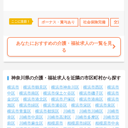
ここに注目！
保険完備
交通費支給
ボーナス・賞与あり
社会保険完備
交通費
あなたにおすすめの介護・福祉求人の一覧を見
る
神奈川県の介護・福祉求人を近隣の市区町村から探す
横浜市
横浜市鶴見区
横浜市神奈川区
横浜市西区
横浜市
中区
横浜市南区
横浜市保土ケ谷区
横浜市磯子区
横浜市
金沢区
横浜市港北区
横浜市戸塚区
横浜市港南区
横浜市
旭区
横浜市緑区
横浜市瀬谷区
横浜市栄区
横浜市泉区
横浜市青葉区
横浜市都筑区
川崎市
川崎市川崎区
川崎市
幸区
川崎市中原区
川崎市高津区
川崎市多摩区
川崎市宮
前区
川崎市麻生区
相模原市
相模原市緑区
相模原市中央