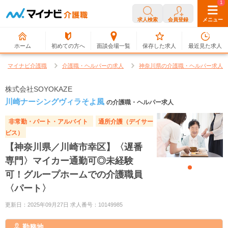
0
1
求人検索
会員登録
メニュー
ホーム
初めての方へ
面談会場一覧
保存した求人
最近見た求人
マイナビ介護職
介護職・ヘルパーの求人
神奈川県の介護職・ヘルパー求人
株式会社SOYOKAZE
川崎ナーシングヴィラそよ風
の介護職・ヘルパー求人
非常勤・パート・アルバイト
通所介護（デイサー
ビス）
【神奈川県／川崎市幸区】〈遅番
専門〉マイカー通勤可◎未経験
可！グループホームでの介護職員
〈パート〉
更新日：2025年09月27日 求人番号：10149985
勤務地