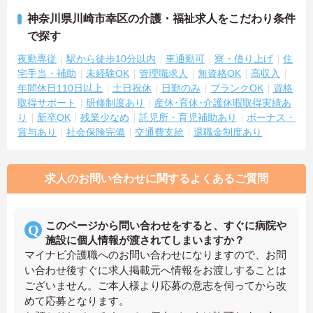
神奈川県川崎市幸区の介護・福祉求人をこだわり条件
で探す
夜勤専従
駅から徒歩10分以内
車通勤可
寮・借り上げ
住
宅手当・補助
未経験OK
管理職求人
無資格OK
高収入
年間休日110日以上
土日祝休
日勤のみ
ブランクOK
資格
取得サポート
研修制度あり
産休･育休･介護休暇取得実績あ
り
新卒OK
残業少なめ
託児所・育児補助あり
ボーナス・
賞与あり
社会保険完備
交通費支給
退職金制度あり
求人のお問い合わせに関するよくあるご質問
このページから問い合わせをすると、すぐに病院や
施設に個人情報が渡されてしまいますか？
マイナビ介護職へのお問い合わせになりますので、お問
い合わせ後すぐに求人掲載元へ情報をお渡しすることは
ございません。ご本人様より応募の意志を伺ってから改
めて応募となります。