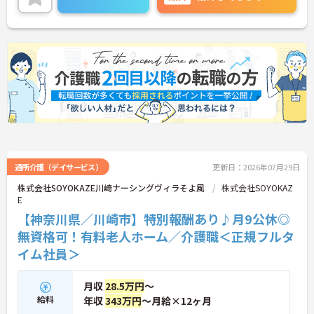
い！
通所介護（デイサービス）
更新日：2026年07月29日
株式会社SOYOKAZE川崎ナーシングヴィラそよ風
株式会社SOYOKAZ
E
【神奈川県／川崎市】特別報酬あり♪月9公休◎
無資格可！有料老人ホーム／介護職＜正規フルタ
イム社員＞
月収
28.5万円
～
給料
年収
343万円
～月給×12ヶ月