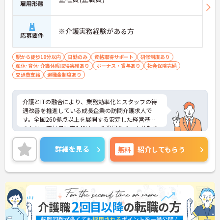
・介護福祉士資格手当が支給されるほか、年2回の
雇用形態
評価面談で個人の頑張りが給与に還元される仕組み
が整っています
・サービス提供責任者や管理者へのキャリアアップ
※介護実務経験がある方
応募要件
も目指せます
【IT化と手厚いフォロー体制により、業務のストレ
駅から徒歩10分以内
日勤のみ
資格取得サポート
研修制度あり
スを軽減できます】
産休･育休･介護休暇取得実績あり
ボーナス・賞与あり
社会保険完備
・記録票の提出やシフト確認をすべてスマートフォ
交通費支給
退職金制度あり
ンで行えるため、手書きの書類作成や事業所への移
動の手間が省けケア業務に集中できます
・定期的な面談を通じて上司がフォローする体制が
介護とITの融合により、業務効率化とスタッフの待
あり、訪問介護でありながら孤立することなくチー
遇改善を推進している成長企業の訪問介護求人で
ムの支援を受けながら業務に取り組めます
す。全国260拠点以上を展開する安定した経営基盤
のもと、正社員比率94%という強固なチーム体制を
構築しています。介護福祉士資格手当や年2回の評価
面談など、専門資格と成果が収入に直結する仕組み
詳細を見る
無料
紹介してもらう
が整っています。夜勤なしの完全週休2日制（曜日固
定）を採用し、日々の記録業務はスマートフォンで
完結するため、施設勤務特有の不規則なシフトや煩
雑な事務作業の負担を抑え、ケアに専念できます。
定期的な面談で不安を解消できるフォロー体制もあ
り、介護福祉士としてサ責や管理者への着実なキャ
リアアップを目指す有資格者の方に推奨できる環境
です。