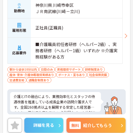
により、先々の予定が立てやすくプライベートの時
神奈川県 川崎市幸区
間をしっかりと確保できる環境です
勤務地
ＪＲ南武線(川崎－立川)
【専門資格を活かした収入アップと明確なキャリア
形成が期待できます】
正社員(正職員)
・資格手当が支給されるほか、年2回の評価面談で
雇用形態
個人の頑張りが給与に還元される仕組みが整ってい
ます
■介護職員初任者研修（ヘルパー2級）、実
・サービス提供責任者や管理者へのキャリアアップ
務者研修（ヘルパー1級）いずれか ※介護実
も目指せます
応募要件
務経験がある方
【IT化と手厚いフォロー体制により、業務のストレ
スを軽減できます】
駅から徒歩10分以内
日勤のみ
資格取得サポート
研修制度あり
・記録票の提出やシフト確認をすべてスマートフォ
産休･育休･介護休暇取得実績あり
ボーナス・賞与あり
社会保険完備
ンで行えるため、手書きの書類作成や事業所への移
交通費支給
退職金制度あり
動の手間が省けケア業務に集中できます
・定期的な面談を通じて上司がフォローする体制が
あり、訪問介護でありながら孤立することなくチー
介護とITの融合により、業務効率化とスタッフの待
ムの支援を受けながら業務に取り組めます
遇改善を推進している成長企業の訪問介護求人で
す。全国260拠点以上を展開する安定した経営基盤
のもと、正社員比率94%という強固なチーム体制を
構築しています。資格手当や年2回の評価面談など、
専門資格と成果が収入に直結する仕組みが整ってい
詳細を見る
無料
紹介してもらう
ます。夜勤なしの完全週休2日制（曜日固定）を採用