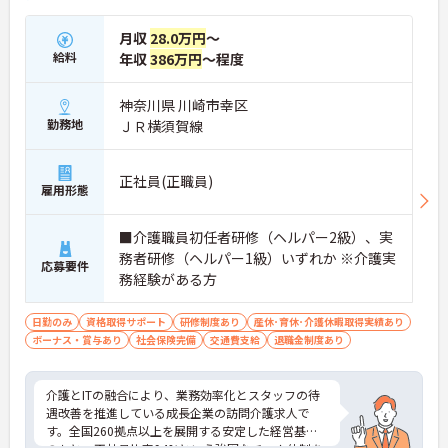
★おすすめPOINT★
【チーム全体で情報を共有し、一人で抱え込まずに
月収
28.0万円
～
働ける環境です】
給料
年収
386万円
～程度
・毎朝スタッフ全員で情報共有のミーティングを実
施しているため、お客様の変化や業務連絡を細やか
に把握できます。
神奈川県 川崎市幸区
・困った時もすぐに相談してフォローし合える体制
勤務地
ＪＲ横須賀線
が整っているので、安心して業務に取り組むことが
期待できます。
正社員(正職員)
【独自の特別報酬制度により、確かな収入アップが
雇用形態
見込めます】
・賞与年2回に加え、施設運営への貢献やチームワ
■介護職員初任者研修（ヘルパー2級）、実
ークを評価する特別報酬が支給される仕組みがあり
務者研修（ヘルパー1級）いずれか ※介護実
ます。
応募要件
・目に見える形で日々の努力がしっかりと還元され
務経験がある方
ることで、高いモチベーションを保ちながら将来的
な昇給を目指せます。
日勤のみ
資格取得サポート
研修制度あり
産休･育休･介護休暇取得実績あり
ボーナス・賞与あり
社会保険完備
交通費支給
退職金制度あり
【自分らしいスタイルを大切にしながら、無理のな
いペースで働けます】
・清潔感と節度があれば髪色やネイルなどの制限が
介護とITの融合により、業務効率化とスタッフの待
ないため、ご自身の個性を尊重した働き方を叶えら
遇改善を推進している成長企業の訪問介護求人で
れます。
す。全国260拠点以上を展開する安定した経営基盤
・月平均残業時間が少なく、年間17日のリフレッシ