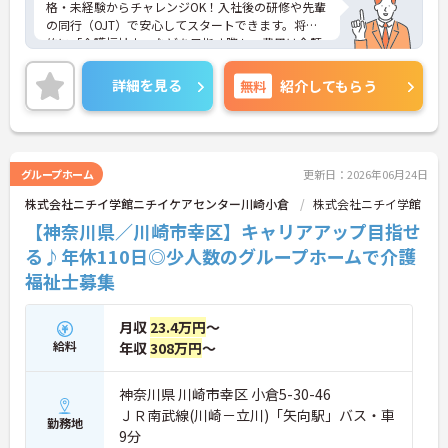
格・未経験からチャレンジOK！入社後の研修や先輩
の同行（OJT）で安心してスタートできます。将来
的に「介護福祉士」などを目指す際も、費用は全額
会社負担。一人ひとりの「学びたい」を全力で応援
します！
詳細を見る
無料
紹介してもらう
＜高収入＆選べる休みで充実＞ 月給32万円（夜勤あ
り）の厚待遇に加え、基本的に定時退社OK♪休日は
曜日固定の「完全週休2日制」で予定が立てやす
く、年間12日間の「特別有給休暇」も付与。しっか
り稼いでしっかり休む、メリハリある働き方が可能
グループホーム
更新日：2026年06月24日
です。
株式会社ニチイ学館ニチイケアセンター川崎小倉
株式会社ニチイ学館
＜意見を言い合えるフラットな関係＞ 気付きや提案
を遠慮なく共有できる、風通しの良い職場です。ご
【神奈川県／川崎市幸区】キャリアアップ目指せ
利用者様の小さな変化を見逃さない「観察眼」を大
る♪年休110日◎少人数のグループホームで介護
切にし、スタッフ同士も互いに配慮し合える温かい
福祉士募集
関係性を築いています。
月収
23.4万円
～
給料
年収
308万円
～
神奈川県 川崎市幸区 小倉5-30-46
ＪＲ南武線(川崎－立川)「矢向駅」バス・車
勤務地
9分