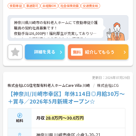
【特別報酬制度で日々の頑張りが評価につながりま
夜勤専従
車通勤可
未経験OK
社会保険完備
交通費支給
す】
・業績や評価に応じた特別報酬制度が設けられてい
るため、日々の努力が還元されるやりがいを感じら
神奈川県川崎市の有料老人ホームにて夜勤専従介護
れます
職員の契約社員募集です！
夜勤手当は6,000円！福利厚生が充実しておりリフ
【自分らしいスタイルでいきいきと活躍できる環境
レッシュ休暇制度もあり働きやすい環境です。
です】
ご興味のある方には、面接対策ポイントなどさらに
・髪色や髪型、ネイルなどが原則自由となっている
詳細をお話いたしますので、お気軽にご相談くださ
詳細を見る
無料
紹介してもらう
ため、個性を大切にしながら働くことができます
い。
・社員一人ひとりの価値観を尊重する社風のもと
で、無理なくご自身らしく働き続けることが期待で
きます
更新日：2026年07月29日
【全国展開の安定基盤で長期的なキャリアを描けま
株式会社LCG住宅型有料老人ホームCare Villa 川崎
株式会社LCG
す】
・全国367拠点以上を展開する大手グループの運営
【神奈川/川崎市幸区】年休114日◎月給30万～
により、安定した環境で長く働き続けることができ
＋賞与／2026年5月新規オープン☆
ます
・定年は65歳で70歳までの再雇用制度が整っている
ため、長期的な視点でキャリアを築いていける安心
月収
28.0万円～30.0万円
感があります
給料
神奈川県 川崎市幸区 小倉3-20-21