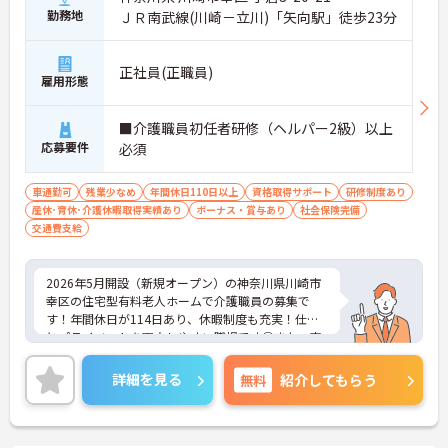
勤務地
ＪＲ南武線(川崎－立川)「矢向駅」徒歩23分
正社員(正職員)
雇用形態
■介護職員初任者研修（ヘルパー2級）以上
応募要件
必須
車通勤可
残業少なめ
年間休日110日以上
資格取得サポート
研修制度あり
産休･育休･介護休暇取得実績あり
ボーナス・賞与あり
社会保険完備
交通費支給
2026年5月開設（新規オープン）の神奈川県川崎市
幸区の住宅型有料老人ホームで介護職員の募集で
す！年間休日が114日あり、休暇制度も充実！仕事
とプライベートを両立しやすい職場です◎また、交
通費支給はもちろん、各種手当に加え昇給や賞与あ
りで待遇面もばっちり！あなたの頑張りがしっかり
詳細を見る
無料
紹介してもらう
評価されます♪ご興味のある方は面接ポイントをお
伝えしますので、お気軽にご相談ください！