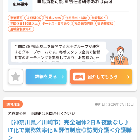
・困った時もすぐに相談してフォローし合える風通
■無資格可能 ※初任者研修あれば尚可
応募要件
しの良い職場となっており、平均勤続年数7.2年とい
う高い定着率につながっています。
車通勤可
未経験OK
残業少なめ
住宅手当・補助
無資格OK
【医療機関と連携した安心の体制のもと、専門的な
年間休日110日以上
ボーナス・賞与あり
社会保険完備
交通費支給
ケアスキルを磨ける環境です】
退職金制度あり
・24時間体制で介護スタッフが常駐し、医療機関と
も連携しているため、緊急時にも落ち着いて対応で
きる安心・安全なサービス提供を学べます。
全国に367拠点以上を展開する大手グループが運営
・資格取得に向けた研修や講習は勤務時間内で受講
するグループホームです。毎朝スタッフ全員で情報
できる場合が多く、プライベートの負担を抑えなが
共有のミーティングを実施しており、お客様の小さ
ら着実に専門性を高められます。
な変化をチーム全体で把握できるため、困った時も
すぐに相談できる安心の体制が整っています。待遇
【リフレッシュ休暇17日や自由な身だしなみ規定
面では、賞与年2回に加え、日々の努力や売上への
詳細を見る
無料
紹介してもらう
で、自分らしく無理なく続けられます】
寄与を評価する特別報酬が支給されるため、高いモ
・年間107日の休日に加えて年間17日のリフレッシ
チベーションを保ちながら勤務できる環境です。さ
ュ休暇が支給されるため、しっかりと休息を取りな
らに、清潔感があれば髪色やネイルなどの規定がな
がらオンオフのメリハリをつけて働けます。
く、ご自身の個性を大切にしながら自分らしいスタ
・髪色やネイルなどが原則自由となっており、定年
イルで働くことができます。認知症ケアの専門性を
訪問介護
更新日：2026年07月15日
65歳・再雇用70歳までの継続雇用制度のもとで、ご
高めたい方にも最適な環境であり、手厚い研修体制
名称非公開 ※詳細はお問合せください
自身のスタイルを保ちながら末永く活躍できます。
を通じて働きながらスキルアップを目指すことも可
能です。年間17日のリフレッシュ休暇や定年後の再
【神奈川県／川崎市】完全週休2日＆夜勤なし♪
雇用制度など、長期的にキャリアを描ける福利厚生
IT化で業務効率化＆評価制度◎訪問介護＜介護職
も大きな魅力です。
＞