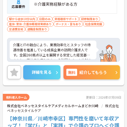
※介護実務経験がある方
あり、訪問介護でありながら孤立することなくチー
応募要件
ムの支援を受けながら業務に取り組めます
駅から徒歩10分以内
日勤のみ
資格取得サポート
研修制度あり
産休･育休･介護休暇取得実績あり
ボーナス・賞与あり
社会保険完備
交通費支給
退職金制度あり
介護とITの融合により、業務効率化とスタッフの待
遇改善を推進している成長企業の訪問介護求人で
す。全国260拠点以上を展開する安定した経営基盤
のもと、正社員比率94%という強固なチーム体制を
構築しています。介護福祉士資格手当や年2回の評価
面談など、専門資格と成果が収入に直結する仕組み
詳細を見る
無料
紹介してもらう
が整っています。夜勤なしの完全週休2日制（曜日固
定）を採用し、日々の記録業務はスマートフォンで
完結するため、施設勤務特有の不規則なシフトや煩
雑な事務作業の負担を抑え、ケアに専念できます。
定期的な面談で不安を解消できるフォロー体制もあ
有料老人ホーム
更新日：2026年07月09日
り、介護福祉士としてサ責や管理者への着実なキャ
株式会社ベネッセスタイルケアメディカルホームまどか川崎
株式会社
リアアップを目指す有資格者の方に推奨できる環境
ベネッセスタイルケア
です。
【神奈川県／川崎市幸区】専門性を磨いて年収ア
★おすすめPOINT★
ップ！「学び」と「実践」で介護のプロへ＜介護
【夜勤なし・曜日固定の休日で、身体への負担を抑