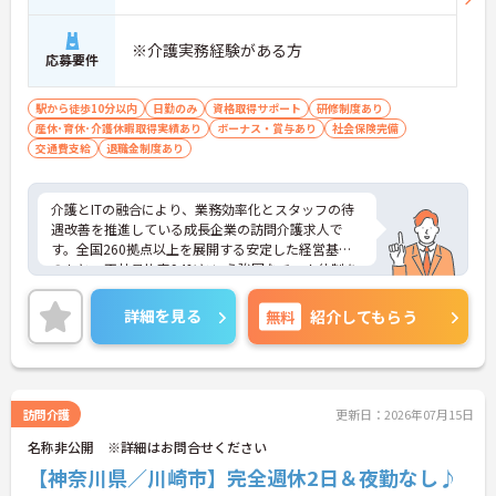
個人の頑張りが給与に還元される仕組みが整ってい
ます
・サービス提供責任者や管理者へのキャリアアップ
※介護実務経験がある方
応募要件
も目指せます
【IT化と手厚いフォロー体制により、業務のストレ
駅から徒歩10分以内
日勤のみ
資格取得サポート
研修制度あり
スを軽減できます】
産休･育休･介護休暇取得実績あり
ボーナス・賞与あり
社会保険完備
・記録票の提出やシフト確認をすべてスマートフォ
交通費支給
退職金制度あり
ンで行えるため、手書きの書類作成や事業所への移
動の手間が省けケア業務に集中できます
・定期的な面談を通じて上司がフォローする体制が
介護とITの融合により、業務効率化とスタッフの待
あり、訪問介護でありながら孤立することなくチー
遇改善を推進している成長企業の訪問介護求人で
ムの支援を受けながら業務に取り組めます
す。全国260拠点以上を展開する安定した経営基盤
のもと、正社員比率94%という強固なチーム体制を
構築しています。介護福祉士資格手当や年2回の評価
面談など、専門資格と成果が収入に直結する仕組み
詳細を見る
無料
紹介してもらう
が整っています。夜勤なしの完全週休2日制（曜日固
定）を採用し、日々の記録業務はスマートフォンで
完結するため、施設勤務特有の不規則なシフトや煩
雑な事務作業の負担を抑え、ケアに専念できます。
定期的な面談で不安を解消できるフォロー体制もあ
訪問介護
更新日：2026年07月15日
り、介護福祉士としてサ責や管理者への着実なキャ
名称非公開 ※詳細はお問合せください
リアアップを目指す有資格者の方に推奨できる環境
です。
【神奈川県／川崎市】完全週休2日＆夜勤なし♪