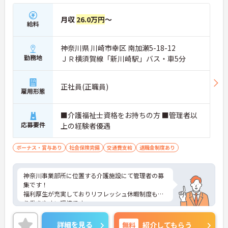
月収
26.0万円
～
給料
神奈川県 川崎市幸区 南加瀬5-18-12
勤務地
ＪＲ横須賀線「新川崎駅」バス・車5分
正社員(正職員)
雇用形態
■介護福祉士資格をお持ちの方 ■管理者以
応募要件
上の経験者優遇
ボーナス・賞与あり
社会保険完備
交通費支給
退職金制度あり
神奈川事業部所に位置する介護施設にて管理者の募
集です！
福利厚生が充実しておりリフレッシュ休暇制度もあ
り働きやすい環境です。
ご興味ある方には、面接対策ポイントなど、さらに
詳細をお話しいたしますのでお気軽にご相談くださ
詳細を見る
無料
紹介してもらう