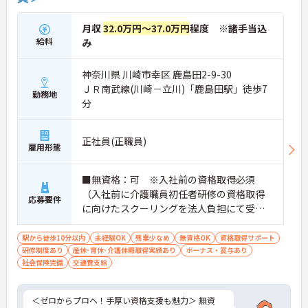
・8:00～19:00の間での実働8時間勤務で夜勤が存在
しないため、生活リズムを整えながら健康的に働き
月収
32.0万円～37.0万円
程度 ※諸手当込
続けることができます
給料
み
・完全週休2日制（曜日固定）を採用していること
により、先々の予定が立てやすくプライベートの時
神奈川県 川崎市幸区 鹿島田2-9-30
間をしっかりと確保できる環境です
ＪＲ南武線(川崎－立川)「鹿島田駅」徒歩7
勤務地
【専門資格を活かした収入アップと明確なキャリア
分
形成が期待できます】
・資格手当が支給されるほか、年2回の評価面談で
個人の頑張りが給与に還元される仕組みが整ってい
正社員(正職員)
雇用形態
ます
・サービス提供責任者や管理者へのキャリアアップ
も目指せます
■無資格：可 ※入社前の資格取得必須
（入社前に介護職員初任者研修の資格取得
【IT化と手厚いフォロー体制により、業務のストレ
応募要件
に向けたスクーリングを法人負担にて受講
スを軽減できます】
していただきます。） ■実務経験：不問
・記録票の提出やシフト確認をすべてスマートフォ
ンで行えるため、手書きの書類作成や事業所への移
駅から徒歩10分以内
未経験OK
残業少なめ
無資格OK
資格取得サポート
動の手間が省けケア業務に集中できます
研修制度あり
産休･育休･介護休暇取得実績あり
ボーナス・賞与あり
・定期的な面談を通じて上司がフォローする体制が
社会保険完備
交通費支給
あり、訪問介護でありながら孤立することなくチー
ムの支援を受けながら業務に取り組めます
＜ゼロからプロへ！手厚い資格支援も魅力＞ 無資