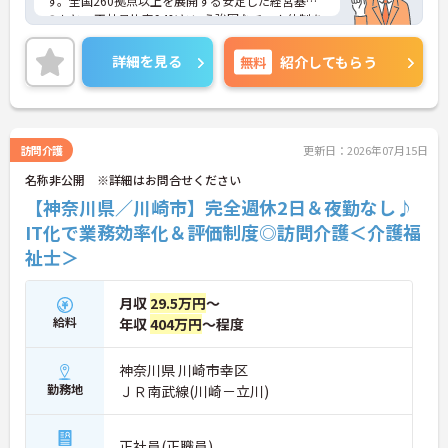
す。全国260拠点以上を展開する安定した経営基盤
ムの支援を受けながら業務に取り組めます
のもと、正社員比率94%という強固なチーム体制を
構築しています。介護福祉士資格手当や年2回の評価
面談など、専門資格と成果が収入に直結する仕組み
詳細を見る
無料
紹介してもらう
が整っています。夜勤なしの完全週休2日制（曜日固
定）を採用し、日々の記録業務はスマートフォンで
完結するため、施設勤務特有の不規則なシフトや煩
雑な事務作業の負担を抑え、ケアに専念できます。
定期的な面談で不安を解消できるフォロー体制もあ
訪問介護
更新日：2026年07月15日
り、介護福祉士としてサ責や管理者への着実なキャ
名称非公開 ※詳細はお問合せください
リアアップを目指す有資格者の方に推奨できる環境
です。
【神奈川県／川崎市】完全週休2日＆夜勤なし♪
IT化で業務効率化＆評価制度◎訪問介護＜介護福
★おすすめPOINT★
祉士＞
【夜勤なし・曜日固定の休日で、身体への負担を抑
えた働き方が実現できます】
・8:00～19:00の間での実働8時間勤務で夜勤が存在
月収
29.5万円
～
しないため、生活リズムを整えながら健康的に働き
給料
年収
404万円
～程度
続けることができます
・完全週休2日制（曜日固定）を採用していること
により、先々の予定が立てやすくプライベートの時
神奈川県 川崎市幸区
間をしっかりと確保できる環境です
勤務地
ＪＲ南武線(川崎－立川)
【専門資格を活かした収入アップと明確なキャリア
形成が期待できます】
正社員(正職員)