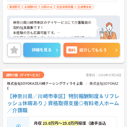
車通勤可
未経験OK
日勤のみ
社会保険完備
交通費支給
神奈川県川崎市幸区のデイサービスにて介護職員の
契約社員募集です！
未経験の方も応募可能です。
福利厚生が充実しておりリフレッシュ休暇制度もあ
り働きやすい環境です。
ご興味のある方には、面接対策ポイントなどさらに
詳細を見る
無料
紹介してもらう
詳細をお話いたしますので、お気軽にご相談くださ
い。
通所介護（デイサービス）
更新日：2026年07月28日
株式会社SOYOKAZE川崎ナーシングヴィラそよ風
株式会社SOYOKAZ
E
【神奈川県／川崎市幸区】特別報酬制度＆リフレ
ッシュ休暇あり♪資格取得支援◎有料老人ホーム
／介護職
月収
23.0万円～25.0万円
程度（諸手当込