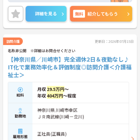
のもと、正社員比率94%という強固なチーム体制を
ュ休暇も取得できる環境で、心身のゆとりを維持で
構築しています。資格手当や年2回の評価面談など、
きます。
専門資格と成果が収入に直結する仕組みが整ってい
詳細を見る
無料
紹介してもらう
ます。夜勤なしの完全週休2日制（曜日固定）を採用
【手厚い資格取得支援や継続雇用制度で、将来の安
し、日々の記録業務はスマートフォンで完結するた
心感が得られます】
め、施設勤務特有の不規則なシフトや煩雑な事務作
・勤務時間内で受講可能な資格取得サポートが整備
業の負担を抑え、ケアに専念できます。定期的な面
されているため、働きながら着実に認知症ケアの専
談で不安を解消できるフォロー体制もあり、介護福
訪問介護
更新日：2026年07月15日
門性を磨けます。
祉士の資格取得やサ責や管理者への着実なキャリア
・65歳の定年後も70歳まで勤務可能な再雇用制度が
名称非公開 ※詳細はお問合せください
アップを目指す有資格者の方に推奨できる環境で
設けられており、一つの職場で安定して長く活躍し
す。
【神奈川県／川崎市】完全週休2日＆夜勤なし♪
続けることが可能です。
IT化で業務効率化＆評価制度◎訪問介護＜介護福
★おすすめPOINT★
祉士＞
【夜勤なし・曜日固定の休日で、身体への負担を抑
えた働き方が実現できます】
・8:00～19:00の間での実働8時間勤務で夜勤が存在
月収
29.5万円
～
しないため、生活リズムを整えながら健康的に働き
給料
年収
404万円
～程度
続けることができます
・完全週休2日制（曜日固定）を採用していること
により、先々の予定が立てやすくプライベートの時
神奈川県 川崎市幸区
間をしっかりと確保できる環境です
勤務地
ＪＲ南武線(川崎－立川)
【専門資格を活かした収入アップと明確なキャリア
形成が期待できます】
正社員(正職員)
・資格手当が支給されるほか、年2回の評価面談で
雇用形態