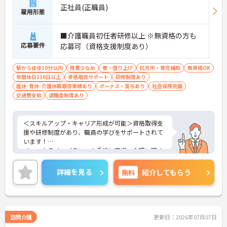
正社員(正職員)
雇用形態
■介護職員初任者研修以上 ※無資格の方も
応募要件
応募可（資格支援制度あり）
駅から徒歩10分以内
残業少なめ
寮・借り上げ
託児所・育児補助
無資格OK
年間休日110日以上
資格取得サポート
研修制度あり
産休･育休･介護休暇取得実績あり
ボーナス・賞与あり
社会保険完備
交通費支給
退職金制度あり
＜スキルアップ・キャリア形成が可能＞資格取得支
援や研修制度があり、職員の学びをサポートされて
います！
＜ワークライフバランスを重視＞育児・介護に関す
る制度や社宅制度、各種手当など、長く安心して働
きやすい環境が整っています。
詳細を見る
無料
紹介してもらう
＜寄り添ったケアの実施＞利用者さまに深く寄り添
ったサービスの提供を目指し、職員の専門性を高め
るような人材育成にも注力されています。
ご興味のある方には、面接対策ポイント等、さらに
詳細をお話ししますのでお気軽にご相談ください！
訪問介護
更新日：2026年07月07日