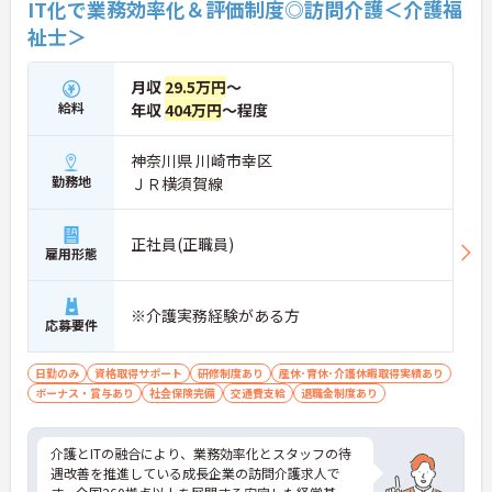
IT化で業務効率化＆評価制度◎訪問介護＜介護福
★おすすめPOINT★
祉士＞
【夜勤なし・曜日固定の休日で、身体への負担を抑
えた働き方が実現できます】
・8:00～19:00の間での実働8時間勤務で夜勤が存在
月収
29.5万円
～
しないため、生活リズムを整えながら健康的に働き
給料
年収
404万円
～程度
続けることができます
・完全週休2日制（曜日固定）を採用していること
により、先々の予定が立てやすくプライベートの時
神奈川県 川崎市幸区
間をしっかりと確保できる環境です
勤務地
ＪＲ横須賀線
【専門資格を活かした収入アップと明確なキャリア
形成が期待できます】
正社員(正職員)
・介護福祉士資格手当が支給されるほか、年2回の
雇用形態
評価面談で個人の頑張りが給与に還元される仕組み
が整っています
・サービス提供責任者や管理者へのキャリアアップ
※介護実務経験がある方
応募要件
も目指せます
【IT化と手厚いフォロー体制により、業務のストレ
日勤のみ
資格取得サポート
研修制度あり
産休･育休･介護休暇取得実績あり
スを軽減できます】
ボーナス・賞与あり
社会保険完備
交通費支給
退職金制度あり
・記録票の提出やシフト確認をすべてスマートフォ
ンで行えるため、手書きの書類作成や事業所への移
動の手間が省けケア業務に集中できます
介護とITの融合により、業務効率化とスタッフの待
・定期的な面談を通じて上司がフォローする体制が
遇改善を推進している成長企業の訪問介護求人で
あり、訪問介護でありながら孤立することなくチー