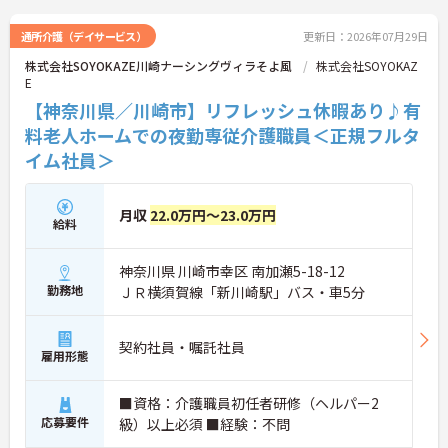
ネイルなども原則自由となっており、ご自身のスタ
イルを保ちながらいきいきと働ける点も魅力です。
通所介護（デイサービス）
更新日：2026年07月29日
また、個人の評価等に応じて支払われる特別報酬制
株式会社SOYOKAZE川崎ナーシングヴィラそよ風
株式会社SOYOKAZ
度があり、頑張りがしっかりと還元されます。定年
E
後も70歳まで再雇用制度を利用して働けるため、資
格を活かして長く安定したキャリアを築いていきた
【神奈川県／川崎市】リフレッシュ休暇あり♪有
い方に大変おすすめの求人です。
料老人ホームでの夜勤専従介護職員＜正規フルタ
イム社員＞
★おすすめPOINT★
【充実した研修体制でさらなるスキルアップが期待
できます】
・入社時研修やサービス別研修など多彩な研修があ
月収
22.0万円～23.0万円
給料
るため、着実に知識と技術を深められます
・OJT研修を通じて現場での実践的なサポートを受
けられるので、安心して業務をスタートできます
神奈川県 川崎市幸区 南加瀬5-18-12
勤務地
ＪＲ横須賀線「新川崎駅」バス・車5分
【リフレッシュ休暇を活用して無理なく長く働ける
環境です】
・有給休暇とは別に年間17日間のリフレッシュ休暇
契約社員・嘱託社員
があるため、心身ともにしっかりと休むことができ
雇用形態
ます
・平日の休暇取得もしやすい体制により、ご自身の
■資格：介護職員初任者研修（ヘルパー2
時間やご家族との時間を大切にしながら働き続けら
応募要件
級）以上必須 ■経験：不問
れます