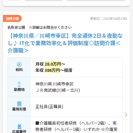
し、日々の記録業務はスマートフォンで完結するた
め、施設勤務特有の不規則なシフトや煩雑な事務作
業の負担を抑え、ケアに専念できます。定期的な面
談で不安を解消できるフォロー体制もあり、介護福
訪問介護
更新日：2026年06月29日
祉士の資格取得やサ責や管理者への着実なキャリア
名称非公開 ※詳細はお問合せください
アップを目指す有資格者の方に推奨できる環境で
す。
【神奈川県／川崎市幸区】完全週休2日＆夜勤な
し♪ IT化で業務効率化＆評価制度◎訪問介護＜
★おすすめPOINT★
介護職＞
【夜勤なし・曜日固定の休日で、身体への負担を抑
えた働き方が実現できます】
・8:00～19:00の間での実働8時間勤務で夜勤が存在
月収
28.0万円
～
しないため、生活リズムを整えながら健康的に働き
給料
年収
386万円
～程度
続けることができます
・完全週休2日制（曜日固定）を採用していること
により、先々の予定が立てやすくプライベートの時
神奈川県 川崎市幸区
間をしっかりと確保できる環境です
勤務地
ＪＲ南武線(川崎－立川)
【専門資格を活かした収入アップと明確なキャリア
形成が期待できます】
正社員(正職員)
・資格手当が支給されるほか、年2回の評価面談で
雇用形態
個人の頑張りが給与に還元される仕組みが整ってい
ます
■介護職員初任者研修（ヘルパー2級）、実
・サービス提供責任者や管理者へのキャリアアップ
務者研修（ヘルパー1級）いずれか ※介護実
も目指せます
応募要件