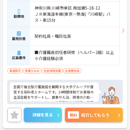
神奈川県 川崎市幸区 南加瀬5-18-12
ＪＲ東海道本線(東京－熱海)「川崎駅」バ
勤務地
ス・車15分
契約社員・嘱託社員
雇用形態
■介護職員初任者研修（ヘルパー2級）以上
応募要件
※介護経験必須
車通勤可
残業少なめ
社会保険完備
交通費支給
全国で複合型介護施設を展開する大手グループが運
営する有料老人ホームです。24時間体制でお客様の
生活全般をサポートし、食事や入浴、排泄の介助を
はじめ、レクリエーションや見守りなど幅広い業務
に関わることができます。医療機関とも連携してい
るため、緊急時の対応体制も万全で安心です。有給
詳細を見る
無料
紹介してもらう
休暇とは別に年間17日間のリフレッシュ休暇が付与
され、平日の取得もしやすいため、プライベートを
大切にしながら無理なく働き続けられます。髪色や