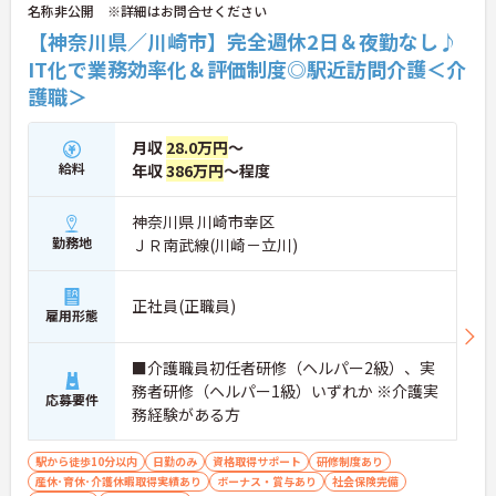
名称非公開 ※詳細はお問合せください
【神奈川県／川崎市】完全週休2日＆夜勤なし♪
IT化で業務効率化＆評価制度◎駅近訪問介護＜介
護職＞
月収
28.0万円
～
給料
年収
386万円
～程度
神奈川県 川崎市幸区
勤務地
ＪＲ南武線(川崎－立川)
正社員(正職員)
雇用形態
■介護職員初任者研修（ヘルパー2級）、実
務者研修（ヘルパー1級）いずれか ※介護実
応募要件
務経験がある方
駅から徒歩10分以内
日勤のみ
資格取得サポート
研修制度あり
産休･育休･介護休暇取得実績あり
ボーナス・賞与あり
社会保険完備