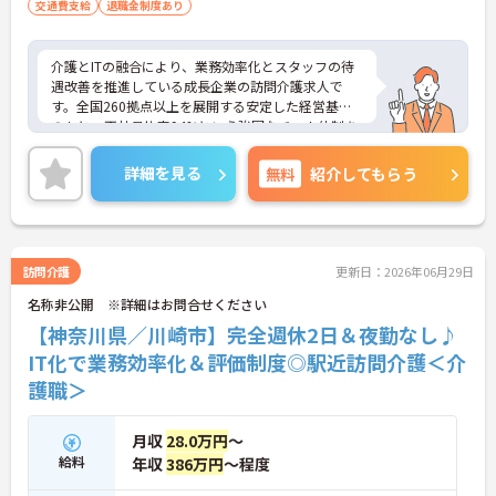
交通費支給
退職金制度あり
介護とITの融合により、業務効率化とスタッフの待
遇改善を推進している成長企業の訪問介護求人で
す。全国260拠点以上を展開する安定した経営基盤
のもと、正社員比率94%という強固なチーム体制を
構築しています。資格手当や年2回の評価面談など、
専門資格と成果が収入に直結する仕組みが整ってい
詳細を見る
無料
紹介してもらう
ます。夜勤なしの完全週休2日制（曜日固定）を採用
し、日々の記録業務はスマートフォンで完結するた
め、施設勤務特有の不規則なシフトや煩雑な事務作
業の負担を抑え、ケアに専念できます。定期的な面
談で不安を解消できるフォロー体制もあり、介護福
訪問介護
更新日：2026年06月29日
祉士の資格取得やサ責や管理者への着実なキャリア
名称非公開 ※詳細はお問合せください
アップを目指す有資格者の方に推奨できる環境で
す。
【神奈川県／川崎市】完全週休2日＆夜勤なし♪
IT化で業務効率化＆評価制度◎駅近訪問介護＜介
★おすすめPOINT★
護職＞
【夜勤なし・曜日固定の休日で、身体への負担を抑
えた働き方が実現できます】
・8:00～19:00の間での実働8時間勤務で夜勤が存在
月収
28.0万円
～
しないため、生活リズムを整えながら健康的に働き
給料
年収
386万円
～程度
続けることができます
・完全週休2日制（曜日固定）を採用していること