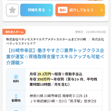
習得できるので、一人で抱え込むことはありませ
ん。
詳細を見る
無料
紹介してもらう
＜頑張りが給与に直結！専門性を磨いて年収アップ
＞経験やスキルがしっかり給与に反映される仕組み
です。定期昇給に加え、独自の社内専門資格制度
（通称：マジ神）では、認知症ケアや介護技術など
の専門性を認定されると、1資格につき月給＋1万円
有料老人ホーム
更新日：2026年07月09日
（最大4万円）の手当がつきます。キャリアアップす
株式会社ベネッセスタイルケアメディカルホームまどか川崎
株式会社
れば年収UPも目指せるため、高いモチベーションで
ベネッセスタイルケア
働き続けられます。
＜家族も嬉しい！ベネッセグループならではの手厚
【川崎市幸区】働きやすさ◎業界トップクラス企
い福利厚生＞ご家族も支える制度が満載♪産休・育
業が運営☆資格取得支援でスキルアップも可能＜
休の取得実績も多数あり、ライフステージが変わっ
介護職＞
ても長く安心して働き続けられる環境が整っていま
す。
月収
25.2万円
～程度※夜勤手当込
年収
350万円
～年収例（賞与2ヶ月、平均残
給料
業時間10時間／月を含む）
神奈川県 川崎市幸区 南幸町3-119-14
勤務地
ＪＲ南武線(川崎－立川)「尻手駅」徒歩2分