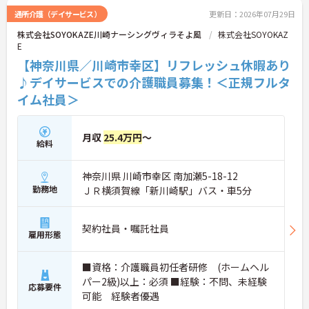
通所介護（デイサービス）
更新日：2026年07月29日
株式会社SOYOKAZE川崎ナーシングヴィラそよ風
株式会社SOYOKAZ
E
【神奈川県／川崎市幸区】リフレッシュ休暇あり
♪デイサービスでの介護職員募集！＜正規フルタ
イム社員＞
月収
25.4万円
～
給料
神奈川県 川崎市幸区 南加瀬5-18-12
勤務地
ＪＲ横須賀線「新川崎駅」バス・車5分
契約社員・嘱託社員
雇用形態
■資格：介護職員初任者研修 (ホームヘル
パー2級)以上：必須 ■経験：不問、未経験
応募要件
可能 経験者優遇