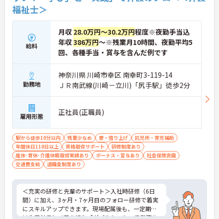
福祉士＞
えた働き方が実現できます】
・8:00～19:00の間での実働8時間勤務で夜勤が存在
しないため、生活リズムを整えながら健康的に働き
月収
28.0万円～30.2万円
程度※夜勤手当込
続けることができます
年収
386万円
～※残業月10時間、夜勤平均5
・完全週休2日制（曜日固定）を採用していること
給料
により、先々の予定が立てやすくプライベートの時
回、各種手当・賞与を含んだ例です
間をしっかりと確保できる環境です
神奈川県 川崎市幸区 南幸町3-119-14
【専門資格を活かした収入アップと明確なキャリア
勤務地
ＪＲ南武線(川崎－立川)「尻手駅」徒歩2分
形成が期待できます】
・介護福祉士資格手当が支給されるほか、年2回の
評価面談で個人の頑張りが給与に還元される仕組み
正社員(正職員)
が整っています
雇用形態
・サービス提供責任者や管理者へのキャリアアップ
も目指せます
駅から徒歩10分以内
残業少なめ
寮・借り上げ
託児所・育児補助
年間休日110日以上
資格取得サポート
研修制度あり
【IT化と手厚いフォロー体制により、業務のストレ
産休･育休･介護休暇取得実績あり
ボーナス・賞与あり
社会保険完備
スを軽減できます】
交通費支給
退職金制度あり
・記録票の提出やシフト確認をすべてスマートフォ
ンで行えるため、手書きの書類作成や事業所への移
動の手間が省けケア業務に集中できます
＜充実の研修と先輩のサポート＞入社時研修（6日
・定期的な面談を通じて上司がフォローする体制が
間）に加え、3ヶ月・7ヶ月目のフォロー研修で着実
あり、訪問介護でありながら孤立することなくチー
にスキルアップできます。現場配属後も、一定期間
ムの支援を受けながら業務に取り組めます
は先輩社員とペアを組む「ダブルシフト」で業務を