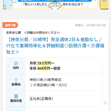
★おすすめPOINT★
【夜勤なし・曜日固定の休日で、身体への負担を抑
えた働き方が実現できます】
・8:00～19:00の間での実働8時間勤務で夜勤が存在
しないため、生活リズムを整えながら健康的に働き
訪問介護
更新日：2026年07月15日
続けることができます
名称非公開 ※詳細はお問合せください
・完全週休2日制（曜日固定）を採用していること
【神奈川県／川崎市】完全週休2日＆夜勤なし♪
により、先々の予定が立てやすくプライベートの時
間をしっかりと確保できる環境です
IT化で業務効率化＆評価制度◎訪問介護＜介護福
祉士＞
【専門資格を活かした収入アップと明確なキャリア
形成が期待できます】
・介護福祉士資格手当が支給されるほか、年2回の
月収
29.5万円
～
評価面談で個人の頑張りが給与に還元される仕組み
給料
年収
404万円
～程度
が整っています
・サービス提供責任者や管理者へのキャリアアップ
も目指せます
神奈川県 川崎市幸区
勤務地
ＪＲ南武線(川崎－立川)
【IT化と手厚いフォロー体制により、業務のストレ
スを軽減できます】
・記録票の提出やシフト確認をすべてスマートフォ
正社員(正職員)
雇用形態
ンで行えるため、手書きの書類作成や事業所への移
動の手間が省けケア業務に集中できます
・定期的な面談を通じて上司がフォローする体制が