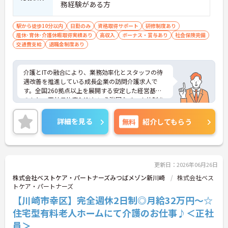
務経験がある方
【IT化と手厚いフォロー体制により、業務のストレ
スを軽減できます】
駅から徒歩10分以内
日勤のみ
資格取得サポート
研修制度あり
・記録票の提出やシフト確認をすべてスマートフォ
産休･育休･介護休暇取得実績あり
高収入
ボーナス・賞与あり
社会保険完備
ンで行えるため、手書きの書類作成や事業所への移
交通費支給
退職金制度あり
動の手間が省けケア業務に集中できます
・定期的な面談を通じて上司がフォローする体制が
あり、訪問介護でありながら孤立することなくチー
介護とITの融合により、業務効率化とスタッフの待
ムの支援を受けながら業務に取り組めます
遇改善を推進している成長企業の訪問介護求人で
す。全国260拠点以上を展開する安定した経営基盤
のもと、正社員比率94%という強固なチーム体制を
構築しています。資格手当や年2回の評価面談など、
専門資格と成果が収入に直結する仕組みが整ってい
詳細を見る
無料
紹介してもらう
ます。夜勤なしの完全週休2日制（曜日固定）を採用
し、日々の記録業務はスマートフォンで完結するた
め、施設勤務特有の不規則なシフトや煩雑な事務作
業の負担を抑え、ケアに専念できます。定期的な面
談で不安を解消できるフォロー体制もあり、介護福
更新日：2026年06月26日
祉士の資格取得やサ責や管理者への着実なキャリア
株式会社ベストケア・パートナーズみつばメゾン新川崎
株式会社ベス
アップを目指す有資格者の方に推奨できる環境で
トケア・パートナーズ
す。
【川崎市幸区】完全週休2日制◎月給32万円～☆
★おすすめPOINT★
住宅型有料老人ホームにて介護のお仕事♪＜正社
【夜勤なし・曜日固定の休日で、身体への負担を抑
員＞
えた働き方が実現できます】