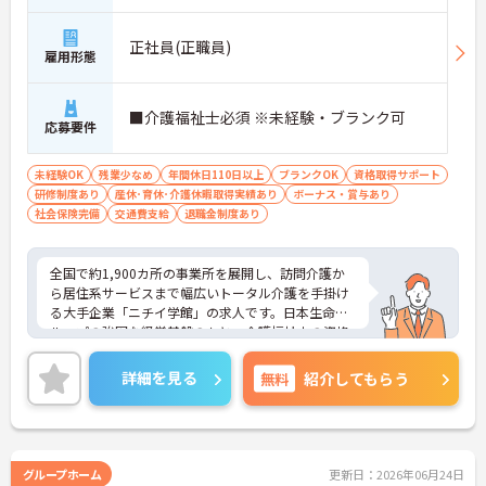
正社員(正職員)
雇用形態
■介護福祉士必須 ※未経験・ブランク可
応募要件
未経験OK
残業少なめ
年間休日110日以上
ブランクOK
資格取得サポート
研修制度あり
産休･育休･介護休暇取得実績あり
ボーナス・賞与あり
社会保険完備
交通費支給
退職金制度あり
全国で約1,900カ所の事業所を展開し、訪問介護か
ら居住系サービスまで幅広いトータル介護を手掛け
る大手企業「ニチイ学館」の求人です。日本生命グ
ループの強固な経営基盤のもと、介護福祉士の資格
を最大限に活かしてキャリアアップできる環境が整
っています。毎月1万8000円の資格手当が支給され
詳細を見る
無料
紹介してもらう
るだけでなく、将来的にサービス管理者や拠点管理
者、ケアマネジャーへと進むための「サービス管理
者研修」等の充実した支援制度が魅力です。20～30
代が成長を実感できる明確なキャリアマップがある
一方で、40～60代の方も安心できる最大2万円の勤
グループホーム
更新日：2026年06月24日