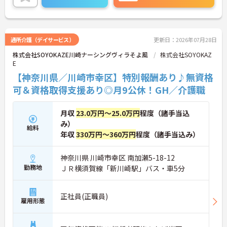
ある環境が整っています。また、毎朝の情報共有ミ
ーティングを通じてスタッフ同士の連携が強化され
ており、平均勤続年数7.2年という高い定着率を実現
しています。資格取得支援制度を活用して勤務時間
内に研修を受講できるなど教育体制も充実している
通所介護（デイサービス）
更新日：2026年07月28日
ため、介護職からケアマネジャーや管理職への着実
株式会社SOYOKAZE川崎ナーシングヴィラそよ風
株式会社SOYOKAZ
なステップアップが期待できます。定年65歳・再雇
E
用70歳までの継続雇用制度も完備されており、髪色
やネイルが原則自由といったご自身らしさを大切に
【神奈川県／川崎市幸区】特別報酬あり♪無資格
できる環境のもとで末永くご活躍いただけます。
可＆資格取得支援あり◎月9公休！GH／介護職
★おすすめPOINT★
【特別報酬制度で、収入アップが期待できます】
月収
23.0万円～25.0万円
程度（諸手当込
・施設の業績や個人の評価に応じて賞与とは別に支
み）
給料
給される特別報酬制度があり、日々の頑張りが直接
年収
330万円～360万円
程度（諸手当込み）
収入として還元されます。
・業務への取り組みやチームへの貢献度が公正に評
価される仕組みにより、高いモチベーションを維持
神奈川県 川崎市幸区 南加瀬5-18-12
して働ける環境です。
勤務地
ＪＲ横須賀線「新川崎駅」バス・車5分
【毎朝のミーティングで情報共有を徹底し、職種の
垣根を超えて協力し合える体制です 】
正社員(正職員)
雇用形態
・スタッフ全員で毎朝お客様の体調や業務連絡を丁
寧に共有することで、チーム全体でスムーズに連携
できる仕組みが構築されています。