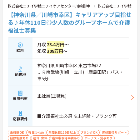
続年数手当や退職金制度などの福利厚生を完備して
株式会社ニチイ学館ニチイケアセンター川崎御幸
株式会社ニチイ学館
います。企業主導型保育所の利用や10～18歳のお子
様への子ども手当などライフステージの変化にも対
【神奈川県／川崎市幸区】キャリアアップ目指せ
応しており、グループホームでの1対1の丁寧なケア
る♪年休110日◎少人数のグループホームで介護
という現場のやりがいを感じながら、確かなキャリ
福祉士募集
アと長期的な働きやすさの両方を手に入れられる職
場です。
月収
23.4万円
～
＜介護福祉士の資格を活かし、さらなる高みを目指
給料
年収
308万円
～
せる環境です＞大手ならではの丁寧な拠点研修や半
年間のOJTがあり、新しい職場への不安をしっかり
解消できます。1ユニット9名の少人数制グループホ
神奈川県 川崎市幸区 東古市場22
ームのため、お客様と1対1で深く関わるケアが叶う
ＪＲ南武線(川崎－立川)「鹿島田駅」バス・
のも大きな魅力。ゆくゆくはサービス管理者研修を
勤務地
車5分
受講し、施設長やケアマネジャーへステップアップ
できる明確なキャリアマップが用意されています
＜手厚い子育て支援！プライベートも大切にできる
正社員(正職員)
環境＞ 「ワークライフバランスを重視する方にも大
雇用形態
変おすすめの求人です。希望を考慮したシフト作成
や半日単位で取得できる有給休暇など、無理なく働
ける体制が整っています。特に子育て支援が手厚
■介護福祉士必須 ※未経験・ブランク可
応募要件
く、10～18歳のお子様を対象とした『子ども手当』
や、企業主導型保育所の利用手当（月1万円）など
も充実！ご家族の急な体調不良時には家族愛休暇も
未経験OK
残業少なめ
年間休日110日以上
ブランクOK
資格取得サポート
利用でき、ライフステージが変わっても安心のサポ
研修制度あり
産休･育休･介護休暇取得実績あり
ボーナス・賞与あり