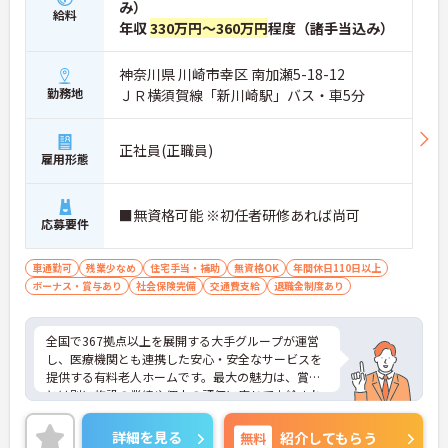
み）
給料
年収
330万円～360万円
程度（諸手当込み）
神奈川県 川崎市幸区 南加瀬5-18-12
勤務地
ＪＲ横須賀線「新川崎駅」バス・車5分
正社員(正職員)
雇用形態
■無資格可能 ※初任者研修あれば尚可
応募要件
車通勤可
残業少なめ
住宅手当・補助
無資格OK
年間休日110日以上
ボーナス・賞与あり
社会保険完備
交通費支給
退職金制度あり
全国で367拠点以上を展開する大手グループが運営
し、医療機関とも連携した安心・安全なサービスを
提供する有料老人ホームです。最大の魅力は、賞与
とは別に施設の業績や個人の評価に応じて支給され
る独自の特別報酬制度です。日々の頑張りやチーム
への貢献が直接収入に反映される非常にやりがいの
詳細を見る
無料
紹介してもらう