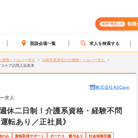
転職
無料!簡単1分
面談会場一覧
求人を検索する
介護職・ヘルパー求人
川崎市高津区の介護職・ヘルパー求人
アスケア訪問入浴高津
株式会社ASCare
ー求人
週休二日制！介護系資格・経験不問
《運転あり／正社員》
勤のみ
資格取得サポート
ボーナス・賞与あり
社会保険完備