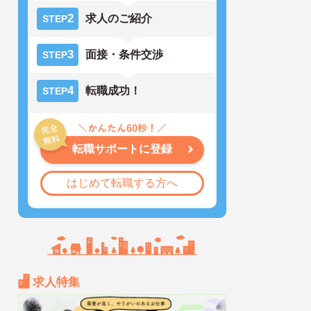
2
求人のご紹介
STEP
3
面接・条件交渉
STEP
4
転職成功！
STEP
転職サポートに登録
はじめて転職する方へ
求人特集