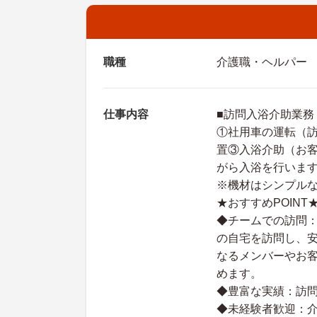
職種
介護職・ヘルパー
仕事内容
■訪問入浴介助業務
①社用車の運転（
置③入浴介助（お
がら入浴を行いま
※機材はシンプルな
★おすすめPOINT
◆チームでの訪問：
の自宅を訪問し、
なるメンバーやお
めます。
◆豊富な実績：訪
◆未経験者歓迎：