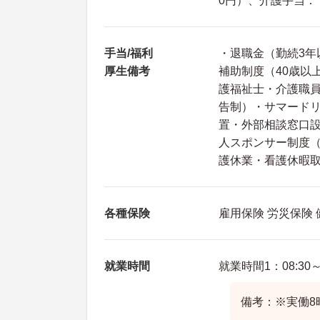
0円）、介護手当：
手当/福利
・退職金（勤続3
厚生備考
補助制度（40歳以
護福祉士・介護職
告制）・サマード
置・外部相談窓口
人スポンサー制度
護休業・看護休暇
各種保険
雇用保険 労災保険
就業時間
就業時間1：08:30～1
備考：※実働8