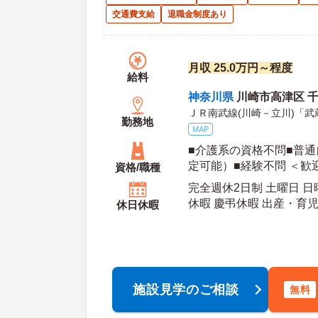
交通費支給
退職金制度あり
月収 25.0万円～程度
給料
神奈川県
川崎市高津区 千
ＪＲ南武線(川崎－立川)「武
勤務地
MAP
■介護系の資格不問■普通
定可能）■経験不問 ＜歓
資格/職種
福祉士、人と接すること
完全週休2日制 土曜日 日
ークを重視する人
休暇 慶弔休暇 出産・育
休日休暇
年間休日日数：107日 初年度有給日数：10日 年
末年始休暇日数：4日
施設見学のご相談
無料