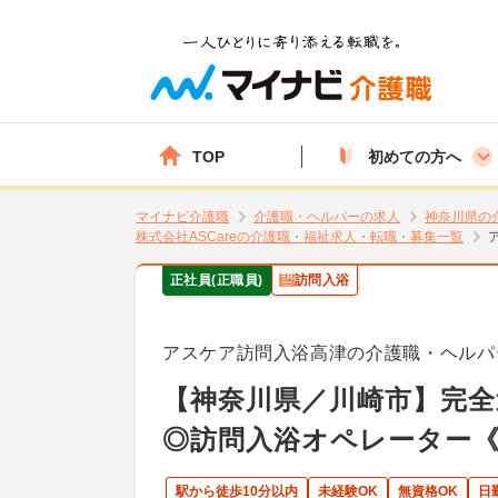
TOP
初めての方へ
マイナビ介護職
介護職・ヘルパーの求人
神奈川県の
株式会社ASCareの介護職・福祉求人・転職・募集一覧
正社員(正職員)
訪問入浴
アスケア訪問入浴高津の介護職・ヘルパ
【神奈川県／川崎市】完全
◎訪問入浴オペレーター
駅から徒歩10分以内
未経験OK
無資格OK
日