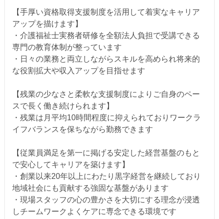
【手厚い資格取得支援制度を活用して着実なキャリア
アップを描けます】
・介護福祉士実務者研修を全額法人負担で受講できる
専門の教育体制が整っています
・日々の業務と両立しながらスキルを高められ将来的
な役割拡大や収入アップを目指せます
【残業の少なさと柔軟な支援制度によりご自身のペー
スで長く働き続けられます】
・残業は月平均10時間程度に抑えられておりワークラ
イフバランスを保ちながら勤務できます
【従業員満足を第一に掲げる安定した経営基盤のもと
で安心してキャリアを築けます】
・創業以来20年以上にわたり黒字経営を継続しており
地域社会にも貢献する強固な基盤があります
・現場スタッフの心の豊かさを大切にする理念が浸透
しチームワークよくケアに専念できる環境です