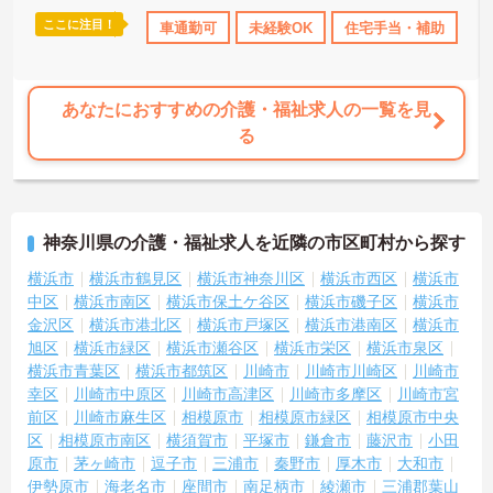
―――――――――――――――
ここに注目！
格取得サポート
研修制度あり
車通勤可
産休･育休･介護休暇取得実績あり
未経験OK
住宅手当・補助
無
介護職として新たな一歩を踏み出せる環境です
・未経験可
・無資格可
・資格取得支援制度あり
あなたにおすすめの介護・福祉求人の一覧を見
→ 働きながら専門知識や技術を身につけられます♪
る
―――――――――――――――
■ 長く働きやすい待遇が魅力
―――――――――――――――
安心して勤務を続けやすい環境です
神奈川県の介護・福祉求人を近隣の市区町村から探す
・社会保険完備
・住宅手当あり
横浜市
横浜市鶴見区
横浜市神奈川区
横浜市西区
横浜市
・退職金制度あり
中区
横浜市南区
横浜市保土ケ谷区
横浜市磯子区
横浜市
→ 将来を見据えて安定した勤務を目指せます♪
金沢区
横浜市港北区
横浜市戸塚区
横浜市港南区
横浜市
旭区
横浜市緑区
横浜市瀬谷区
横浜市栄区
横浜市泉区
―――――――――――――――
■ 多職種連携で視野を広げられる
横浜市青葉区
横浜市都筑区
川崎市
川崎市川崎区
川崎市
―――――――――――――――
幸区
川崎市中原区
川崎市高津区
川崎市多摩区
川崎市宮
チームケアを学びながら成長できる環境です
前区
川崎市麻生区
相模原市
相模原市緑区
相模原市中央
・多職種との連携
区
相模原市南区
横須賀市
平塚市
鎌倉市
藤沢市
小田
・個別支援活動あり
原市
茅ヶ崎市
逗子市
三浦市
秦野市
厚木市
大和市
・特別養護老人ホーム勤務
伊勢原市
海老名市
座間市
南足柄市
綾瀬市
三浦郡葉山