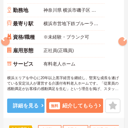
勤務地
神奈川県 横浜市磯子区 丸山1-14-5
最寄り駅
横浜市営地下鉄ブルーライン(あざみ野－湘南台)「吉野町駅」徒歩17分
資格/職種
※未経験・ブランク可
雇用形態
正社員(正職員)
サービス
有料老人ホーム
横浜エリアを中心に20年以上黒字経営を継続し、堅実な成長を遂げ
ている安定法人が運営する介護付有料老人ホームです。「従業員の
感動満足がお客様の感動満足を生む」という理念を掲げ、スタッフ
の働きやすさを第一に考えた環境整備に力を入れています。全拠点
共通で「眠りスキャン」やインカム、ケア記録ソフトなどの最新ICT
機器を導入しており、業務の効率化とスタッフの身体的負担の軽減
詳細を見る
紹介してもらう
無料
を実現しています。介護福祉士の専門資格を高く評価する給与体系
を導入しており、各種手当を含めて月収31.8万円以上を目指せる高
水準の待遇が魅力です。マネジメント研修など、入職後の成長を後
押しする教育制度も整備されており、入居者様一人ひとりとじっく