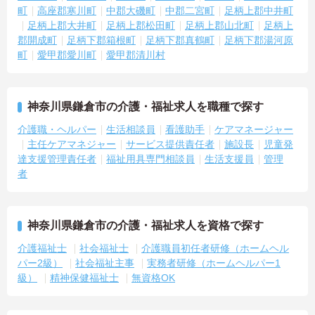
→ 幅広い介護スキルの習得を目指せます♪
町
高座郡寒川町
中郡大磯町
中郡二宮町
足柄上郡中井町
足柄上郡大井町
足柄上郡松田町
足柄上郡山北町
足柄上
郡開成町
足柄下郡箱根町
足柄下郡真鶴町
足柄下郡湯河原
町
愛甲郡愛川町
愛甲郡清川村
神奈川県鎌倉市の介護・福祉求人を職種で探す
介護職・ヘルパー
生活相談員
看護助手
ケアマネージャー
主任ケアマネジャー
サービス提供責任者
施設長
児童発
達支援管理責任者
福祉用具専門相談員
生活支援員
管理
者
神奈川県鎌倉市の介護・福祉求人を資格で探す
介護福祉士
社会福祉士
介護職員初任者研修（ホームヘル
パー2級）
社会福祉主事
実務者研修（ホームヘルパー1
級）
精神保健福祉士
無資格OK