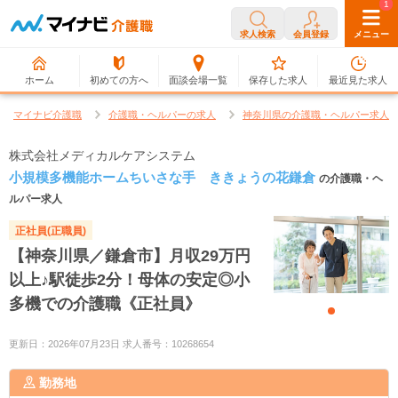
0
1
求人検索
会員登録
メニュー
ホーム
初めての方へ
面談会場一覧
保存した求人
最近見た求人
マイナビ介護職
介護職・ヘルパーの求人
神奈川県の介護職・ヘルパー求人
株式会社メディカルケアシステム
小規模多機能ホームちいさな手 ききょうの花鎌倉
の介護職・ヘ
ルパー求人
正社員(正職員)
【神奈川県／鎌倉市】月収29万円
以上♪駅徒歩2分！母体の安定◎小
多機での介護職《正社員》
更新日：2026年07月23日 求人番号：10268654
勤務地