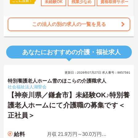
ここに注目！
K
残業少なめ
ブランクOK
未経験OK
資格取得サポート
残業少なめ
資格取得サポート
研修制度あり
り向き合いながら、高いモチベーションを持ってご自身のキャリア
を磨いていける優れた環境が整っています。
★おすすめPOINT★
この法人の別の求人の一覧を見る
【残業が少なく、無理のないペースで働ける環境です】
・業務管理体制を整えていることで、退勤後のプライベートな予定
を立てやすく、心身のゆとりを保ちながら就業できます
・育児時間短縮勤務もあり、ライフスタイルの変化にも柔軟に対応
あなたにおすすめの介護・福祉求人
しながら働き続けることが期待できます
【専門資格が評価され、高い収入を目指せます】
・介護福祉士に特化した手当を支給しており、高い給与水準を実現
更新日：2026年07月27日 求人番号：9857591
することで、保有する資格をしっかりと収入に還元できます
・永年勤続表彰や業績貢献に対する特別表彰制度を設けているた
特別養護老人ホーム雪のほこらの介護職求人
め、現場での日々の努力や実績が正当に評価され、モチベーション
社会福祉法人湖聖会
を高めながら業務に取り組める環境です
【神奈川県／鎌倉市】未経験OK♪特別養
護老人ホームにて介護職の募集です＜
【地域に根ざした安定基盤のもとでキャリアを築けます】
・横浜エリアで20年以上にわたり、創業から継続して黒字経営を達
正社員＞
成している確固たる経営基盤のもとで、将来的な法人の存続不安を
感じることなく業務に集中できます
・マネジメント研修など、継続的な学びの機会が提供されているた
め、働きながら介護職としての専門性や思考力をさらに深めていけ
給料
月収 21.9万円～30.0万円夜勤月4回想定(1回8000円)