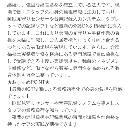
継続し、強固な経営基盤を確立している法人です。現
場で働くスタッフの心身の負担軽減に注力しており、
睡眠見守りセンサーや音声記録入力システム、タブレ
ットでの記録ソフトなど最新の介護DXを積極的に導入
しています。これにより夜間の見守りや事務作業の負
担を大幅に削減し、ご入居者様とじっくり向き合える
ゆとりある労働環境を実現しています。さらに、介護
福祉士実務者研修を横浜にある専門施設で自己負担な
しで受講できる手厚い支援制度や、独自のマネジメン
ト研修など、働きながら着実に専門性を高められる教
育体制も万全に整っています。
★おすすめPOINT★
【最新のICT設備による業務効率化で心身の負担を軽減
できます】
・睡眠見守りセンサーや音声記録システムを導入しス
タッフの業務負荷を減らしています
・夜間の巡視負担や記録業務の時間が短縮され余裕を
持ったケアの実践が期待できます