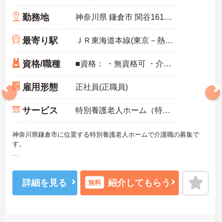
る環境です
勤務地
神奈川県 鎌倉市 関谷1610-1
最寄り駅
ＪＲ東海道本線(東京－熱海)「藤沢駅」バス・車15分
資格/職種
■資格： ・無資格可 ・介護職員初任者研修歓迎 ・実務者研修歓迎 ・介護福祉士歓迎 ■経験： ・未経験可 ・ブランク可 ・新卒可 ■普通自動車運転免許： 記載なし★コピー不要★
雇用形態
正社員(正職員)
サービス
特別養護老人ホーム（特養）
神奈川県鎌倉市に位置する特別養護老人ホームで介護職の募集で
す。
未経験・無資格から応募可能な求人です。資格取得支援や研修制度
があり、介護の知識や技術を身につけながら働けます。住宅手当や
退職金制度などの待遇も整っており、長期的なキャリア形成を目指
詳細を見る
紹介してもらう
無料
したい方にもおすすめです。
―――――――――――――――
■ 未経験から成長を目指せる環境