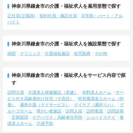
神奈川県鎌倉市の介護・福祉求人を雇用形態で探す
正社員(正職員)
契約社員・嘱託社員
非常勤・パート・アル
バイト
神奈川県鎌倉市の介護・福祉求人を施設業態で探す
病院
クリニック
介護福祉施設
在宅医療
その他
神奈川県鎌倉市の介護・福祉求人をサービス内容で探
す
訪問介護
介護老人保健施設（老健）
有料老人ホーム
サー
ビス付き高齢者向け住宅（サ高住）
特別養護老人ホーム（特
養）
通所介護（デイサービス）
デイケア（通所リハ）
グ
ループホーム
障がい者施設
訪問入浴
訪問看護
訪問診療
定期巡回
ケアハウス・高齢者住宅地
ショートステイ
養
護老人ホーム
介護予防