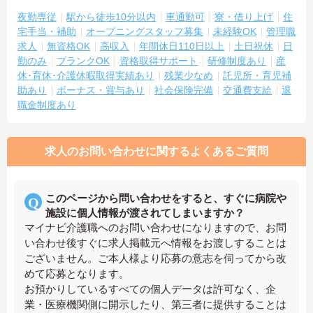
夜勤専従
駅から徒歩10分以内
車通勤可
寮・借り上げ
住
宅手当・補助
オープニングスタッフ募集
未経験OK
管理職
求人
無資格OK
高収入
年間休日110日以上
土日祝休
日
勤のみ
ブランクOK
資格取得サポート
研修制度あり
産
休･育休･介護休暇取得実績あり
残業少なめ
託児所・育児補
助あり
ボーナス・賞与あり
社会保険完備
交通費支給
退
職金制度あり
求人のお問い合わせに関するよくあるご質問
このページから問い合わせをすると、すぐに病院や
施設に個人情報が渡されてしまいますか？
マイナビ介護職へのお問い合わせになりますので、お問
い合わせ後すぐに求人掲載元へ情報をお渡しすることは
ございません。ご本人様より応募の意志を伺ってから改
めて応募となります。
お預かりしているすべての個人データは許可なく、企
業・医療機関側に開示したり、第三者に提供することは