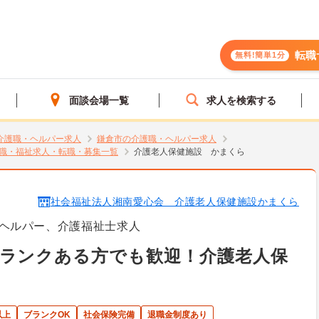
転職
無料!簡単1分
面談会場一覧
求人を検索する
介護職・ヘルパー求人
鎌倉市の介護職・ヘルパー求人
職・福祉求人・転職・募集一覧
介護老人保健施設 かまくら
社会福祉法人湘南愛心会 介護老人保健施設かまくら
ヘルパー、介護福祉士求人
ブランクある方でも歓迎！介護老人保
以上
ブランクOK
社会保険完備
退職金制度あり