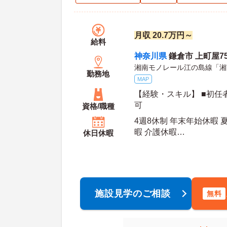
月収 20.7万円～
給料
神奈川県
鎌倉市 上町屋75
湘南モノレール江の島線「湘
勤務地
MAP
【経験・スキル】 ■初任
可
資格/職種
4週8休制 年末年始休暇 
暇 介護休暇
休日休暇
年間休日日数：110日 初年度有給日数：10日 最
大有給日数：20日
施設見学のご相談
無料