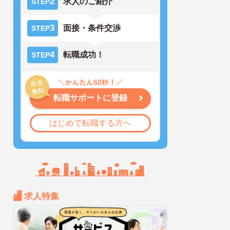
2
求人のご紹介
STEP
3
面接・条件交渉
STEP
4
転職成功！
STEP
転職サポートに登録
はじめて転職する方へ
求人特集