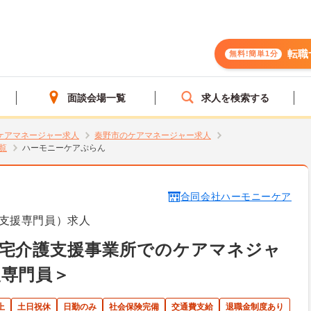
転職
無料!簡単1分
面談会場一覧
求人を検索する
ケアマネージャー求人
秦野市のケアマネージャー求人
覧
ハーモニーケアぷらん
合同会社ハーモニーケア
支援専門員）求人
居宅介護支援事業所でのケアマネジャ
援専門員＞
上
土日祝休
日勤のみ
社会保険完備
交通費支給
退職金制度あり