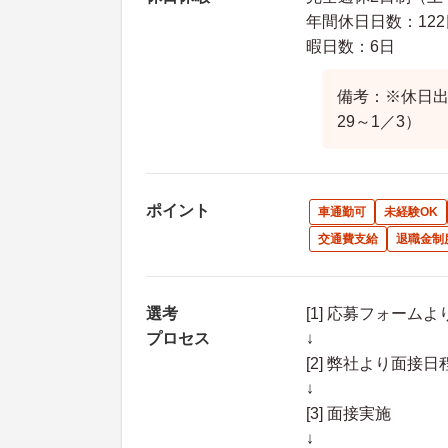
年間休日日数：122
暇日数：6日
備考：※休日出
29～1／3）
ポイント
車通勤可
未経験OK
交通費支給
退職金制
選考
[1] 応募フォーム
プロセス
↓
[2] 弊社より面
↓
[3] 面接実施
↓