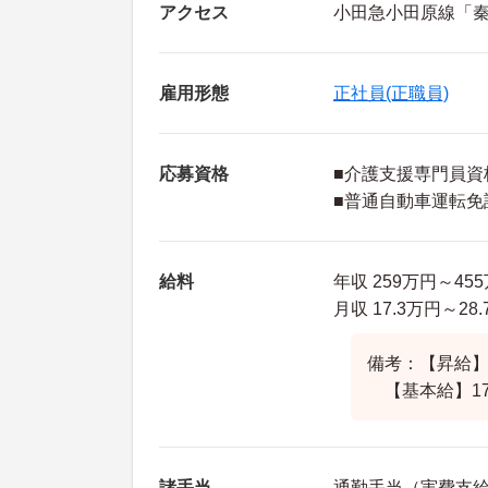
アクセス
小田急小田原線「秦
雇用形態
正社員(正職員)
応募資格
■介護支援専門員資
■普通自動車運転免
給料
年収 259万円～4
月収 17.3万円～
備考：【昇給】
【基本給】170,
諸手当
通勤手当（実費支給 