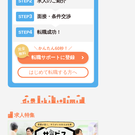
2
求人のご紹介
STEP
3
面接・条件交渉
STEP
4
転職成功！
STEP
転職サポートに登録
はじめて転職する方へ
求人特集