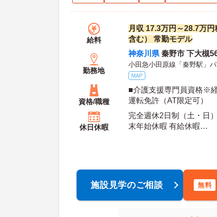
月収 17.3万円～28.7
含む） 常勤モデル
給料
神奈川県
秦野市 下大槻56
小田急小田原線「秦野駅」バ
勤務地
MAP
■介護支援専門員資格※経
運転免許（AT限定可）
資格/職種
完全週休2日制（土・日） 
末年始休暇 有給休暇
休日休暇
年間休日日数：122日 初年度有給日数：10日 最
大有給日数：
施設見学のご相談
無料