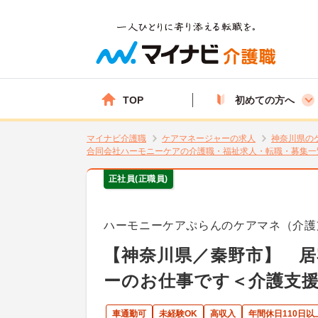
TOP
初めての方へ
マイナビ介護職
ケアマネージャーの求人
神奈川県の
合同会社ハーモニーケアの介護職・福祉求人・転職・募集一
正社員(正職員)
ハーモニーケアぷらんのケアマネ（介護
【神奈川県／秦野市】 
ーのお仕事です＜介護支
車通勤可
未経験OK
高収入
年間休日110日以