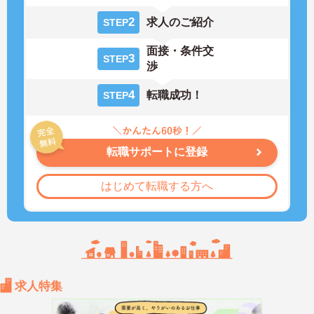
2
求人のご紹介
STEP
面接・条件交
3
STEP
渉
4
転職成功！
STEP
転職サポートに登録
はじめて転職する方へ
求人特集