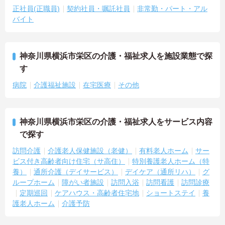
正社員(正職員)
契約社員・嘱託社員
非常勤・パート・アル
バイト
神奈川県横浜市栄区の介護・福祉求人を施設業態で探
す
病院
介護福祉施設
在宅医療
その他
神奈川県横浜市栄区の介護・福祉求人をサービス内容
で探す
訪問介護
介護老人保健施設（老健）
有料老人ホーム
サー
ビス付き高齢者向け住宅（サ高住）
特別養護老人ホーム（特
養）
通所介護（デイサービス）
デイケア（通所リハ）
グ
ループホーム
障がい者施設
訪問入浴
訪問看護
訪問診療
定期巡回
ケアハウス・高齢者住宅地
ショートステイ
養
護老人ホーム
介護予防