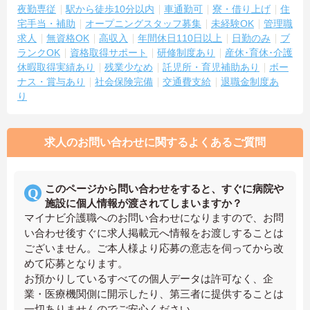
夜勤専従
駅から徒歩10分以内
車通勤可
寮・借り上げ
住
宅手当・補助
オープニングスタッフ募集
未経験OK
管理職
求人
無資格OK
高収入
年間休日110日以上
日勤のみ
ブ
ランクOK
資格取得サポート
研修制度あり
産休･育休･介護
休暇取得実績あり
残業少なめ
託児所・育児補助あり
ボー
ナス・賞与あり
社会保険完備
交通費支給
退職金制度あ
り
求人のお問い合わせに関するよくあるご質問
このページから問い合わせをすると、すぐに病院や
施設に個人情報が渡されてしまいますか？
マイナビ介護職へのお問い合わせになりますので、お問
い合わせ後すぐに求人掲載元へ情報をお渡しすることは
ございません。ご本人様より応募の意志を伺ってから改
めて応募となります。
お預かりしているすべての個人データは許可なく、企
業・医療機関側に開示したり、第三者に提供することは
一切ありませんのでご安心ください。