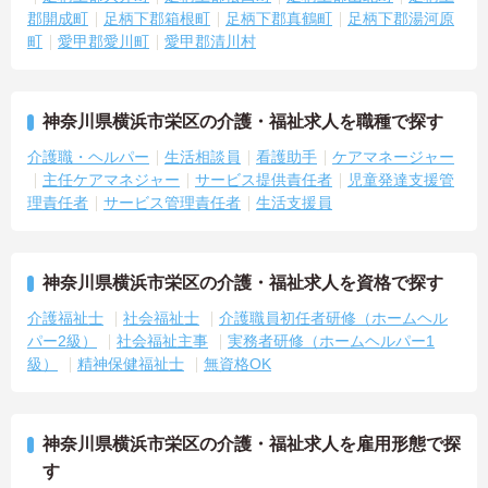
郡開成町
足柄下郡箱根町
足柄下郡真鶴町
足柄下郡湯河原
町
愛甲郡愛川町
愛甲郡清川村
神奈川県横浜市栄区の介護・福祉求人を職種で探す
介護職・ヘルパー
生活相談員
看護助手
ケアマネージャー
主任ケアマネジャー
サービス提供責任者
児童発達支援管
理責任者
サービス管理責任者
生活支援員
神奈川県横浜市栄区の介護・福祉求人を資格で探す
介護福祉士
社会福祉士
介護職員初任者研修（ホームヘル
パー2級）
社会福祉主事
実務者研修（ホームヘルパー1
級）
精神保健福祉士
無資格OK
神奈川県横浜市栄区の介護・福祉求人を雇用形態で探
す