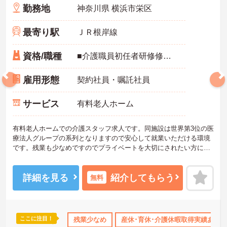
勤務地
神奈川県 横浜市栄区
最寄り駅
ＪＲ根岸線
資格/職種
■介護職員初任者研修修了者（ヘルパー2級）以上
雇用形態
契約社員・嘱託社員
サービス
有料老人ホーム
有料老人ホームでの介護スタッフ求人です。同施設は世界第3位の医
療法人グループの系列となりますので安心して就業いただける環境
です。残業も少なめですのでプライベートを大切にされたい方にも
オススメです。ご興味を持たれた方は面接対策ポイントや求人の詳
細などお話いたしますのでお気軽にお問い合わせ下さい。
詳細を見る
紹介してもらう
無料
ここに注目！
得サポート
研修制度あり
残業少なめ
産休･育休･介護休暇取得実績あり
産休･育休･介護休暇取得実績あり
ボー