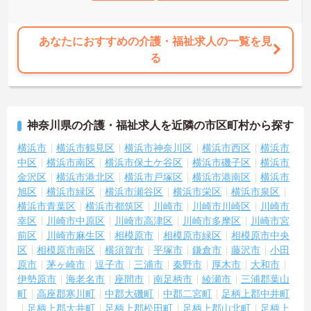
あなたにおすすめの介護・福祉求人の一覧を見
る
神奈川県の介護・福祉求人を近隣の市区町村から探す
横浜市
横浜市鶴見区
横浜市神奈川区
横浜市西区
横浜市
中区
横浜市南区
横浜市保土ケ谷区
横浜市磯子区
横浜市
金沢区
横浜市港北区
横浜市戸塚区
横浜市港南区
横浜市
旭区
横浜市緑区
横浜市瀬谷区
横浜市栄区
横浜市泉区
横浜市青葉区
横浜市都筑区
川崎市
川崎市川崎区
川崎市
幸区
川崎市中原区
川崎市高津区
川崎市多摩区
川崎市宮
前区
川崎市麻生区
相模原市
相模原市緑区
相模原市中央
区
相模原市南区
横須賀市
平塚市
鎌倉市
藤沢市
小田
原市
茅ヶ崎市
逗子市
三浦市
秦野市
厚木市
大和市
伊勢原市
海老名市
座間市
南足柄市
綾瀬市
三浦郡葉山
町
高座郡寒川町
中郡大磯町
中郡二宮町
足柄上郡中井町
足柄上郡大井町
足柄上郡松田町
足柄上郡山北町
足柄上