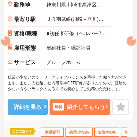
勤務地
神奈川県 川崎市高津区 宇奈根637-6
最寄り駅
ＪＲ南武線(川崎－立川)「久地駅」徒歩12分
資格/職種
■初任者研修（ヘルパー2級）、実務者研修（ヘルパー1級）、介護福祉士免許 ■介護経験半年以上
雇用形態
契約社員・嘱託社員
サービス
グループホーム
残業が少ないので、ワークライフバランスを重視した働き方ができ
ます。また、入社後、社内研修やOJT研修がありますので、経験の
少ない方やブランクのある方でも安心してご勤務いただけます。ご
興味ある方には、面接のポイントなど、さらに詳細をお話致します
のでお気軽にご相談ください。
詳細を見る
紹介してもらう
無料
ここに注目！
研修制度あり
産休･育休･介護休暇取得実績あり
車通勤可
残業少なめ
無資格OK
社会保険完備
年間休