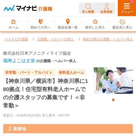
0
1
求人検索
会員登録
メニュー
ホーム
初めての方へ
面談会場一覧
保存した求人
最近見た求人
マイナビ介護職
介護職・ヘルパーの求人
神奈川県の介護職・ヘルパー求人
株式会社日本アメニティライフ協会
福寿よこはま栄
の介護職・ヘルパー求人
非常勤・パート・アルバイト
有料老人ホーム
【神奈川県／横浜市】神奈川県に1
80拠点！住宅型有料老人ホームで
の介護スタッフの募集です！＜非
常勤＞
更新日：2026年05月26日 求人番号：567787
勤務地