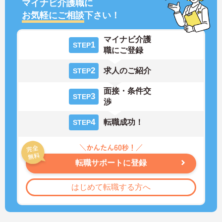
マイナビ介護職に
お気軽にご相談
下さい！
マイナビ介護
1
STEP
職にご登録
2
求人のご紹介
STEP
面接・条件交
3
STEP
渉
4
転職成功！
STEP
転職サポートに登録
はじめて転職する方へ