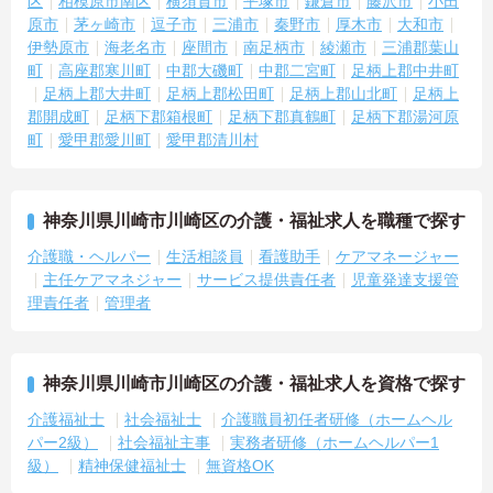
区
相模原市南区
横須賀市
平塚市
鎌倉市
藤沢市
小田
原市
茅ヶ崎市
逗子市
三浦市
秦野市
厚木市
大和市
伊勢原市
海老名市
座間市
南足柄市
綾瀬市
三浦郡葉山
町
高座郡寒川町
中郡大磯町
中郡二宮町
足柄上郡中井町
足柄上郡大井町
足柄上郡松田町
足柄上郡山北町
足柄上
郡開成町
足柄下郡箱根町
足柄下郡真鶴町
足柄下郡湯河原
町
愛甲郡愛川町
愛甲郡清川村
神奈川県川崎市川崎区の介護・福祉求人を職種で探す
介護職・ヘルパー
生活相談員
看護助手
ケアマネージャー
主任ケアマネジャー
サービス提供責任者
児童発達支援管
理責任者
管理者
神奈川県川崎市川崎区の介護・福祉求人を資格で探す
介護福祉士
社会福祉士
介護職員初任者研修（ホームヘル
パー2級）
社会福祉主事
実務者研修（ホームヘルパー1
級）
精神保健福祉士
無資格OK