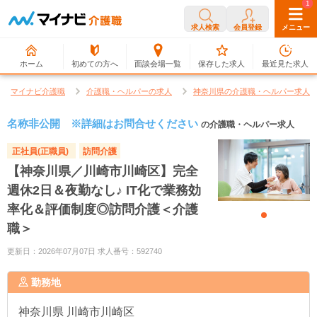
0
1
求人検索
会員登録
メニュー
ホーム
初めての方へ
面談会場一覧
保存した求人
最近見た求人
マイナビ介護職
介護職・ヘルパーの求人
神奈川県の介護職・ヘルパー求人
名称非公開 ※詳細はお問合せください
の介護職・ヘルパー求人
正社員(正職員)
訪問介護
【神奈川県／川崎市川崎区】完全
週休2日＆夜勤なし♪ IT化で業務効
率化＆評価制度◎訪問介護＜介護
職＞
更新日：2026年07月07日 求人番号：592740
勤務地
神奈川県
川崎市川崎区