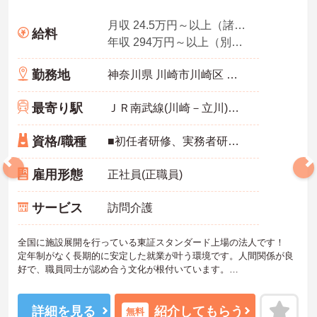
月収 24.5万円～以上（諸手当込み）
給料
年収 294万円～以上（別途賞与付与）
勤務地
神奈川県 川崎市川崎区 追分町5-3 島田ビル2F
最寄り駅
ＪＲ南武線(川崎－立川)「小田栄駅」徒歩19分
資格/職種
■初任者研修、実務者研修のいずれかをお持ちの方 ■普通自動車運転免許(AT限定可)あれば尚可
雇用形態
正社員(正職員)
サービス
訪問介護
全国に施設展開を行っている東証スタンダード上場の法人です！
定年制がなく長期的に安定した就業が叶う環境です。人間関係が良
好で、職員同士が認め合う文化が根付いています。
ご興味のある方には、面接対策ポイントなど、さらに詳細をご案内
しますのでお気軽にご相談ください！
詳細を見る
紹介してもらう
無料