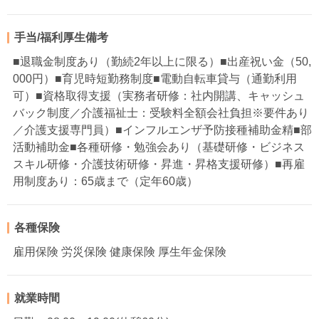
手当/福利厚生備考
■退職金制度あり（勤続2年以上に限る）■出産祝い金（50,
000円）■育児時短勤務制度■電動自転車貸与（通勤利用
可）■資格取得支援（実務者研修：社内開講、キャッシュ
バック制度／介護福祉士：受験料全額会社負担※要件あり
／介護支援専門員）■インフルエンザ予防接種補助金精■部
活動補助金■各種研修・勉強会あり（基礎研修・ビジネス
スキル研修・介護技術研修・昇進・昇格支援研修）■再雇
用制度あり：65歳まで（定年60歳）
各種保険
雇用保険 労災保険 健康保険 厚生年金保険
就業時間