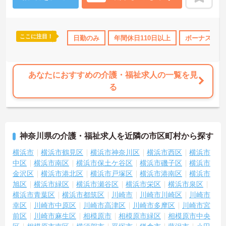
ここに注目！
格取得サポート
研修制度あり
日勤のみ
産休･育休･介護休暇取得実績あり
年間休日110日以上
ボーナス・賞
あなたにおすすめの介護・福祉求人の一覧を見
る
神奈川県の介護・福祉求人を近隣の市区町村から探す
横浜市
横浜市鶴見区
横浜市神奈川区
横浜市西区
横浜市
中区
横浜市南区
横浜市保土ケ谷区
横浜市磯子区
横浜市
金沢区
横浜市港北区
横浜市戸塚区
横浜市港南区
横浜市
旭区
横浜市緑区
横浜市瀬谷区
横浜市栄区
横浜市泉区
横浜市青葉区
横浜市都筑区
川崎市
川崎市川崎区
川崎市
幸区
川崎市中原区
川崎市高津区
川崎市多摩区
川崎市宮
前区
川崎市麻生区
相模原市
相模原市緑区
相模原市中央