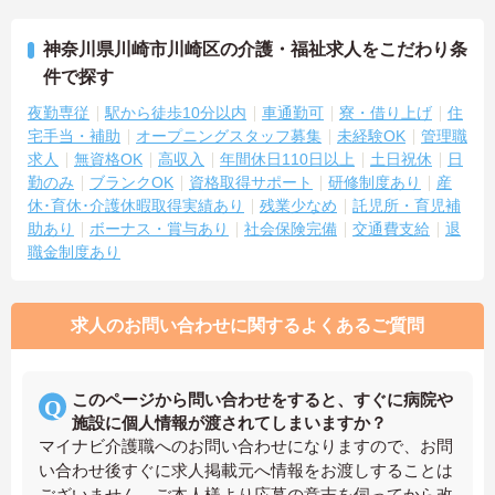
神奈川県川崎市川崎区の介護・福祉求人をこだわり条
件で探す
夜勤専従
駅から徒歩10分以内
車通勤可
寮・借り上げ
住
宅手当・補助
オープニングスタッフ募集
未経験OK
管理職
求人
無資格OK
高収入
年間休日110日以上
土日祝休
日
勤のみ
ブランクOK
資格取得サポート
研修制度あり
産
休･育休･介護休暇取得実績あり
残業少なめ
託児所・育児補
助あり
ボーナス・賞与あり
社会保険完備
交通費支給
退
職金制度あり
求人のお問い合わせに関するよくあるご質問
このページから問い合わせをすると、すぐに病院や
施設に個人情報が渡されてしまいますか？
マイナビ介護職へのお問い合わせになりますので、お問
い合わせ後すぐに求人掲載元へ情報をお渡しすることは
ございません。ご本人様より応募の意志を伺ってから改