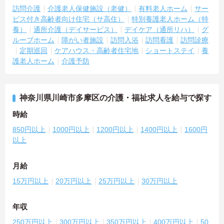
訪問介護
介護老人保健施設（老健）
有料老人ホーム
サー
ビス付き高齢者向け住宅（サ高住）
特別養護老人ホーム（特
養）
通所介護（デイサービス）
デイケア（通所リハ）
グ
ループホーム
障がい者施設
訪問入浴
訪問看護
訪問診療
定期巡回
ケアハウス・高齢者住宅地
ショートステイ
養
護老人ホーム
介護予防
神奈川県川崎市多摩区の介護・福祉求人を給与で探す
時給
850円以上
1000円以上
1200円以上
1400円以上
1600円
以上
月給
15万円以上
20万円以上
25万円以上
30万円以上
年収
250万円以上
300万円以上
350万円以上
400万円以上
50