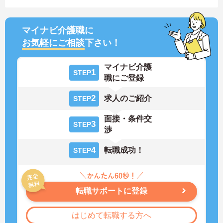
マイナビ介護職に
お気軽にご相談
下さい！
マイナビ介護
1
STEP
職にご登録
2
求人のご紹介
STEP
面接・条件交
3
STEP
渉
4
転職成功！
STEP
転職サポートに登録
はじめて転職する方へ