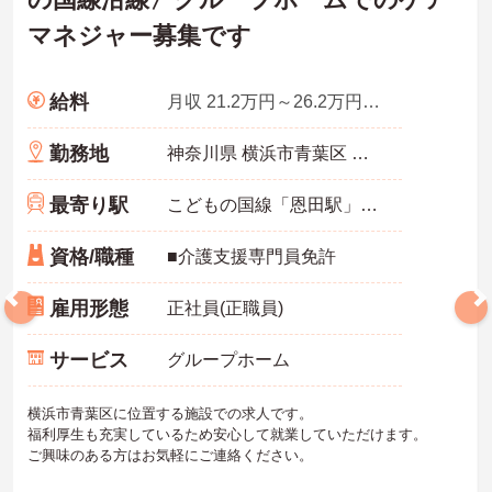
マネジャー募集です
給料
月収 21.2万円～26.2万円程度 諸手当込
勤務地
神奈川県 横浜市青葉区 恩田町２５９９－１ 青葉
最寄り駅
こどもの国線「恩田駅」徒歩14分
資格/職種
■介護支援専門員免許
雇用形態
正社員(正職員)
サービス
グループホーム
横浜市青葉区に位置する施設での求人です。
福利厚生も充実しているため安心して就業していただけます。
ご興味のある方はお気軽にご連絡ください。