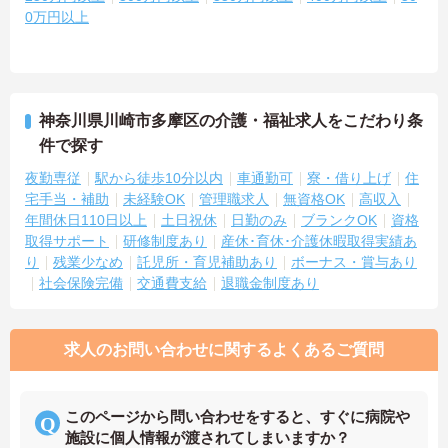
0万円以上
神奈川県川崎市多摩区の介護・福祉求人をこだわり条
件で探す
夜勤専従
駅から徒歩10分以内
車通勤可
寮・借り上げ
住
宅手当・補助
未経験OK
管理職求人
無資格OK
高収入
年間休日110日以上
土日祝休
日勤のみ
ブランクOK
資格
取得サポート
研修制度あり
産休･育休･介護休暇取得実績あ
り
残業少なめ
託児所・育児補助あり
ボーナス・賞与あり
社会保険完備
交通費支給
退職金制度あり
求人のお問い合わせに関するよくあるご質問
このページから問い合わせをすると、すぐに病院や
施設に個人情報が渡されてしまいますか？