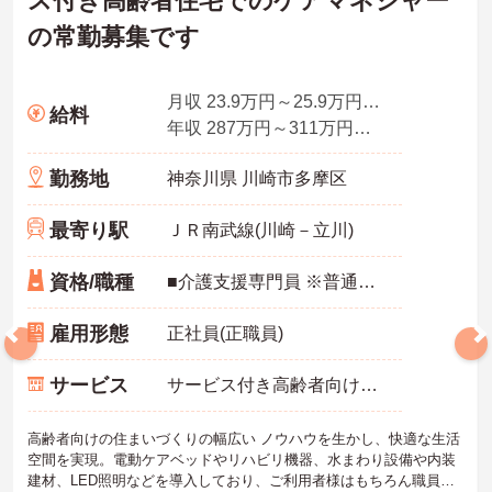
ス付き高齢者住宅でのケアマネジャー
の常勤募集です
月収 23.9万円～25.9万円程度
給料
年収 287万円～311万円程度
勤務地
神奈川県 川崎市多摩区
最寄り駅
ＪＲ南武線(川崎－立川)
資格/職種
■介護支援専門員 ※普通自動車免許（ＡＴ限定可）必須
雇用形態
正社員(正職員)
サービス
サービス付き高齢者向け住宅（サ高住）
高齢者向けの住まいづくりの幅広い ノウハウを生かし、快適な生活
空間を実現。電動ケアベッドやリハビリ機器、水まわり設備や内装
建材、LED照明などを導入しており、ご利用者様はもちろん職員も