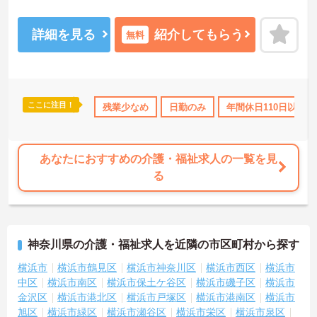
働きやすい環境です。ご興味のある方は是非お気軽にお問い合わせ
ください。
詳細を見る
紹介してもらう
無料
ここに注目！
上
資格取得サポート
残業少なめ
研修制度あり
日勤のみ
産休･育休･介護休暇取得実績
年間休日110日以上
あなたにおすすめの介護・福祉求人の一覧を見
る
神奈川県の介護・福祉求人を近隣の市区町村から探す
横浜市
横浜市鶴見区
横浜市神奈川区
横浜市西区
横浜市
中区
横浜市南区
横浜市保土ケ谷区
横浜市磯子区
横浜市
金沢区
横浜市港北区
横浜市戸塚区
横浜市港南区
横浜市
旭区
横浜市緑区
横浜市瀬谷区
横浜市栄区
横浜市泉区