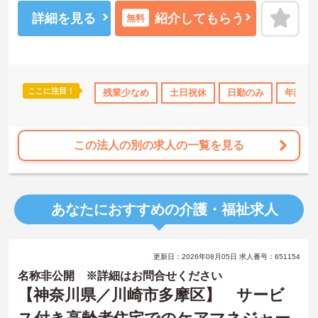
詳細を見る
紹介してもらう
無料
ここに注目！
間休日110日以上
資格取得サポート
残業少なめ
土日祝休
研修制度あり
日勤のみ
ボーナス・賞
年間休日
この法人の別の求人の一覧を見る
あなたにおすすめの介護・福祉求人
更新日：2026年08月05日 求人番号：651154
名称非公開 ※詳細はお問合せください
【神奈川県／川崎市多摩区】 サービ