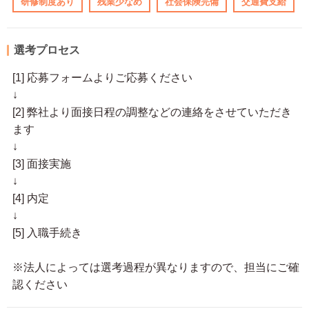
研修制度あり
残業少なめ
社会保険完備
交通費支給
選考プロセス
[1] 応募フォームよりご応募ください
↓
[2] 弊社より面接日程の調整などの連絡をさせていただき
ます
↓
[3] 面接実施
↓
[4] 内定
↓
[5] 入職手続き
※法人によっては選考過程が異なりますので、担当にご確
認ください