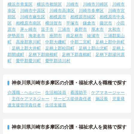
横浜市青葉区
横浜市都筑区
川崎市
川崎市川崎区
川崎市
幸区
川崎市中原区
川崎市高津区
川崎市多摩区
川崎市宮
前区
川崎市麻生区
相模原市
相模原市緑区
相模原市中央
区
相模原市南区
横須賀市
平塚市
鎌倉市
藤沢市
小田
原市
茅ヶ崎市
逗子市
三浦市
秦野市
厚木市
大和市
伊勢原市
海老名市
座間市
南足柄市
綾瀬市
三浦郡葉山
町
高座郡寒川町
中郡大磯町
中郡二宮町
足柄上郡中井町
足柄上郡大井町
足柄上郡松田町
足柄上郡山北町
足柄上
郡開成町
足柄下郡箱根町
足柄下郡真鶴町
足柄下郡湯河原
町
愛甲郡愛川町
愛甲郡清川村
神奈川県川崎市多摩区の介護・福祉求人を職種で探す
介護職・ヘルパー
生活相談員
看護助手
ケアマネージャー
主任ケアマネジャー
サービス提供責任者
施設長
児童発
達支援管理責任者
生活支援員
神奈川県川崎市多摩区の介護・福祉求人を資格で探す