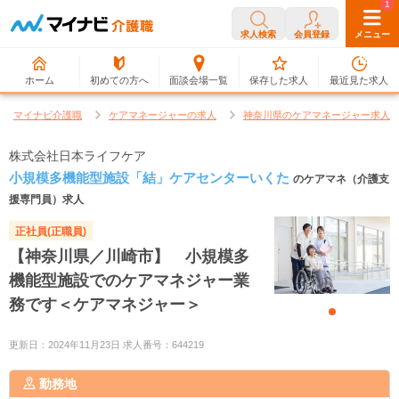
0
1
求人検索
会員登録
メニュー
ホーム
初めての方へ
面談会場一覧
保存した求人
最近見た求人
マイナビ介護職
ケアマネージャーの求人
神奈川県のケアマネージャー求人
株式会社日本ライフケア
小規模多機能型施設「結」ケアセンターいくた
のケアマネ（介護支
援専門員）求人
正社員(正職員)
【神奈川県／川崎市】 小規模多
機能型施設でのケアマネジャー業
務です＜ケアマネジャー＞
更新日：2024年11月23日 求人番号：644219
勤務地