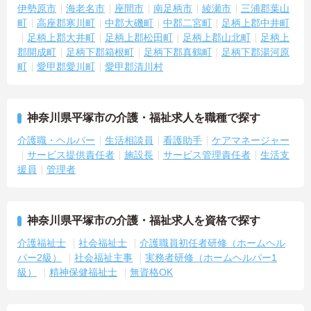
伊勢原市
海老名市
座間市
南足柄市
綾瀬市
三浦郡葉山
町
高座郡寒川町
中郡大磯町
中郡二宮町
足柄上郡中井町
足柄上郡大井町
足柄上郡松田町
足柄上郡山北町
足柄上
郡開成町
足柄下郡箱根町
足柄下郡真鶴町
足柄下郡湯河原
町
愛甲郡愛川町
愛甲郡清川村
神奈川県平塚市の介護・福祉求人を職種で探す
介護職・ヘルパー
生活相談員
看護助手
ケアマネージャー
サービス提供責任者
施設長
サービス管理責任者
生活支
援員
管理者
神奈川県平塚市の介護・福祉求人を資格で探す
介護福祉士
社会福祉士
介護職員初任者研修（ホームヘル
パー2級）
社会福祉主事
実務者研修（ホームヘルパー1
級）
精神保健福祉士
無資格OK