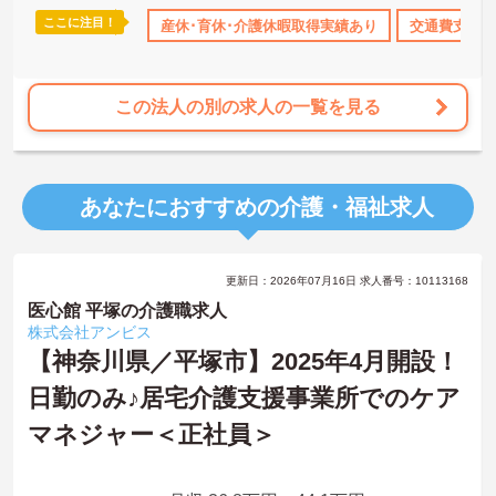
ここに注目！
休･育休･介護休暇取得実績あり
産休･育休･介護休暇取得実績あり
社会保険完備
交通費支給
交通費支給
退職金
この法人の別の求人の一覧を見る
あなたにおすすめの介護・福祉求人
更新日：2026年07月16日 求人番号：10113168
医心館 平塚の介護職求人
株式会社アンビス
【神奈川県／平塚市】2025年4月開設！
日勤のみ♪居宅介護支援事業所でのケア
マネジャー＜正社員＞