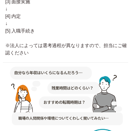
[3] 面接実施
↓
[4] 内定
↓
[5] 入職手続き
※法人によっては選考過程が異なりますので、担当にご確
認ください