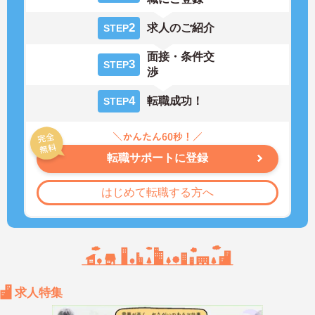
2
求人のご紹介
STEP
面接・条件交
3
STEP
渉
4
転職成功！
STEP
転職サポートに登録
はじめて転職する方へ
求人特集