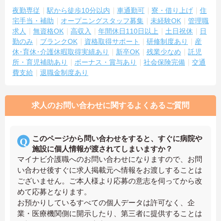
夜勤専従
駅から徒歩10分以内
車通勤可
寮・借り上げ
住
宅手当・補助
オープニングスタッフ募集
未経験OK
管理職
求人
無資格OK
高収入
年間休日110日以上
土日祝休
日
勤のみ
ブランクOK
資格取得サポート
研修制度あり
産
休･育休･介護休暇取得実績あり
新卒OK
残業少なめ
託児
所・育児補助あり
ボーナス・賞与あり
社会保険完備
交通
費支給
退職金制度あり
求人のお問い合わせに関するよくあるご質問
このページから問い合わせをすると、すぐに病院や
施設に個人情報が渡されてしまいますか？
マイナビ介護職へのお問い合わせになりますので、お問
い合わせ後すぐに求人掲載元へ情報をお渡しすることは
ございません。ご本人様より応募の意志を伺ってから改
めて応募となります。
お預かりしているすべての個人データは許可なく、企
業・医療機関側に開示したり、第三者に提供することは