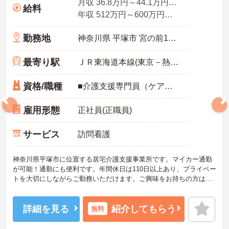
月収 36.8万円～44.1万円程度 諸手当込
給料
年収 512万円～600万円程度 ※想定年収
勤務地
神奈川県 平塚市 宮の前11-24
最寄り駅
ＪＲ東海道本線(東京－熱海)「平塚駅」徒歩8分
資格/職種
■介護支援専門員（ケアマネジャー） ■経験3年以上
雇用形態
正社員(正職員)
サービス
訪問看護
神奈川県平塚市に位置する居宅介護支援事業所です。マイカー通勤
が可能！通勤にも便利です。年間休日は110日以上あり、プライベー
トを大切にしながらご勤務いただけます。ご興味をお持ちの方はお
気軽にお問い合わせください。
詳細を見る
紹介してもらう
無料