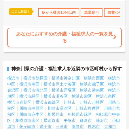
ここに注目！
産休･育休･介護休暇取得実績あり
駅から徒歩10分以内
高収入
社会保険完備
車通勤可
残業少なめ
交通費支
あなたにおすすめの介護・福祉求人の一覧を見
る
神奈川県の介護・福祉求人を近隣の市区町村から探す
横浜市
横浜市鶴見区
横浜市神奈川区
横浜市西区
横浜市
中区
横浜市南区
横浜市保土ケ谷区
横浜市磯子区
横浜市
金沢区
横浜市港北区
横浜市戸塚区
横浜市港南区
横浜市
旭区
横浜市緑区
横浜市瀬谷区
横浜市栄区
横浜市泉区
横浜市青葉区
横浜市都筑区
川崎市
川崎市川崎区
川崎市
幸区
川崎市中原区
川崎市高津区
川崎市多摩区
川崎市宮
前区
川崎市麻生区
相模原市
相模原市緑区
相模原市中央
区
相模原市南区
横須賀市
平塚市
鎌倉市
藤沢市
小田
原市
茅ヶ崎市
逗子市
三浦市
秦野市
厚木市
大和市