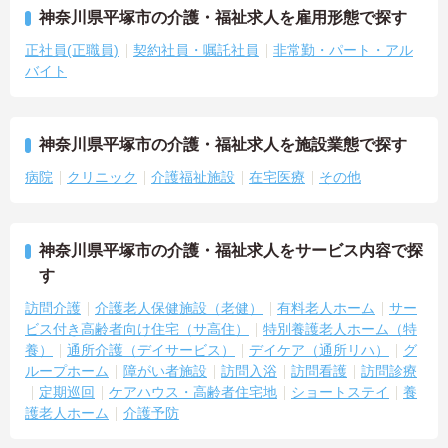
神奈川県平塚市の介護・福祉求人を雇用形態で探す
正社員(正職員)
契約社員・嘱託社員
非常勤・パート・アル
バイト
神奈川県平塚市の介護・福祉求人を施設業態で探す
病院
クリニック
介護福祉施設
在宅医療
その他
神奈川県平塚市の介護・福祉求人をサービス内容で探
す
訪問介護
介護老人保健施設（老健）
有料老人ホーム
サー
ビス付き高齢者向け住宅（サ高住）
特別養護老人ホーム（特
養）
通所介護（デイサービス）
デイケア（通所リハ）
グ
ループホーム
障がい者施設
訪問入浴
訪問看護
訪問診療
定期巡回
ケアハウス・高齢者住宅地
ショートステイ
養
護老人ホーム
介護予防