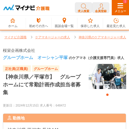
0
1
求人検索
会員登録
メニュー
ホーム
初めての方へ
面談会場一覧
保存した求人
最近見た求人
マイナビ介護職
ケアマネージャーの求人
神奈川県のケアマネージャー求人
桜栄企画株式会社
グループホーム オーシャン平塚
のケアマネ（介護支援専門員）求人
正社員(正職員)
グループホーム
【神奈川県／平塚市】 グループ
ホームにて常勤計画作成担当者募
集
更新日：2024年12月15日 求人番号：648472
勤務地