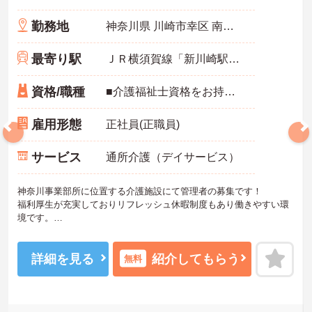
勤務地
神奈川県 川崎市幸区 南加瀬5-18-12
最寄り駅
ＪＲ横須賀線「新川崎駅」バス・車5分
資格/職種
■介護福祉士資格をお持ちの方 ■管理者以上の経験者優遇
雇用形態
正社員(正職員)
サービス
通所介護（デイサービス）
神奈川事業部所に位置する介護施設にて管理者の募集です！
福利厚生が充実しておりリフレッシュ休暇制度もあり働きやすい環
境です。
ご興味ある方には、面接対策ポイントなど、さらに詳細をお話しい
たしますのでお気軽にご相談ください！
詳細を見る
紹介してもらう
無料