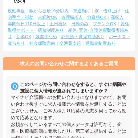
で探す
夜勤専従
駅から徒歩10分以内
車通勤可
寮・借り上げ
住
宅手当・補助
未経験OK
管理職求人
無資格OK
高収入
年間休日110日以上
土日祝休
日勤のみ
ブランクOK
資格
取得サポート
研修制度あり
産休･育休･介護休暇取得実績あ
り
新卒OK
残業少なめ
託児所・育児補助あり
ボーナス・
賞与あり
社会保険完備
交通費支給
退職金制度あり
求人のお問い合わせに関するよくあるご質問
このページから問い合わせをすると、すぐに病院や
施設に個人情報が渡されてしまいますか？
マイナビ介護職へのお問い合わせになりますので、お問
い合わせ後すぐに求人掲載元へ情報をお渡しすることは
ございません。ご本人様より応募の意志を伺ってから改
めて応募となります。
お預かりしているすべての個人データは許可なく、企
業・医療機関側に開示したり、第三者に提供することは
一切ありませんのでご安心ください。