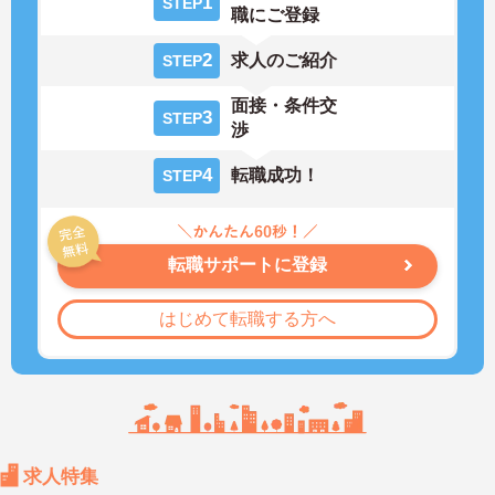
1
STEP
職にご登録
2
求人のご紹介
STEP
面接・条件交
3
STEP
渉
4
転職成功！
STEP
転職サポートに登録
はじめて転職する方へ
求人特集