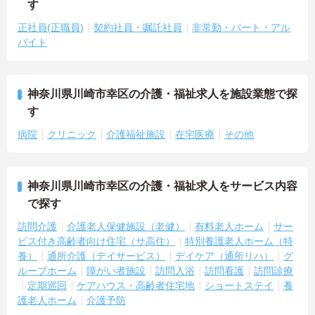
す
正社員(正職員)
契約社員・嘱託社員
非常勤・パート・アル
バイト
神奈川県川崎市幸区の介護・福祉求人を施設業態で探
す
病院
クリニック
介護福祉施設
在宅医療
その他
神奈川県川崎市幸区の介護・福祉求人をサービス内容
で探す
訪問介護
介護老人保健施設（老健）
有料老人ホーム
サー
ビス付き高齢者向け住宅（サ高住）
特別養護老人ホーム（特
養）
通所介護（デイサービス）
デイケア（通所リハ）
グ
ループホーム
障がい者施設
訪問入浴
訪問看護
訪問診療
定期巡回
ケアハウス・高齢者住宅地
ショートステイ
養
護老人ホーム
介護予防