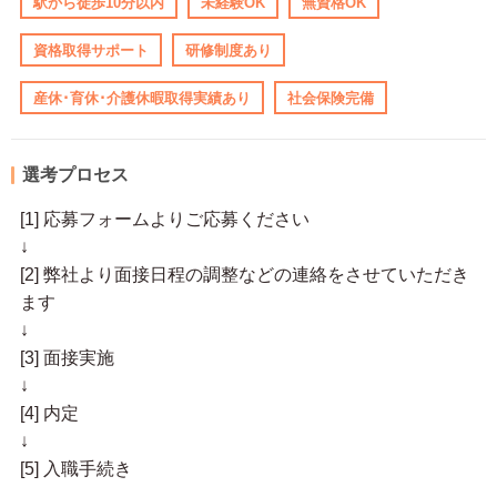
駅から徒歩10分以内
未経験OK
無資格OK
資格取得サポート
研修制度あり
産休･育休･介護休暇取得実績あり
社会保険完備
選考プロセス
[1] 応募フォームよりご応募ください
↓
[2] 弊社より面接日程の調整などの連絡をさせていただき
ます
↓
[3] 面接実施
↓
[4] 内定
↓
[5] 入職手続き