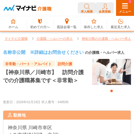
0
1
求人検索
会員登録
メニュー
ホーム
初めての方へ
面談会場一覧
保存した求人
最近見た求人
マイナビ介護職
介護職・ヘルパーの求人
神奈川県の介護職・ヘルパー求人
名称非公開 ※詳細はお問合せください
の介護職・ヘルパー求人
非常勤・パート・アルバイト
訪問介護
【神奈川県／川崎市】 訪問介護
での介護職募集です＜非常勤＞
更新日：2026年01月19日 求人番号：648595
勤務地
神奈川県
川崎市幸区