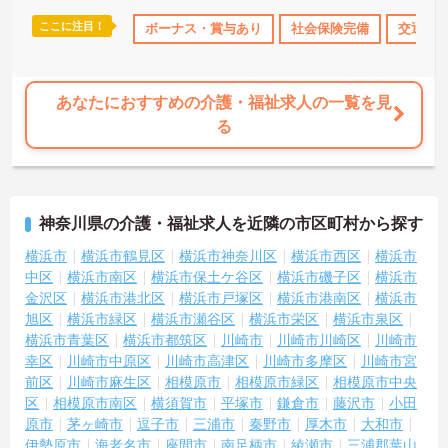
ここに注目！
保険完備
交通費支給
ボーナス・賞与あり
社会保険完備
交通費
あなたにおすすめの介護・福祉求人の一覧を見
る
神奈川県の介護・福祉求人を近隣の市区町村から探す
横浜市
横浜市鶴見区
横浜市神奈川区
横浜市西区
横浜市
中区
横浜市南区
横浜市保土ケ谷区
横浜市磯子区
横浜市
金沢区
横浜市港北区
横浜市戸塚区
横浜市港南区
横浜市
旭区
横浜市緑区
横浜市瀬谷区
横浜市栄区
横浜市泉区
横浜市青葉区
横浜市都筑区
川崎市
川崎市川崎区
川崎市
幸区
川崎市中原区
川崎市高津区
川崎市多摩区
川崎市宮
前区
川崎市麻生区
相模原市
相模原市緑区
相模原市中央
区
相模原市南区
横須賀市
平塚市
鎌倉市
藤沢市
小田
原市
茅ヶ崎市
逗子市
三浦市
秦野市
厚木市
大和市
伊勢原市
海老名市
座間市
南足柄市
綾瀬市
三浦郡葉山