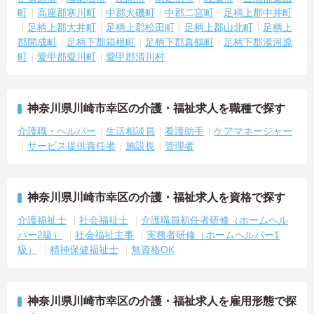
町
高座郡寒川町
中郡大磯町
中郡二宮町
足柄上郡中井町
足柄上郡大井町
足柄上郡松田町
足柄上郡山北町
足柄上
郡開成町
足柄下郡箱根町
足柄下郡真鶴町
足柄下郡湯河原
町
愛甲郡愛川町
愛甲郡清川村
神奈川県川崎市幸区の介護・福祉求人を職種で探す
介護職・ヘルパー
生活相談員
看護助手
ケアマネージャー
サービス提供責任者
施設長
管理者
神奈川県川崎市幸区の介護・福祉求人を資格で探す
介護福祉士
社会福祉士
介護職員初任者研修（ホームヘル
パー2級）
社会福祉主事
実務者研修（ホームヘルパー1
級）
精神保健福祉士
無資格OK
神奈川県川崎市幸区の介護・福祉求人を雇用形態で探