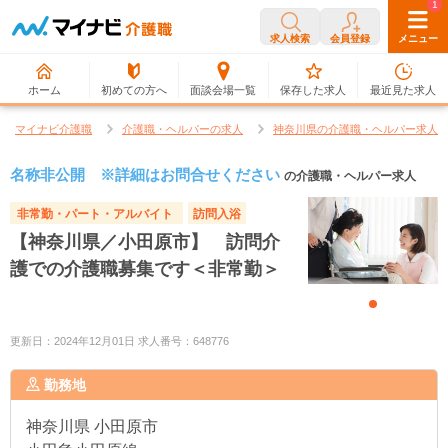
0
1
求人検索
会員登録
メニュー
ホーム
初めての方へ
面談会場一覧
保存した求人
最近見た求人
マイナビ介護職
介護職・ヘルパーの求人
神奈川県の介護職・ヘルパー求人
名称非公開 ※詳細はお問合せください
の介護職・ヘルパー求人
非常勤・パート・アルバイト
訪問入浴
【神奈川県／小田原市】 訪問介
護での介護職募集です＜非常勤＞
更新日：2024年12月01日 求人番号：648776
勤務地
神奈川県
小田原市