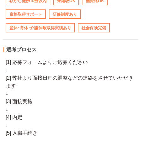
駅から徒歩10分以内
未経験OK
無資格OK
資格取得サポート
研修制度あり
産休･育休･介護休暇取得実績あり
社会保険完備
選考プロセス
[1] 応募フォームよりご応募ください
↓
[2] 弊社より面接日程の調整などの連絡をさせていただき
ます
↓
[3] 面接実施
↓
[4] 内定
↓
[5] 入職手続き