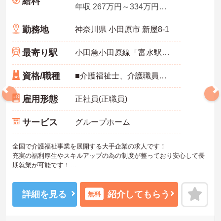
給料
年収 267万円～334万円程度（別途賞与付与）
勤務地
神奈川県 小田原市 新屋8-1
最寄り駅
小田急小田原線「富水駅」徒歩10分
資格/職種
■介護福祉士、介護職員実務者研修、介護職員初任者研修、ホームヘルパー1級、ホームヘルパー2級いずれかの資格をお持ちの方 ※未経験相談可能
雇用形態
正社員(正職員)
サービス
グループホーム
全国で介護福祉事業を展開する大手企業の求人です！
充実の福利厚生やスキルアップの為の制度が整っており安心して長
期就業が可能です！
ご興味ある方には、面接のポイントなど、さらに詳細をお話致しま
すのでお気軽にご相談ください。
詳細を見る
紹介してもらう
無料