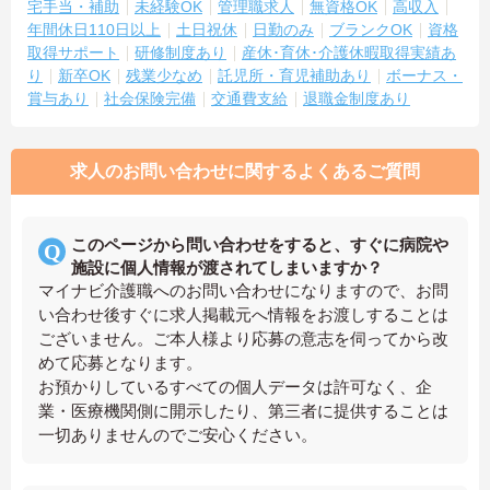
宅手当・補助
未経験OK
管理職求人
無資格OK
高収入
年間休日110日以上
土日祝休
日勤のみ
ブランクOK
資格
取得サポート
研修制度あり
産休･育休･介護休暇取得実績あ
り
新卒OK
残業少なめ
託児所・育児補助あり
ボーナス・
賞与あり
社会保険完備
交通費支給
退職金制度あり
求人のお問い合わせに関するよくあるご質問
このページから問い合わせをすると、すぐに病院や
施設に個人情報が渡されてしまいますか？
マイナビ介護職へのお問い合わせになりますので、お問
い合わせ後すぐに求人掲載元へ情報をお渡しすることは
ございません。ご本人様より応募の意志を伺ってから改
めて応募となります。
お預かりしているすべての個人データは許可なく、企
業・医療機関側に開示したり、第三者に提供することは
一切ありませんのでご安心ください。