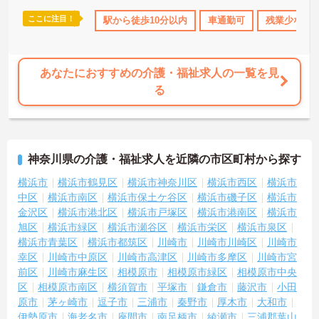
ここに注目！
110日以上
資格取得サポート
駅から徒歩10分以内
研修制度あり
車通勤可
ボーナス・賞与あり
残業少なめ
あなたにおすすめの介護・福祉求人の一覧を見
る
神奈川県の介護・福祉求人を近隣の市区町村から探す
横浜市
横浜市鶴見区
横浜市神奈川区
横浜市西区
横浜市
中区
横浜市南区
横浜市保土ケ谷区
横浜市磯子区
横浜市
金沢区
横浜市港北区
横浜市戸塚区
横浜市港南区
横浜市
旭区
横浜市緑区
横浜市瀬谷区
横浜市栄区
横浜市泉区
横浜市青葉区
横浜市都筑区
川崎市
川崎市川崎区
川崎市
幸区
川崎市中原区
川崎市高津区
川崎市多摩区
川崎市宮
前区
川崎市麻生区
相模原市
相模原市緑区
相模原市中央
区
相模原市南区
横須賀市
平塚市
鎌倉市
藤沢市
小田
原市
茅ヶ崎市
逗子市
三浦市
秦野市
厚木市
大和市
伊勢原市
海老名市
座間市
南足柄市
綾瀬市
三浦郡葉山