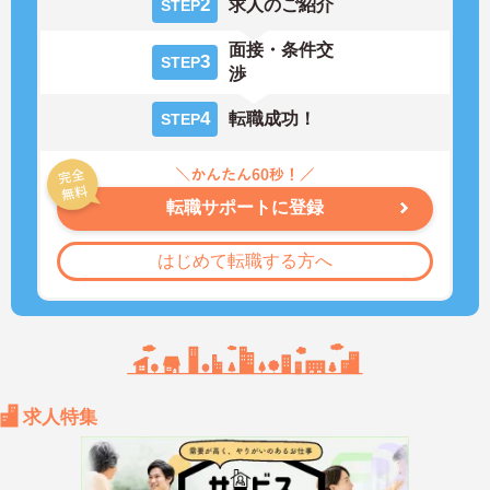
2
求人のご紹介
STEP
面接・条件交
3
STEP
渉
4
転職成功！
STEP
転職サポートに登録
はじめて転職する方へ
求人特集