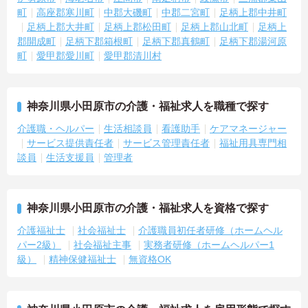
町
高座郡寒川町
中郡大磯町
中郡二宮町
足柄上郡中井町
足柄上郡大井町
足柄上郡松田町
足柄上郡山北町
足柄上
郡開成町
足柄下郡箱根町
足柄下郡真鶴町
足柄下郡湯河原
町
愛甲郡愛川町
愛甲郡清川村
神奈川県小田原市の介護・福祉求人を職種で探す
介護職・ヘルパー
生活相談員
看護助手
ケアマネージャー
サービス提供責任者
サービス管理責任者
福祉用具専門相
談員
生活支援員
管理者
神奈川県小田原市の介護・福祉求人を資格で探す
介護福祉士
社会福祉士
介護職員初任者研修（ホームヘル
パー2級）
社会福祉主事
実務者研修（ホームヘルパー1
級）
精神保健福祉士
無資格OK