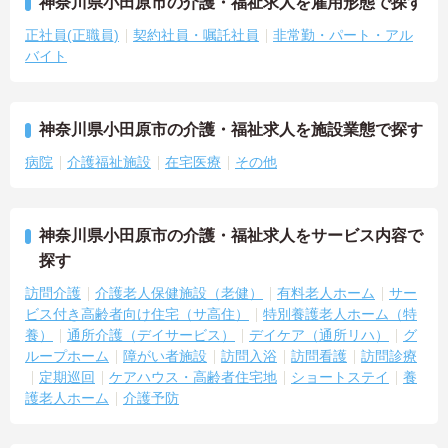
神奈川県小田原市の介護・福祉求人を雇用形態で探す
正社員(正職員)
契約社員・嘱託社員
非常勤・パート・アル
バイト
神奈川県小田原市の介護・福祉求人を施設業態で探す
病院
介護福祉施設
在宅医療
その他
神奈川県小田原市の介護・福祉求人をサービス内容で
探す
訪問介護
介護老人保健施設（老健）
有料老人ホーム
サー
ビス付き高齢者向け住宅（サ高住）
特別養護老人ホーム（特
養）
通所介護（デイサービス）
デイケア（通所リハ）
グ
ループホーム
障がい者施設
訪問入浴
訪問看護
訪問診療
定期巡回
ケアハウス・高齢者住宅地
ショートステイ
養
護老人ホーム
介護予防